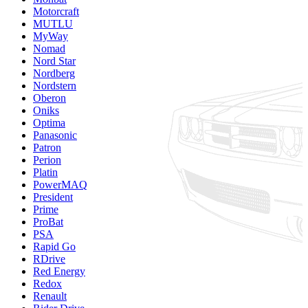
Motorcraft
MUTLU
MyWay
Nomad
Nord Star
Nordberg
Nordstern
Oberon
Oniks
Optima
Panasonic
Patron
Perion
Platin
PowerMAQ
President
Prime
ProBat
PSA
Rapid Go
RDrive
Red Energy
Redox
Renault