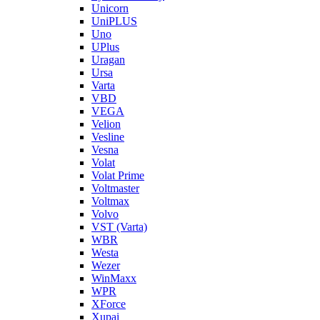
Unicorn
UniPLUS
Uno
UPlus
Uragan
Ursa
Varta
VBD
VEGA
Velion
Vesline
Vesna
Volat
Volat Prime
Voltmaster
Voltmax
Volvo
VST (Varta)
WBR
Westa
Wezer
WinMaxx
WPR
XForce
Xupai