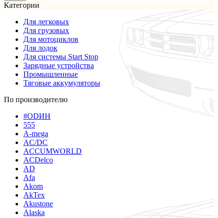
Категории
Для легковых
Для грузовых
Для мотоциклов
Для лодок
Для системы Start Stop
Зарядные устройства
Промышленные
Тяговые аккумуляторы
По производителю
#ODИН
555
A-mega
AC/DC
ACCUMWORLD
ACDelco
AD
Afa
Akom
AkTex
Akustone
Alaska