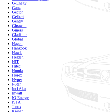
G-Enegy
Ganz
Gector
Gelbert
Gentry
Gigawatt
Giness
Gladiator
Global
Hagen
Hankook
Hawk
Helden
HIT
Hitec
Honda
Horex
Hyper
I-Star
Inci Aku
Inwatt
IQ Energy
ISTA
Jenox
Kainar