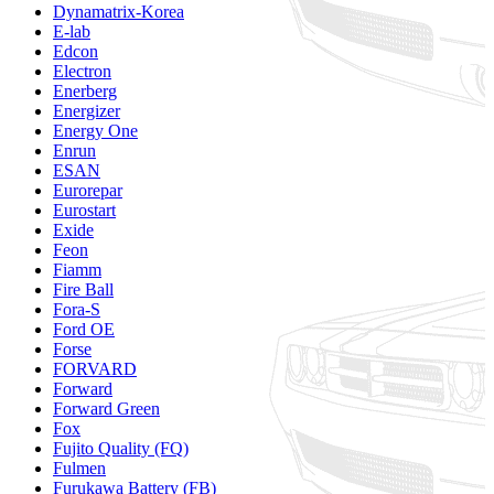
Dynamatrix-Korea
E-lab
Edcon
Electron
Enerberg
Energizer
Energy One
Enrun
ESAN
Eurorepar
Eurostart
Exide
Feon
Fiamm
Fire Ball
Fora-S
Ford OE
Forse
FORVARD
Forward
Forward Green
Fox
Fujito Quality (FQ)
Fulmen
Furukawa Battery (FB)