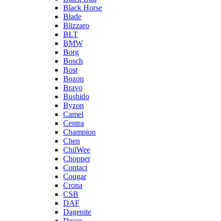
Black Horse
Blade
Blizzaro
BLT
BMW
Borg
Bosch
Bost
Bozon
Bravo
Bushido
Byzon
Camel
Centra
Champion
Chen
ChilWee
Chopper
Contact
Cougar
Crona
CSB
DAF
Dagenite
Decus