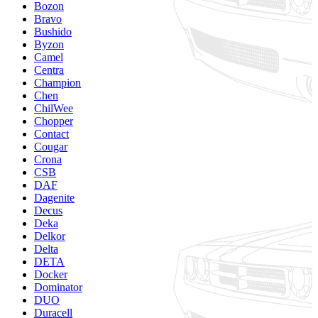
Bozon
Bravo
Bushido
Byzon
Camel
Centra
Champion
Chen
ChilWee
Chopper
Contact
Cougar
Crona
CSB
DAF
Dagenite
Decus
Deka
Delkor
Delta
DETA
Docker
Dominator
DUO
Duracell