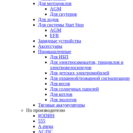
Для мотоциклов
AGM
Для скутеров
Для лодок
Для системы Start Stop
AGM
EFB
Зарядные устройства
Аксессуары
Промышленные
Для ИБП
Для электросамокатов, трициклов и
электровелосипедов
Для детских электромобилей
Для охранной/пожарной сигнализации
Для весов
Для солнечных панелей
Для котлов
Для эхолотов
Тяговые аккумуляторы
По производителю
#ODИН
555
A-mega
AC/DC