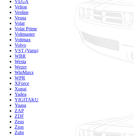
VEGA
Velion
Vesline
Vesna
Volat
Volat Prime
Voltmaster
Voltmax
Volvo
VST (Varta)
WBR
Westa
Wezer
WinMaxx
WPR
XForce
Xupai
Yadea
YIGITAKU
Yuasa
ZAP
ZDF
Zeus
Zion
Zubr