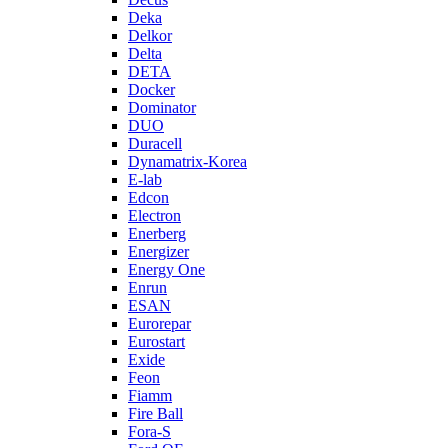
Deka
Delkor
Delta
DETA
Docker
Dominator
DUO
Duracell
Dynamatrix-Korea
E-lab
Edcon
Electron
Enerberg
Energizer
Energy One
Enrun
ESAN
Eurorepar
Eurostart
Exide
Feon
Fiamm
Fire Ball
Fora-S