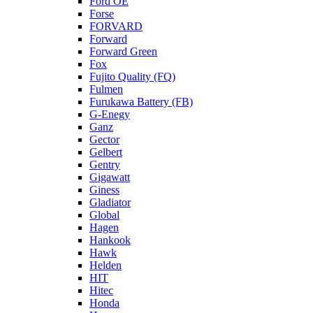
Ford OE
Forse
FORVARD
Forward
Forward Green
Fox
Fujito Quality (FQ)
Fulmen
Furukawa Battery (FB)
G-Enegy
Ganz
Gector
Gelbert
Gentry
Gigawatt
Giness
Gladiator
Global
Hagen
Hankook
Hawk
Helden
HIT
Hitec
Honda