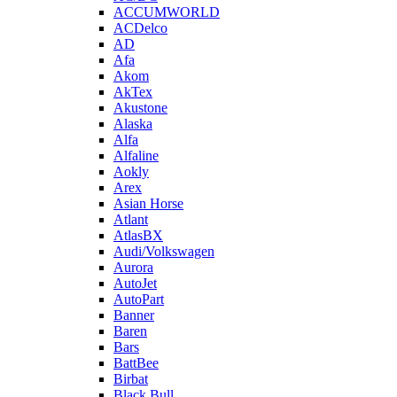
ACCUMWORLD
ACDelco
AD
Afa
Akom
AkTex
Akustone
Alaska
Alfa
Alfaline
Aokly
Arex
Asian Horse
Atlant
AtlasBX
Audi/Volkswagen
Aurora
AutoJet
AutoPart
Banner
Baren
Bars
BattBee
Birbat
Black Bull