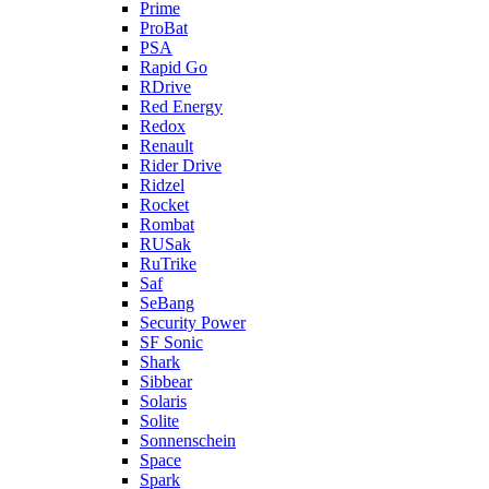
Prime
ProBat
PSA
Rapid Go
RDrive
Red Energy
Redox
Renault
Rider Drive
Ridzel
Rocket
Rombat
RUSak
RuTrike
Saf
SeBang
Security Power
SF Sonic
Shark
Sibbear
Solaris
Solite
Sonnenschein
Space
Spark