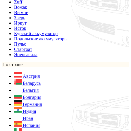
Zuff
Вожак
Вымпе
Зверь
Иркут
Исток
Курский аккумулятор
Подольские аккумуляторы
Пульс
Стартбат
Энергасила
По стране
Австрия
Беларусь
Бельгия
Болгария
Германия
Индия
Иран
Испания