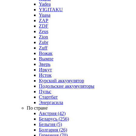
Yadea
YIGITAKU
Yuasa
ZAP
ZDF
Zeus
Zion
Zubr
Zuff
Вожак
Вымпе
Зверь
Иркут
Исток
Курский аккумулятор
Подольские аккумуляторы
Пульс
Стартбат
Энергасила
По стране
Австрия (42)
Беларусь (256)
Бельгия (5)
Болгария (26)
Германия (70)