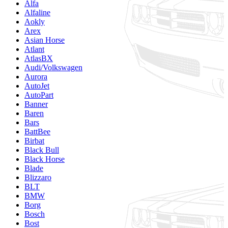
Alfa
Alfaline
Aokly
Arex
Asian Horse
Atlant
AtlasBX
Audi/Volkswagen
Aurora
AutoJet
AutoPart
Banner
Baren
Bars
BattBee
Birbat
Black Bull
Black Horse
Blade
Blizzaro
BLT
BMW
Borg
Bosch
Bost