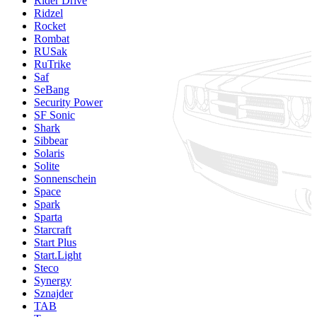
Rider Drive
Ridzel
Rocket
Rombat
RUSak
RuTrike
Saf
SeBang
Security Power
SF Sonic
Shark
Sibbear
Solaris
Solite
Sonnenschein
Space
Spark
Sparta
Starcraft
Start Plus
Start.Light
Steco
Synergy
Sznajder
TAB