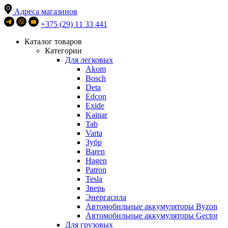
Адреса магазинов
+375 (29) 11 33 441
Каталог товаров
Категории
Для легковых
Akom
Bosch
Deta
Edcon
Exide
Kainar
Tab
Varta
Зубр
Baren
Hagen
Patron
Tesla
Зверь
Энергасила
Автомобильные аккумуляторы Byzon
Автомобильные аккумуляторы Gector
Для грузовых