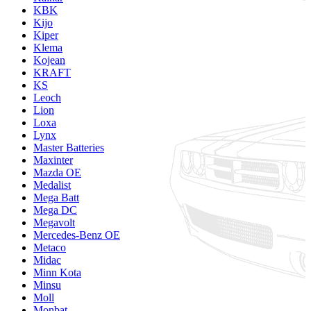
KBK
Kijo
Kiper
Klema
Kojean
KRAFT
KS
Leoch
Lion
Loxa
Lynx
Master Batteries
Maxinter
Mazda OE
Medalist
Mega Batt
Mega DC
Megavolt
Mercedes-Benz OE
Metaco
Midac
Minn Kota
Minsu
Moll
Monbat