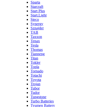
Sparta
Starcraft
Start Plus
Start.Light
Steco
Synergy
Sznajder
TAB
Taxxon
Tenax
Tesla
Thomas
Tianneng
Titan
Tokler
Topla
Tornado
Totachi
Toyota
Trojan
Tubor
Tudor
Tungstone
Turbo Batteries
Tyumen Battery