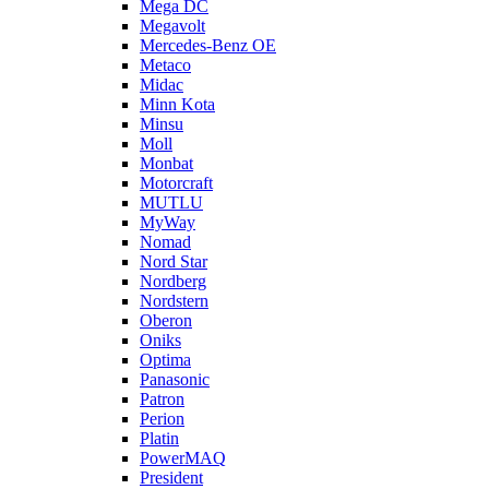
Mega DC
Megavolt
Mercedes-Benz OE
Metaco
Midac
Minn Kota
Minsu
Moll
Monbat
Motorcraft
MUTLU
MyWay
Nomad
Nord Star
Nordberg
Nordstern
Oberon
Oniks
Optima
Panasonic
Patron
Perion
Platin
PowerMAQ
President