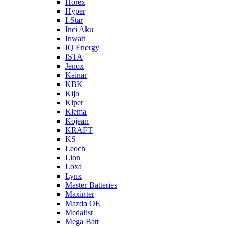
Horex
Hyper
I-Star
Inci Aku
Inwatt
IQ Energy
ISTA
Jenox
Kainar
KBK
Kijo
Kiper
Klema
Kojean
KRAFT
KS
Leoch
Lion
Loxa
Lynx
Master Batteries
Maxinter
Mazda OE
Medalist
Mega Batt