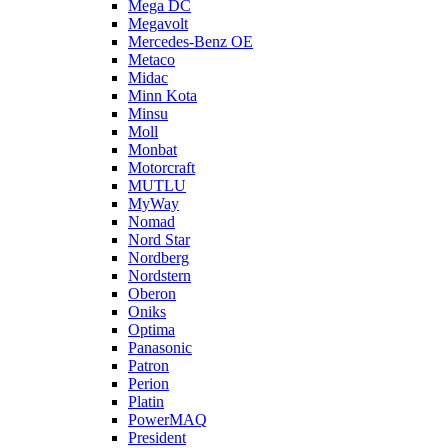
Mega DC
Megavolt
Mercedes-Benz OE
Metaco
Midac
Minn Kota
Minsu
Moll
Monbat
Motorcraft
MUTLU
MyWay
Nomad
Nord Star
Nordberg
Nordstern
Oberon
Oniks
Optima
Panasonic
Patron
Perion
Platin
PowerMAQ
President