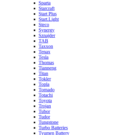
Sparta
Starcraft
Start Plus
Start.Light
Steco
Synergy
Sznajder
TAB
Taxxon
Tenax
Tesla
Thomas
Tianneng
Titan
Tokler
Topla
Tornado
Totachi
Toyota
Trojan
Tubor
Tudor
Tungstone
Turbo Batteries
Tyumen Battery