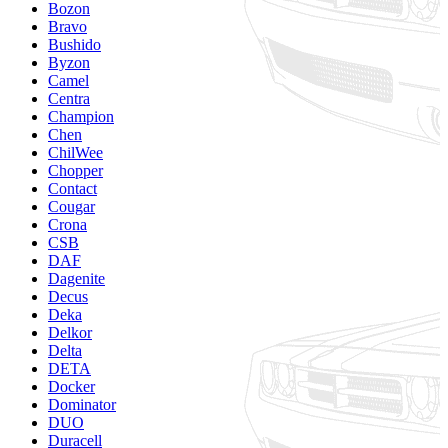
Bozon
Bravo
Bushido
Byzon
Camel
Centra
Champion
Chen
ChilWee
Chopper
Contact
Cougar
Crona
CSB
DAF
Dagenite
Decus
Deka
Delkor
Delta
DETA
Docker
Dominator
DUO
Duracell