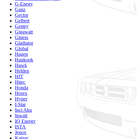
G-Enegy
Ganz
Gector
Gelbert
Gentry
Gigawatt
Giness
Gladiator
Global
Hagen
Hankook
Hawk
Helden
HIT
Hitec
Honda
Horex
Hyper
I-Star
Inci Aku
Inwatt
IQ Energy
ISTA
Jenox
Kainar