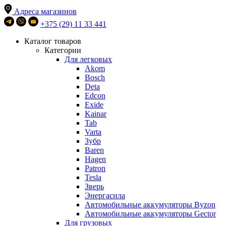
Адреса магазинов
+375 (29) 11 33 441
Каталог товаров
Категории
Для легковых
Akom
Bosch
Deta
Edcon
Exide
Kainar
Tab
Varta
Зубр
Baren
Hagen
Patron
Tesla
Зверь
Энергасила
Автомобильные аккумуляторы Byzon
Автомобильные аккумуляторы Gector
Для грузовых