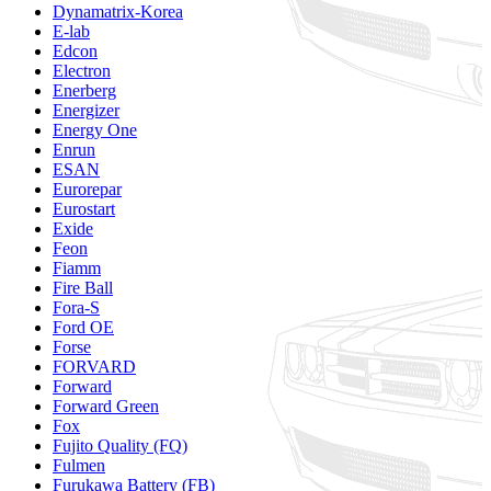
Dynamatrix-Korea
E-lab
Edcon
Electron
Enerberg
Energizer
Energy One
Enrun
ESAN
Eurorepar
Eurostart
Exide
Feon
Fiamm
Fire Ball
Fora-S
Ford OE
Forse
FORVARD
Forward
Forward Green
Fox
Fujito Quality (FQ)
Fulmen
Furukawa Battery (FB)