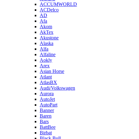
ACCUMWORLD
ACDelco
AD
Afa
Akom
AkTex
Akustone
Alaska
Alfa
Alfaline
Aokly
Arex
Asian Horse
Atlant
AtlasBX
Audi/Volkswagen
Aurora
AutoJet
AutoPart
Banner
Baren
Bars
BattBee
Birbat
Black Bull