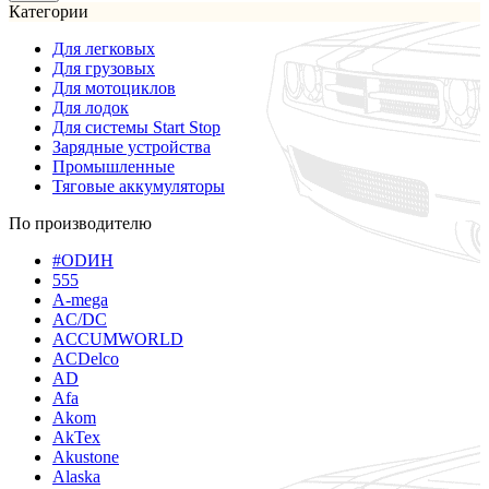
Категории
Для легковых
Для грузовых
Для мотоциклов
Для лодок
Для системы Start Stop
Зарядные устройства
Промышленные
Тяговые аккумуляторы
По производителю
#ODИН
555
A-mega
AC/DC
ACCUMWORLD
ACDelco
AD
Afa
Akom
AkTex
Akustone
Alaska