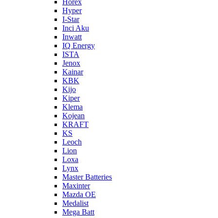
Horex
Hyper
I-Star
Inci Aku
Inwatt
IQ Energy
ISTA
Jenox
Kainar
KBK
Kijo
Kiper
Klema
Kojean
KRAFT
KS
Leoch
Lion
Loxa
Lynx
Master Batteries
Maxinter
Mazda OE
Medalist
Mega Batt