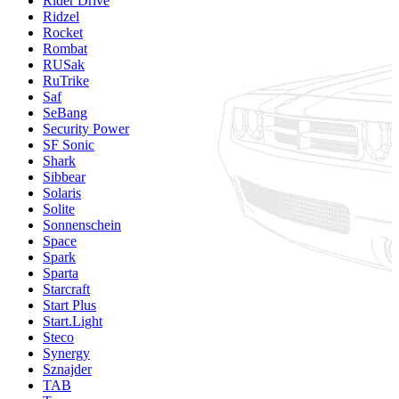
Rider Drive
Ridzel
Rocket
Rombat
RUSak
RuTrike
Saf
SeBang
Security Power
SF Sonic
Shark
Sibbear
Solaris
Solite
Sonnenschein
Space
Spark
Sparta
Starcraft
Start Plus
Start.Light
Steco
Synergy
Sznajder
TAB