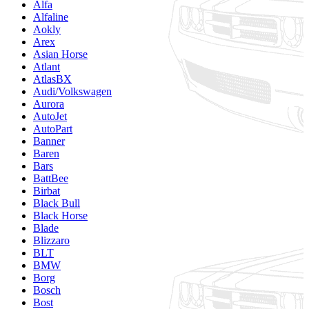
Alfa
Alfaline
Aokly
Arex
Asian Horse
Atlant
AtlasBX
Audi/Volkswagen
Aurora
AutoJet
AutoPart
Banner
Baren
Bars
BattBee
Birbat
Black Bull
Black Horse
Blade
Blizzaro
BLT
BMW
Borg
Bosch
Bost