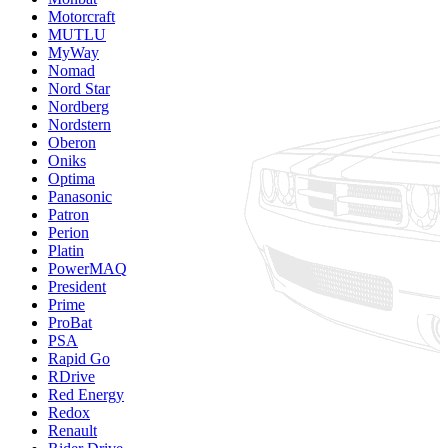
Motorcraft
MUTLU
MyWay
Nomad
Nord Star
Nordberg
Nordstern
Oberon
Oniks
Optima
Panasonic
Patron
Perion
Platin
PowerMAQ
President
Prime
ProBat
PSA
Rapid Go
RDrive
Red Energy
Redox
Renault