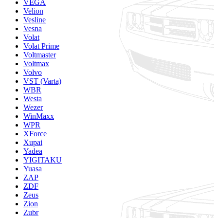
VEGA
Velion
Vesline
Vesna
Volat
Volat Prime
Voltmaster
Voltmax
Volvo
VST (Varta)
WBR
Westa
Wezer
WinMaxx
WPR
XForce
Xupai
Yadea
YIGITAKU
Yuasa
ZAP
ZDF
Zeus
Zion
Zubr