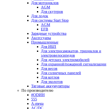
Для мотоциклов
AGM
Для скутеров
Для лодок
Для системы Start Stop
AGM
EFB
Зарядные устройства
Аксессуары
Промышленные
Для ИБП
Для электросамокатов, трициклов и
электровелосипедов
Для детских электромобилей
Для охранной/пожарной сигнализации
Для весов
Для солнечных панелей
Для котлов
Для эхолотов
Тяговые аккумуляторы
По производителю
#ODИН
555
A-mega
AC/DC