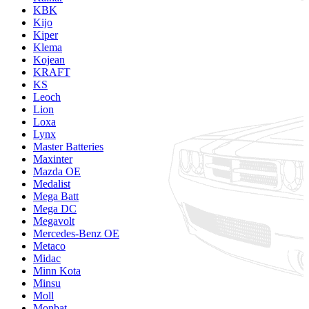
KBK
Kijo
Kiper
Klema
Kojean
KRAFT
KS
Leoch
Lion
Loxa
Lynx
Master Batteries
Maxinter
Mazda OE
Medalist
Mega Batt
Mega DC
Megavolt
Mercedes-Benz OE
Metaco
Midac
Minn Kota
Minsu
Moll
Monbat