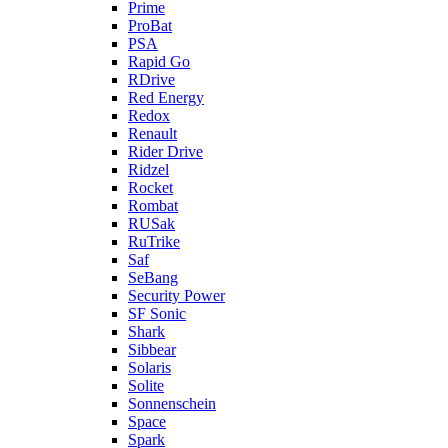
Prime
ProBat
PSA
Rapid Go
RDrive
Red Energy
Redox
Renault
Rider Drive
Ridzel
Rocket
Rombat
RUSak
RuTrike
Saf
SeBang
Security Power
SF Sonic
Shark
Sibbear
Solaris
Solite
Sonnenschein
Space
Spark