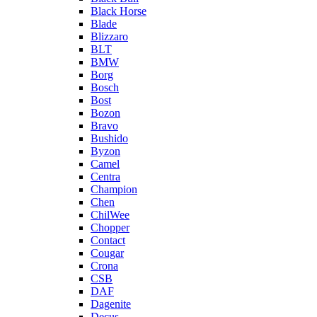
Black Horse
Blade
Blizzaro
BLT
BMW
Borg
Bosch
Bost
Bozon
Bravo
Bushido
Byzon
Camel
Centra
Champion
Chen
ChilWee
Chopper
Contact
Cougar
Crona
CSB
DAF
Dagenite
Decus