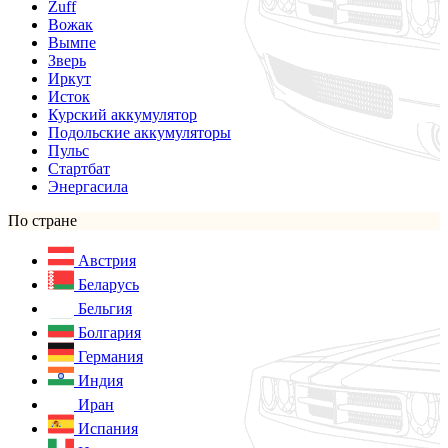
Zuff
Вожак
Вымпе
Зверь
Иркут
Исток
Курский аккумулятор
Подольские аккумуляторы
Пульс
Стартбат
Энергасила
По стране
Австрия
Беларусь
Бельгия
Болгария
Германия
Индия
Иран
Испания