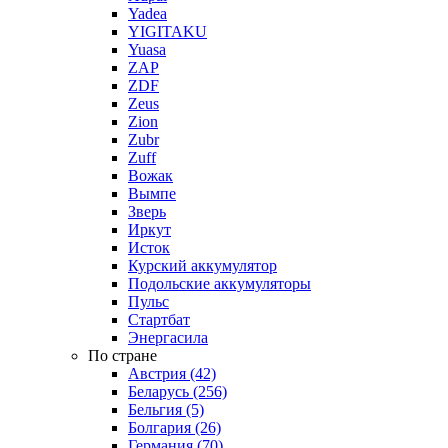
Yadea
YIGITAKU
Yuasa
ZAP
ZDF
Zeus
Zion
Zubr
Zuff
Вожак
Вымпе
Зверь
Иркут
Исток
Курский аккумулятор
Подольские аккумуляторы
Пульс
Стартбат
Энергасила
По стране
Австрия (42)
Беларусь (256)
Бельгия (5)
Болгария (26)
Германия (70)