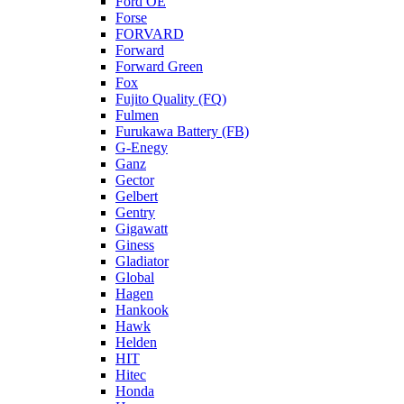
Ford OE
Forse
FORVARD
Forward
Forward Green
Fox
Fujito Quality (FQ)
Fulmen
Furukawa Battery (FB)
G-Enegy
Ganz
Gector
Gelbert
Gentry
Gigawatt
Giness
Gladiator
Global
Hagen
Hankook
Hawk
Helden
HIT
Hitec
Honda