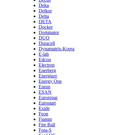
Deka
Delkor
Delta
DETA
Docker
Dominator
DUO
Duracell
Dynamatrix-Korea
E-lab
Edcon
Electron
Enerberg
Energizer
Energy One
Enrun
ESAN
Eurorepar
Eurostart
Exide
Feon
Fiamm
Fire Ball
Fora-S