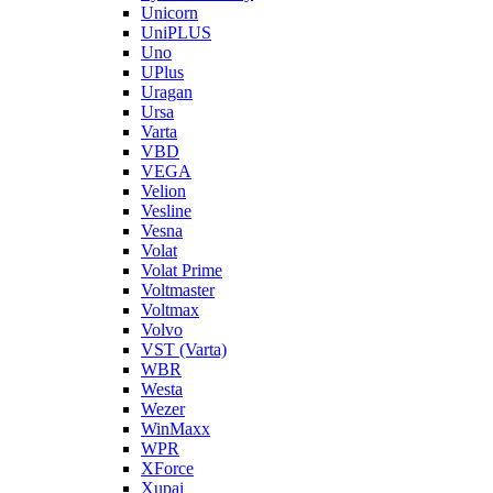
Unicorn
UniPLUS
Uno
UPlus
Uragan
Ursa
Varta
VBD
VEGA
Velion
Vesline
Vesna
Volat
Volat Prime
Voltmaster
Voltmax
Volvo
VST (Varta)
WBR
Westa
Wezer
WinMaxx
WPR
XForce
Xupai