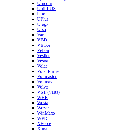
Unicorn
UniPLUS
Uno
UPlus
Uragan
Ursa
Varta
VBD
VEGA
Velion
Vesline
Vesna
Volat
Volat Prime
Voltmaster
Voltmax
Volvo
VST (Varta)
WBR
Westa
Wezer
WinMaxx
WPR
XForce
Xupai