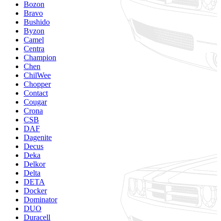
Bozon
Bravo
Bushido
Byzon
Camel
Centra
Champion
Chen
ChilWee
Chopper
Contact
Cougar
Crona
CSB
DAF
Dagenite
Decus
Deka
Delkor
Delta
DETA
Docker
Dominator
DUO
Duracell