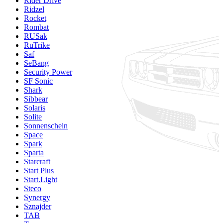
Rider Drive
Ridzel
Rocket
Rombat
RUSak
RuTrike
Saf
SeBang
Security Power
SF Sonic
Shark
Sibbear
Solaris
Solite
Sonnenschein
Space
Spark
Sparta
Starcraft
Start Plus
Start.Light
Steco
Synergy
Sznajder
TAB