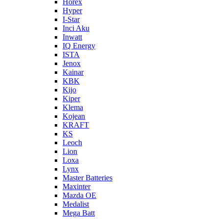
Horex
Hyper
I-Star
Inci Aku
Inwatt
IQ Energy
ISTA
Jenox
Kainar
KBK
Kijo
Kiper
Klema
Kojean
KRAFT
KS
Leoch
Lion
Loxa
Lynx
Master Batteries
Maxinter
Mazda OE
Medalist
Mega Batt