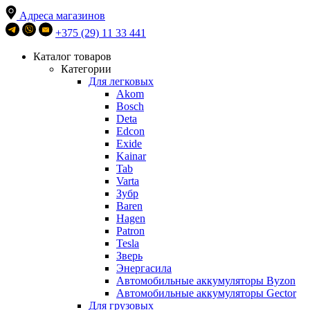
Адреса магазинов
+375 (29) 11 33 441
Каталог товаров
Категории
Для легковых
Akom
Bosch
Deta
Edcon
Exide
Kainar
Tab
Varta
Зубр
Baren
Hagen
Patron
Tesla
Зверь
Энергасила
Автомобильные аккумуляторы Byzon
Автомобильные аккумуляторы Gector
Для грузовых