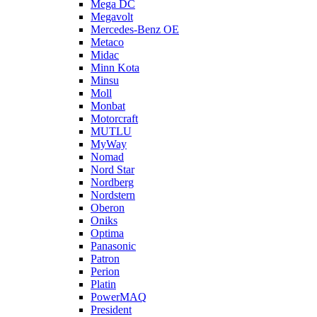
Mega DC
Megavolt
Mercedes-Benz OE
Metaco
Midac
Minn Kota
Minsu
Moll
Monbat
Motorcraft
MUTLU
MyWay
Nomad
Nord Star
Nordberg
Nordstern
Oberon
Oniks
Optima
Panasonic
Patron
Perion
Platin
PowerMAQ
President