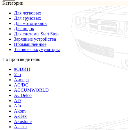
Категории
Для легковых
Для грузовых
Для мотоциклов
Для лодок
Для системы Start Stop
Зарядные устройства
Промышленные
Тяговые аккумуляторы
По производителю
#ODИН
555
A-mega
AC/DC
ACCUMWORLD
ACDelco
AD
Afa
Akom
AkTex
Akustone
Alaska