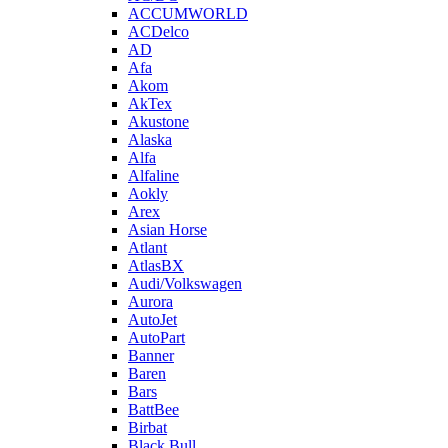
ACCUMWORLD
ACDelco
AD
Afa
Akom
AkTex
Akustone
Alaska
Alfa
Alfaline
Aokly
Arex
Asian Horse
Atlant
AtlasBX
Audi/Volkswagen
Aurora
AutoJet
AutoPart
Banner
Baren
Bars
BattBee
Birbat
Black Bull