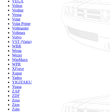
VEGA
Velion
Vesline
Vesna
Volat
Volat Prime
Voltmaster
Voltmax
Volvo
VST (Varta)
WBR
Westa
Wezer
WinMaxx
WPR
XForce
Xupai
Yadea
YIGITAKU
Yuasa
ZAP
ZDF
Zeus
Zion
Zubr