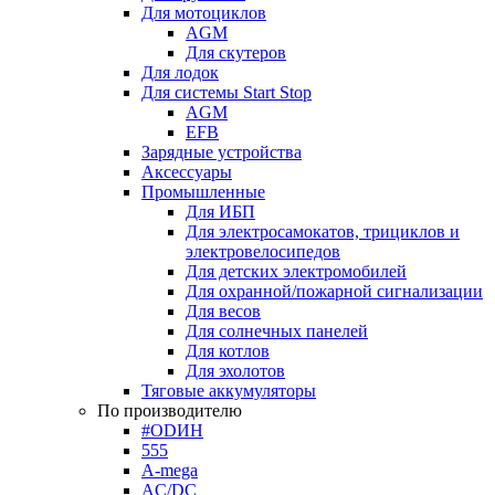
Для мотоциклов
AGM
Для скутеров
Для лодок
Для системы Start Stop
AGM
EFB
Зарядные устройства
Аксессуары
Промышленные
Для ИБП
Для электросамокатов, трициклов и
электровелосипедов
Для детских электромобилей
Для охранной/пожарной сигнализации
Для весов
Для солнечных панелей
Для котлов
Для эхолотов
Тяговые аккумуляторы
По производителю
#ODИН
555
A-mega
AC/DC