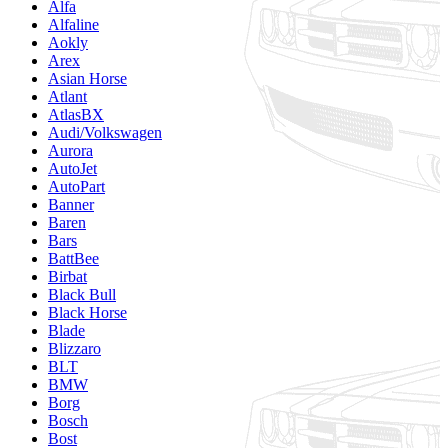
Alfa
Alfaline
Aokly
Arex
Asian Horse
Atlant
AtlasBX
Audi/Volkswagen
Aurora
AutoJet
AutoPart
Banner
Baren
Bars
BattBee
Birbat
Black Bull
Black Horse
Blade
Blizzaro
BLT
BMW
Borg
Bosch
Bost