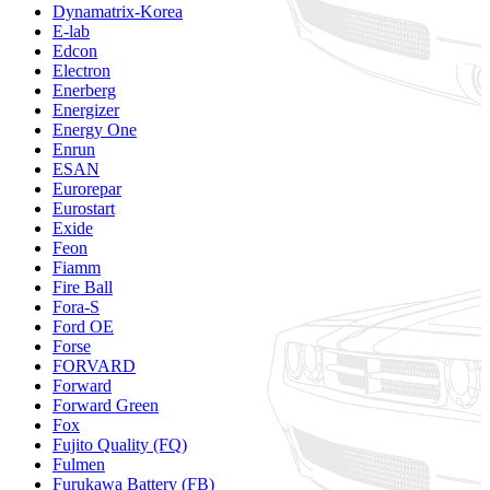
Dynamatrix-Korea
E-lab
Edcon
Electron
Enerberg
Energizer
Energy One
Enrun
ESAN
Eurorepar
Eurostart
Exide
Feon
Fiamm
Fire Ball
Fora-S
Ford OE
Forse
FORVARD
Forward
Forward Green
Fox
Fujito Quality (FQ)
Fulmen
Furukawa Battery (FB)