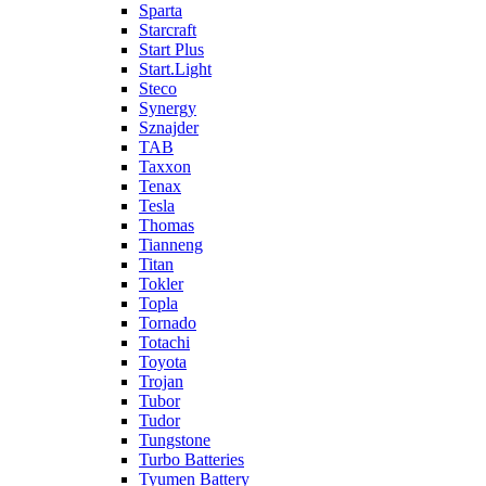
Sparta
Starcraft
Start Plus
Start.Light
Steco
Synergy
Sznajder
TAB
Taxxon
Tenax
Tesla
Thomas
Tianneng
Titan
Tokler
Topla
Tornado
Totachi
Toyota
Trojan
Tubor
Tudor
Tungstone
Turbo Batteries
Tyumen Battery