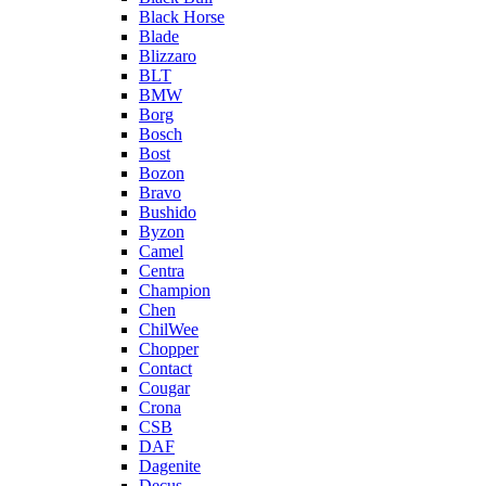
Black Horse
Blade
Blizzaro
BLT
BMW
Borg
Bosch
Bost
Bozon
Bravo
Bushido
Byzon
Camel
Centra
Champion
Chen
ChilWee
Chopper
Contact
Cougar
Crona
CSB
DAF
Dagenite
Decus