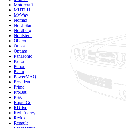
Motorcraft
MUTLU
MyWay
Nomad
Nord Star
Nordberg
Nordstern
Oberon
Oniks
Optima
Panasonic
Patron
Perion
Platin
PowerMAQ
President
Prime
ProBat
PSA
Rapid Go
RDrive
Red Energy
Redox
Renault