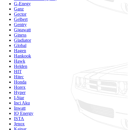
G-Enegy
Ganz
Gector
Gelbert
Gentry
Gigawatt
Giness
Gladiator
Global
Hagen
Hankook
Hawk
Helden
HIT
Hitec
Honda
Horex
Hyper
I-Star
Inci Aku
Inwatt
IQ Energy
ISTA
Jenox
Kainar