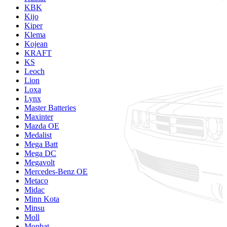
KBK
Kijo
Kiper
Klema
Kojean
KRAFT
KS
Leoch
Lion
Loxa
Lynx
Master Batteries
Maxinter
Mazda OE
Medalist
Mega Batt
Mega DC
Megavolt
Mercedes-Benz OE
Metaco
Midac
Minn Kota
Minsu
Moll
Monbat