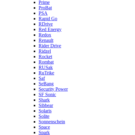
Prime
ProBat
PSA
Rapid Go
RDrive
Red Energy
Redox
Renault
Rider Drive
Ridzel
Rocket
Rombat
RUSak
RuTrike
Saf
SeBang
Security Power
SF Sonic
Shark
Sibbear
Solaris
Solite
Sonnenschein
Space
Spark