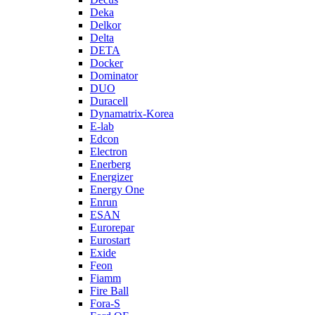
Deka
Delkor
Delta
DETA
Docker
Dominator
DUO
Duracell
Dynamatrix-Korea
E-lab
Edcon
Electron
Enerberg
Energizer
Energy One
Enrun
ESAN
Eurorepar
Eurostart
Exide
Feon
Fiamm
Fire Ball
Fora-S