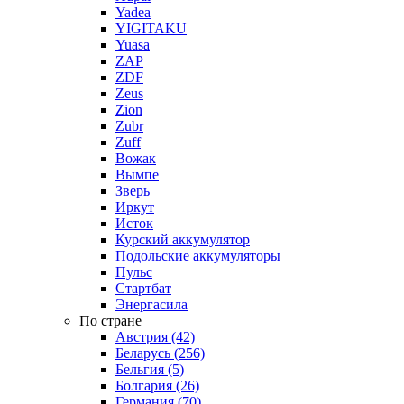
Yadea
YIGITAKU
Yuasa
ZAP
ZDF
Zeus
Zion
Zubr
Zuff
Вожак
Вымпе
Зверь
Иркут
Исток
Курский аккумулятор
Подольские аккумуляторы
Пульс
Стартбат
Энергасила
По стране
Австрия (42)
Беларусь (256)
Бельгия (5)
Болгария (26)
Германия (70)