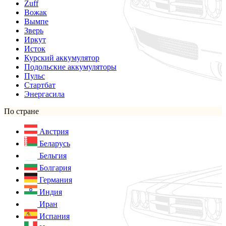
Zuff
Вожак
Вымпе
Зверь
Иркут
Исток
Курский аккумулятор
Подольские аккумуляторы
Пульс
Стартбат
Энергасила
По стране
Австрия
Беларусь
Бельгия
Болгария
Германия
Индия
Иран
Испания