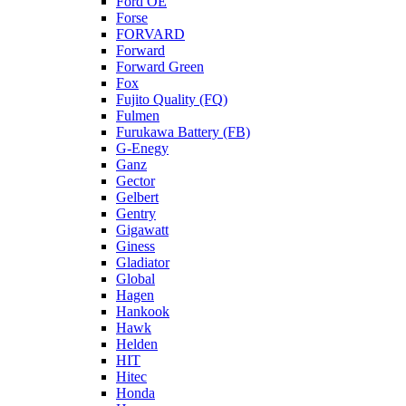
Ford OE
Forse
FORVARD
Forward
Forward Green
Fox
Fujito Quality (FQ)
Fulmen
Furukawa Battery (FB)
G-Enegy
Ganz
Gector
Gelbert
Gentry
Gigawatt
Giness
Gladiator
Global
Hagen
Hankook
Hawk
Helden
HIT
Hitec
Honda