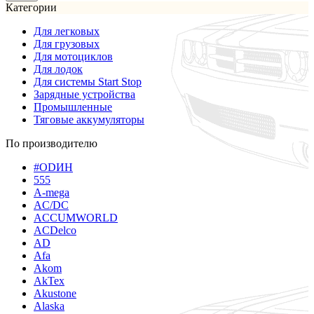
Категории
Для легковых
Для грузовых
Для мотоциклов
Для лодок
Для системы Start Stop
Зарядные устройства
Промышленные
Тяговые аккумуляторы
По производителю
#ODИН
555
A-mega
AC/DC
ACCUMWORLD
ACDelco
AD
Afa
Akom
AkTex
Akustone
Alaska