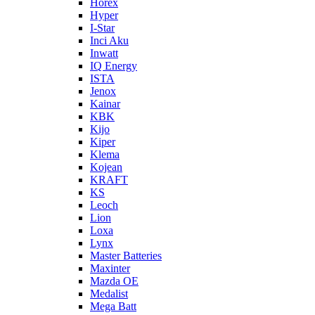
Horex
Hyper
I-Star
Inci Aku
Inwatt
IQ Energy
ISTA
Jenox
Kainar
KBK
Kijo
Kiper
Klema
Kojean
KRAFT
KS
Leoch
Lion
Loxa
Lynx
Master Batteries
Maxinter
Mazda OE
Medalist
Mega Batt