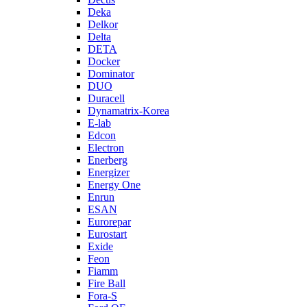
Deka
Delkor
Delta
DETA
Docker
Dominator
DUO
Duracell
Dynamatrix-Korea
E-lab
Edcon
Electron
Enerberg
Energizer
Energy One
Enrun
ESAN
Eurorepar
Eurostart
Exide
Feon
Fiamm
Fire Ball
Fora-S