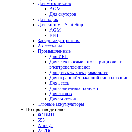
Для мотоциклов
AGM
Для скутеров
Для лодок
Для системы Start Stop
AGM
EFB
Зарядные устройства
Аксессуары
Промышленные
Для ИБП
Для электросамокатов, трициклов и
электровелосипедов
Для детских электромобилей
Для охранной/пожарной сигнализации
Для весов
Для солнечных панелей
Для котлов
Для эхолотов
Тяговые аккумуляторы
По производителю
#ODИН
555
A-mega
AC/DC