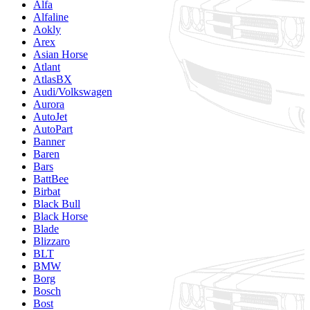
Alfa
Alfaline
Aokly
Arex
Asian Horse
Atlant
AtlasBX
Audi/Volkswagen
Aurora
AutoJet
AutoPart
Banner
Baren
Bars
BattBee
Birbat
Black Bull
Black Horse
Blade
Blizzaro
BLT
BMW
Borg
Bosch
Bost