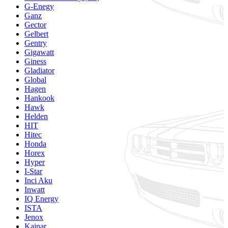
G-Enegy
Ganz
Gector
Gelbert
Gentry
Gigawatt
Giness
Gladiator
Global
Hagen
Hankook
Hawk
Helden
HIT
Hitec
Honda
Horex
Hyper
I-Star
Inci Aku
Inwatt
IQ Energy
ISTA
Jenox
Kainar