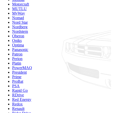
Motorcraft
MUTLU
MyWay
Nomad
Nord Star
Nordberg
Nordstern
Oberon
Oniks
Optima
Panasonic
Patron
Perion
Platin
PowerMAQ
President
Prime
ProBat
PSA
Rapid Go
RDrive
Red Energy
Redox
Renault