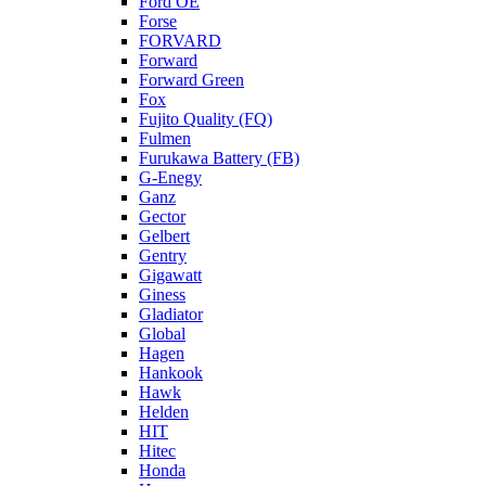
Ford OE
Forse
FORVARD
Forward
Forward Green
Fox
Fujito Quality (FQ)
Fulmen
Furukawa Battery (FB)
G-Enegy
Ganz
Gector
Gelbert
Gentry
Gigawatt
Giness
Gladiator
Global
Hagen
Hankook
Hawk
Helden
HIT
Hitec
Honda