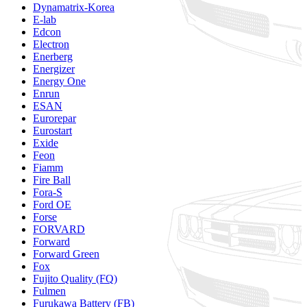
Dynamatrix-Korea
E-lab
Edcon
Electron
Enerberg
Energizer
Energy One
Enrun
ESAN
Eurorepar
Eurostart
Exide
Feon
Fiamm
Fire Ball
Fora-S
Ford OE
Forse
FORVARD
Forward
Forward Green
Fox
Fujito Quality (FQ)
Fulmen
Furukawa Battery (FB)