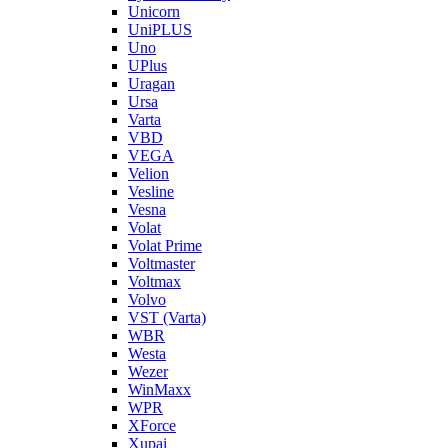
Unicorn
UniPLUS
Uno
UPlus
Uragan
Ursa
Varta
VBD
VEGA
Velion
Vesline
Vesna
Volat
Volat Prime
Voltmaster
Voltmax
Volvo
VST (Varta)
WBR
Westa
Wezer
WinMaxx
WPR
XForce
Xupai