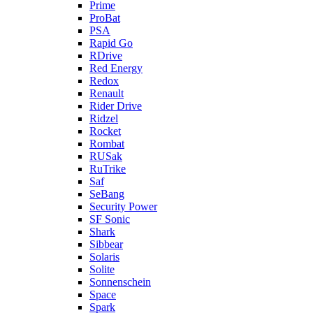
Prime
ProBat
PSA
Rapid Go
RDrive
Red Energy
Redox
Renault
Rider Drive
Ridzel
Rocket
Rombat
RUSak
RuTrike
Saf
SeBang
Security Power
SF Sonic
Shark
Sibbear
Solaris
Solite
Sonnenschein
Space
Spark