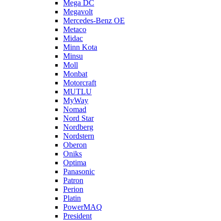
Mega DC
Megavolt
Mercedes-Benz OE
Metaco
Midac
Minn Kota
Minsu
Moll
Monbat
Motorcraft
MUTLU
MyWay
Nomad
Nord Star
Nordberg
Nordstern
Oberon
Oniks
Optima
Panasonic
Patron
Perion
Platin
PowerMAQ
President