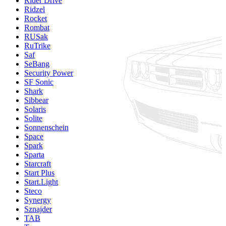
Rider Drive
Ridzel
Rocket
Rombat
RUSak
RuTrike
Saf
SeBang
Security Power
SF Sonic
Shark
Sibbear
Solaris
Solite
Sonnenschein
Space
Spark
Sparta
Starcraft
Start Plus
Start.Light
Steco
Synergy
Sznajder
TAB