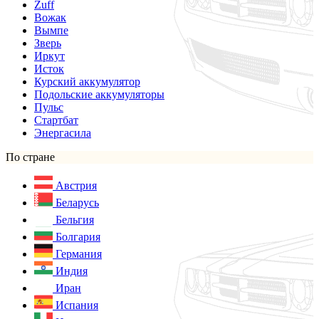
Zuff
Вожак
Вымпе
Зверь
Иркут
Исток
Курский аккумулятор
Подольские аккумуляторы
Пульс
Стартбат
Энергасила
По стране
Австрия
Беларусь
Бельгия
Болгария
Германия
Индия
Иран
Испания