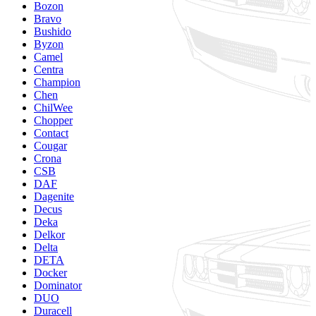
Bozon
Bravo
Bushido
Byzon
Camel
Centra
Champion
Chen
ChilWee
Chopper
Contact
Cougar
Crona
CSB
DAF
Dagenite
Decus
Deka
Delkor
Delta
DETA
Docker
Dominator
DUO
Duracell