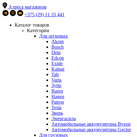
Адреса магазинов
+375 (29) 11 33 441
Каталог товаров
Категории
Для легковых
Akom
Bosch
Deta
Edcon
Exide
Kainar
Tab
Varta
Зубр
Baren
Hagen
Patron
Tesla
Зверь
Энергасила
Автомобильные аккумуляторы Byzon
Автомобильные аккумуляторы Gector
Для грузовых