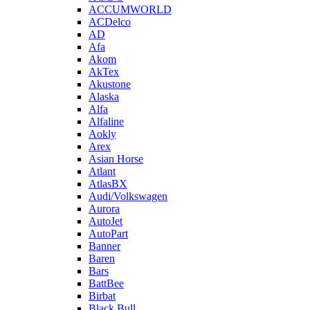
ACCUMWORLD
ACDelco
AD
Afa
Akom
AkTex
Akustone
Alaska
Alfa
Alfaline
Aokly
Arex
Asian Horse
Atlant
AtlasBX
Audi/Volkswagen
Aurora
AutoJet
AutoPart
Banner
Baren
Bars
BattBee
Birbat
Black Bull