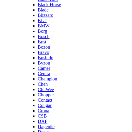
Black Horse
Blade
Blizzaro
BLT
BMW
Borg
Bosch
Bost
Bozon
Bravo
Bushido
Byzon
Camel
Centra
Champion
Chen
ChilWee
Chopper
Contact
Cougar
Crona
CSB
DAF
Dagenite
Decus