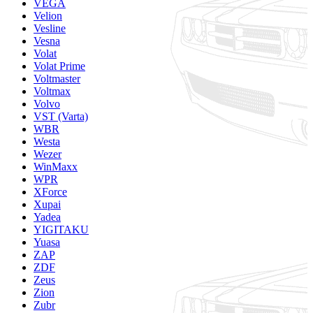
VEGA
Velion
Vesline
Vesna
Volat
Volat Prime
Voltmaster
Voltmax
Volvo
VST (Varta)
WBR
Westa
Wezer
WinMaxx
WPR
XForce
Xupai
Yadea
YIGITAKU
Yuasa
ZAP
ZDF
Zeus
Zion
Zubr