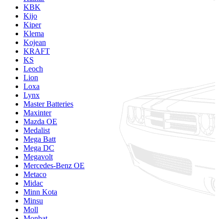
KBK
Kijo
Kiper
Klema
Kojean
KRAFT
KS
Leoch
Lion
Loxa
Lynx
Master Batteries
Maxinter
Mazda OE
Medalist
Mega Batt
Mega DC
Megavolt
Mercedes-Benz OE
Metaco
Midac
Minn Kota
Minsu
Moll
Monbat