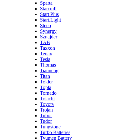
Sparta
Starcraft
Start Plus
Start.Light
Steco
Synergy
Sznajder
TAB
Taxxon
Tenax
Tesla
Thomas
Tianneng
Titan
Tokler
Topla
Tornado
Totachi
Toyota
Trojan
Tubor
Tudor
Tungstone
Turbo Batteries
Tyumen Battery