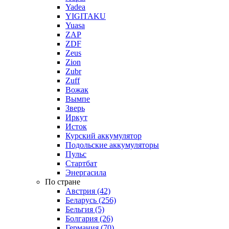
Yadea
YIGITAKU
Yuasa
ZAP
ZDF
Zeus
Zion
Zubr
Zuff
Вожак
Вымпе
Зверь
Иркут
Исток
Курский аккумулятор
Подольские аккумуляторы
Пульс
Стартбат
Энергасила
По стране
Австрия (42)
Беларусь (256)
Бельгия (5)
Болгария (26)
Германия (70)