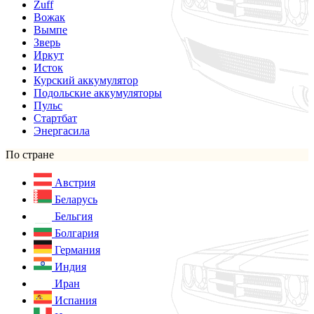
Zuff
Вожак
Вымпе
Зверь
Иркут
Исток
Курский аккумулятор
Подольские аккумуляторы
Пульс
Стартбат
Энергасила
По стране
Австрия
Беларусь
Бельгия
Болгария
Германия
Индия
Иран
Испания