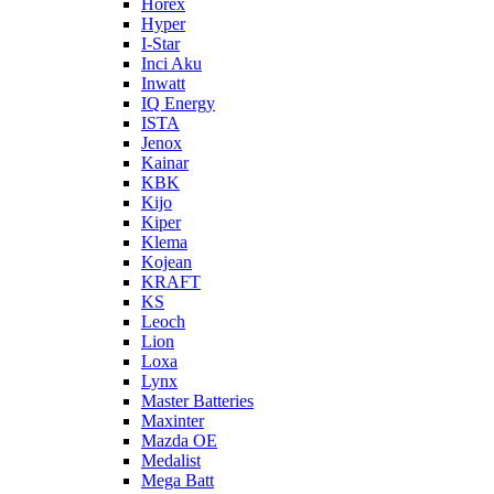
Horex
Hyper
I-Star
Inci Aku
Inwatt
IQ Energy
ISTA
Jenox
Kainar
KBK
Kijo
Kiper
Klema
Kojean
KRAFT
KS
Leoch
Lion
Loxa
Lynx
Master Batteries
Maxinter
Mazda OE
Medalist
Mega Batt