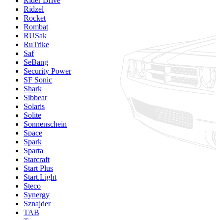
Rider Drive
Ridzel
Rocket
Rombat
RUSak
RuTrike
Saf
SeBang
Security Power
SF Sonic
Shark
Sibbear
Solaris
Solite
Sonnenschein
Space
Spark
Sparta
Starcraft
Start Plus
Start.Light
Steco
Synergy
Sznajder
TAB