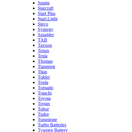
Sparta
Starcraft
Start Plus
Start.Light
Steco
Synergy
Sznajder
TAB
Taxxon
Tenax
Tesla
Thomas
Tianneng
Titan
Tokler
Topla
Tornado
Totachi
Toyota
Trojan
Tubor
Tudor
Tungstone
Turbo Batteries
Tyumen Battery