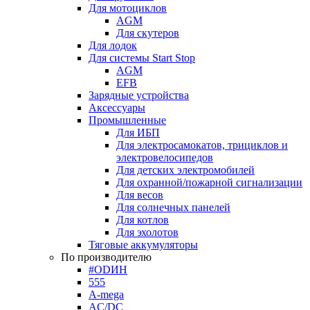
Для мотоциклов
AGM
Для скутеров
Для лодок
Для системы Start Stop
AGM
EFB
Зарядные устройства
Аксессуары
Промышленные
Для ИБП
Для электросамокатов, трициклов и
электровелосипедов
Для детских электромобилей
Для охранной/пожарной сигнализации
Для весов
Для солнечных панелей
Для котлов
Для эхолотов
Тяговые аккумуляторы
По производителю
#ODИН
555
A-mega
AC/DC