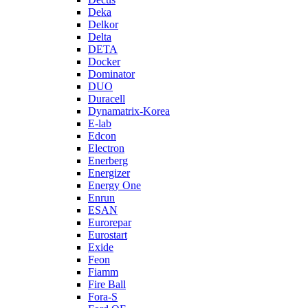
Deka
Delkor
Delta
DETA
Docker
Dominator
DUO
Duracell
Dynamatrix-Korea
E-lab
Edcon
Electron
Enerberg
Energizer
Energy One
Enrun
ESAN
Eurorepar
Eurostart
Exide
Feon
Fiamm
Fire Ball
Fora-S