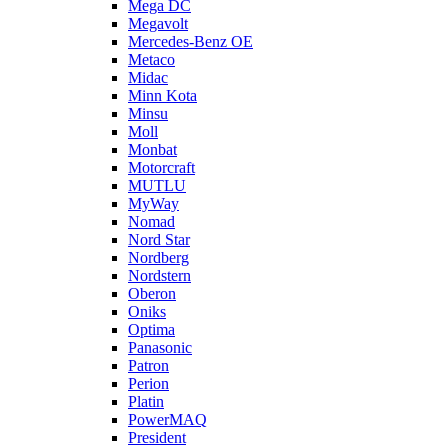
Mega DC
Megavolt
Mercedes-Benz OE
Metaco
Midac
Minn Kota
Minsu
Moll
Monbat
Motorcraft
MUTLU
MyWay
Nomad
Nord Star
Nordberg
Nordstern
Oberon
Oniks
Optima
Panasonic
Patron
Perion
Platin
PowerMAQ
President