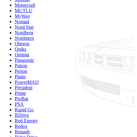
Motorcraft
MUTLU
MyWay
Nomad
Nord Star
Nordberg
Nordstern
Oberon
Oniks
Optima
Panasonic
Patron
Perion
Platin
PowerMAQ
President
Prime
ProBat
PSA
Rapid Go
RDrive
Red Energy
Redox
Renault