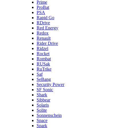
Prime
ProBat
PSA
Rapid Go
RDrive
Red Energy
Redox
Renault
Rider Drive
Ridzel
Rocket
Rombat
RUSak
RuTrike
Saf
SeBang
Security Power
SF Sonic
Shark
Sibbear
Solaris
Solite
Sonnenschein
Space
Spark