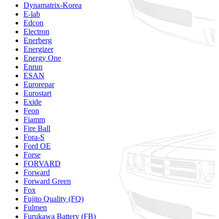
Dynamatrix-Korea
E-lab
Edcon
Electron
Enerberg
Energizer
Energy One
Enrun
ESAN
Eurorepar
Eurostart
Exide
Feon
Fiamm
Fire Ball
Fora-S
Ford OE
Forse
FORVARD
Forward
Forward Green
Fox
Fujito Quality (FQ)
Fulmen
Furukawa Battery (FB)