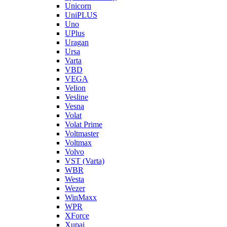
Unicorn
UniPLUS
Uno
UPlus
Uragan
Ursa
Varta
VBD
VEGA
Velion
Vesline
Vesna
Volat
Volat Prime
Voltmaster
Voltmax
Volvo
VST (Varta)
WBR
Westa
Wezer
WinMaxx
WPR
XForce
Xupai