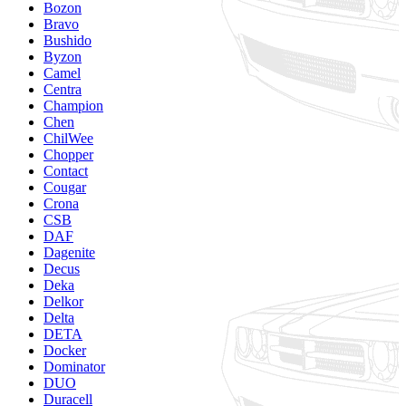
Bozon
Bravo
Bushido
Byzon
Camel
Centra
Champion
Chen
ChilWee
Chopper
Contact
Cougar
Crona
CSB
DAF
Dagenite
Decus
Deka
Delkor
Delta
DETA
Docker
Dominator
DUO
Duracell