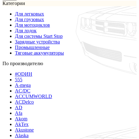
Категории
Для легковых
Для грузовых
Для мотоциклов
Для лодок
Для системы Start Stop
Зарядные устройства
Промышленные
Тяговые аккумуляторы
По производителю
#ODИН
555
A-mega
AC/DC
ACCUMWORLD
ACDelco
AD
Afa
Akom
AkTex
Akustone
Alaska