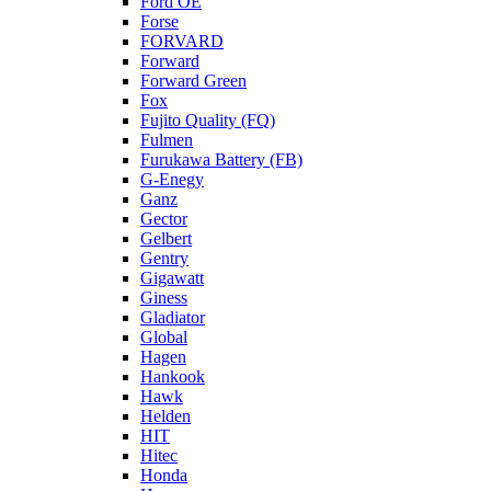
Ford OE
Forse
FORVARD
Forward
Forward Green
Fox
Fujito Quality (FQ)
Fulmen
Furukawa Battery (FB)
G-Enegy
Ganz
Gector
Gelbert
Gentry
Gigawatt
Giness
Gladiator
Global
Hagen
Hankook
Hawk
Helden
HIT
Hitec
Honda