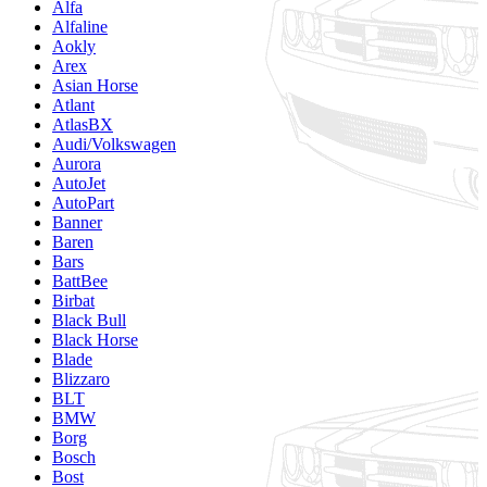
Alfa
Alfaline
Aokly
Arex
Asian Horse
Atlant
AtlasBX
Audi/Volkswagen
Aurora
AutoJet
AutoPart
Banner
Baren
Bars
BattBee
Birbat
Black Bull
Black Horse
Blade
Blizzaro
BLT
BMW
Borg
Bosch
Bost