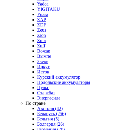
Yadea
YIGITAKU
Yuasa
ZAP
ZDF
Zeus
Zion
Zubr
Zuff
Вожак
Вымпе
Зверь
Иркут
Исток
Курский аккумулятор
Подольские аккумуляторы
Пульс
Стартбат
Энергасила
По стране
Австрия (42)
Беларусь (256)
Бельгия (5)
Болгария (26)
Германия (70)