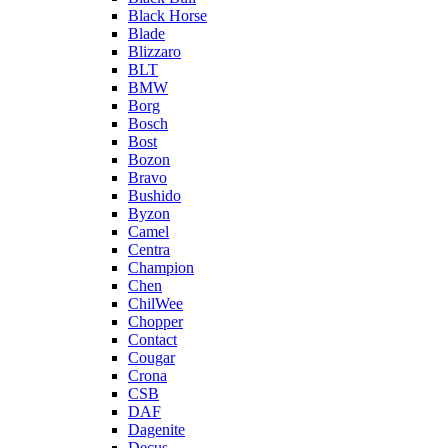
Black Horse
Blade
Blizzaro
BLT
BMW
Borg
Bosch
Bost
Bozon
Bravo
Bushido
Byzon
Camel
Centra
Champion
Chen
ChilWee
Chopper
Contact
Cougar
Crona
CSB
DAF
Dagenite
Decus