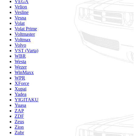
VEGA
Velion
Vesline
Vesna
Volat
Volat Prime
Voltmaster
Voltmax
Volvo
VST (Varta)
WBR
Westa
Wezer
WinMaxx
WPR
XForce
Xupai
Yadea
YIGITAKU
Yuasa
ZAP
ZDF
Zeus
Zion
Zubr