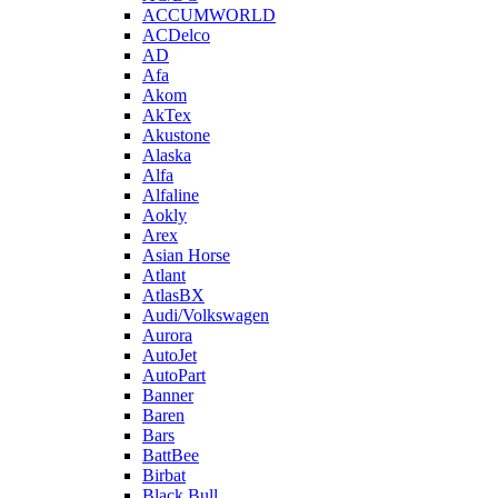
ACCUMWORLD
ACDelco
AD
Afa
Akom
AkTex
Akustone
Alaska
Alfa
Alfaline
Aokly
Arex
Asian Horse
Atlant
AtlasBX
Audi/Volkswagen
Aurora
AutoJet
AutoPart
Banner
Baren
Bars
BattBee
Birbat
Black Bull