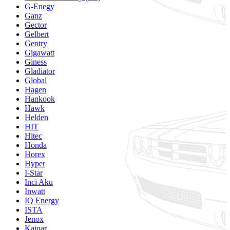
G-Enegy
Ganz
Gector
Gelbert
Gentry
Gigawatt
Giness
Gladiator
Global
Hagen
Hankook
Hawk
Helden
HIT
Hitec
Honda
Horex
Hyper
I-Star
Inci Aku
Inwatt
IQ Energy
ISTA
Jenox
Kainar