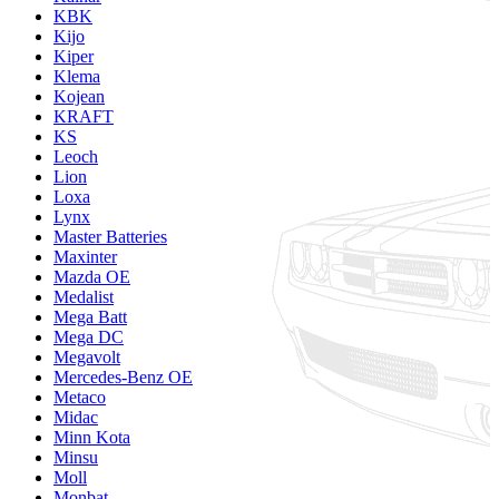
KBK
Kijo
Kiper
Klema
Kojean
KRAFT
KS
Leoch
Lion
Loxa
Lynx
Master Batteries
Maxinter
Mazda OE
Medalist
Mega Batt
Mega DC
Megavolt
Mercedes-Benz OE
Metaco
Midac
Minn Kota
Minsu
Moll
Monbat