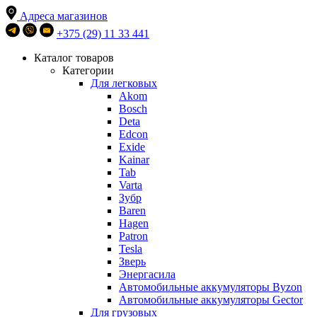
Адреса магазинов
+375 (29) 11 33 441
Каталог товаров
Категории
Для легковых
Akom
Bosch
Deta
Edcon
Exide
Kainar
Tab
Varta
Зубр
Baren
Hagen
Patron
Tesla
Зверь
Энергасила
Автомобильные аккумуляторы Byzon
Автомобильные аккумуляторы Gector
Для грузовых