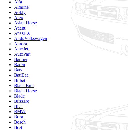
Alfa
Alfaline
Aokly
Arex
Asian Horse
Atlant
AtlasBX
Audi/Volkswagen
Aurora
AutoJet
AutoPart
Banner
Baren
Bars
BattBee
Birbat
Black Bull
Black Horse
Blade
Blizzaro
BLT
BMW
Borg
Bosch
Bost