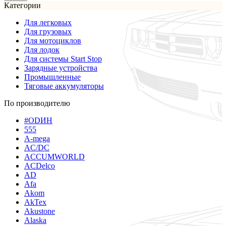
Категории
Для легковых
Для грузовых
Для мотоциклов
Для лодок
Для системы Start Stop
Зарядные устройства
Промышленные
Тяговые аккумуляторы
По производителю
#ODИН
555
A-mega
AC/DC
ACCUMWORLD
ACDelco
AD
Afa
Akom
AkTex
Akustone
Alaska