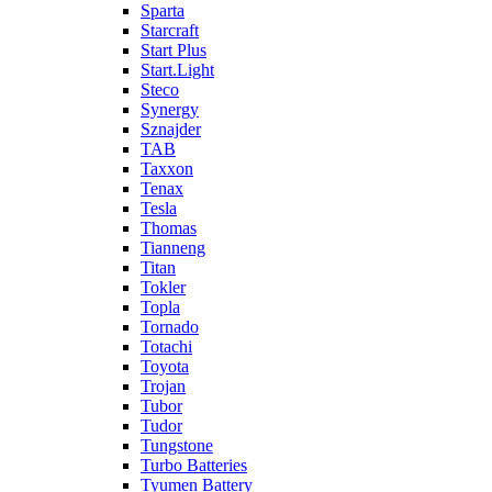
Sparta
Starcraft
Start Plus
Start.Light
Steco
Synergy
Sznajder
TAB
Taxxon
Tenax
Tesla
Thomas
Tianneng
Titan
Tokler
Topla
Tornado
Totachi
Toyota
Trojan
Tubor
Tudor
Tungstone
Turbo Batteries
Tyumen Battery