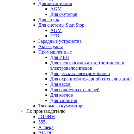
Для мотоциклов
AGM
Для скутеров
Для лодок
Для системы Start Stop
AGM
EFB
Зарядные устройства
Аксессуары
Промышленные
Для ИБП
Для электросамокатов, трициклов и
электровелосипедов
Для детских электромобилей
Для охранной/пожарной сигнализации
Для весов
Для солнечных панелей
Для котлов
Для эхолотов
Тяговые аккумуляторы
По производителю
#ODИН
555
A-mega
AC/DC