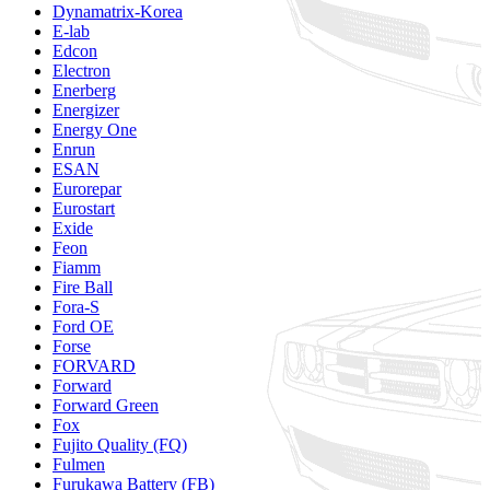
Dynamatrix-Korea
E-lab
Edcon
Electron
Enerberg
Energizer
Energy One
Enrun
ESAN
Eurorepar
Eurostart
Exide
Feon
Fiamm
Fire Ball
Fora-S
Ford OE
Forse
FORVARD
Forward
Forward Green
Fox
Fujito Quality (FQ)
Fulmen
Furukawa Battery (FB)