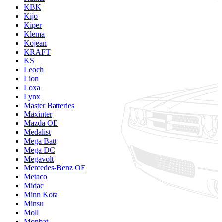
KBK
Kijo
Kiper
Klema
Kojean
KRAFT
KS
Leoch
Lion
Loxa
Lynx
Master Batteries
Maxinter
Mazda OE
Medalist
Mega Batt
Mega DC
Megavolt
Mercedes-Benz OE
Metaco
Midac
Minn Kota
Minsu
Moll
Monbat