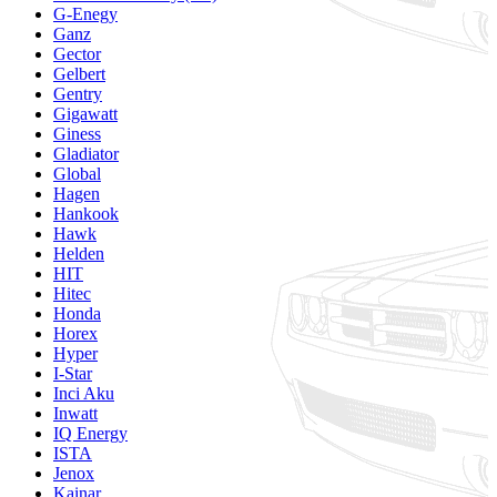
G-Enegy
Ganz
Gector
Gelbert
Gentry
Gigawatt
Giness
Gladiator
Global
Hagen
Hankook
Hawk
Helden
HIT
Hitec
Honda
Horex
Hyper
I-Star
Inci Aku
Inwatt
IQ Energy
ISTA
Jenox
Kainar