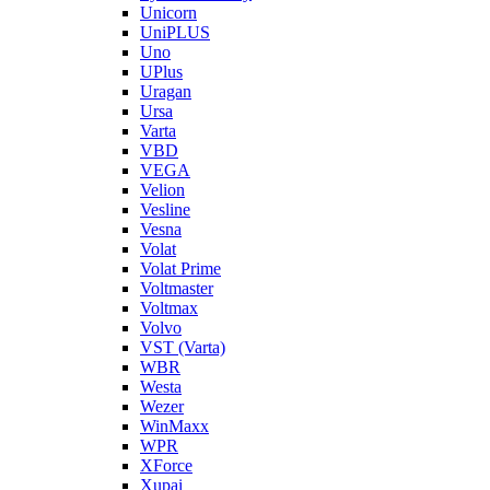
Unicorn
UniPLUS
Uno
UPlus
Uragan
Ursa
Varta
VBD
VEGA
Velion
Vesline
Vesna
Volat
Volat Prime
Voltmaster
Voltmax
Volvo
VST (Varta)
WBR
Westa
Wezer
WinMaxx
WPR
XForce
Xupai