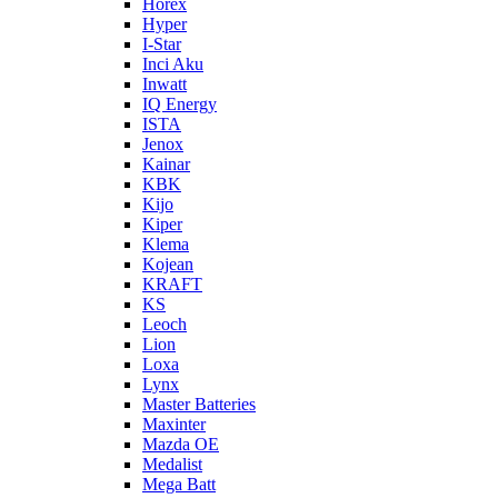
Horex
Hyper
I-Star
Inci Aku
Inwatt
IQ Energy
ISTA
Jenox
Kainar
KBK
Kijo
Kiper
Klema
Kojean
KRAFT
KS
Leoch
Lion
Loxa
Lynx
Master Batteries
Maxinter
Mazda OE
Medalist
Mega Batt