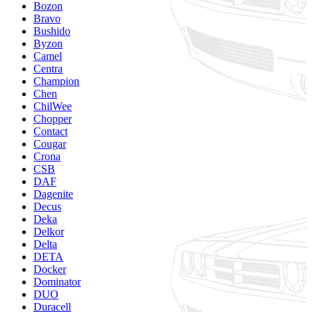
Bozon
Bravo
Bushido
Byzon
Camel
Centra
Champion
Chen
ChilWee
Chopper
Contact
Cougar
Crona
CSB
DAF
Dagenite
Decus
Deka
Delkor
Delta
DETA
Docker
Dominator
DUO
Duracell