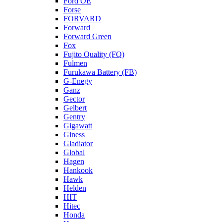
Ford OE
Forse
FORVARD
Forward
Forward Green
Fox
Fujito Quality (FQ)
Fulmen
Furukawa Battery (FB)
G-Enegy
Ganz
Gector
Gelbert
Gentry
Gigawatt
Giness
Gladiator
Global
Hagen
Hankook
Hawk
Helden
HIT
Hitec
Honda