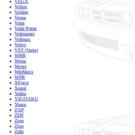
VEGA
Velion
Vesline
Vesna
Volat
Volat Prime
Voltmaster
Voltmax
Volvo
VST (Varta)
WBR
Westa
Wezer
WinMaxx
WPR
XForce
Xupai
Yadea
YIGITAKU
Yuasa
ZAP
ZDF
Zeus
Zion
Zubr