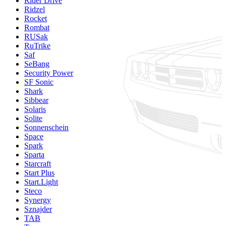
Rider Drive
Ridzel
Rocket
Rombat
RUSak
RuTrike
Saf
SeBang
Security Power
SF Sonic
Shark
Sibbear
Solaris
Solite
Sonnenschein
Space
Spark
Sparta
Starcraft
Start Plus
Start.Light
Steco
Synergy
Sznajder
TAB