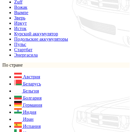
Zuff
Вожак
Вымпе
Зверь
Иркут
Исток
Курский аккумулятор
Подольские аккумуляторы
Пульс
Стартбат
Энергасила
По стране
Австрия
Беларусь
Бельгия
Болгария
Германия
Индия
Иран
Испания