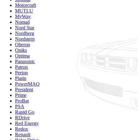
Motorcraft
MUTLU
MyWay
Nomad
Nord Star
Nordberg
Nordstern
Oberon
Oniks
Optima
Panasonic
Patron
Perion
Platin
PowerMAQ
President
Prime
ProBat
PSA
Rapid Go
RDrive
Red Energy
Redox
Renault