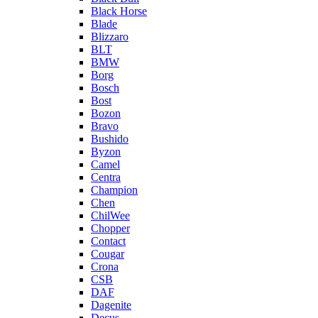
Black Horse
Blade
Blizzaro
BLT
BMW
Borg
Bosch
Bost
Bozon
Bravo
Bushido
Byzon
Camel
Centra
Champion
Chen
ChilWee
Chopper
Contact
Cougar
Crona
CSB
DAF
Dagenite
Decus