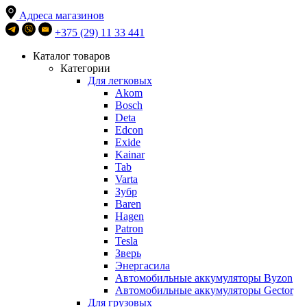
Адреса магазинов
+375 (29) 11 33 441
Каталог товаров
Категории
Для легковых
Akom
Bosch
Deta
Edcon
Exide
Kainar
Tab
Varta
Зубр
Baren
Hagen
Patron
Tesla
Зверь
Энергасила
Автомобильные аккумуляторы Byzon
Автомобильные аккумуляторы Gector
Для грузовых