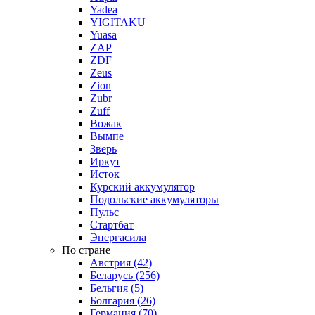
Yadea
YIGITAKU
Yuasa
ZAP
ZDF
Zeus
Zion
Zubr
Zuff
Вожак
Вымпе
Зверь
Иркут
Исток
Курский аккумулятор
Подольские аккумуляторы
Пульс
Стартбат
Энергасила
По стране
Австрия (42)
Беларусь (256)
Бельгия (5)
Болгария (26)
Германия (70)