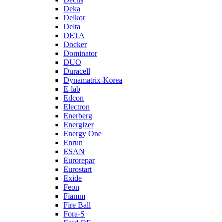
Deka
Delkor
Delta
DETA
Docker
Dominator
DUO
Duracell
Dynamatrix-Korea
E-lab
Edcon
Electron
Enerberg
Energizer
Energy One
Enrun
ESAN
Eurorepar
Eurostart
Exide
Feon
Fiamm
Fire Ball
Fora-S