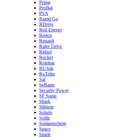
Prime
ProBat
PSA
Rapid Go
RDrive
Red Energy
Redox
Renault
Rider Drive
Ridzel
Rocket
Rombat
RUSak
RuTrike
Saf
SeBang
Security Power
SF Sonic
Shark
Sibbear
Solaris
Solite
Sonnenschein
Space
Spark