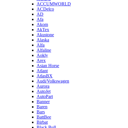
ACCUMWORLD
ACDelco
AD
Afa
Akom
AkTex
Akustone
Alaska
Alfa
Alfaline
Aokly
Arex
Asian Horse
Atlant
AtlasBX
Audi/Volkswagen
Aurora
AutoJet
AutoPart
Banner
Baren
Bars
BattBee
Birbat
Black Bull