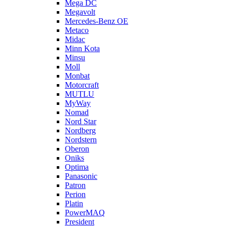
Mega DC
Megavolt
Mercedes-Benz OE
Metaco
Midac
Minn Kota
Minsu
Moll
Monbat
Motorcraft
MUTLU
MyWay
Nomad
Nord Star
Nordberg
Nordstern
Oberon
Oniks
Optima
Panasonic
Patron
Perion
Platin
PowerMAQ
President