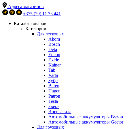
Адреса магазинов
+375 (29) 11 33 441
Каталог товаров
Категории
Для легковых
Akom
Bosch
Deta
Edcon
Exide
Kainar
Tab
Varta
Зубр
Baren
Hagen
Patron
Tesla
Зверь
Энергасила
Автомобильные аккумуляторы Byzon
Автомобильные аккумуляторы Gector
Для грузовых