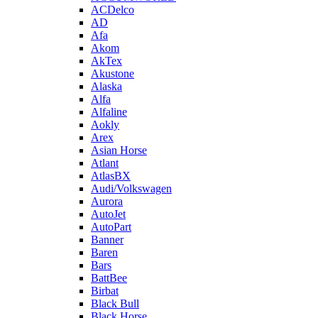
ACDelco
AD
Afa
Akom
AkTex
Akustone
Alaska
Alfa
Alfaline
Aokly
Arex
Asian Horse
Atlant
AtlasBX
Audi/Volkswagen
Aurora
AutoJet
AutoPart
Banner
Baren
Bars
BattBee
Birbat
Black Bull
Black Horse