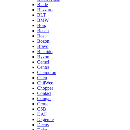
Blade
Blizzaro
BLT
BMW
Borg
Bosch
Bost
Bozon
Bravo
Bushido
Byzon
Camel
Centra
Champion
Chen
ChilWee
Chopper
Contact
Cougar
Crona
CSB
DAF
Dagenite
Decus
Deka