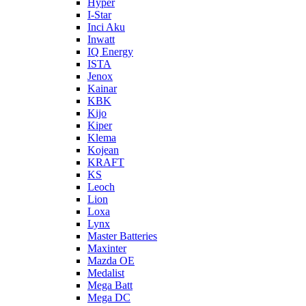
Hyper
I-Star
Inci Aku
Inwatt
IQ Energy
ISTA
Jenox
Kainar
KBK
Kijo
Kiper
Klema
Kojean
KRAFT
KS
Leoch
Lion
Loxa
Lynx
Master Batteries
Maxinter
Mazda OE
Medalist
Mega Batt
Mega DC