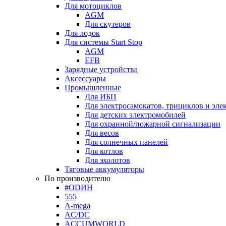
Для мотоциклов
AGM
Для скутеров
Для лодок
Для системы Start Stop
AGM
EFB
Зарядные устройства
Аксессуары
Промышленные
Для ИБП
Для электросамокатов, трициклов и эле
Для детских электромобилей
Для охранной/пожарной сигнализации
Для весов
Для солнечных панелей
Для котлов
Для эхолотов
Тяговые аккумуляторы
По производителю
#ODИН
555
A-mega
AC/DC
ACCUMWORLD