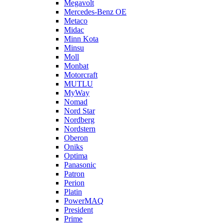
Megavolt
Mercedes-Benz OE
Metaco
Midac
Minn Kota
Minsu
Moll
Monbat
Motorcraft
MUTLU
MyWay
Nomad
Nord Star
Nordberg
Nordstern
Oberon
Oniks
Optima
Panasonic
Patron
Perion
Platin
PowerMAQ
President
Prime