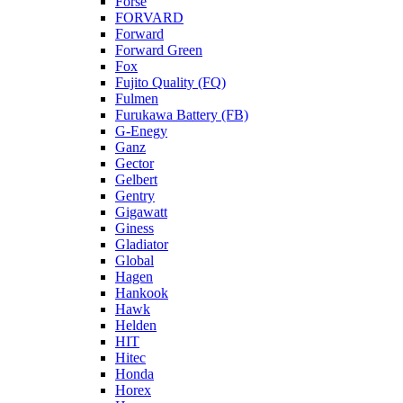
Forse
FORVARD
Forward
Forward Green
Fox
Fujito Quality (FQ)
Fulmen
Furukawa Battery (FB)
G-Enegy
Ganz
Gector
Gelbert
Gentry
Gigawatt
Giness
Gladiator
Global
Hagen
Hankook
Hawk
Helden
HIT
Hitec
Honda
Horex