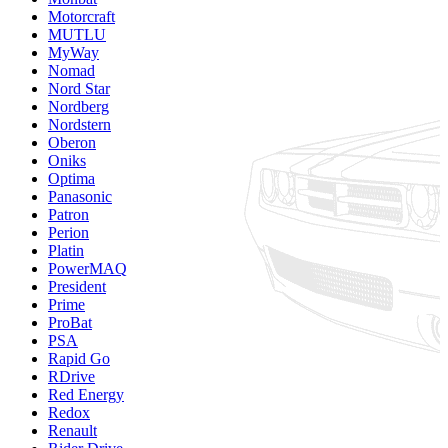
Motorcraft
MUTLU
MyWay
Nomad
Nord Star
Nordberg
Nordstern
Oberon
Oniks
Optima
Panasonic
Patron
Perion
Platin
PowerMAQ
President
Prime
ProBat
PSA
Rapid Go
RDrive
Red Energy
Redox
Renault