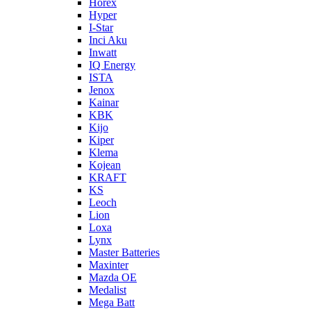
Horex
Hyper
I-Star
Inci Aku
Inwatt
IQ Energy
ISTA
Jenox
Kainar
KBK
Kijo
Kiper
Klema
Kojean
KRAFT
KS
Leoch
Lion
Loxa
Lynx
Master Batteries
Maxinter
Mazda OE
Medalist
Mega Batt