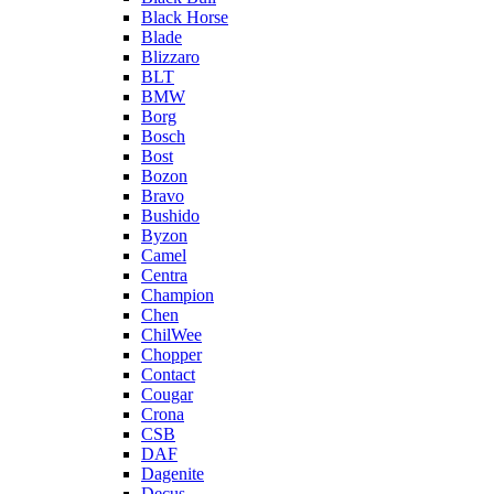
Black Horse
Blade
Blizzaro
BLT
BMW
Borg
Bosch
Bost
Bozon
Bravo
Bushido
Byzon
Camel
Centra
Champion
Chen
ChilWee
Chopper
Contact
Cougar
Crona
CSB
DAF
Dagenite
Decus