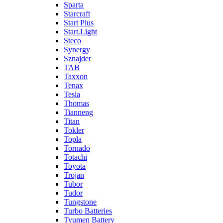
Sparta
Starcraft
Start Plus
Start.Light
Steco
Synergy
Sznajder
TAB
Taxxon
Tenax
Tesla
Thomas
Tianneng
Titan
Tokler
Topla
Tornado
Totachi
Toyota
Trojan
Tubor
Tudor
Tungstone
Turbo Batteries
Tyumen Battery