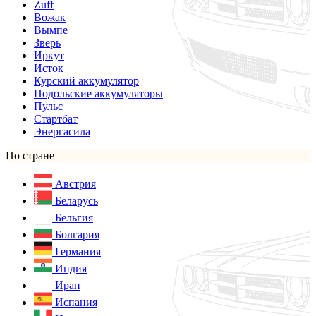
Zuff
Вожак
Вымпе
Зверь
Иркут
Исток
Курский аккумулятор
Подольские аккумуляторы
Пульс
Стартбат
Энергасила
По стране
Австрия
Беларусь
Бельгия
Болгария
Германия
Индия
Иран
Испания