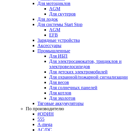
Для мотоциклов
AGM
Для скутеров
Для лодок
Для системы Start Stop
AGM
EFB
Зарядные устройства
Аксессуары
Промышленные
Для ИБП
Для электросамокатов, трициклов и
электровелосипедов
Для детских электромобилей
Для охранной/пожарной сигнализации
Для весов
Для солнечных панелей
Для котлов
Для эхолотов
Тяговые аккумуляторы
По производителю
#ODИН
555
A-mega
AC/DC