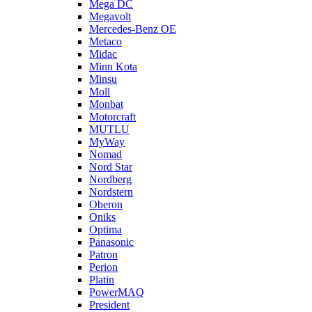
Mega DC
Megavolt
Mercedes-Benz OE
Metaco
Midac
Minn Kota
Minsu
Moll
Monbat
Motorcraft
MUTLU
MyWay
Nomad
Nord Star
Nordberg
Nordstern
Oberon
Oniks
Optima
Panasonic
Patron
Perion
Platin
PowerMAQ
President