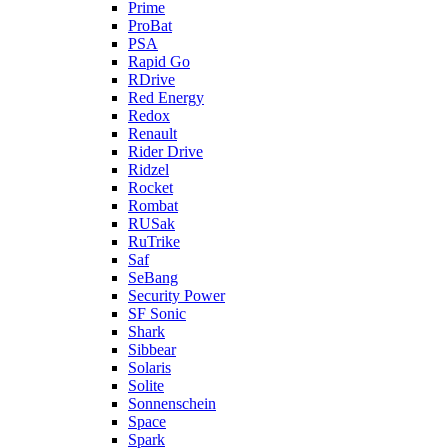
Prime
ProBat
PSA
Rapid Go
RDrive
Red Energy
Redox
Renault
Rider Drive
Ridzel
Rocket
Rombat
RUSak
RuTrike
Saf
SeBang
Security Power
SF Sonic
Shark
Sibbear
Solaris
Solite
Sonnenschein
Space
Spark