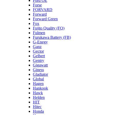
Ford OE
Forse
FORVARD
Forward
Forward Green
Fox
Fujito Quality (FQ)
Fulmen
Furukawa Battery (FB)
G-Enegy
Ganz
Gector
Gelbert
Gentry
Gigawatt
Giness
Gladiator
Global
Hagen
Hankook
Hawk
Helden
HIT
Hitec
Honda