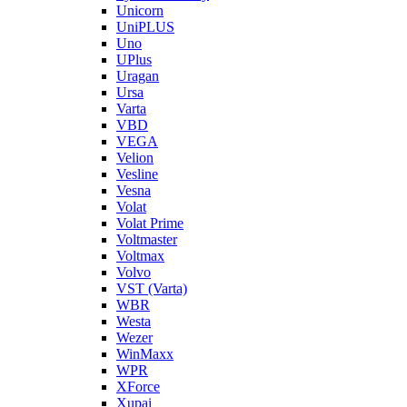
Unicorn
UniPLUS
Uno
UPlus
Uragan
Ursa
Varta
VBD
VEGA
Velion
Vesline
Vesna
Volat
Volat Prime
Voltmaster
Voltmax
Volvo
VST (Varta)
WBR
Westa
Wezer
WinMaxx
WPR
XForce
Xupai