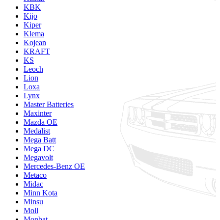
KBK
Kijo
Kiper
Klema
Kojean
KRAFT
KS
Leoch
Lion
Loxa
Lynx
Master Batteries
Maxinter
Mazda OE
Medalist
Mega Batt
Mega DC
Megavolt
Mercedes-Benz OE
Metaco
Midac
Minn Kota
Minsu
Moll
Monbat