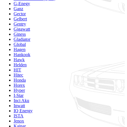
G-Enegy
Ganz
Gector
Gelbert
Gentry
Gigawatt
Giness
Gladiator
Global
Hagen
Hankook
Hawk
Helden
HIT
Hitec
Honda
Horex
Hyper
I-Star
Inci Aku
Inwatt
IQ Energy
ISTA
Jenox
Kainar