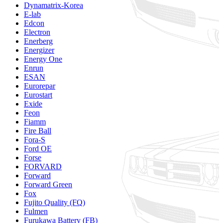
Dynamatrix-Korea
E-lab
Edcon
Electron
Enerberg
Energizer
Energy One
Enrun
ESAN
Eurorepar
Eurostart
Exide
Feon
Fiamm
Fire Ball
Fora-S
Ford OE
Forse
FORVARD
Forward
Forward Green
Fox
Fujito Quality (FQ)
Fulmen
Furukawa Battery (FB)