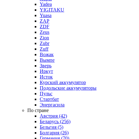
Yadea
YIGITAKU
Yuasa
ZAP
ZDF
Zeus
Zion
Zubr
Zuff
Вожак
Вымпе
Зверь
Иркут
Исток
Курский аккумулятор
Подольские аккумуляторы
Пульс
Стартбат
Энергасила
По стране
Австрия (42)
Беларусь (256)
Бельгия (5)
Болгария (26)
Германия (70)