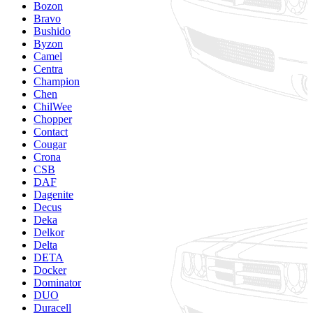
Bozon
Bravo
Bushido
Byzon
Camel
Centra
Champion
Chen
ChilWee
Chopper
Contact
Cougar
Crona
CSB
DAF
Dagenite
Decus
Deka
Delkor
Delta
DETA
Docker
Dominator
DUO
Duracell