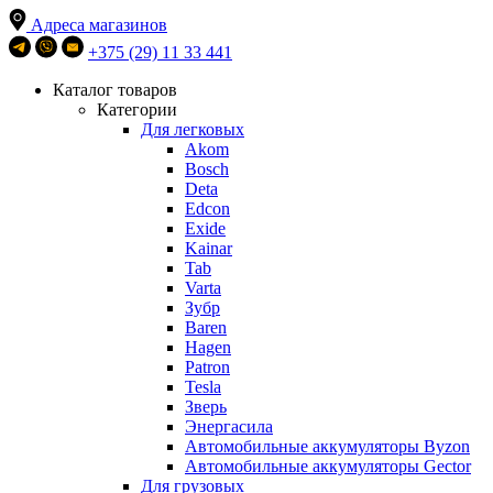
Адреса магазинов
+375 (29) 11 33 441
Каталог товаров
Категории
Для легковых
Akom
Bosch
Deta
Edcon
Exide
Kainar
Tab
Varta
Зубр
Baren
Hagen
Patron
Tesla
Зверь
Энергасила
Автомобильные аккумуляторы Byzon
Автомобильные аккумуляторы Gector
Для грузовых