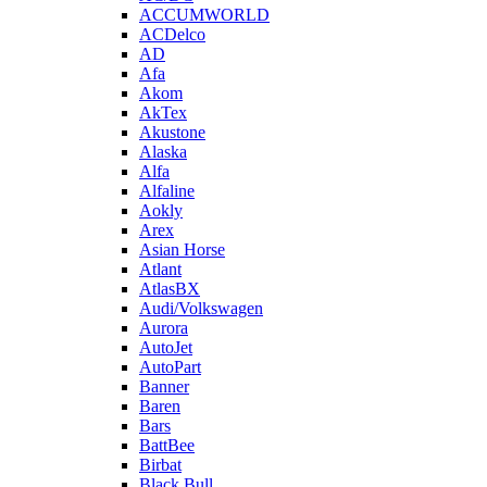
ACCUMWORLD
ACDelco
AD
Afa
Akom
AkTex
Akustone
Alaska
Alfa
Alfaline
Aokly
Arex
Asian Horse
Atlant
AtlasBX
Audi/Volkswagen
Aurora
AutoJet
AutoPart
Banner
Baren
Bars
BattBee
Birbat
Black Bull