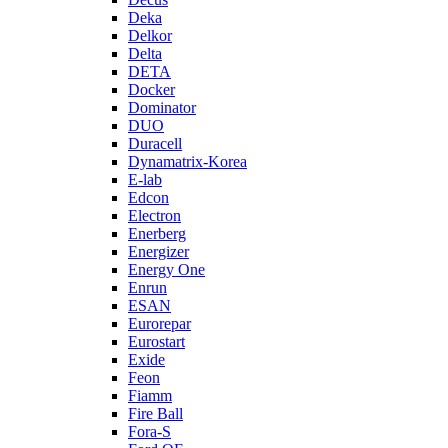
Deka
Delkor
Delta
DETA
Docker
Dominator
DUO
Duracell
Dynamatrix-Korea
E-lab
Edcon
Electron
Enerberg
Energizer
Energy One
Enrun
ESAN
Eurorepar
Eurostart
Exide
Feon
Fiamm
Fire Ball
Fora-S