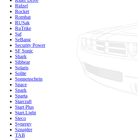
Rider Drive
Ridzel
Rocket
Rombat
RUSak
RuTrike
Saf
SeBang
Security Power
SF Sonic
Shark
Sibbear
Solaris
Solite
Sonnenschein
Space
Spark
Sparta
Starcraft
Start Plus
Start.Light
Steco
Synergy
Sznajder
TAB