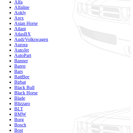
Alfa
Alfaline
Aokly
Arex
Asian Horse
Atlant
AtlasBX
Audi/Volkswagen
Aurora
AutoJet
AutoPart
Banner
Baren
Bars
BattBee
Birbat
Black Bull
Black Horse
Blade
Blizzaro
BLT
BMW
Borg
Bosch
Bost