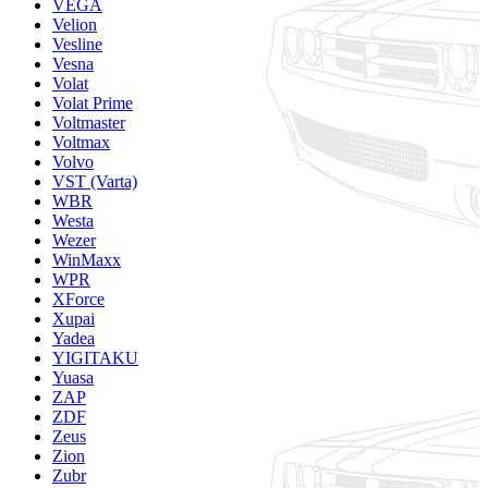
VEGA
Velion
Vesline
Vesna
Volat
Volat Prime
Voltmaster
Voltmax
Volvo
VST (Varta)
WBR
Westa
Wezer
WinMaxx
WPR
XForce
Xupai
Yadea
YIGITAKU
Yuasa
ZAP
ZDF
Zeus
Zion
Zubr