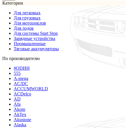
Категории
Для легковых
Для грузовых
Для мотоциклов
Для лодок
Для системы Start Stop
Зарядные устройства
Промышленные
Тяговые аккумуляторы
По производителю
#ODИН
555
A-mega
AC/DC
ACCUMWORLD
ACDelco
AD
Afa
Akom
AkTex
Akustone
Alaska