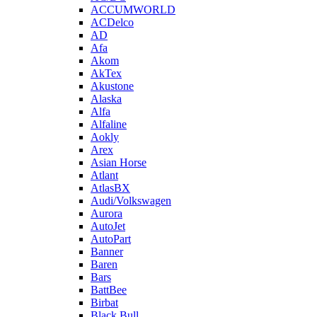
ACCUMWORLD
ACDelco
AD
Afa
Akom
AkTex
Akustone
Alaska
Alfa
Alfaline
Aokly
Arex
Asian Horse
Atlant
AtlasBX
Audi/Volkswagen
Aurora
AutoJet
AutoPart
Banner
Baren
Bars
BattBee
Birbat
Black Bull