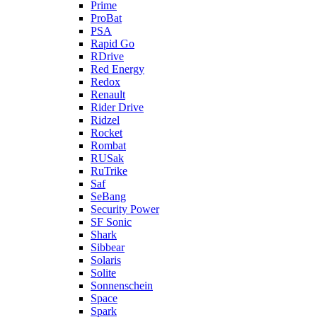
Prime
ProBat
PSA
Rapid Go
RDrive
Red Energy
Redox
Renault
Rider Drive
Ridzel
Rocket
Rombat
RUSak
RuTrike
Saf
SeBang
Security Power
SF Sonic
Shark
Sibbear
Solaris
Solite
Sonnenschein
Space
Spark