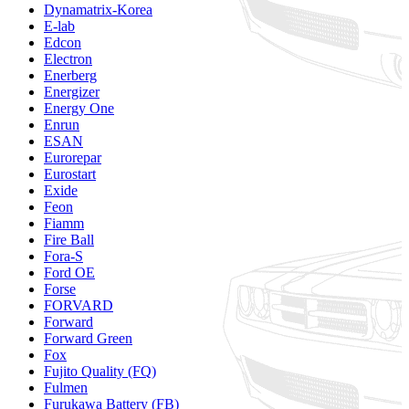
Dynamatrix-Korea
E-lab
Edcon
Electron
Enerberg
Energizer
Energy One
Enrun
ESAN
Eurorepar
Eurostart
Exide
Feon
Fiamm
Fire Ball
Fora-S
Ford OE
Forse
FORVARD
Forward
Forward Green
Fox
Fujito Quality (FQ)
Fulmen
Furukawa Battery (FB)