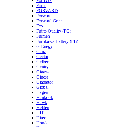
Ford OE
Forse
FORVARD
Forward
Forward Green
Fox
Fujito Quality (FQ)
Fulmen
Furukawa Battery (FB)
G-Enegy
Ganz
Gector
Gelbert
Gentry
Gigawatt
Giness
Gladiator
Global
Hagen
Hankook
Hawk
Helden
HIT
Hitec
Honda