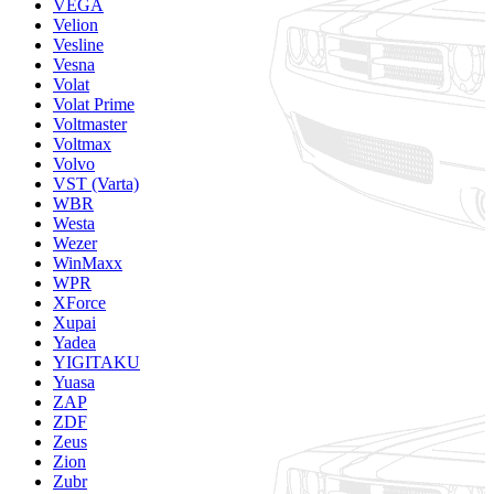
VEGA
Velion
Vesline
Vesna
Volat
Volat Prime
Voltmaster
Voltmax
Volvo
VST (Varta)
WBR
Westa
Wezer
WinMaxx
WPR
XForce
Xupai
Yadea
YIGITAKU
Yuasa
ZAP
ZDF
Zeus
Zion
Zubr