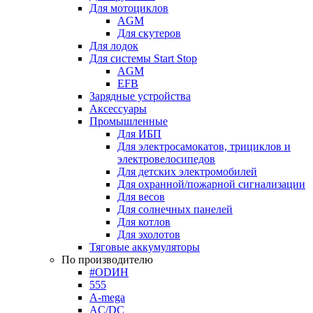
Для мотоциклов
AGM
Для скутеров
Для лодок
Для системы Start Stop
AGM
EFB
Зарядные устройства
Аксессуары
Промышленные
Для ИБП
Для электросамокатов, трициклов и
электровелосипедов
Для детских электромобилей
Для охранной/пожарной сигнализации
Для весов
Для солнечных панелей
Для котлов
Для эхолотов
Тяговые аккумуляторы
По производителю
#ODИН
555
A-mega
AC/DC