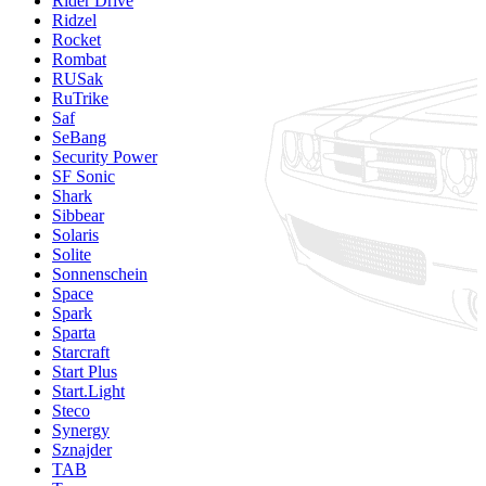
Rider Drive
Ridzel
Rocket
Rombat
RUSak
RuTrike
Saf
SeBang
Security Power
SF Sonic
Shark
Sibbear
Solaris
Solite
Sonnenschein
Space
Spark
Sparta
Starcraft
Start Plus
Start.Light
Steco
Synergy
Sznajder
TAB