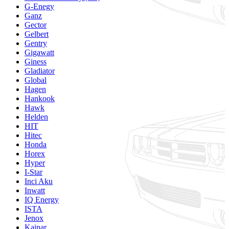
G-Enegy
Ganz
Gector
Gelbert
Gentry
Gigawatt
Giness
Gladiator
Global
Hagen
Hankook
Hawk
Helden
HIT
Hitec
Honda
Horex
Hyper
I-Star
Inci Aku
Inwatt
IQ Energy
ISTA
Jenox
Kainar