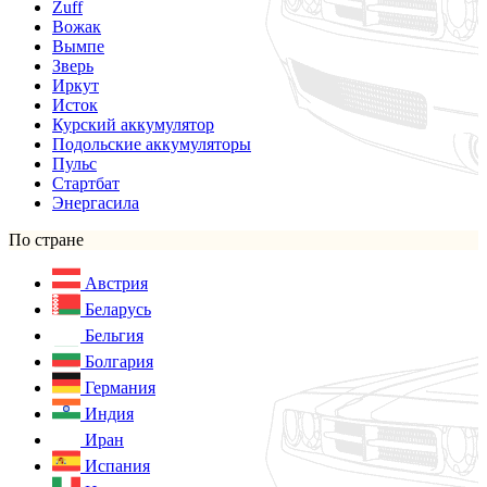
Zuff
Вожак
Вымпе
Зверь
Иркут
Исток
Курский аккумулятор
Подольские аккумуляторы
Пульс
Стартбат
Энергасила
По стране
Австрия
Беларусь
Бельгия
Болгария
Германия
Индия
Иран
Испания