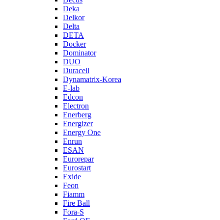
Deka
Delkor
Delta
DETA
Docker
Dominator
DUO
Duracell
Dynamatrix-Korea
E-lab
Edcon
Electron
Enerberg
Energizer
Energy One
Enrun
ESAN
Eurorepar
Eurostart
Exide
Feon
Fiamm
Fire Ball
Fora-S