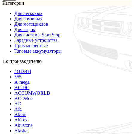
Категории
Для легковых
Для грузовых
Для мотоциклов
Для лодок
Для системы Start Stop
Зарядные устройства
Промышленные
Тяговые аккумуляторы
По производителю
#ODИН
555
A-mega
AC/DC
ACCUMWORLD
ACDelco
AD
Afa
Akom
AkTex
Akustone
Alaska