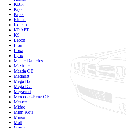
KBK
Kijo
Kiper
Klema
Kojean
KRAFT
KS
Leoch
Lion
Loxa
Lynx
Master Batteries
Maxinter
Mazda OE
Medalist
Mega Batt
Mega DC
Megavolt
Mercedes-Benz OE
Metaco
Midac
Minn Kota
Minsu
Moll
Monbat