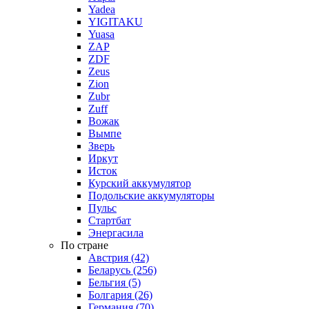
Yadea
YIGITAKU
Yuasa
ZAP
ZDF
Zeus
Zion
Zubr
Zuff
Вожак
Вымпе
Зверь
Иркут
Исток
Курский аккумулятор
Подольские аккумуляторы
Пульс
Стартбат
Энергасила
По стране
Австрия (42)
Беларусь (256)
Бельгия (5)
Болгария (26)
Германия (70)