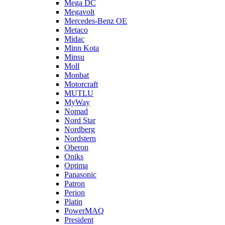
Mega DC
Megavolt
Mercedes-Benz OE
Metaco
Midac
Minn Kota
Minsu
Moll
Monbat
Motorcraft
MUTLU
MyWay
Nomad
Nord Star
Nordberg
Nordstern
Oberon
Oniks
Optima
Panasonic
Patron
Perion
Platin
PowerMAQ
President