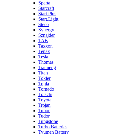
Sparta
Starcraft
Start Plus
Start.Light
Steco
Synergy
Sznajder
TAB
Taxxon
Tenax
Tesla
Thomas
Tianneng
Titan
Tokler
Topla
Tornado
Totachi
Toyota
Trojan
Tubor
Tudor
Tungstone
Turbo Batteries
Tyumen Battery