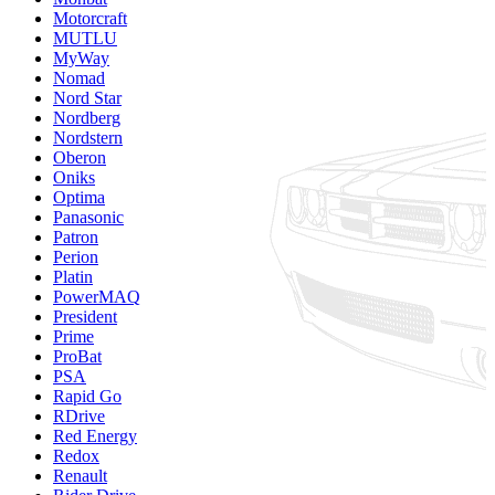
Motorcraft
MUTLU
MyWay
Nomad
Nord Star
Nordberg
Nordstern
Oberon
Oniks
Optima
Panasonic
Patron
Perion
Platin
PowerMAQ
President
Prime
ProBat
PSA
Rapid Go
RDrive
Red Energy
Redox
Renault