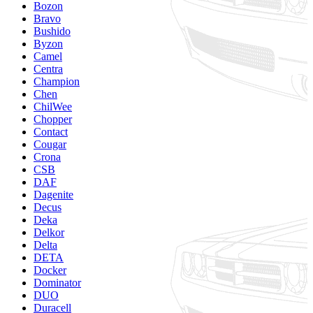
Bozon
Bravo
Bushido
Byzon
Camel
Centra
Champion
Chen
ChilWee
Chopper
Contact
Cougar
Crona
CSB
DAF
Dagenite
Decus
Deka
Delkor
Delta
DETA
Docker
Dominator
DUO
Duracell