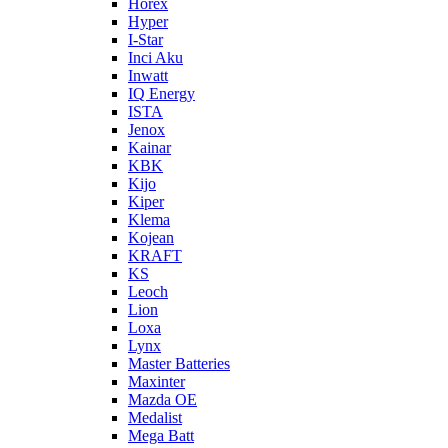
Horex
Hyper
I-Star
Inci Aku
Inwatt
IQ Energy
ISTA
Jenox
Kainar
KBK
Kijo
Kiper
Klema
Kojean
KRAFT
KS
Leoch
Lion
Loxa
Lynx
Master Batteries
Maxinter
Mazda OE
Medalist
Mega Batt