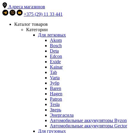
Адреса магазинов
+375 (29) 11 33 441
Каталог товаров
Категории
Для легковых
Akom
Bosch
Deta
Edcon
Exide
Kainar
Tab
Varta
Зубр
Baren
Hagen
Patron
Tesla
Зверь
Энергасила
Автомобильные аккумуляторы Byzon
Автомобильные аккумуляторы Gector
Для грузовых