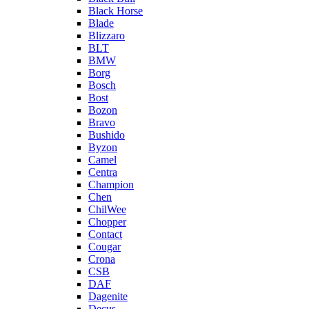
Black Horse
Blade
Blizzaro
BLT
BMW
Borg
Bosch
Bost
Bozon
Bravo
Bushido
Byzon
Camel
Centra
Champion
Chen
ChilWee
Chopper
Contact
Cougar
Crona
CSB
DAF
Dagenite
Decus