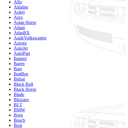
Alfa
Alfaline
Aokly
Arex
Asian Horse
Atlant
AtlasBX
Audi/Volkswagen
Aurora
AutoJet
AutoPart
Banner
Baren
Bars
BattBee
Birbat
Black Bull
Black Horse
Blade
Blizzaro
BLT
BMW
Borg
Bosch
Bost