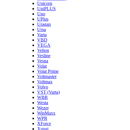
Unicorn
UniPLUS
Uno
UPlus
Uragan
Ursa
Varta
VBD
VEGA
Velion
Vesline
Vesna
Volat
Volat Prime
Voltmaster
Voltmax
Volvo
VST (Varta)
WBR
Westa
Wezer
WinMaxx
WPR
XForce
Xupai