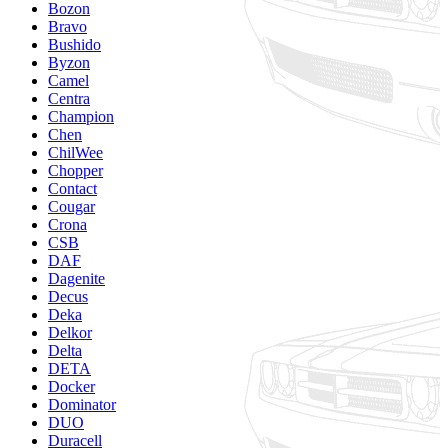
Bozon
Bravo
Bushido
Byzon
Camel
Centra
Champion
Chen
ChilWee
Chopper
Contact
Cougar
Crona
CSB
DAF
Dagenite
Decus
Deka
Delkor
Delta
DETA
Docker
Dominator
DUO
Duracell