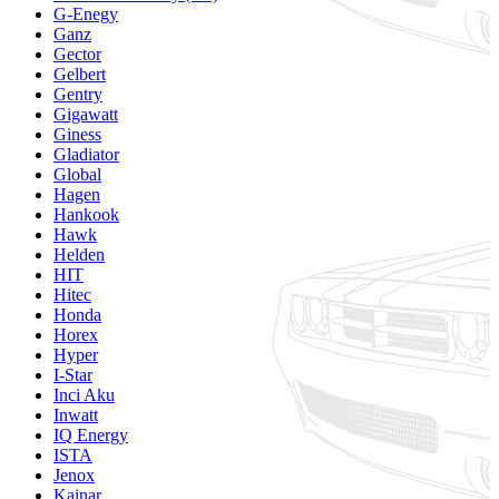
G-Enegy
Ganz
Gector
Gelbert
Gentry
Gigawatt
Giness
Gladiator
Global
Hagen
Hankook
Hawk
Helden
HIT
Hitec
Honda
Horex
Hyper
I-Star
Inci Aku
Inwatt
IQ Energy
ISTA
Jenox
Kainar