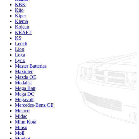
KBK
Kijo
Kiper
Klema
Kojean
KRAFT
KS
Leoch
Lion
Loxa
Lynx
Master Batteries
Maxinter
Mazda OE
Medalist
Mega Batt
Mega DC
Megavolt
Mercedes-Benz OE
Metaco
Midac
Minn Kota
Minsu
Moll
Monbat