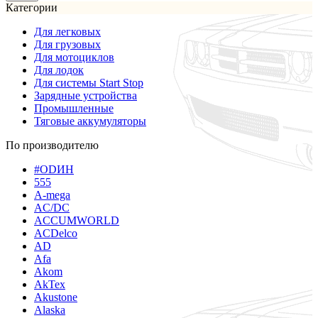
Категории
Для легковых
Для грузовых
Для мотоциклов
Для лодок
Для системы Start Stop
Зарядные устройства
Промышленные
Тяговые аккумуляторы
По производителю
#ODИН
555
A-mega
AC/DC
ACCUMWORLD
ACDelco
AD
Afa
Akom
AkTex
Akustone
Alaska