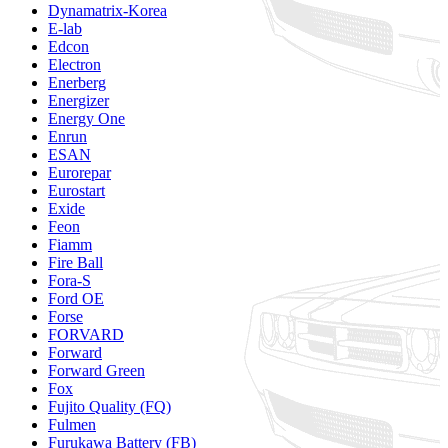
Dynamatrix-Korea
E-lab
Edcon
Electron
Enerberg
Energizer
Energy One
Enrun
ESAN
Eurorepar
Eurostart
Exide
Feon
Fiamm
Fire Ball
Fora-S
Ford OE
Forse
FORVARD
Forward
Forward Green
Fox
Fujito Quality (FQ)
Fulmen
Furukawa Battery (FB)