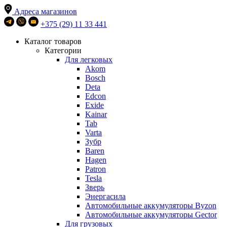
Адреса магазинов
+375 (29) 11 33 441
Каталог товаров
Категории
Для легковых
Akom
Bosch
Deta
Edcon
Exide
Kainar
Tab
Varta
Зубр
Baren
Hagen
Patron
Tesla
Зверь
Энергасила
Автомобильные аккумуляторы Byzon
Автомобильные аккумуляторы Gector
Для грузовых