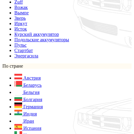
Zuff
Вожак
Вымпе
Зверь
Иркут
Исток
Курский аккумулятор
Подольские аккумуляторы
Пульс
Стартбат
Энергасила
По стране
Австрия
Беларусь
Бельгия
Болгария
Германия
Индия
Иран
Испания