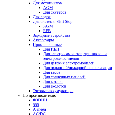
Для мотоциклов
AGM
Для скутеров
Для лодок
Для системы Start Stop
AGM
EFB
Зарядные устройства
Аксессуары
Промышленные
Для ИБП
Для электросамокатов, трициклов и
электровелосипедов
Для детских электромобилей
Для охранной/пожарной сигнализации
Для весов
Для солнечных панелей
Для котлов
Для эхолотов
Тяговые аккумуляторы
По производителю
#ODИН
555
A-mega
AC/DC