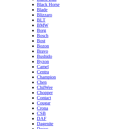
Black Horse
Blade
Blizzaro
BLT
BMW
Borg
Bosch
Bost
Bozon
Bravo
Bushido
Byzon
Camel
Centra
Champion
Chen
ChilWee
Chopper
Contact
Cougar
Crona
CSB
DAF
Dagenite
Decus