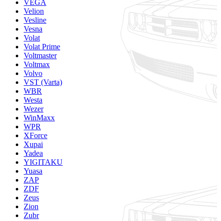
VEGA
Velion
Vesline
Vesna
Volat
Volat Prime
Voltmaster
Voltmax
Volvo
VST (Varta)
WBR
Westa
Wezer
WinMaxx
WPR
XForce
Xupai
Yadea
YIGITAKU
Yuasa
ZAP
ZDF
Zeus
Zion
Zubr