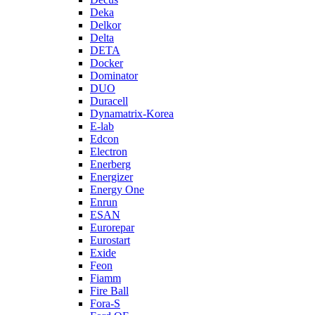
Deka
Delkor
Delta
DETA
Docker
Dominator
DUO
Duracell
Dynamatrix-Korea
E-lab
Edcon
Electron
Enerberg
Energizer
Energy One
Enrun
ESAN
Eurorepar
Eurostart
Exide
Feon
Fiamm
Fire Ball
Fora-S