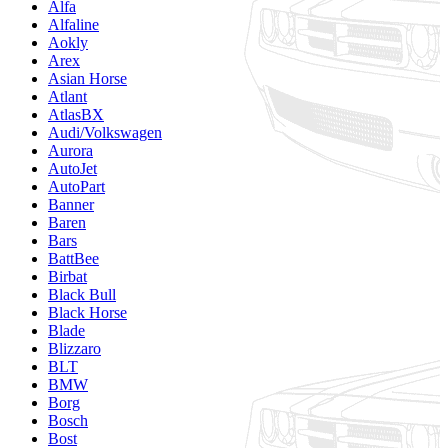
Alfa
Alfaline
Aokly
Arex
Asian Horse
Atlant
AtlasBX
Audi/Volkswagen
Aurora
AutoJet
AutoPart
Banner
Baren
Bars
BattBee
Birbat
Black Bull
Black Horse
Blade
Blizzaro
BLT
BMW
Borg
Bosch
Bost