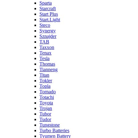
Sparta
Starcraft
Start Plus
Start.Light
Steco
Synergy
Sznajder
TAB
Taxxon
Tenax
Tesla
Thomas
Tianneng
Titan
Tokler
Topla
Tornado
Totachi
Toyota
Trojan
Tubor
Tudor
Tungstone
Turbo Batteries
Tyumen Battery