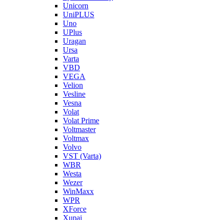
Unicorn
UniPLUS
Uno
UPlus
Uragan
Ursa
Varta
VBD
VEGA
Velion
Vesline
Vesna
Volat
Volat Prime
Voltmaster
Voltmax
Volvo
VST (Varta)
WBR
Westa
Wezer
WinMaxx
WPR
XForce
Xupai