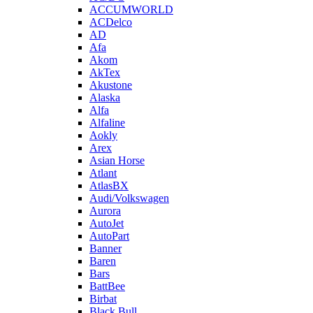
ACCUMWORLD
ACDelco
AD
Afa
Akom
AkTex
Akustone
Alaska
Alfa
Alfaline
Aokly
Arex
Asian Horse
Atlant
AtlasBX
Audi/Volkswagen
Aurora
AutoJet
AutoPart
Banner
Baren
Bars
BattBee
Birbat
Black Bull