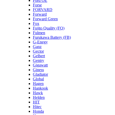
Ford OE
Forse
FORVARD
Forward
Forward Green
Fox
Fujito Quality (FQ)
Fulmen
Furukawa Battery (FB)
G-Enegy
Ganz
Gector
Gelbert
Gentry
Gigawatt
Giness
Gladiator
Global
Hagen
Hankook
Hawk
Helden
HIT
Hitec
Honda