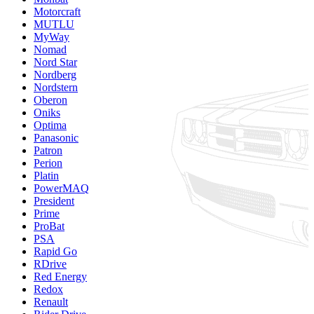
Motorcraft
MUTLU
MyWay
Nomad
Nord Star
Nordberg
Nordstern
Oberon
Oniks
Optima
Panasonic
Patron
Perion
Platin
PowerMAQ
President
Prime
ProBat
PSA
Rapid Go
RDrive
Red Energy
Redox
Renault