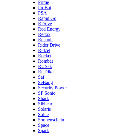
Prime
ProBat
PSA
Rapid Go
RDrive
Red Energy
Redox
Renault
Rider Drive
Ridzel
Rocket
Rombat
RUSak
RuTrike
Saf
SeBang
Security Power
SF Sonic
Shark
Sibbear
Solaris
Solite
Sonnenschein
Space
Spark