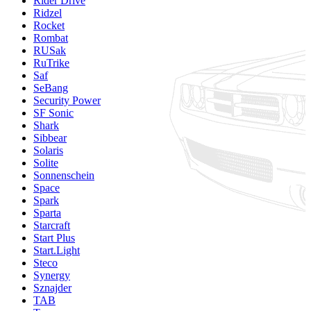
Rider Drive
Ridzel
Rocket
Rombat
RUSak
RuTrike
Saf
SeBang
Security Power
SF Sonic
Shark
Sibbear
Solaris
Solite
Sonnenschein
Space
Spark
Sparta
Starcraft
Start Plus
Start.Light
Steco
Synergy
Sznajder
TAB