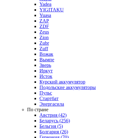
Yadea
YIGITAKU
Yuasa
ZAP
ZDF
Zeus
Zion
Zubr
Zuff
Вожак
Вымпе
Зверь
Иркут
Исток
Курский аккумулятор
Подольские аккумуляторы
Пульс
Стартбат
Энергасила
По стране
Австрия (42)
Беларусь (256)
Бельгия (5)
Болгария (26)
Германия (70)