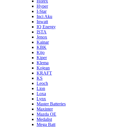
Horex
Hyper
I-Star
Inci Aku
Inwatt
IQ Energy
ISTA
Jenox
Kainar
KBK
Kijo
Kiper
Klema
Kojean
KRAFT
KS
Leoch
Lion
Loxa
Lynx
Master Batteries
Maxinter
Mazda OE
Medalist
Mega Batt