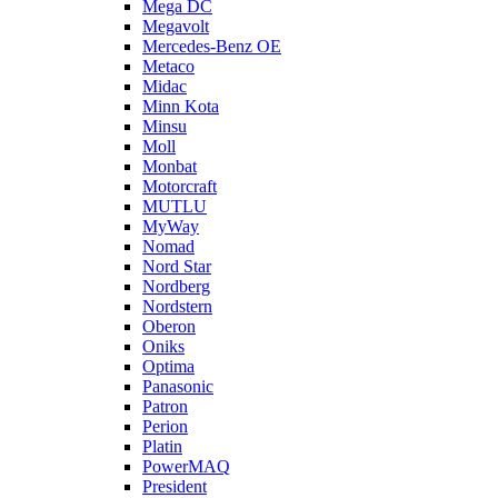
Mega DC
Megavolt
Mercedes-Benz OE
Metaco
Midac
Minn Kota
Minsu
Moll
Monbat
Motorcraft
MUTLU
MyWay
Nomad
Nord Star
Nordberg
Nordstern
Oberon
Oniks
Optima
Panasonic
Patron
Perion
Platin
PowerMAQ
President