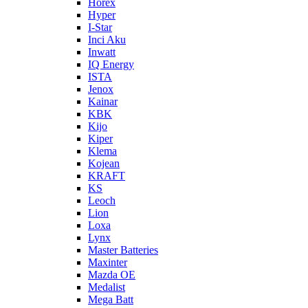
Horex
Hyper
I-Star
Inci Aku
Inwatt
IQ Energy
ISTA
Jenox
Kainar
KBK
Kijo
Kiper
Klema
Kojean
KRAFT
KS
Leoch
Lion
Loxa
Lynx
Master Batteries
Maxinter
Mazda OE
Medalist
Mega Batt