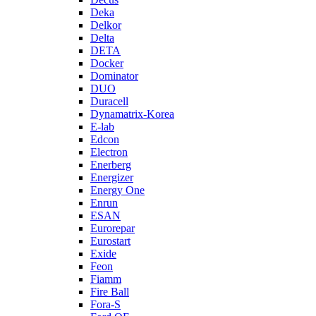
Deka
Delkor
Delta
DETA
Docker
Dominator
DUO
Duracell
Dynamatrix-Korea
E-lab
Edcon
Electron
Enerberg
Energizer
Energy One
Enrun
ESAN
Eurorepar
Eurostart
Exide
Feon
Fiamm
Fire Ball
Fora-S