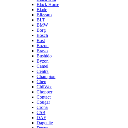
Black Horse
Blade
Blizzaro
BLT
BMW
Borg
Bosch
Bost
Bozon
Bravo
Bushido
Byzon
Camel
Centra
Champion
Chen
ChilWee
Chopper
Contact
Cougar
Crona
CSB
DAF
Dagenite
Decus