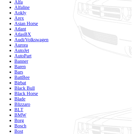
Alfa
Alfaline
Aokly
Arex
Asian Horse
Atlant
AtlasBX
Audi/Volkswagen
Aurora
AutoJet
AutoPart
Banner
Baren
Bars
BattBee
Birbat
Black Bull
Black Horse
Blade
Blizzaro
BLT
BMW
Borg
Bosch
Bost