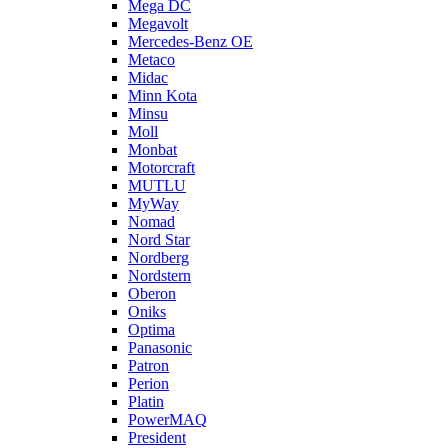
Mega DC
Megavolt
Mercedes-Benz OE
Metaco
Midac
Minn Kota
Minsu
Moll
Monbat
Motorcraft
MUTLU
MyWay
Nomad
Nord Star
Nordberg
Nordstern
Oberon
Oniks
Optima
Panasonic
Patron
Perion
Platin
PowerMAQ
President