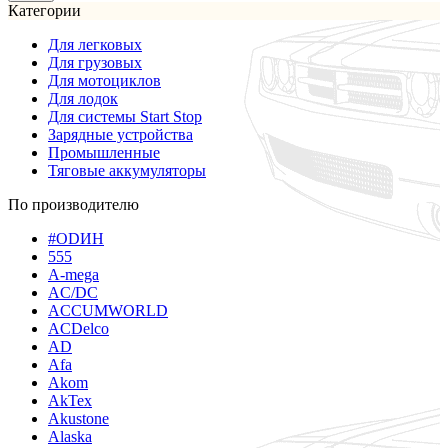
Категории
Для легковых
Для грузовых
Для мотоциклов
Для лодок
Для системы Start Stop
Зарядные устройства
Промышленные
Тяговые аккумуляторы
По производителю
#ODИН
555
A-mega
AC/DC
ACCUMWORLD
ACDelco
AD
Afa
Akom
AkTex
Akustone
Alaska