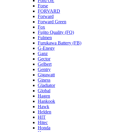
Ford OE
Forse
FORVARD
Forward
Forward Green
Fox
Fujito Quality (FQ)
Fulmen
Furukawa Battery (FB)
G-Enegy
Ganz
Gector
Gelbert
Gentry
Gigawatt
Giness
Gladiator
Global
Hagen
Hankook
Hawk
Helden
HIT
Hitec
Honda