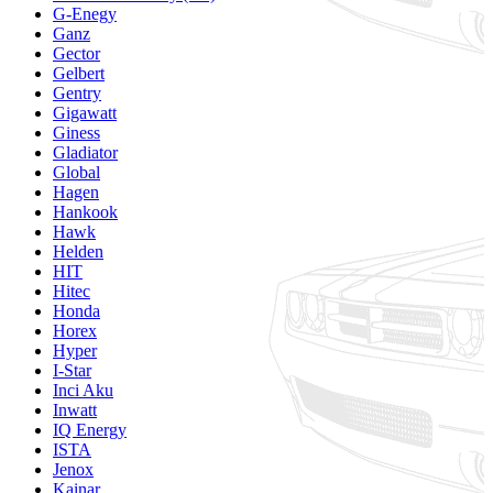
G-Enegy
Ganz
Gector
Gelbert
Gentry
Gigawatt
Giness
Gladiator
Global
Hagen
Hankook
Hawk
Helden
HIT
Hitec
Honda
Horex
Hyper
I-Star
Inci Aku
Inwatt
IQ Energy
ISTA
Jenox
Kainar