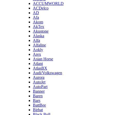
ACCUMWORLD
ACDelco
AD
Afa
Akom
AkTex
Akustone
Alaska
Alfa
Alfaline
Aokly
Arex
Asian Horse
Atlant
AtlasBX
Audi/Volkswagen
Aurora
AutoJet
AutoPart
Banner
Baren
Bars
BattBee
Birbat
Black Bull