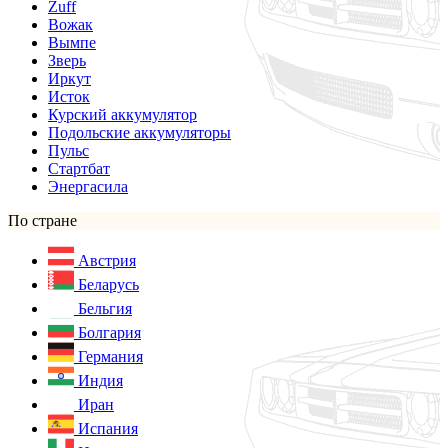
Zuff
Вожак
Вымпе
Зверь
Иркут
Исток
Курский аккумулятор
Подольские аккумуляторы
Пульс
Стартбат
Энергасила
По стране
Австрия
Беларусь
Бельгия
Болгария
Германия
Индия
Иран
Испания