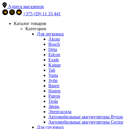
Адреса магазинов
+375 (29) 11 33 441
Каталог товаров
Категории
Для легковых
Akom
Bosch
Deta
Edcon
Exide
Kainar
Tab
Varta
Зубр
Baren
Hagen
Patron
Tesla
Зверь
Энергасила
Автомобильные аккумуляторы Byzon
Автомобильные аккумуляторы Gector
Для грузовых