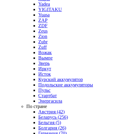
Yadea
YIGITAKU
Yuasa
ZAP
ZDF
Zeus
Zion
Zubr
Zuff
Вожак
Вымпе
Зверь
Иркут
Исток
Курский аккумулятор
Подольские аккумуляторы
Пульс
Стартбат
Энергасила
По стране
Австрия (42)
Беларусь (256)
Бельгия (5)
Болгария (26)
Германия (70)