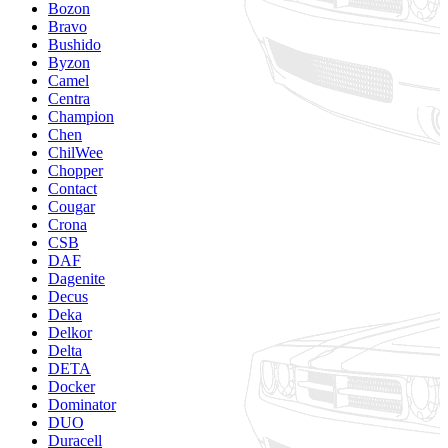
Bozon
Bravo
Bushido
Byzon
Camel
Centra
Champion
Chen
ChilWee
Chopper
Contact
Cougar
Crona
CSB
DAF
Dagenite
Decus
Deka
Delkor
Delta
DETA
Docker
Dominator
DUO
Duracell