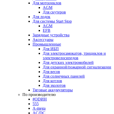
Для мотоциклов
AGM
Для скутеров
Для лодок
Для системы Start Stop
AGM
EFB
Зарядные устройства
Аксессуары
Промышленные
Для ИБП
Для электросамокатов, трициклов и
электровелосипедов
Для детских электромобилей
Для охранной/пожарной сигнализации
Для весов
Для солнечных панелей
Для котлов
Для эхолотов
Тяговые аккумуляторы
По производителю
#ODИН
555
A-mega
AC/DC