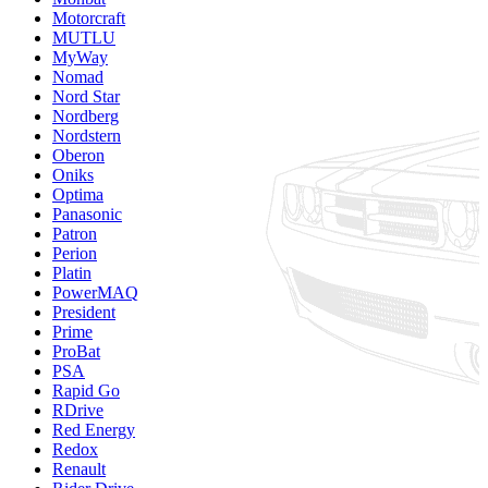
Motorcraft
MUTLU
MyWay
Nomad
Nord Star
Nordberg
Nordstern
Oberon
Oniks
Optima
Panasonic
Patron
Perion
Platin
PowerMAQ
President
Prime
ProBat
PSA
Rapid Go
RDrive
Red Energy
Redox
Renault