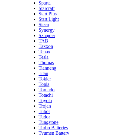
Sparta
Starcraft
Start Plus
Start.Light
Steco
Synergy
Sznajder
TAB
Taxxon
Tenax
Tesla
Thomas
Tianneng
Titan
Tokler
Topla
Tornado
Totachi
Toyota
Trojan
Tubor
Tudor
Tungstone
Turbo Batteries
Tyumen Battery