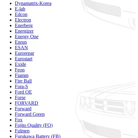
Dynamatrix-Korea
E-lab
Edcon
Electron
Enerberg
Energizer
Energy One
Enrun
ESAN
Eurorepar
Eurostart
Exide
Feon
Fiamm
Fire Ball
Fora-S
Ford OE
Forse
FORVARD
Forward
Forward Green
Fox
Fujito Quality (FQ)
Fulmen
Furukawa Battery (FB)