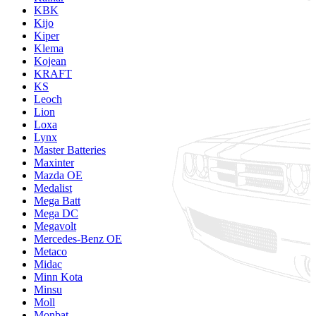
KBK
Kijo
Kiper
Klema
Kojean
KRAFT
KS
Leoch
Lion
Loxa
Lynx
Master Batteries
Maxinter
Mazda OE
Medalist
Mega Batt
Mega DC
Megavolt
Mercedes-Benz OE
Metaco
Midac
Minn Kota
Minsu
Moll
Monbat