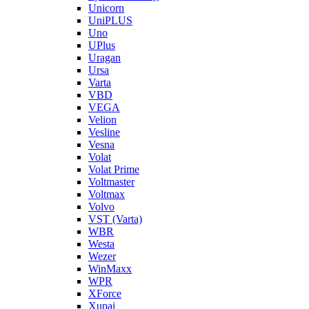
Unicorn
UniPLUS
Uno
UPlus
Uragan
Ursa
Varta
VBD
VEGA
Velion
Vesline
Vesna
Volat
Volat Prime
Voltmaster
Voltmax
Volvo
VST (Varta)
WBR
Westa
Wezer
WinMaxx
WPR
XForce
Xupai