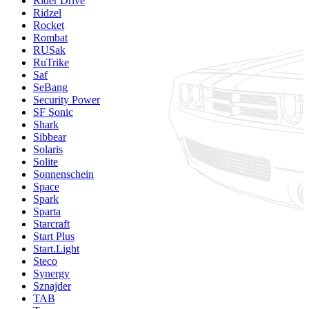
Rider Drive
Ridzel
Rocket
Rombat
RUSak
RuTrike
Saf
SeBang
Security Power
SF Sonic
Shark
Sibbear
Solaris
Solite
Sonnenschein
Space
Spark
Sparta
Starcraft
Start Plus
Start.Light
Steco
Synergy
Sznajder
TAB