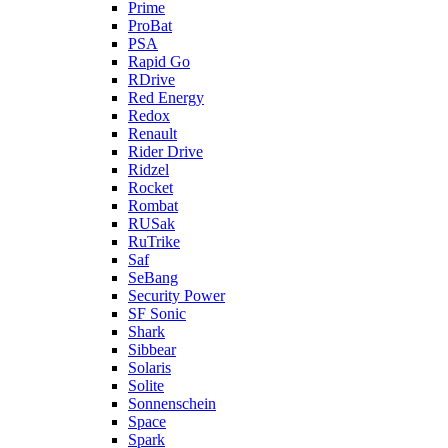
Prime
ProBat
PSA
Rapid Go
RDrive
Red Energy
Redox
Renault
Rider Drive
Ridzel
Rocket
Rombat
RUSak
RuTrike
Saf
SeBang
Security Power
SF Sonic
Shark
Sibbear
Solaris
Solite
Sonnenschein
Space
Spark