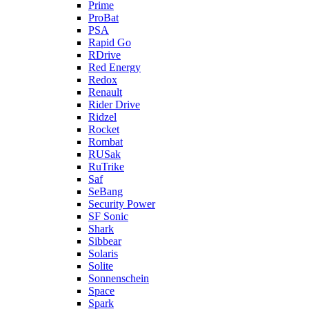
Prime
ProBat
PSA
Rapid Go
RDrive
Red Energy
Redox
Renault
Rider Drive
Ridzel
Rocket
Rombat
RUSak
RuTrike
Saf
SeBang
Security Power
SF Sonic
Shark
Sibbear
Solaris
Solite
Sonnenschein
Space
Spark