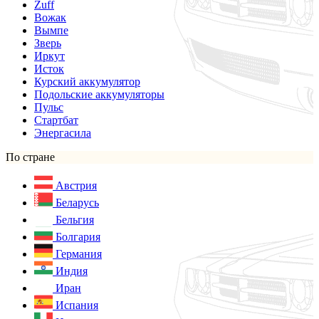
Zuff
Вожак
Вымпе
Зверь
Иркут
Исток
Курский аккумулятор
Подольские аккумуляторы
Пульс
Стартбат
Энергасила
По стране
Австрия
Беларусь
Бельгия
Болгария
Германия
Индия
Иран
Испания