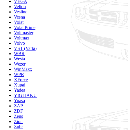
VEGA
Velion
Vesline
Vesna
Volat
Volat Prime
Voltmaster
Voltmax
Volvo
VST (Varta)
WBR
Westa
Wezer
WinMaxx
WPR
XForce
Xupai
Yadea
YIGITAKU
Yuasa
ZAP
ZDF
Zeus
Zion
Zubr