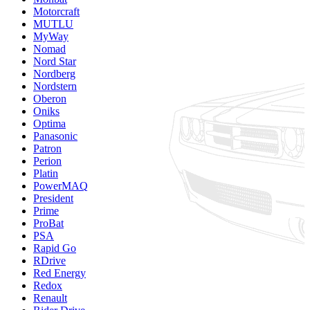
Motorcraft
MUTLU
MyWay
Nomad
Nord Star
Nordberg
Nordstern
Oberon
Oniks
Optima
Panasonic
Patron
Perion
Platin
PowerMAQ
President
Prime
ProBat
PSA
Rapid Go
RDrive
Red Energy
Redox
Renault