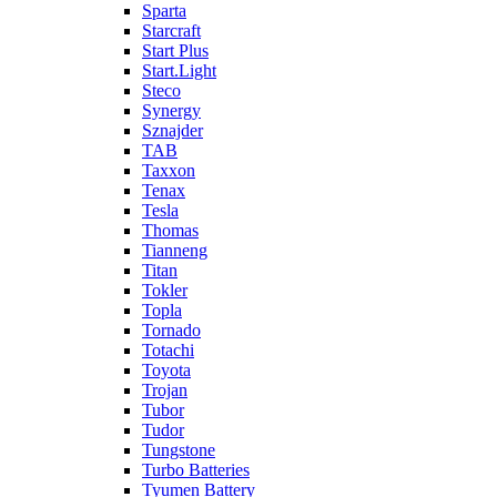
Sparta
Starcraft
Start Plus
Start.Light
Steco
Synergy
Sznajder
TAB
Taxxon
Tenax
Tesla
Thomas
Tianneng
Titan
Tokler
Topla
Tornado
Totachi
Toyota
Trojan
Tubor
Tudor
Tungstone
Turbo Batteries
Tyumen Battery