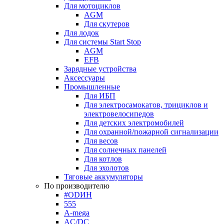
Для мотоциклов
AGM
Для скутеров
Для лодок
Для системы Start Stop
AGM
EFB
Зарядные устройства
Аксессуары
Промышленные
Для ИБП
Для электросамокатов, трициклов и
электровелосипедов
Для детских электромобилей
Для охранной/пожарной сигнализации
Для весов
Для солнечных панелей
Для котлов
Для эхолотов
Тяговые аккумуляторы
По производителю
#ODИН
555
A-mega
AC/DC