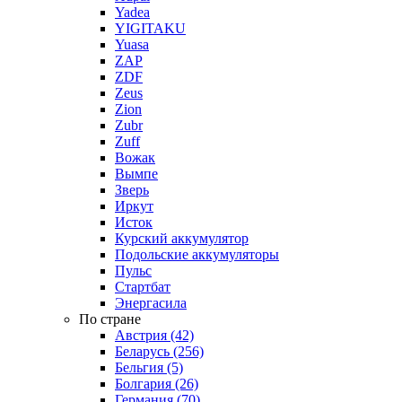
Yadea
YIGITAKU
Yuasa
ZAP
ZDF
Zeus
Zion
Zubr
Zuff
Вожак
Вымпе
Зверь
Иркут
Исток
Курский аккумулятор
Подольские аккумуляторы
Пульс
Стартбат
Энергасила
По стране
Австрия (42)
Беларусь (256)
Бельгия (5)
Болгария (26)
Германия (70)