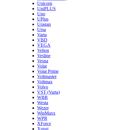
Unicorn
UniPLUS
Uno
UPlus
Uragan
Ursa
Varta
VBD
VEGA
Velion
Vesline
Vesna
Volat
Volat Prime
Voltmaster
Voltmax
Volvo
VST (Varta)
WBR
Westa
Wezer
WinMaxx
WPR
XForce
Xupai