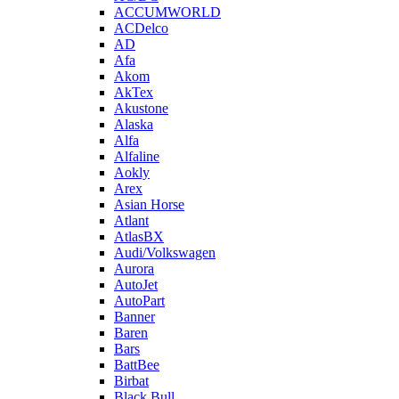
ACCUMWORLD
ACDelco
AD
Afa
Akom
AkTex
Akustone
Alaska
Alfa
Alfaline
Aokly
Arex
Asian Horse
Atlant
AtlasBX
Audi/Volkswagen
Aurora
AutoJet
AutoPart
Banner
Baren
Bars
BattBee
Birbat
Black Bull