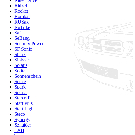
Rider Drive
Ridzel
Rocket
Rombat
RUSak
RuTrike
Saf
SeBang
Security Power
SF Sonic
Shark
Sibbear
Solaris
Solite
Sonnenschein
Space
Spark
Sparta
Starcraft
Start Plus
Start.Light
Steco
Synergy
Sznajder
TAB