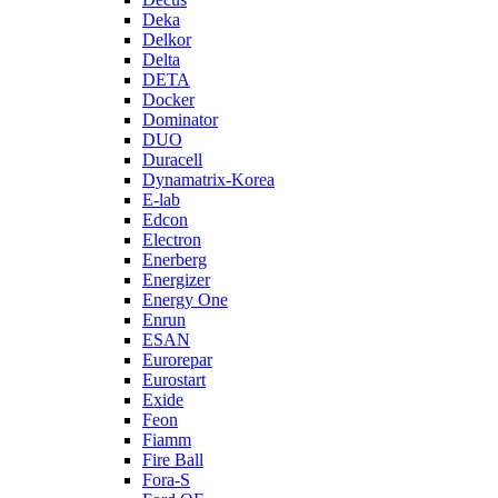
Deka
Delkor
Delta
DETA
Docker
Dominator
DUO
Duracell
Dynamatrix-Korea
E-lab
Edcon
Electron
Enerberg
Energizer
Energy One
Enrun
ESAN
Eurorepar
Eurostart
Exide
Feon
Fiamm
Fire Ball
Fora-S