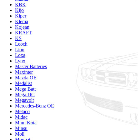
KBK
Kijo
Kiper
Klema
Kojean
KRAFT
KS
Leoch
Lion
Loxa
Lynx
Master Batteries
Maxinter
Mazda OE
Medalist
Mega Batt
Mega DC
Megavolt
Mercedes-Benz OE
Metaco
Midac
Minn Kota
Minsu
Moll
Monbat