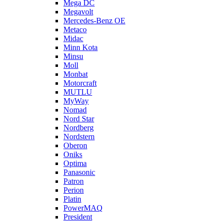
Mega DC
Megavolt
Mercedes-Benz OE
Metaco
Midac
Minn Kota
Minsu
Moll
Monbat
Motorcraft
MUTLU
MyWay
Nomad
Nord Star
Nordberg
Nordstern
Oberon
Oniks
Optima
Panasonic
Patron
Perion
Platin
PowerMAQ
President