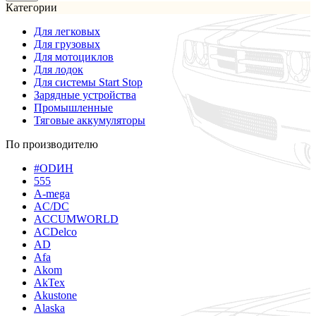
Категории
Для легковых
Для грузовых
Для мотоциклов
Для лодок
Для системы Start Stop
Зарядные устройства
Промышленные
Тяговые аккумуляторы
По производителю
#ODИН
555
A-mega
AC/DC
ACCUMWORLD
ACDelco
AD
Afa
Akom
AkTex
Akustone
Alaska