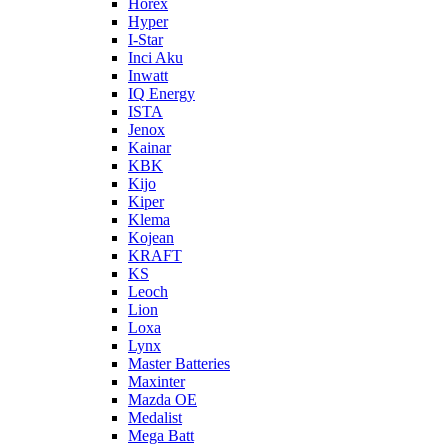
Horex
Hyper
I-Star
Inci Aku
Inwatt
IQ Energy
ISTA
Jenox
Kainar
KBK
Kijo
Kiper
Klema
Kojean
KRAFT
KS
Leoch
Lion
Loxa
Lynx
Master Batteries
Maxinter
Mazda OE
Medalist
Mega Batt