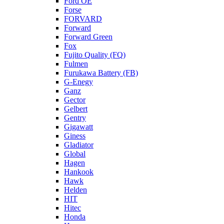
Ford OE
Forse
FORVARD
Forward
Forward Green
Fox
Fujito Quality (FQ)
Fulmen
Furukawa Battery (FB)
G-Enegy
Ganz
Gector
Gelbert
Gentry
Gigawatt
Giness
Gladiator
Global
Hagen
Hankook
Hawk
Helden
HIT
Hitec
Honda