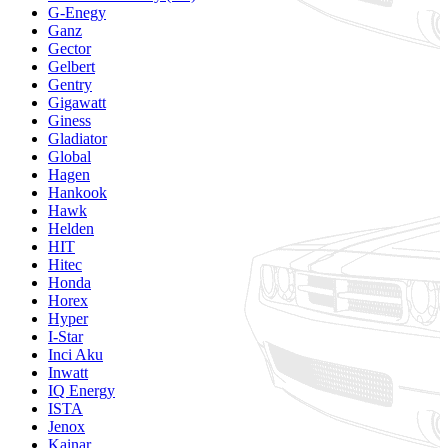
G-Enegy
Ganz
Gector
Gelbert
Gentry
Gigawatt
Giness
Gladiator
Global
Hagen
Hankook
Hawk
Helden
HIT
Hitec
Honda
Horex
Hyper
I-Star
Inci Aku
Inwatt
IQ Energy
ISTA
Jenox
Kainar