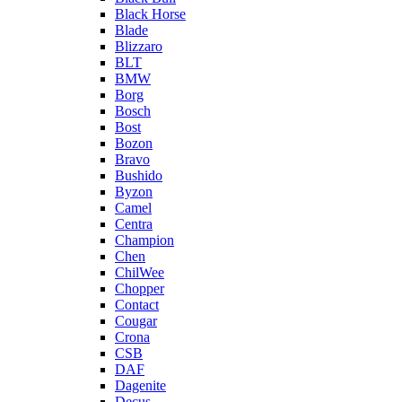
Black Horse
Blade
Blizzaro
BLT
BMW
Borg
Bosch
Bost
Bozon
Bravo
Bushido
Byzon
Camel
Centra
Champion
Chen
ChilWee
Chopper
Contact
Cougar
Crona
CSB
DAF
Dagenite
Decus