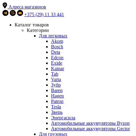
Адреса магазинов
+375 (29) 11 33 441
Каталог товаров
Категории
Для легковых
Akom
Bosch
Deta
Edcon
Exide
Kainar
Tab
Varta
Зубр
Baren
Hagen
Patron
Tesla
Зверь
Энергасила
Автомобильные аккумуляторы Byzon
Автомобильные аккумуляторы Gector
Для грузовых