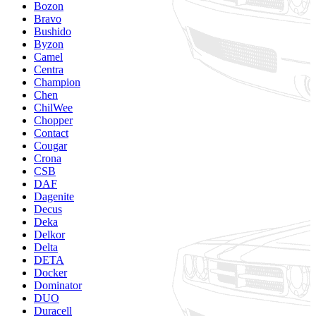
Bozon
Bravo
Bushido
Byzon
Camel
Centra
Champion
Chen
ChilWee
Chopper
Contact
Cougar
Crona
CSB
DAF
Dagenite
Decus
Deka
Delkor
Delta
DETA
Docker
Dominator
DUO
Duracell