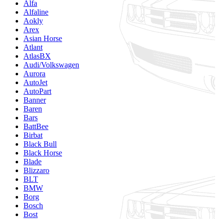
Alfa
Alfaline
Aokly
Arex
Asian Horse
Atlant
AtlasBX
Audi/Volkswagen
Aurora
AutoJet
AutoPart
Banner
Baren
Bars
BattBee
Birbat
Black Bull
Black Horse
Blade
Blizzaro
BLT
BMW
Borg
Bosch
Bost