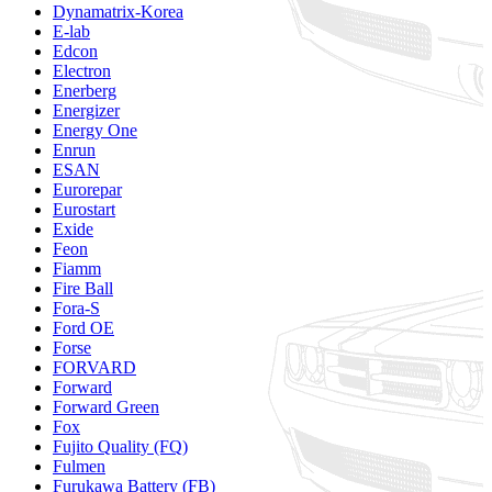
Dynamatrix-Korea
E-lab
Edcon
Electron
Enerberg
Energizer
Energy One
Enrun
ESAN
Eurorepar
Eurostart
Exide
Feon
Fiamm
Fire Ball
Fora-S
Ford OE
Forse
FORVARD
Forward
Forward Green
Fox
Fujito Quality (FQ)
Fulmen
Furukawa Battery (FB)