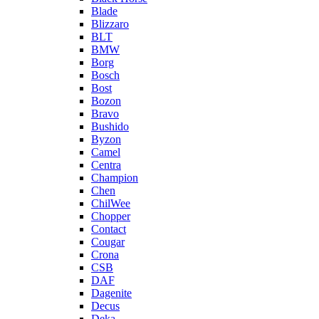
Blade
Blizzaro
BLT
BMW
Borg
Bosch
Bost
Bozon
Bravo
Bushido
Byzon
Camel
Centra
Champion
Chen
ChilWee
Chopper
Contact
Cougar
Crona
CSB
DAF
Dagenite
Decus
Deka