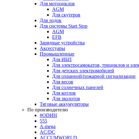
Для мотоциклов
AGM
Для скутеров
Для лодок
Для системы Start Stop
AGM
EFB
Зарядные устройства
Аксессуары
Промышленные
Для ИБП
Для электросамокатов, трициклов и эле
Для детских электромобилей
Для охранной/пожарной сигнализации
Для весов
Для солнечных панелей
Для котлов
Для эхолотов
Тяговые аккумуляторы
По производителю
#ODИН
555
A-mega
AC/DC
ACCUMWORLD