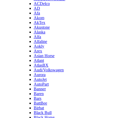
ACDelco
AD
Afa
Akom
AkTex
Akustone
Alaska
Alfa
Alfaline
Aokly
Arex
Asian Horse
Atlant
AtlasBX
Audi/Volkswagen
Aurora
AutoJet
AutoPart
Banner
Baren
Bars
BattBee
Birbat
Black Bull
Black Horse