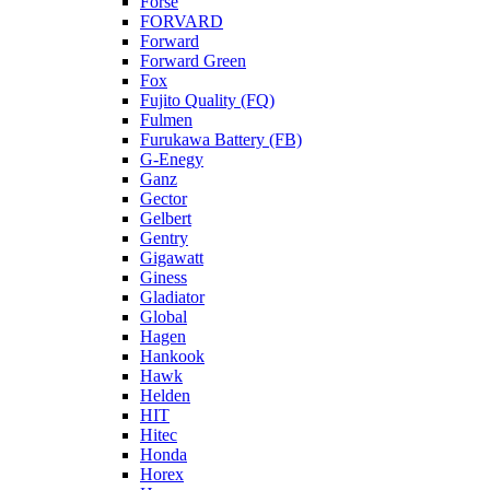
Forse
FORVARD
Forward
Forward Green
Fox
Fujito Quality (FQ)
Fulmen
Furukawa Battery (FB)
G-Enegy
Ganz
Gector
Gelbert
Gentry
Gigawatt
Giness
Gladiator
Global
Hagen
Hankook
Hawk
Helden
HIT
Hitec
Honda
Horex