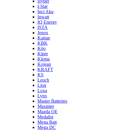
Hyper
I-Star
Inci Aku
Inwatt
IQ Energy
ISTA
Jenox
Kainar
KBK
Kijo
Kiper
Klema
Kojean
KRAFT
KS
Leoch
Lion
Loxa
Lynx
Master Batteries
Maxinter
Mazda OE
Medalist
Mega Batt
Mega DC