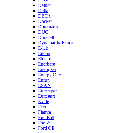
Delkor
Delta
DETA
Docker
Dominator
DUO
Duracell
Dynamatrix-Korea
E-lab
Edcon
Electron
Enerberg
Energizer
Energy One
Enrun
ESAN
Eurorepar
Eurostart
Exide
Feon
Fiamm
Fire Ball
Fora-S
Ford OE