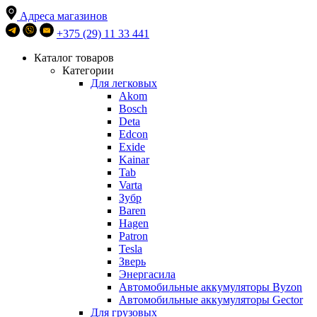
Адреса магазинов
+375 (29) 11 33 441
Каталог товаров
Категории
Для легковых
Akom
Bosch
Deta
Edcon
Exide
Kainar
Tab
Varta
Зубр
Baren
Hagen
Patron
Tesla
Зверь
Энергасила
Автомобильные аккумуляторы Byzon
Автомобильные аккумуляторы Gector
Для грузовых