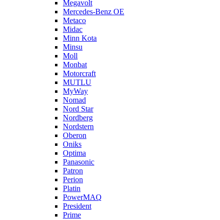
Megavolt
Mercedes-Benz OE
Metaco
Midac
Minn Kota
Minsu
Moll
Monbat
Motorcraft
MUTLU
MyWay
Nomad
Nord Star
Nordberg
Nordstern
Oberon
Oniks
Optima
Panasonic
Patron
Perion
Platin
PowerMAQ
President
Prime