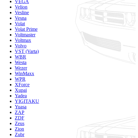
VEGA
Velion
Vesline
Vesna
Volat
Volat Prime
Voltmaster
Voltmax
Volvo
VST (Varta)
WBR
Westa
Wezer
WinMaxx
WPR
XForce
Xupai
Yadea
YIGITAKU
Yuasa
ZAP
ZDF
Zeus
Zion
Zubr