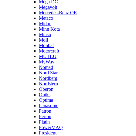
Mega DC
Megavolt
Mercedes-Benz OE
Metaco
Midac
Minn Kota
Minsu
Moll
Monbat
Motorcraft
MUTLU
MyWay
Nomad
Nord Star
Nordberg
Nordstern
Oberon
Oniks
Optima
Panasonic
Patron
Perion
Platin
PowerMAQ
President