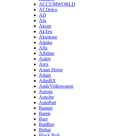
ACCUMWORLD
ACDelco
AD
Afa
Akom
AkTex
Akustone
Alaska
Alfa
Alfaline
Aokly
Arex
Asian Horse
Atlant
AtlasBX
Audi/Volkswagen
Aurora
AutoJet
AutoPart
Banner
Baren
Bars
BattBee
Birbat
Black Bull