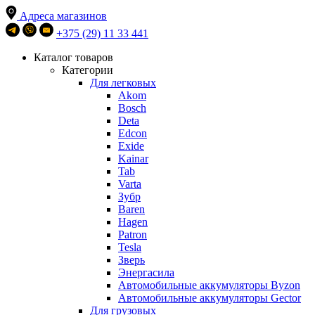
Адреса магазинов
+375 (29) 11 33 441
Каталог товаров
Категории
Для легковых
Akom
Bosch
Deta
Edcon
Exide
Kainar
Tab
Varta
Зубр
Baren
Hagen
Patron
Tesla
Зверь
Энергасила
Автомобильные аккумуляторы Byzon
Автомобильные аккумуляторы Gector
Для грузовых