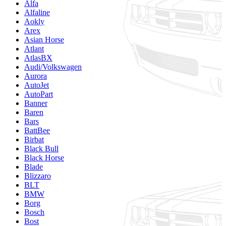
Alfa
Alfaline
Aokly
Arex
Asian Horse
Atlant
AtlasBX
Audi/Volkswagen
Aurora
AutoJet
AutoPart
Banner
Baren
Bars
BattBee
Birbat
Black Bull
Black Horse
Blade
Blizzaro
BLT
BMW
Borg
Bosch
Bost