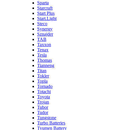
Sparta
Starcraft
Start Plus
Start.Light
Steco
Synergy
Sznajder
TAB
Taxxon
Tenax
Tesla
Thomas
Tianneng
Titan
Tokler
Topla
Tornado
Totachi
Toyota
Trojan
Tubor
Tudor
Tungstone
Turbo Batteries
Tyumen Battery