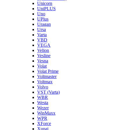
Unicorn
UniPLUS
Uno
UPlus
Uragan
Ursa
Varta
VBD
VEGA
Velion
Vesline
Vesna
Volat
Volat Prime
Voltmaster
Voltmax
Volvo
VST (Varta)
WBR
Westa
Wezer
WinMaxx
WPR
XForce
Xupai