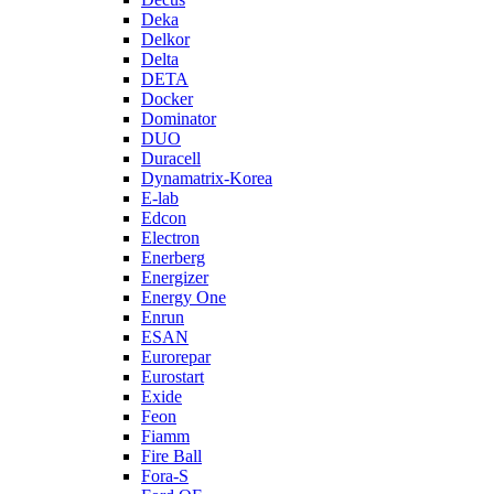
Deka
Delkor
Delta
DETA
Docker
Dominator
DUO
Duracell
Dynamatrix-Korea
E-lab
Edcon
Electron
Enerberg
Energizer
Energy One
Enrun
ESAN
Eurorepar
Eurostart
Exide
Feon
Fiamm
Fire Ball
Fora-S