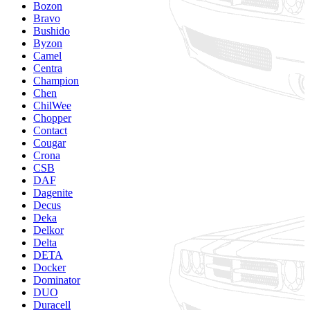
Bozon
Bravo
Bushido
Byzon
Camel
Centra
Champion
Chen
ChilWee
Chopper
Contact
Cougar
Crona
CSB
DAF
Dagenite
Decus
Deka
Delkor
Delta
DETA
Docker
Dominator
DUO
Duracell