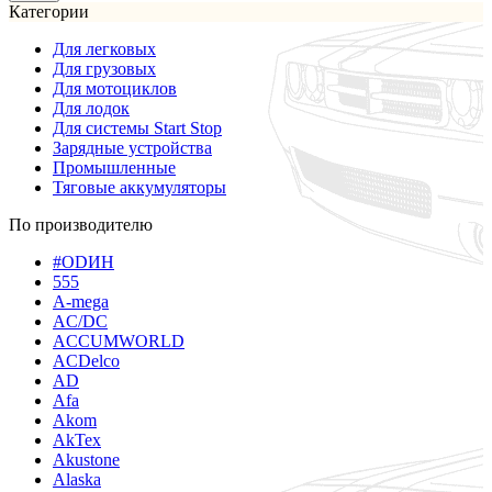
Категории
Для легковых
Для грузовых
Для мотоциклов
Для лодок
Для системы Start Stop
Зарядные устройства
Промышленные
Тяговые аккумуляторы
По производителю
#ODИН
555
A-mega
AC/DC
ACCUMWORLD
ACDelco
AD
Afa
Akom
AkTex
Akustone
Alaska