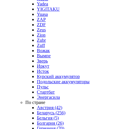
Yadea
YIGITAKU
Yuasa
ZAP
ZDF
Zeus
Zion
Zubr
Zuff
Вожак
Вымпе
Зверь
Иркут
Исток
Курский аккумулятор
Подольские аккумуляторы
Пульс
Стартбат
Энергасила
По стране
Австрия (42)
Беларусь (256)
Бельгия (5)
Болгария (26)
Германия (70)