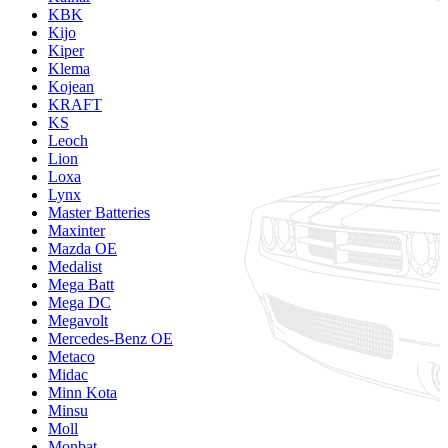
KBK
Kijo
Kiper
Klema
Kojean
KRAFT
KS
Leoch
Lion
Loxa
Lynx
Master Batteries
Maxinter
Mazda OE
Medalist
Mega Batt
Mega DC
Megavolt
Mercedes-Benz OE
Metaco
Midac
Minn Kota
Minsu
Moll
Monbat