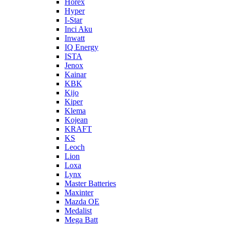
Horex
Hyper
I-Star
Inci Aku
Inwatt
IQ Energy
ISTA
Jenox
Kainar
KBK
Kijo
Kiper
Klema
Kojean
KRAFT
KS
Leoch
Lion
Loxa
Lynx
Master Batteries
Maxinter
Mazda OE
Medalist
Mega Batt