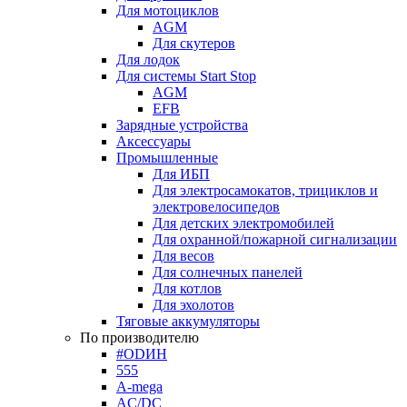
Для мотоциклов
AGM
Для скутеров
Для лодок
Для системы Start Stop
AGM
EFB
Зарядные устройства
Аксессуары
Промышленные
Для ИБП
Для электросамокатов, трициклов и
электровелосипедов
Для детских электромобилей
Для охранной/пожарной сигнализации
Для весов
Для солнечных панелей
Для котлов
Для эхолотов
Тяговые аккумуляторы
По производителю
#ODИН
555
A-mega
AC/DC