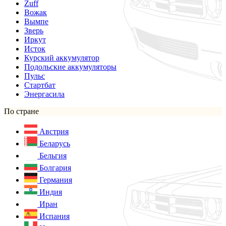
Zuff
Вожак
Вымпе
Зверь
Иркут
Исток
Курский аккумулятор
Подольские аккумуляторы
Пульс
Стартбат
Энергасила
По стране
Австрия
Беларусь
Бельгия
Болгария
Германия
Индия
Иран
Испания