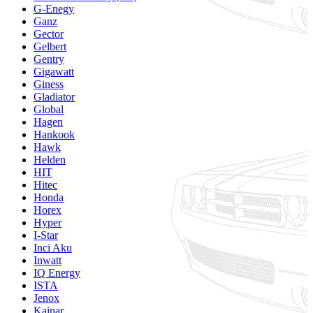
G-Enegy
Ganz
Gector
Gelbert
Gentry
Gigawatt
Giness
Gladiator
Global
Hagen
Hankook
Hawk
Helden
HIT
Hitec
Honda
Horex
Hyper
I-Star
Inci Aku
Inwatt
IQ Energy
ISTA
Jenox
Kainar