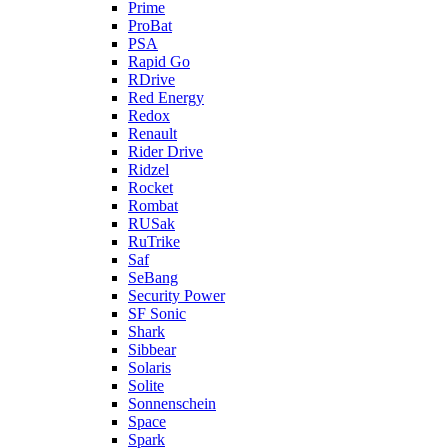
Prime
ProBat
PSA
Rapid Go
RDrive
Red Energy
Redox
Renault
Rider Drive
Ridzel
Rocket
Rombat
RUSak
RuTrike
Saf
SeBang
Security Power
SF Sonic
Shark
Sibbear
Solaris
Solite
Sonnenschein
Space
Spark