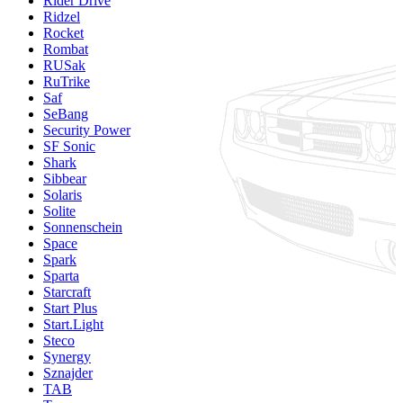
Rider Drive
Ridzel
Rocket
Rombat
RUSak
RuTrike
Saf
SeBang
Security Power
SF Sonic
Shark
Sibbear
Solaris
Solite
Sonnenschein
Space
Spark
Sparta
Starcraft
Start Plus
Start.Light
Steco
Synergy
Sznajder
TAB