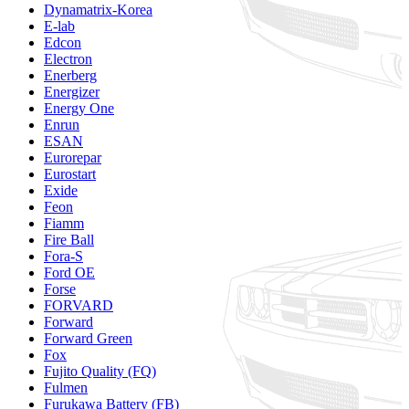
Dynamatrix-Korea
E-lab
Edcon
Electron
Enerberg
Energizer
Energy One
Enrun
ESAN
Eurorepar
Eurostart
Exide
Feon
Fiamm
Fire Ball
Fora-S
Ford OE
Forse
FORVARD
Forward
Forward Green
Fox
Fujito Quality (FQ)
Fulmen
Furukawa Battery (FB)