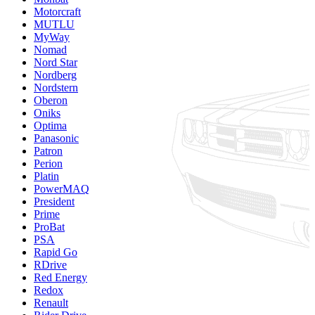
Motorcraft
MUTLU
MyWay
Nomad
Nord Star
Nordberg
Nordstern
Oberon
Oniks
Optima
Panasonic
Patron
Perion
Platin
PowerMAQ
President
Prime
ProBat
PSA
Rapid Go
RDrive
Red Energy
Redox
Renault