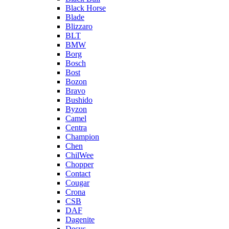
Black Horse
Blade
Blizzaro
BLT
BMW
Borg
Bosch
Bost
Bozon
Bravo
Bushido
Byzon
Camel
Centra
Champion
Chen
ChilWee
Chopper
Contact
Cougar
Crona
CSB
DAF
Dagenite
Decus