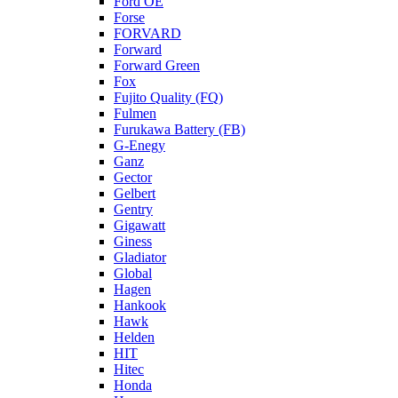
Ford OE
Forse
FORVARD
Forward
Forward Green
Fox
Fujito Quality (FQ)
Fulmen
Furukawa Battery (FB)
G-Enegy
Ganz
Gector
Gelbert
Gentry
Gigawatt
Giness
Gladiator
Global
Hagen
Hankook
Hawk
Helden
HIT
Hitec
Honda