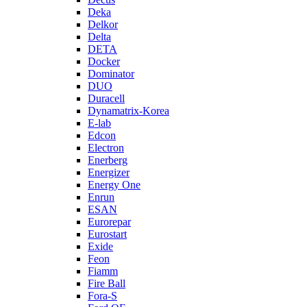
Deka
Delkor
Delta
DETA
Docker
Dominator
DUO
Duracell
Dynamatrix-Korea
E-lab
Edcon
Electron
Enerberg
Energizer
Energy One
Enrun
ESAN
Eurorepar
Eurostart
Exide
Feon
Fiamm
Fire Ball
Fora-S