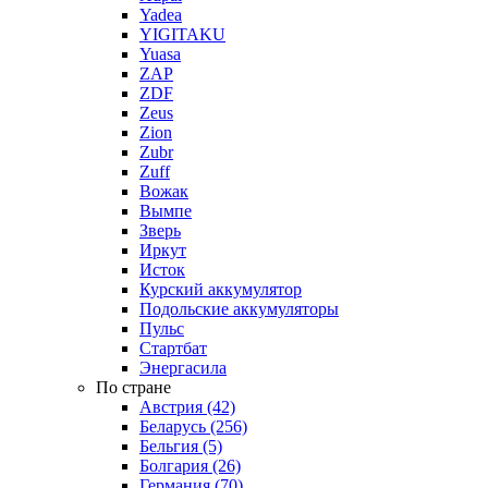
Yadea
YIGITAKU
Yuasa
ZAP
ZDF
Zeus
Zion
Zubr
Zuff
Вожак
Вымпе
Зверь
Иркут
Исток
Курский аккумулятор
Подольские аккумуляторы
Пульс
Стартбат
Энергасила
По стране
Австрия (42)
Беларусь (256)
Бельгия (5)
Болгария (26)
Германия (70)