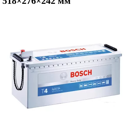
518×276×242 мм