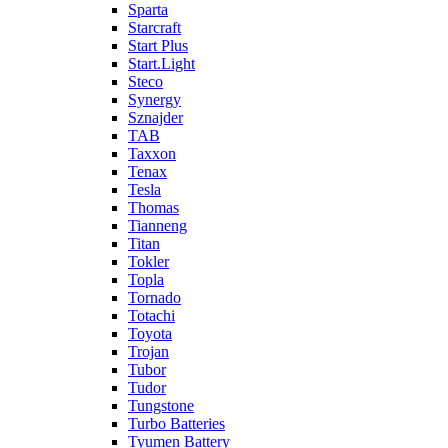
Sparta
Starcraft
Start Plus
Start.Light
Steco
Synergy
Sznajder
TAB
Taxxon
Tenax
Tesla
Thomas
Tianneng
Titan
Tokler
Topla
Tornado
Totachi
Toyota
Trojan
Tubor
Tudor
Tungstone
Turbo Batteries
Tyumen Battery