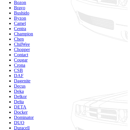
Bozon
Bravo
Bushido
Byzon
Camel
Centra
Champion
Chen
ChilWee
Chopper
Contact
Cougar
Crona
CSB
DAF
Dagenite
Decus
Deka
Delkor
Delta
DETA
Docker
Dominator
DUO
Duracell