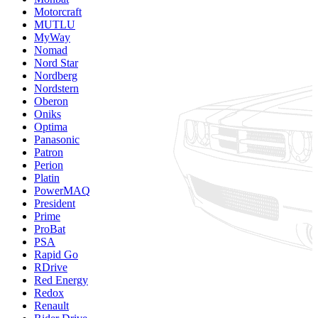
Motorcraft
MUTLU
MyWay
Nomad
Nord Star
Nordberg
Nordstern
Oberon
Oniks
Optima
Panasonic
Patron
Perion
Platin
PowerMAQ
President
Prime
ProBat
PSA
Rapid Go
RDrive
Red Energy
Redox
Renault