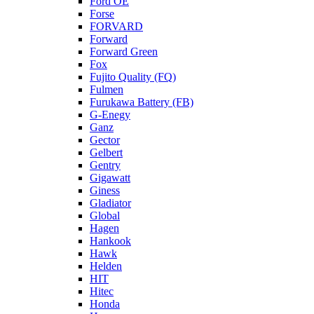
Ford OE
Forse
FORVARD
Forward
Forward Green
Fox
Fujito Quality (FQ)
Fulmen
Furukawa Battery (FB)
G-Enegy
Ganz
Gector
Gelbert
Gentry
Gigawatt
Giness
Gladiator
Global
Hagen
Hankook
Hawk
Helden
HIT
Hitec
Honda