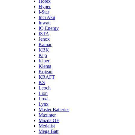
Horex
Hyper
I-Star
Inci Aku
Inwatt
IQ Energy
ISTA
Jenox
Kainar
KBK
Kijo
Kiper
Klema
Kojean
KRAFT
KS
Leoch
Lion
Loxa
Lynx
Master Batteries
Maxinter
Mazda OE
Medalist
Mega Batt