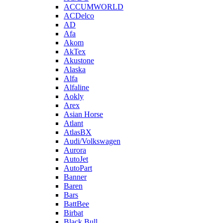
ACCUMWORLD
ACDelco
AD
Afa
Akom
AkTex
Akustone
Alaska
Alfa
Alfaline
Aokly
Arex
Asian Horse
Atlant
AtlasBX
Audi/Volkswagen
Aurora
AutoJet
AutoPart
Banner
Baren
Bars
BattBee
Birbat
Black Bull