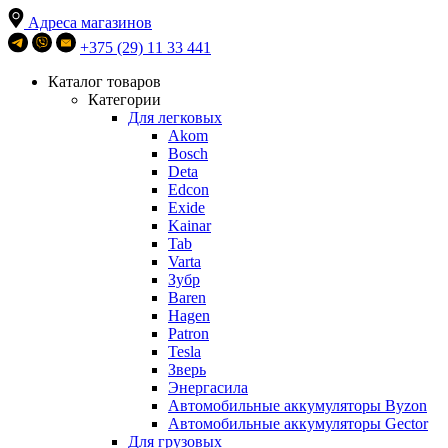
Адреса магазинов
+375 (29) 11 33 441
Каталог товаров
Категории
Для легковых
Akom
Bosch
Deta
Edcon
Exide
Kainar
Tab
Varta
Зубр
Baren
Hagen
Patron
Tesla
Зверь
Энергасила
Автомобильные аккумуляторы Byzon
Автомобильные аккумуляторы Gector
Для грузовых