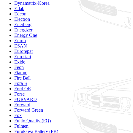
Dynamatrix-Korea
E-lab
Edcon
Electron
Enerberg
Energizer
Energy One
Enrun
ESAN
Eurorepar
Eurostart
Exide
Feon
Fiamm
Fire Ball
Fora-S
Ford OE
Forse
FORVARD
Forward
Forward Green
Fox
Fujito Quality (FQ)
Fulmen
Furukawa Battery (FB)