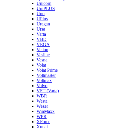
Unicorn
UniPLUS
Uno
UPlus
Uragan
Ursa
Varta
VBD
VEGA
Velion
Vesline
Vesna
Volat
Volat Prime
Voltmaster
Voltmax
Volvo
VST (Varta)
WBR
Westa
Wezer
WinMaxx
WPR
XForce
Xupai