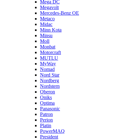
Mega DC
Megavolt
Mercedes-Benz OE
Metaco
Midac
Minn Kota
Minsu
Moll
Monbat
Motorcraft
MUTLU
MyWay
Nomad
Nord Star
Nordberg
Nordstern
Oberon
Oniks
Optima
Panasonic
Patron
Perion
Platin
PowerMAQ
President