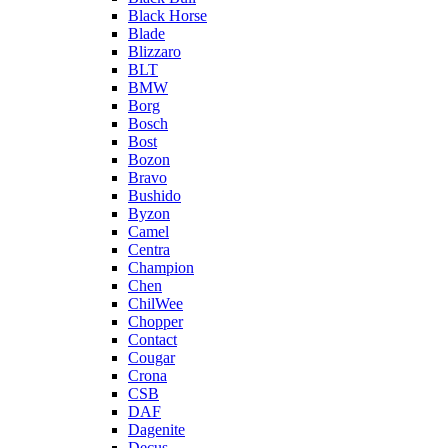
Black Horse
Blade
Blizzaro
BLT
BMW
Borg
Bosch
Bost
Bozon
Bravo
Bushido
Byzon
Camel
Centra
Champion
Chen
ChilWee
Chopper
Contact
Cougar
Crona
CSB
DAF
Dagenite
Decus