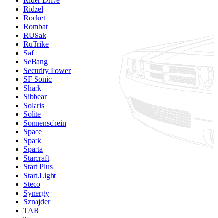
Rider Drive
Ridzel
Rocket
Rombat
RUSak
RuTrike
Saf
SeBang
Security Power
SF Sonic
Shark
Sibbear
Solaris
Solite
Sonnenschein
Space
Spark
Sparta
Starcraft
Start Plus
Start.Light
Steco
Synergy
Sznajder
TAB