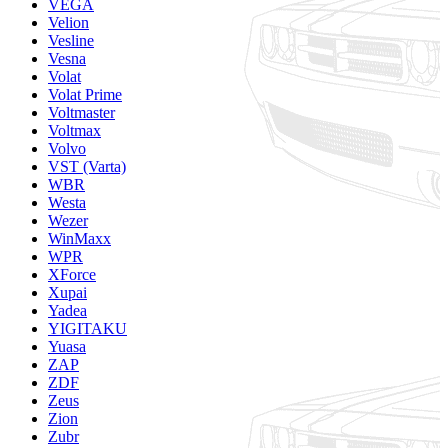
VEGA
Velion
Vesline
Vesna
Volat
Volat Prime
Voltmaster
Voltmax
Volvo
VST (Varta)
WBR
Westa
Wezer
WinMaxx
WPR
XForce
Xupai
Yadea
YIGITAKU
Yuasa
ZAP
ZDF
Zeus
Zion
Zubr