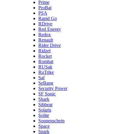
Prime
ProBat
PSA
Rapid Go
RDrive
Red Energy
Redox
Renault
Rider Drive
Ridzel
Rocket
Rombat
RUSak
RuTrike
Saf
SeBang
Security Power
SF Sonic
Shark
Sibbear
Solaris
Solite
Sonnenschein
Space
Spark