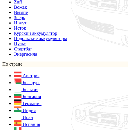
Zuff
Вожак
Вымпе
Зверь
Иркут
Исток
Курский аккумулятор
Подольские аккумуляторы
Пульс
Стартбат
Энергасила
По стране
Австрия
Беларусь
Бельгия
Болгария
Германия
Индия
Иран
Испания