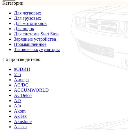
Категории
Для легковых
Для грузовых
Для мотоциклов
Для лодок
Для системы Start Stop
Зарядные устройства
Промышленные
Тяговые аккумуляторы
По производителю
#ODИН
555
A-mega
AC/DC
ACCUMWORLD
ACDelco
AD
Afa
Akom
AkTex
Akustone
Alaska