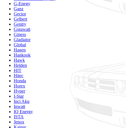
G-Enegy
Ganz
Gector
Gelbert
Gentry
Gigawatt
Giness
Gladiator
Global
Hagen
Hankook
Hawk
Helden
HIT
Hitec
Honda
Horex
Hyper
I-Star
Inci Aku
Inwatt
IQ Energy
ISTA
Jenox
Kainar