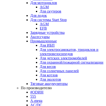
Для мотоциклов
AGM
Для скутеров
Для лодок
Для системы Start Stop
AGM
EFB
Зарядные устройства
Аксессуары
Промышленные
Для ИБП
Для электросамокатов, трициклов и
электровелосипедов
Для детских электромобилей
Для охранной/пожарной сигнализации
Для весов
Для солнечных панелей
Для котлов
Для эхолотов
Тяговые аккумуляторы
По производителю
#ODИН
555
A-mega
AC/DC