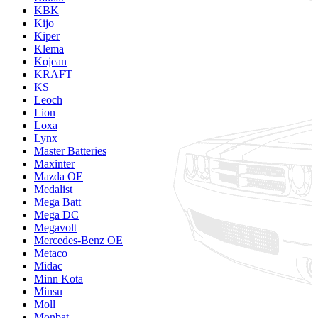
KBK
Kijo
Kiper
Klema
Kojean
KRAFT
KS
Leoch
Lion
Loxa
Lynx
Master Batteries
Maxinter
Mazda OE
Medalist
Mega Batt
Mega DC
Megavolt
Mercedes-Benz OE
Metaco
Midac
Minn Kota
Minsu
Moll
Monbat