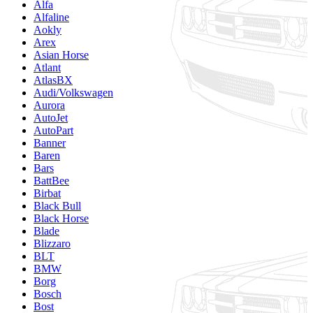
Alfa
Alfaline
Aokly
Arex
Asian Horse
Atlant
AtlasBX
Audi/Volkswagen
Aurora
AutoJet
AutoPart
Banner
Baren
Bars
BattBee
Birbat
Black Bull
Black Horse
Blade
Blizzaro
BLT
BMW
Borg
Bosch
Bost