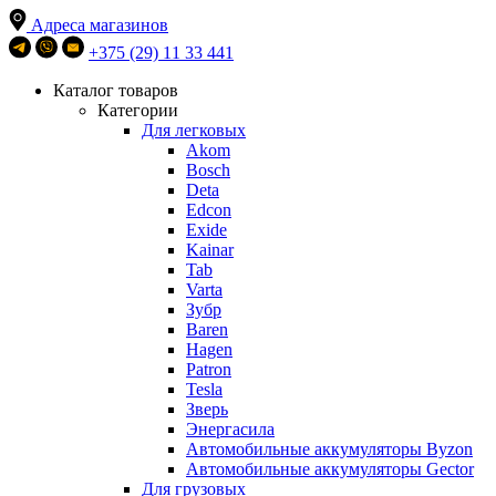
Адреса магазинов
+375 (29) 11 33 441
Каталог товаров
Категории
Для легковых
Akom
Bosch
Deta
Edcon
Exide
Kainar
Tab
Varta
Зубр
Baren
Hagen
Patron
Tesla
Зверь
Энергасила
Автомобильные аккумуляторы Byzon
Автомобильные аккумуляторы Gector
Для грузовых