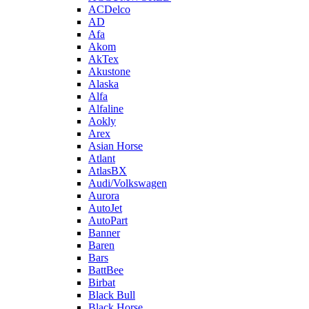
ACDelco
AD
Afa
Akom
AkTex
Akustone
Alaska
Alfa
Alfaline
Aokly
Arex
Asian Horse
Atlant
AtlasBX
Audi/Volkswagen
Aurora
AutoJet
AutoPart
Banner
Baren
Bars
BattBee
Birbat
Black Bull
Black Horse