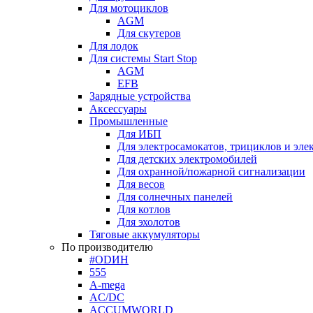
Для мотоциклов
AGM
Для скутеров
Для лодок
Для системы Start Stop
AGM
EFB
Зарядные устройства
Аксессуары
Промышленные
Для ИБП
Для электросамокатов, трициклов и эле
Для детских электромобилей
Для охранной/пожарной сигнализации
Для весов
Для солнечных панелей
Для котлов
Для эхолотов
Тяговые аккумуляторы
По производителю
#ODИН
555
A-mega
AC/DC
ACCUMWORLD