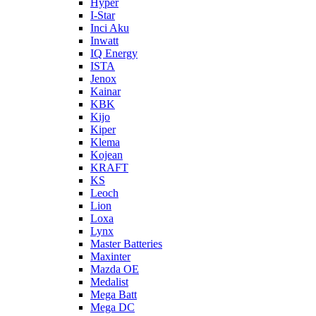
Hyper
I-Star
Inci Aku
Inwatt
IQ Energy
ISTA
Jenox
Kainar
KBK
Kijo
Kiper
Klema
Kojean
KRAFT
KS
Leoch
Lion
Loxa
Lynx
Master Batteries
Maxinter
Mazda OE
Medalist
Mega Batt
Mega DC