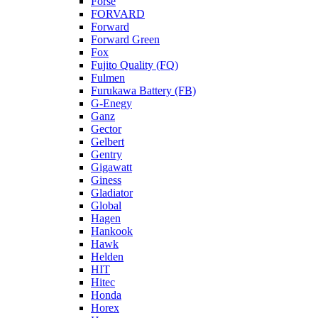
Forse
FORVARD
Forward
Forward Green
Fox
Fujito Quality (FQ)
Fulmen
Furukawa Battery (FB)
G-Enegy
Ganz
Gector
Gelbert
Gentry
Gigawatt
Giness
Gladiator
Global
Hagen
Hankook
Hawk
Helden
HIT
Hitec
Honda
Horex