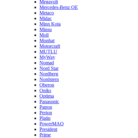
Megavolt
Mercedes-Benz OE
Metaco
Midac
Minn Kota
Minsu
Moll
Monbat
Motorcraft
MUTLU
MyWay
Nomad
Nord Star
Nordberg
Nordstern
Oberon
Oniks
Optima
Panasonic
Patron
Perion
Platin
PowerMAQ
President
Prime