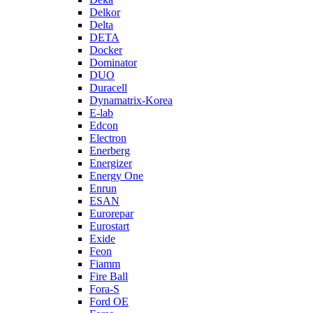
Delkor
Delta
DETA
Docker
Dominator
DUO
Duracell
Dynamatrix-Korea
E-lab
Edcon
Electron
Enerberg
Energizer
Energy One
Enrun
ESAN
Eurorepar
Eurostart
Exide
Feon
Fiamm
Fire Ball
Fora-S
Ford OE