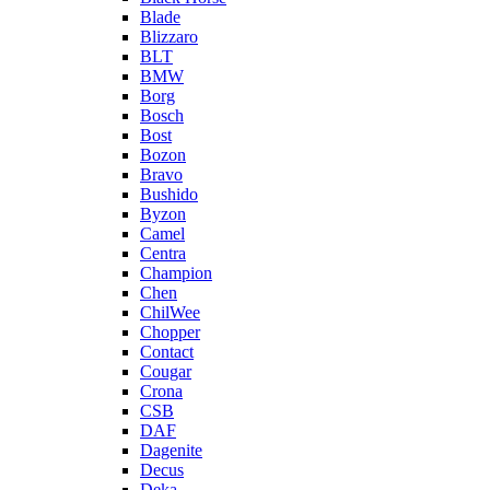
Blade
Blizzaro
BLT
BMW
Borg
Bosch
Bost
Bozon
Bravo
Bushido
Byzon
Camel
Centra
Champion
Chen
ChilWee
Chopper
Contact
Cougar
Crona
CSB
DAF
Dagenite
Decus
Deka