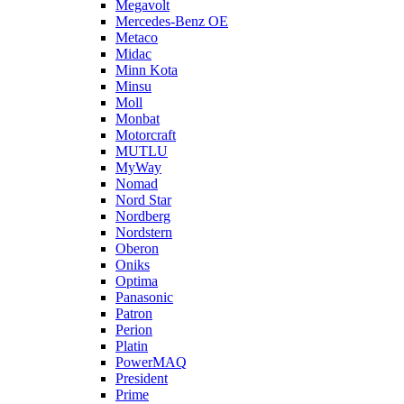
Megavolt
Mercedes-Benz OE
Metaco
Midac
Minn Kota
Minsu
Moll
Monbat
Motorcraft
MUTLU
MyWay
Nomad
Nord Star
Nordberg
Nordstern
Oberon
Oniks
Optima
Panasonic
Patron
Perion
Platin
PowerMAQ
President
Prime