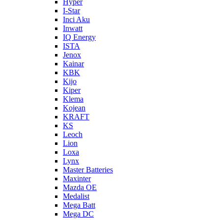
Hyper
I-Star
Inci Aku
Inwatt
IQ Energy
ISTA
Jenox
Kainar
KBK
Kijo
Kiper
Klema
Kojean
KRAFT
KS
Leoch
Lion
Loxa
Lynx
Master Batteries
Maxinter
Mazda OE
Medalist
Mega Batt
Mega DC