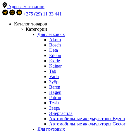
Адреса магазинов
+375 (29) 11 33 441
Каталог товаров
Категории
Для легковых
Akom
Bosch
Deta
Edcon
Exide
Kainar
Tab
Varta
Зубр
Baren
Hagen
Patron
Tesla
Зверь
Энергасила
Автомобильные аккумуляторы Byzon
Автомобильные аккумуляторы Gector
Для грузовых