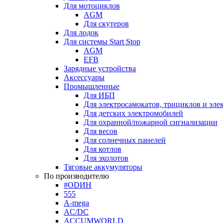
Для мотоциклов
AGM
Для скутеров
Для лодок
Для системы Start Stop
AGM
EFB
Зарядные устройства
Аксессуары
Промышленные
Для ИБП
Для электросамокатов, трициклов и эле
Для детских электромобилей
Для охранной/пожарной сигнализации
Для весов
Для солнечных панелей
Для котлов
Для эхолотов
Тяговые аккумуляторы
По производителю
#ODИН
555
A-mega
AC/DC
ACCUMWORLD