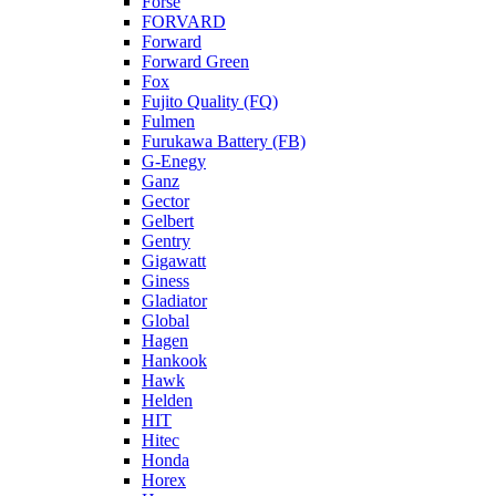
Forse
FORVARD
Forward
Forward Green
Fox
Fujito Quality (FQ)
Fulmen
Furukawa Battery (FB)
G-Enegy
Ganz
Gector
Gelbert
Gentry
Gigawatt
Giness
Gladiator
Global
Hagen
Hankook
Hawk
Helden
HIT
Hitec
Honda
Horex