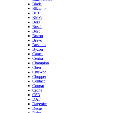
Blade
Blizzaro
BLT
BMW
Borg
Bosch
Bost
Bozon
Bravo
Bushido
Byzon
Camel
Centra
Champion
Chen
ChilWee
Chopper
Contact
Cougar
Crona
CSB
DAF
Dagenite
Decus
Deka