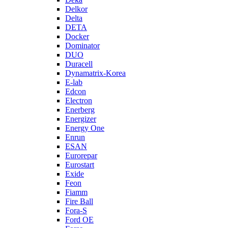
Delkor
Delta
DETA
Docker
Dominator
DUO
Duracell
Dynamatrix-Korea
E-lab
Edcon
Electron
Enerberg
Energizer
Energy One
Enrun
ESAN
Eurorepar
Eurostart
Exide
Feon
Fiamm
Fire Ball
Fora-S
Ford OE