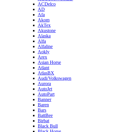
ACDelco
AD
Afa
Akom
AkTex
Akustone
Alaska
Alfa
Alfaline
Aokly
Arex
Asian Horse
Atlant
AtlasBX
Audi/Volkswagen
Aurora
AutoJet
AutoPart
Banner
Baren
Bars
BattBee
Birbat
Black Bull
Black Horse