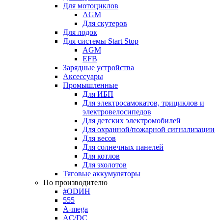
Для мотоциклов
AGM
Для скутеров
Для лодок
Для системы Start Stop
AGM
EFB
Зарядные устройства
Аксессуары
Промышленные
Для ИБП
Для электросамокатов, трициклов и
электровелосипедов
Для детских электромобилей
Для охранной/пожарной сигнализации
Для весов
Для солнечных панелей
Для котлов
Для эхолотов
Тяговые аккумуляторы
По производителю
#ODИН
555
A-mega
AC/DC