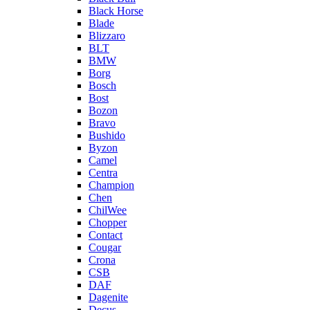
Black Horse
Blade
Blizzaro
BLT
BMW
Borg
Bosch
Bost
Bozon
Bravo
Bushido
Byzon
Camel
Centra
Champion
Chen
ChilWee
Chopper
Contact
Cougar
Crona
CSB
DAF
Dagenite
Decus