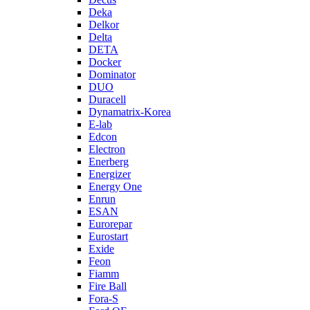
Deka
Delkor
Delta
DETA
Docker
Dominator
DUO
Duracell
Dynamatrix-Korea
E-lab
Edcon
Electron
Enerberg
Energizer
Energy One
Enrun
ESAN
Eurorepar
Eurostart
Exide
Feon
Fiamm
Fire Ball
Fora-S