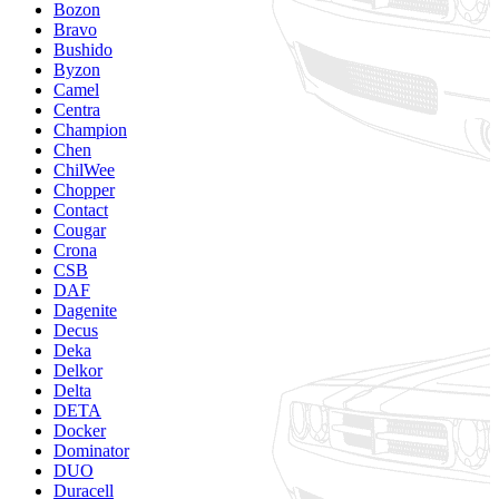
Bozon
Bravo
Bushido
Byzon
Camel
Centra
Champion
Chen
ChilWee
Chopper
Contact
Cougar
Crona
CSB
DAF
Dagenite
Decus
Deka
Delkor
Delta
DETA
Docker
Dominator
DUO
Duracell