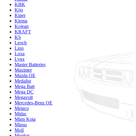
KBK
Kijo
Kiper
Klema
Kojean
KRAFT
KS
Leoch
Lion
Loxa
Lynx
Master Batteries
Maxinter
Mazda OE
Medalist
Mega Batt
Mega DC
Megavolt
Mercedes-Benz OE
Metaco
Midac
Minn Kota
Minsu
Moll
Monbat