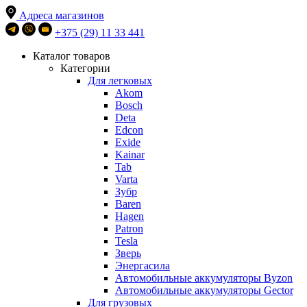
Адреса магазинов
+375 (29) 11 33 441
Каталог товаров
Категории
Для легковых
Akom
Bosch
Deta
Edcon
Exide
Kainar
Tab
Varta
Зубр
Baren
Hagen
Patron
Tesla
Зверь
Энергасила
Автомобильные аккумуляторы Byzon
Автомобильные аккумуляторы Gector
Для грузовых