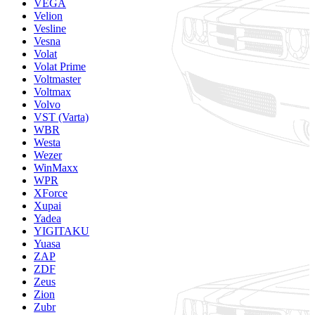
VEGA
Velion
Vesline
Vesna
Volat
Volat Prime
Voltmaster
Voltmax
Volvo
VST (Varta)
WBR
Westa
Wezer
WinMaxx
WPR
XForce
Xupai
Yadea
YIGITAKU
Yuasa
ZAP
ZDF
Zeus
Zion
Zubr