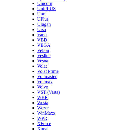
Unicorn
UniPLUS
Uno
UPlus
Uragan
Ursa
Varta
VBD
VEGA
Velion
Vesline
Vesna
Volat
Volat Prime
Voltmaster
Voltmax
Volvo
VST (Varta)
WBR
Westa
Wezer
WinMaxx
WPR
XForce
Xupai