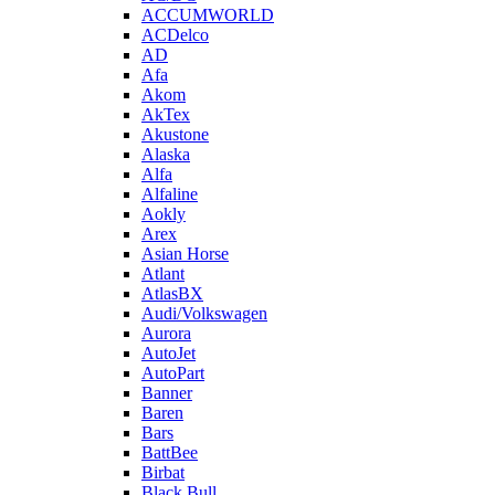
ACCUMWORLD
ACDelco
AD
Afa
Akom
AkTex
Akustone
Alaska
Alfa
Alfaline
Aokly
Arex
Asian Horse
Atlant
AtlasBX
Audi/Volkswagen
Aurora
AutoJet
AutoPart
Banner
Baren
Bars
BattBee
Birbat
Black Bull