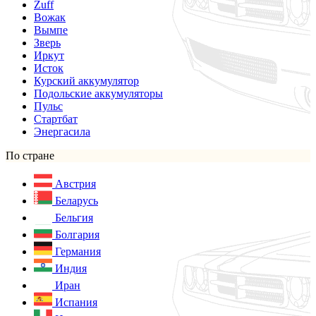
Zuff
Вожак
Вымпе
Зверь
Иркут
Исток
Курский аккумулятор
Подольские аккумуляторы
Пульс
Стартбат
Энергасила
По стране
Австрия
Беларусь
Бельгия
Болгария
Германия
Индия
Иран
Испания