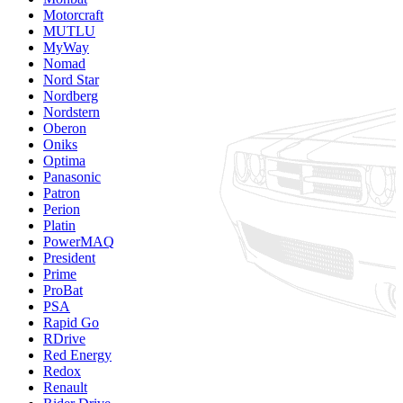
Motorcraft
MUTLU
MyWay
Nomad
Nord Star
Nordberg
Nordstern
Oberon
Oniks
Optima
Panasonic
Patron
Perion
Platin
PowerMAQ
President
Prime
ProBat
PSA
Rapid Go
RDrive
Red Energy
Redox
Renault