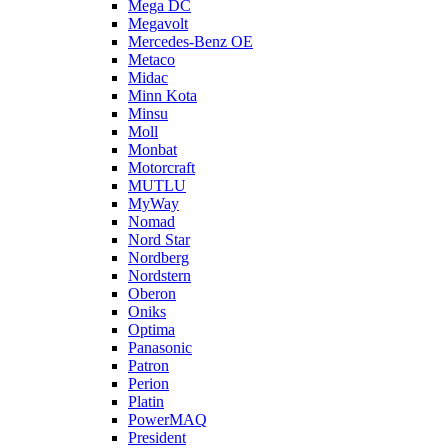
Mega DC
Megavolt
Mercedes-Benz OE
Metaco
Midac
Minn Kota
Minsu
Moll
Monbat
Motorcraft
MUTLU
MyWay
Nomad
Nord Star
Nordberg
Nordstern
Oberon
Oniks
Optima
Panasonic
Patron
Perion
Platin
PowerMAQ
President