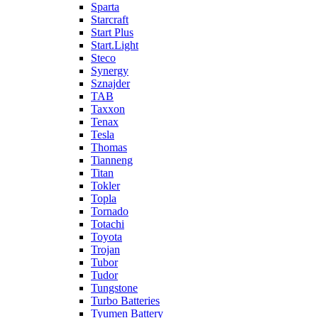
Sparta
Starcraft
Start Plus
Start.Light
Steco
Synergy
Sznajder
TAB
Taxxon
Tenax
Tesla
Thomas
Tianneng
Titan
Tokler
Topla
Tornado
Totachi
Toyota
Trojan
Tubor
Tudor
Tungstone
Turbo Batteries
Tyumen Battery