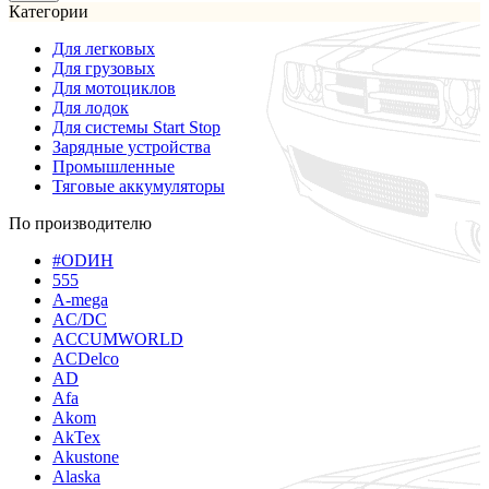
Категории
Для легковых
Для грузовых
Для мотоциклов
Для лодок
Для системы Start Stop
Зарядные устройства
Промышленные
Тяговые аккумуляторы
По производителю
#ODИН
555
A-mega
AC/DC
ACCUMWORLD
ACDelco
AD
Afa
Akom
AkTex
Akustone
Alaska