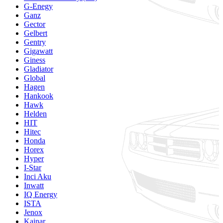
G-Enegy
Ganz
Gector
Gelbert
Gentry
Gigawatt
Giness
Gladiator
Global
Hagen
Hankook
Hawk
Helden
HIT
Hitec
Honda
Horex
Hyper
I-Star
Inci Aku
Inwatt
IQ Energy
ISTA
Jenox
Kainar