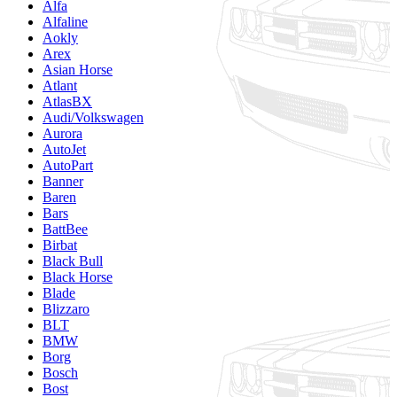
Alfa
Alfaline
Aokly
Arex
Asian Horse
Atlant
AtlasBX
Audi/Volkswagen
Aurora
AutoJet
AutoPart
Banner
Baren
Bars
BattBee
Birbat
Black Bull
Black Horse
Blade
Blizzaro
BLT
BMW
Borg
Bosch
Bost