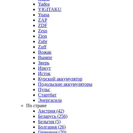
Yadea
YIGITAKU
Yuasa
ZAP
ZDF
Zeus
Zion
Zubr
Zuff
Вожак
Вымпе
Зверь
Иркут
Исток
Курский аккумулятор
Подольские аккумуляторы
Пульс
Стартбат
Энергасила
По стране
Австрия (42)
Беларусь (256)
Бельгия (5)
Болгария (26)
Германия (70)