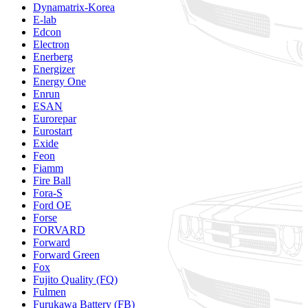
Dynamatrix-Korea
E-lab
Edcon
Electron
Enerberg
Energizer
Energy One
Enrun
ESAN
Eurorepar
Eurostart
Exide
Feon
Fiamm
Fire Ball
Fora-S
Ford OE
Forse
FORVARD
Forward
Forward Green
Fox
Fujito Quality (FQ)
Fulmen
Furukawa Battery (FB)