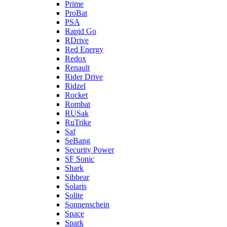
Prime
ProBat
PSA
Rapid Go
RDrive
Red Energy
Redox
Renault
Rider Drive
Ridzel
Rocket
Rombat
RUSak
RuTrike
Saf
SeBang
Security Power
SF Sonic
Shark
Sibbear
Solaris
Solite
Sonnenschein
Space
Spark