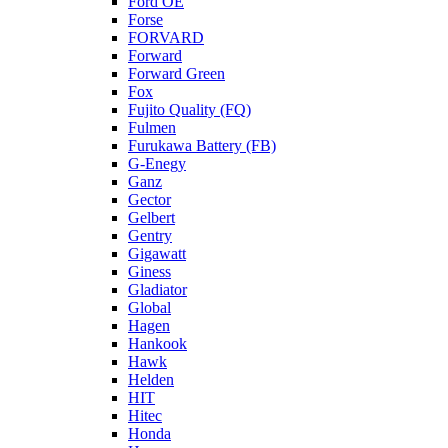
Ford OE
Forse
FORVARD
Forward
Forward Green
Fox
Fujito Quality (FQ)
Fulmen
Furukawa Battery (FB)
G-Enegy
Ganz
Gector
Gelbert
Gentry
Gigawatt
Giness
Gladiator
Global
Hagen
Hankook
Hawk
Helden
HIT
Hitec
Honda