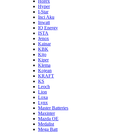
Horex
Hyper
I-Star
Inci Aku
Inwatt
IQ Energy
ISTA
Jenox
Kainar
KBK
Kijo
Kiper
Klema
Kojean
KRAFT
KS
Leoch
Lion
Loxa
Lynx
Master Batteries
Maxinter
Mazda OE
Medalist
Mega Batt