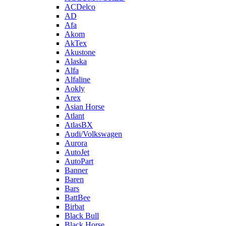
ACDelco
AD
Afa
Akom
AkTex
Akustone
Alaska
Alfa
Alfaline
Aokly
Arex
Asian Horse
Atlant
AtlasBX
Audi/Volkswagen
Aurora
AutoJet
AutoPart
Banner
Baren
Bars
BattBee
Birbat
Black Bull
Black Horse