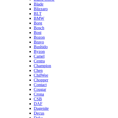
Blade
Blizzaro
BLT
BMW
Borg
Bosch
Bost
Bozon
Bravo
Bushido
Byzon
Camel
Centra
Champion
Chen
ChilWee
Chopper
Contact
Cougar
Crona
CSB
DAF
Dagenite
Decus
Deka