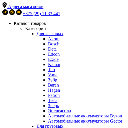
Адреса магазинов
+375 (29) 11 33 441
Каталог товаров
Категории
Для легковых
Akom
Bosch
Deta
Edcon
Exide
Kainar
Tab
Varta
Зубр
Baren
Hagen
Patron
Tesla
Зверь
Энергасила
Автомобильные аккумуляторы Byzon
Автомобильные аккумуляторы Gector
Для грузовых