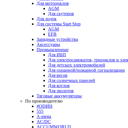
Для мотоциклов
AGM
Для скутеров
Для лодок
Для системы Start Stop
AGM
EFB
Зарядные устройства
Аксессуары
Промышленные
Для ИБП
Для электросамокатов, трициклов и эле
Для детских электромобилей
Для охранной/пожарной сигнализации
Для весов
Для солнечных панелей
Для котлов
Для эхолотов
Тяговые аккумуляторы
По производителю
#ODИН
555
A-mega
AC/DC
ACCUMWORLD