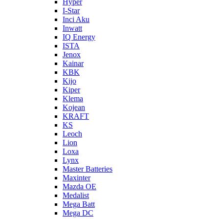
Hyper
I-Star
Inci Aku
Inwatt
IQ Energy
ISTA
Jenox
Kainar
KBK
Kijo
Kiper
Klema
Kojean
KRAFT
KS
Leoch
Lion
Loxa
Lynx
Master Batteries
Maxinter
Mazda OE
Medalist
Mega Batt
Mega DC