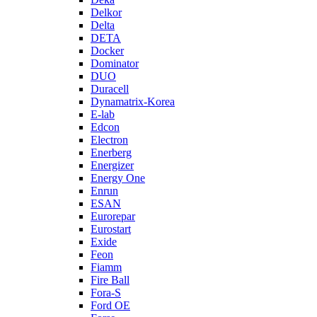
Delkor
Delta
DETA
Docker
Dominator
DUO
Duracell
Dynamatrix-Korea
E-lab
Edcon
Electron
Enerberg
Energizer
Energy One
Enrun
ESAN
Eurorepar
Eurostart
Exide
Feon
Fiamm
Fire Ball
Fora-S
Ford OE