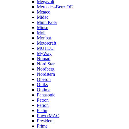
Megavolt
Mercedes-Benz OE
Metaco
Midac
Minn Kota
Minsu
Moll
Monbat
Motorcraft
MUTLU
MyWay
Nomad
Nord Star
Nordberg
Nordstern
Oberon
Oniks
Optima
Panasonic
Patron
Perion
Platin
PowerMAQ
President
Prime