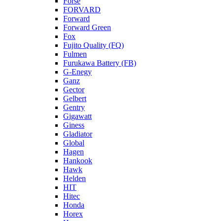
Forse
FORVARD
Forward
Forward Green
Fox
Fujito Quality (FQ)
Fulmen
Furukawa Battery (FB)
G-Enegy
Ganz
Gector
Gelbert
Gentry
Gigawatt
Giness
Gladiator
Global
Hagen
Hankook
Hawk
Helden
HIT
Hitec
Honda
Horex