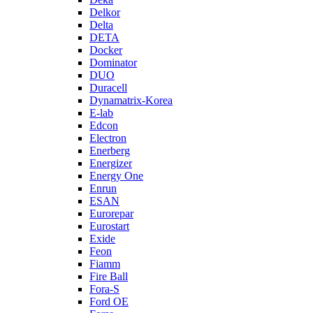
Delkor
Delta
DETA
Docker
Dominator
DUO
Duracell
Dynamatrix-Korea
E-lab
Edcon
Electron
Enerberg
Energizer
Energy One
Enrun
ESAN
Eurorepar
Eurostart
Exide
Feon
Fiamm
Fire Ball
Fora-S
Ford OE