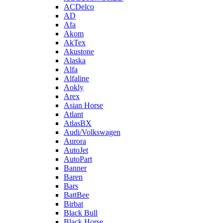
ACDelco
AD
Afa
Akom
AkTex
Akustone
Alaska
Alfa
Alfaline
Aokly
Arex
Asian Horse
Atlant
AtlasBX
Audi/Volkswagen
Aurora
AutoJet
AutoPart
Banner
Baren
Bars
BattBee
Birbat
Black Bull
Black Horse