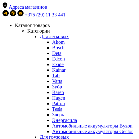
Адреса магазинов
+375 (29) 11 33 441
Каталог товаров
Категории
Для легковых
Akom
Bosch
Deta
Edcon
Exide
Kainar
Tab
Varta
Зубр
Baren
Hagen
Patron
Tesla
Зверь
Энергасила
Автомобильные аккумуляторы Byzon
Автомобильные аккумуляторы Gector
Для грузовых