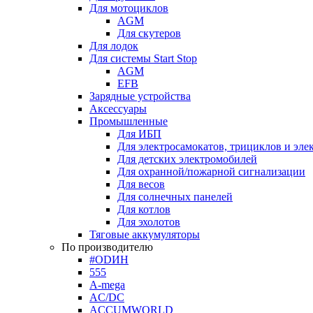
Для мотоциклов
AGM
Для скутеров
Для лодок
Для системы Start Stop
AGM
EFB
Зарядные устройства
Аксессуары
Промышленные
Для ИБП
Для электросамокатов, трициклов и эле
Для детских электромобилей
Для охранной/пожарной сигнализации
Для весов
Для солнечных панелей
Для котлов
Для эхолотов
Тяговые аккумуляторы
По производителю
#ODИН
555
A-mega
AC/DC
ACCUMWORLD