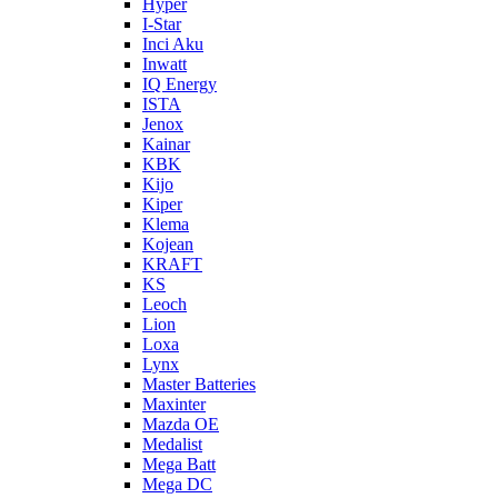
Hyper
I-Star
Inci Aku
Inwatt
IQ Energy
ISTA
Jenox
Kainar
KBK
Kijo
Kiper
Klema
Kojean
KRAFT
KS
Leoch
Lion
Loxa
Lynx
Master Batteries
Maxinter
Mazda OE
Medalist
Mega Batt
Mega DC