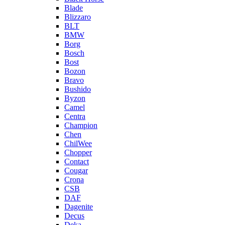
Blade
Blizzaro
BLT
BMW
Borg
Bosch
Bost
Bozon
Bravo
Bushido
Byzon
Camel
Centra
Champion
Chen
ChilWee
Chopper
Contact
Cougar
Crona
CSB
DAF
Dagenite
Decus
Deka