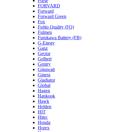
Forse
FORVARD
Forward
Forward Green
Fox
Fujito Quality (FQ)
Fulmen
Furukawa Battery (FB)
G-Enegy
Ganz
Gector
Gelbert
Gentry
Gigawatt
Giness
Gladiator
Global
Hagen
Hankook
Hawk
Helden
HIT
Hitec
Honda
Horex