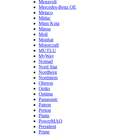
Megavolt
Mercedes-Benz OE
Metaco
Midac
Minn Kota
Minsu
Moll
Monbat
Motorcraft
MUTLU
MyWay
Nomad
Nord Star
Nordberg
Nordstern
Oberon
Oniks
Optima
Panasonic
Patron
Perion
Platin
PowerMAQ
President
Prime