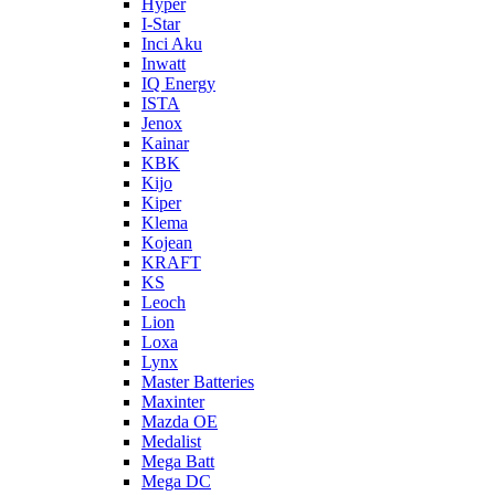
Hyper
I-Star
Inci Aku
Inwatt
IQ Energy
ISTA
Jenox
Kainar
KBK
Kijo
Kiper
Klema
Kojean
KRAFT
KS
Leoch
Lion
Loxa
Lynx
Master Batteries
Maxinter
Mazda OE
Medalist
Mega Batt
Mega DC