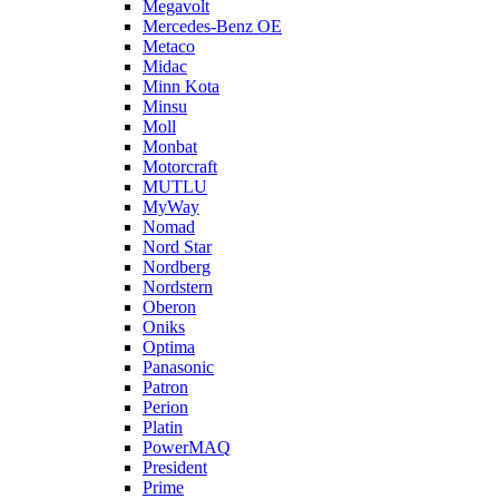
Megavolt
Mercedes-Benz OE
Metaco
Midac
Minn Kota
Minsu
Moll
Monbat
Motorcraft
MUTLU
MyWay
Nomad
Nord Star
Nordberg
Nordstern
Oberon
Oniks
Optima
Panasonic
Patron
Perion
Platin
PowerMAQ
President
Prime