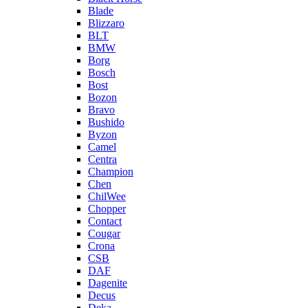
Blade
Blizzaro
BLT
BMW
Borg
Bosch
Bost
Bozon
Bravo
Bushido
Byzon
Camel
Centra
Champion
Chen
ChilWee
Chopper
Contact
Cougar
Crona
CSB
DAF
Dagenite
Decus
Deka