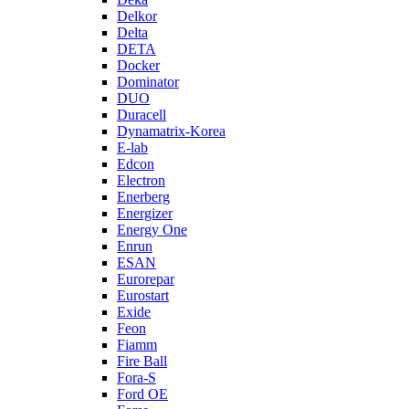
Delkor
Delta
DETA
Docker
Dominator
DUO
Duracell
Dynamatrix-Korea
E-lab
Edcon
Electron
Enerberg
Energizer
Energy One
Enrun
ESAN
Eurorepar
Eurostart
Exide
Feon
Fiamm
Fire Ball
Fora-S
Ford OE