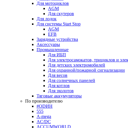
Для мотоциклов
AGM
Для скутеров
Для лодок
Для системы Start Stop
AGM
EFB
Зарядные устройства
Аксессуары
Промышленные
Для ИБП
Для электросамокатов, трициклов и эле
Для детских электромобилей
Для охранной/пожарной сигнализации
Для весов
Для солнечных панелей
Для котлов
Для эхолотов
Тяговые аккумуляторы
По производителю
#ODИН
555
A-mega
AC/DC
ACCUMWORLD