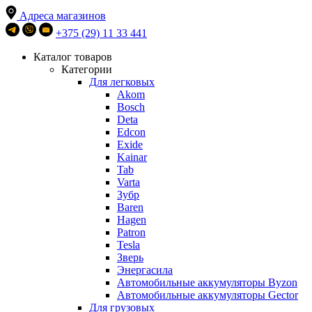
Адреса магазинов
+375 (29) 11 33 441
Каталог товаров
Категории
Для легковых
Akom
Bosch
Deta
Edcon
Exide
Kainar
Tab
Varta
Зубр
Baren
Hagen
Patron
Tesla
Зверь
Энергасила
Автомобильные аккумуляторы Byzon
Автомобильные аккумуляторы Gector
Для грузовых