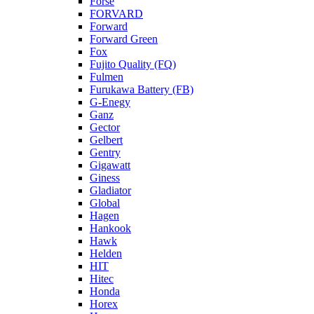
Forse
FORVARD
Forward
Forward Green
Fox
Fujito Quality (FQ)
Fulmen
Furukawa Battery (FB)
G-Enegy
Ganz
Gector
Gelbert
Gentry
Gigawatt
Giness
Gladiator
Global
Hagen
Hankook
Hawk
Helden
HIT
Hitec
Honda
Horex