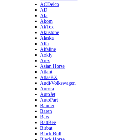
ACDelco
AD
Afa
Akom
AkTex
Akustone
Alaska
Alfa
Alfaline
Aokly
Arex
Asian Horse
Atlant
AtlasBX
Audi/Volkswagen
Aurora
AutoJet
AutoPart
Banner
Baren
Bars
BattBee
Birbat
Black Bull
Black Horse