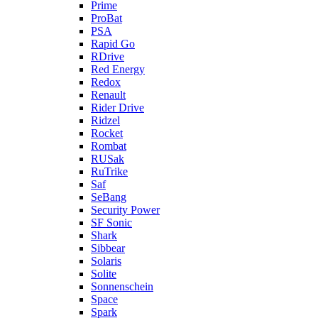
Prime
ProBat
PSA
Rapid Go
RDrive
Red Energy
Redox
Renault
Rider Drive
Ridzel
Rocket
Rombat
RUSak
RuTrike
Saf
SeBang
Security Power
SF Sonic
Shark
Sibbear
Solaris
Solite
Sonnenschein
Space
Spark