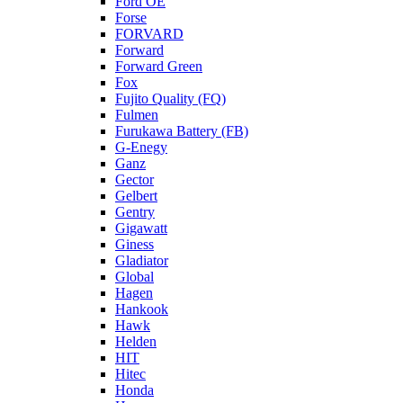
Ford OE
Forse
FORVARD
Forward
Forward Green
Fox
Fujito Quality (FQ)
Fulmen
Furukawa Battery (FB)
G-Enegy
Ganz
Gector
Gelbert
Gentry
Gigawatt
Giness
Gladiator
Global
Hagen
Hankook
Hawk
Helden
HIT
Hitec
Honda