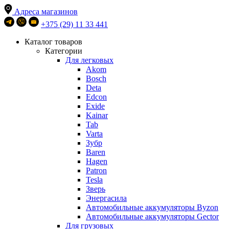
Адреса магазинов
+375 (29) 11 33 441
Каталог товаров
Категории
Для легковых
Akom
Bosch
Deta
Edcon
Exide
Kainar
Tab
Varta
Зубр
Baren
Hagen
Patron
Tesla
Зверь
Энергасила
Автомобильные аккумуляторы Byzon
Автомобильные аккумуляторы Gector
Для грузовых