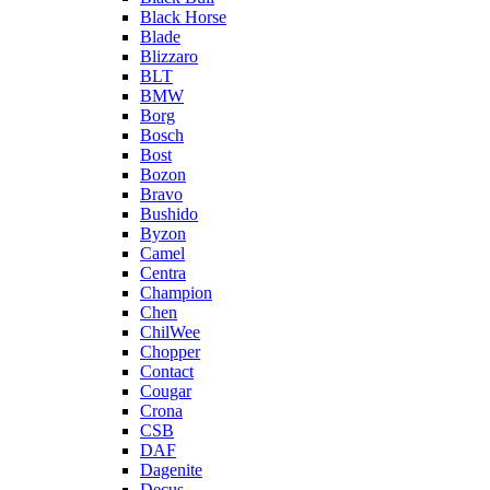
Black Horse
Blade
Blizzaro
BLT
BMW
Borg
Bosch
Bost
Bozon
Bravo
Bushido
Byzon
Camel
Centra
Champion
Chen
ChilWee
Chopper
Contact
Cougar
Crona
CSB
DAF
Dagenite
Decus