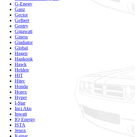
G-Enegy
Ganz
Gector
Gelbert
Gentry
Gigawatt
Giness
Gladiator
Global
Hagen
Hankook
Hawk
Helden
HIT
Hitec
Honda
Horex
Hyper
I-Star
Inci Aku
Inwatt
IQ Energy
ISTA
Jenox
Kainar