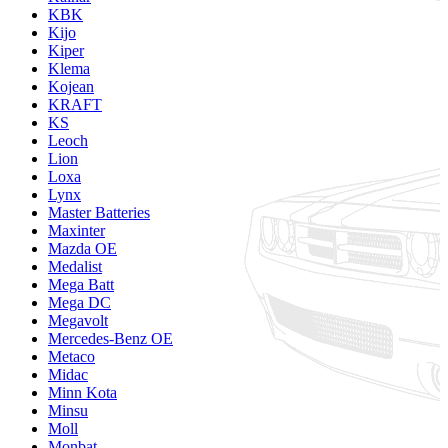
KBK
Kijo
Kiper
Klema
Kojean
KRAFT
KS
Leoch
Lion
Loxa
Lynx
Master Batteries
Maxinter
Mazda OE
Medalist
Mega Batt
Mega DC
Megavolt
Mercedes-Benz OE
Metaco
Midac
Minn Kota
Minsu
Moll
Monbat