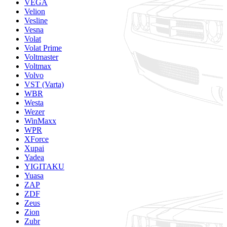
VEGA
Velion
Vesline
Vesna
Volat
Volat Prime
Voltmaster
Voltmax
Volvo
VST (Varta)
WBR
Westa
Wezer
WinMaxx
WPR
XForce
Xupai
Yadea
YIGITAKU
Yuasa
ZAP
ZDF
Zeus
Zion
Zubr