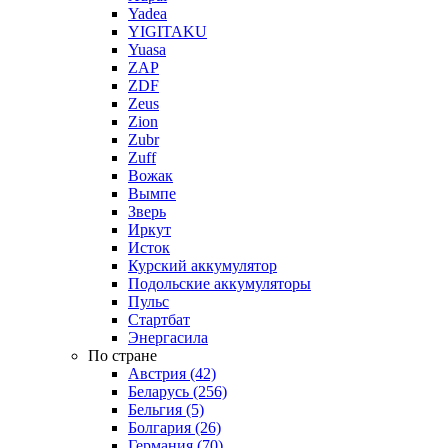
Yadea
YIGITAKU
Yuasa
ZAP
ZDF
Zeus
Zion
Zubr
Zuff
Вожак
Вымпе
Зверь
Иркут
Исток
Курский аккумулятор
Подольские аккумуляторы
Пульс
Стартбат
Энергасила
По стране
Австрия (42)
Беларусь (256)
Бельгия (5)
Болгария (26)
Германия (70)