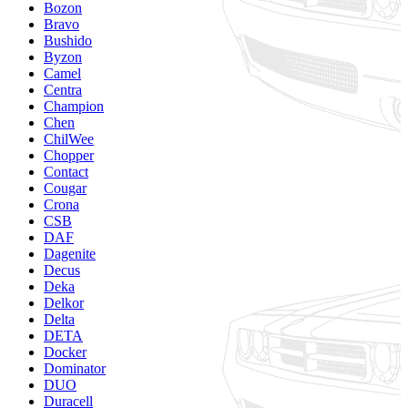
Bozon
Bravo
Bushido
Byzon
Camel
Centra
Champion
Chen
ChilWee
Chopper
Contact
Cougar
Crona
CSB
DAF
Dagenite
Decus
Deka
Delkor
Delta
DETA
Docker
Dominator
DUO
Duracell