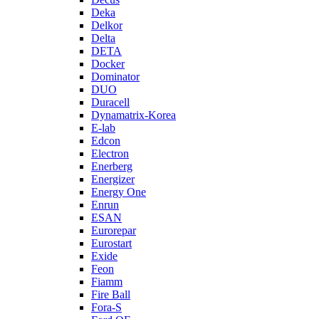
Deka
Delkor
Delta
DETA
Docker
Dominator
DUO
Duracell
Dynamatrix-Korea
E-lab
Edcon
Electron
Enerberg
Energizer
Energy One
Enrun
ESAN
Eurorepar
Eurostart
Exide
Feon
Fiamm
Fire Ball
Fora-S