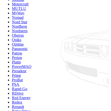
Motorcraft
MUTLU
MyWay
Nomad
Nord Star
Nordberg
Nordstern
Oberon
Oniks
Optima
Panasonic
Patron
Perion
Platin
PowerMAQ
President
Prime
ProBat
PSA
Rapid Go
RDrive
Red Energy
Redox
Renault