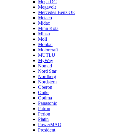
Mega DC
Megavolt
Mercedes-Benz OE
Metaco
Midac
Minn Kota
Minsu
Moll
Monbat
Motorcraft
MUTLU
MyWay
Nomad
Nord Star
Nordberg
Nordstern
Oberon
Oniks
Optima
Panasonic
Patron
Perion
Platin
PowerMAQ
President