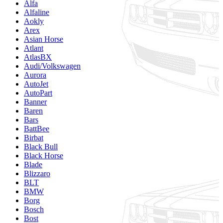
Alfa
Alfaline
Aokly
Arex
Asian Horse
Atlant
AtlasBX
Audi/Volkswagen
Aurora
AutoJet
AutoPart
Banner
Baren
Bars
BattBee
Birbat
Black Bull
Black Horse
Blade
Blizzaro
BLT
BMW
Borg
Bosch
Bost