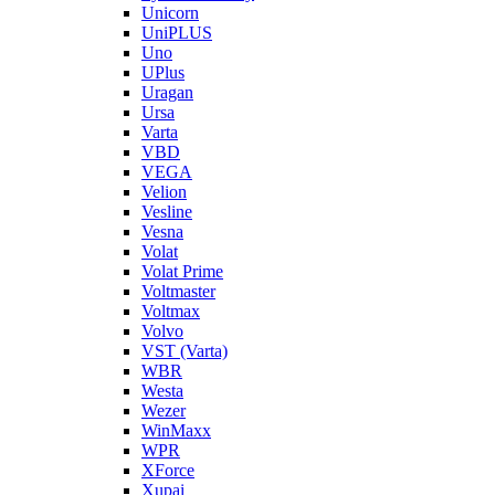
Unicorn
UniPLUS
Uno
UPlus
Uragan
Ursa
Varta
VBD
VEGA
Velion
Vesline
Vesna
Volat
Volat Prime
Voltmaster
Voltmax
Volvo
VST (Varta)
WBR
Westa
Wezer
WinMaxx
WPR
XForce
Xupai