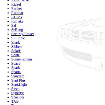
Rider Drive
Ridzel
Rocket
Rombat
RUSak
RuTrike
Saf
SeBang
Security Power
SF Sonic
Shark
Sibbear
Solaris
Solite
Sonnenschein
Space
Spark
Sparta
Starcraft
Start Plus
Start.Light
Steco
Synergy
Sznajder
TAB