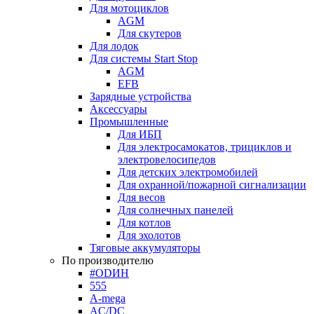
Для мотоциклов
AGM
Для скутеров
Для лодок
Для системы Start Stop
AGM
EFB
Зарядные устройства
Аксессуары
Промышленные
Для ИБП
Для электросамокатов, трициклов и
электровелосипедов
Для детских электромобилей
Для охранной/пожарной сигнализации
Для весов
Для солнечных панелей
Для котлов
Для эхолотов
Тяговые аккумуляторы
По производителю
#ODИН
555
A-mega
AC/DC