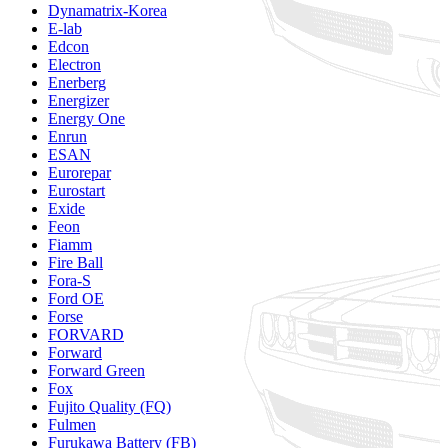
Dynamatrix-Korea
E-lab
Edcon
Electron
Enerberg
Energizer
Energy One
Enrun
ESAN
Eurorepar
Eurostart
Exide
Feon
Fiamm
Fire Ball
Fora-S
Ford OE
Forse
FORVARD
Forward
Forward Green
Fox
Fujito Quality (FQ)
Fulmen
Furukawa Battery (FB)