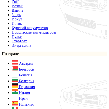
Zuff
Вожак
Вымпе
Зверь
Иркут
Исток
Курский аккумулятор
Подольские аккумуляторы
Пульс
Стартбат
Энергасила
По стране
Австрия
Беларусь
Бельгия
Болгария
Германия
Индия
Иран
Испания