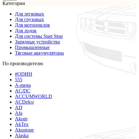
Категории
Для легковых
Для грузовых
Для мотоциклов
Для лодок
Для системы Start Stop
Зарядные устройства
Промышленные
Тяговые аккумуляторы
По производителю
#ODИН
555
A-mega
AC/DC
ACCUMWORLD
ACDelco
AD
Afa
Akom
AkTex
Akustone
Alaska