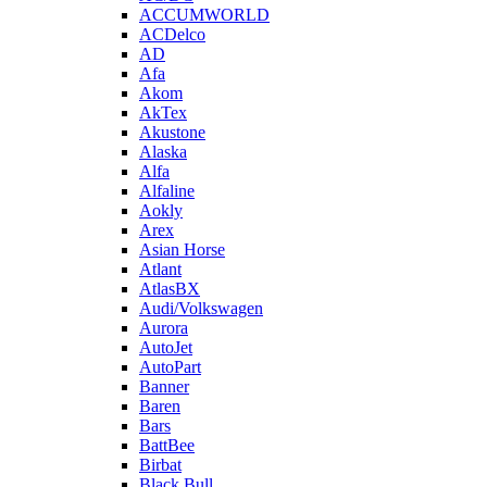
ACCUMWORLD
ACDelco
AD
Afa
Akom
AkTex
Akustone
Alaska
Alfa
Alfaline
Aokly
Arex
Asian Horse
Atlant
AtlasBX
Audi/Volkswagen
Aurora
AutoJet
AutoPart
Banner
Baren
Bars
BattBee
Birbat
Black Bull