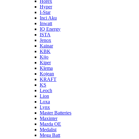
Horex
Hyper
I-Star
Inci Aku
Inwatt
IQ Energy
ISTA
Jenox
Kainar
KBK
Kijo
Kiper
Klema
Kojean
KRAFT
KS
Leoch
Lion
Loxa
Lynx
Master Batteries
Maxinter
Mazda OE
Medalist
Mega Batt