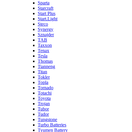
Sparta
Starcraft
Start Plus
Start.Light
Steco
Synergy
Sznajder
TAB
Taxxon
Tenax
Tesla
Thomas
Tianneng
Titan
Tokler
Topla
Tornado
Totachi
Toyota
Trojan
Tubor
Tudor
Tungstone
Turbo Batteries
Tyumen Battery