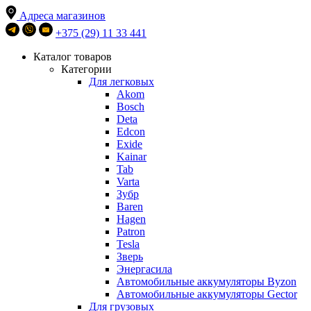
Адреса магазинов
+375 (29) 11 33 441
Каталог товаров
Категории
Для легковых
Akom
Bosch
Deta
Edcon
Exide
Kainar
Tab
Varta
Зубр
Baren
Hagen
Patron
Tesla
Зверь
Энергасила
Автомобильные аккумуляторы Byzon
Автомобильные аккумуляторы Gector
Для грузовых