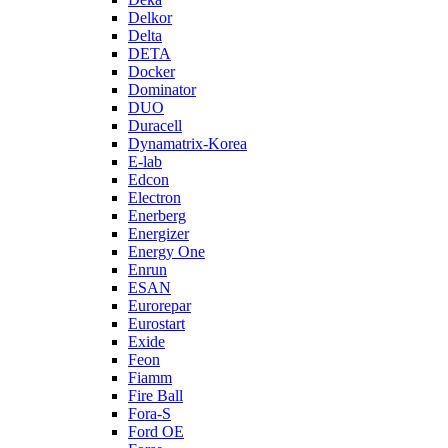
Delkor
Delta
DETA
Docker
Dominator
DUO
Duracell
Dynamatrix-Korea
E-lab
Edcon
Electron
Enerberg
Energizer
Energy One
Enrun
ESAN
Eurorepar
Eurostart
Exide
Feon
Fiamm
Fire Ball
Fora-S
Ford OE