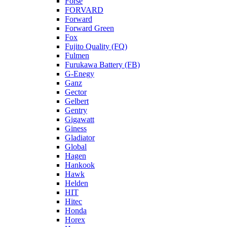
Forse
FORVARD
Forward
Forward Green
Fox
Fujito Quality (FQ)
Fulmen
Furukawa Battery (FB)
G-Enegy
Ganz
Gector
Gelbert
Gentry
Gigawatt
Giness
Gladiator
Global
Hagen
Hankook
Hawk
Helden
HIT
Hitec
Honda
Horex