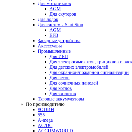
Для мотоциклов
AGM
Для скутеров
Для лодок
Для системы Start Stop
AGM
EFB
Зарядные устройства
Аксессуары
Промышленные
Для ИБП
Для электросамокатов, трициклов и эле
Для детских электромобилей
Для охранной/пожарной сигнализации
Для весов
Для солнечных панелей
Для котлов
Для эхолотов
Тяговые аккумуляторы
По производителю
#ODИН
555
A-mega
AC/DC
ACCUMWORLD