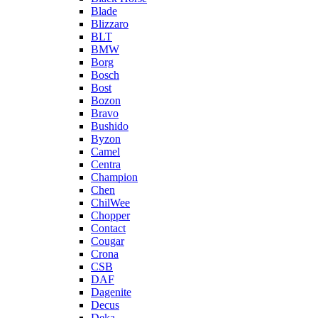
Blade
Blizzaro
BLT
BMW
Borg
Bosch
Bost
Bozon
Bravo
Bushido
Byzon
Camel
Centra
Champion
Chen
ChilWee
Chopper
Contact
Cougar
Crona
CSB
DAF
Dagenite
Decus
Deka