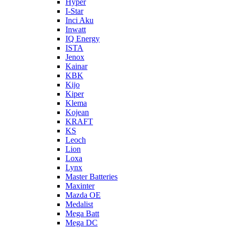
Hyper
I-Star
Inci Aku
Inwatt
IQ Energy
ISTA
Jenox
Kainar
KBK
Kijo
Kiper
Klema
Kojean
KRAFT
KS
Leoch
Lion
Loxa
Lynx
Master Batteries
Maxinter
Mazda OE
Medalist
Mega Batt
Mega DC