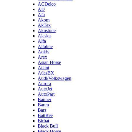
ACDelco
AD
Afa
Akom
AkTex
Akustone
Alaska
Alfa
Alfaline
Aokly
Arex
Asian Horse
Atlant
AtlasBX
Audi/Volkswagen
Aurora
AutoJet
AutoPart
Banner
Baren
Bars
BattBee
Birbat
Black Bull
Black Horse