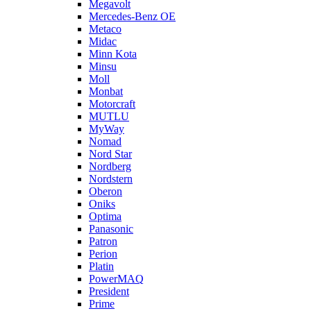
Megavolt
Mercedes-Benz OE
Metaco
Midac
Minn Kota
Minsu
Moll
Monbat
Motorcraft
MUTLU
MyWay
Nomad
Nord Star
Nordberg
Nordstern
Oberon
Oniks
Optima
Panasonic
Patron
Perion
Platin
PowerMAQ
President
Prime