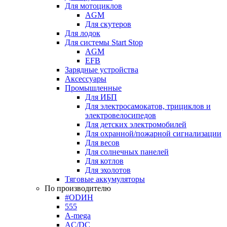
Для мотоциклов
AGM
Для скутеров
Для лодок
Для системы Start Stop
AGM
EFB
Зарядные устройства
Аксессуары
Промышленные
Для ИБП
Для электросамокатов, трициклов и
электровелосипедов
Для детских электромобилей
Для охранной/пожарной сигнализации
Для весов
Для солнечных панелей
Для котлов
Для эхолотов
Тяговые аккумуляторы
По производителю
#ODИН
555
A-mega
AC/DC