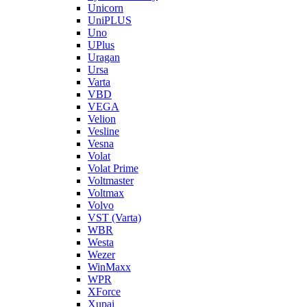
Unicorn
UniPLUS
Uno
UPlus
Uragan
Ursa
Varta
VBD
VEGA
Velion
Vesline
Vesna
Volat
Volat Prime
Voltmaster
Voltmax
Volvo
VST (Varta)
WBR
Westa
Wezer
WinMaxx
WPR
XForce
Xupai