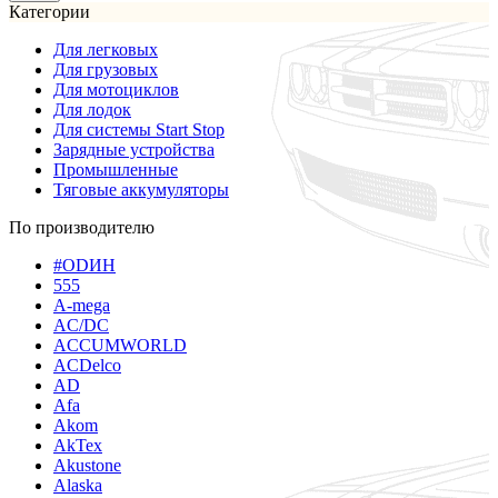
Категории
Для легковых
Для грузовых
Для мотоциклов
Для лодок
Для системы Start Stop
Зарядные устройства
Промышленные
Тяговые аккумуляторы
По производителю
#ODИН
555
A-mega
AC/DC
ACCUMWORLD
ACDelco
AD
Afa
Akom
AkTex
Akustone
Alaska