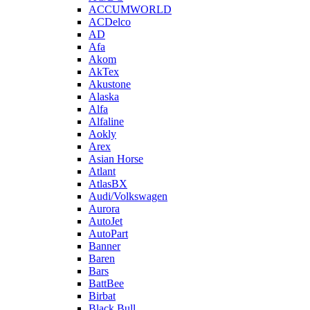
ACCUMWORLD
ACDelco
AD
Afa
Akom
AkTex
Akustone
Alaska
Alfa
Alfaline
Aokly
Arex
Asian Horse
Atlant
AtlasBX
Audi/Volkswagen
Aurora
AutoJet
AutoPart
Banner
Baren
Bars
BattBee
Birbat
Black Bull