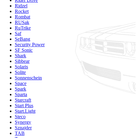
Rider Drive
Ridzel
Rocket
Rombat
RUSak
RuTrike
Saf
SeBang
Security Power
SF Sonic
Shark
Sibbear
Solaris
Solite
Sonnenschein
Space
Spark
Sparta
Starcraft
Start Plus
Start.Light
Steco
Synergy
Sznajder
TAB