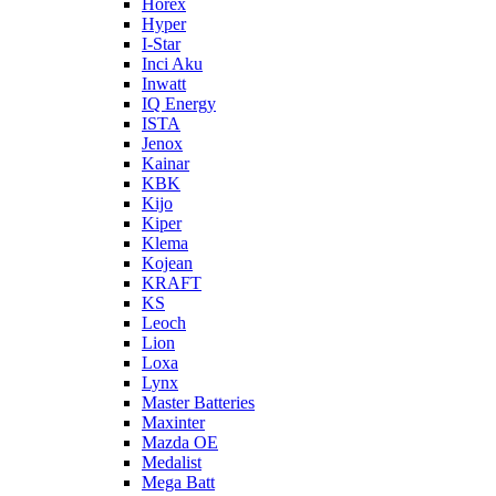
Horex
Hyper
I-Star
Inci Aku
Inwatt
IQ Energy
ISTA
Jenox
Kainar
KBK
Kijo
Kiper
Klema
Kojean
KRAFT
KS
Leoch
Lion
Loxa
Lynx
Master Batteries
Maxinter
Mazda OE
Medalist
Mega Batt