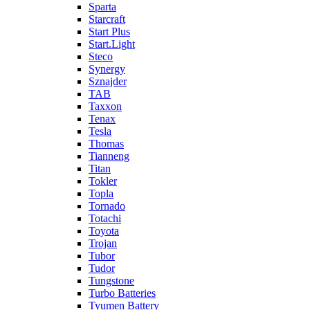
Sparta
Starcraft
Start Plus
Start.Light
Steco
Synergy
Sznajder
TAB
Taxxon
Tenax
Tesla
Thomas
Tianneng
Titan
Tokler
Topla
Tornado
Totachi
Toyota
Trojan
Tubor
Tudor
Tungstone
Turbo Batteries
Tyumen Battery