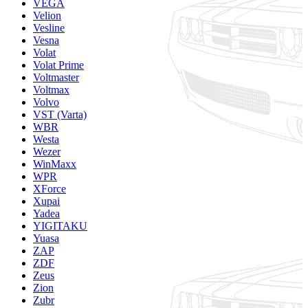
VEGA
Velion
Vesline
Vesna
Volat
Volat Prime
Voltmaster
Voltmax
Volvo
VST (Varta)
WBR
Westa
Wezer
WinMaxx
WPR
XForce
Xupai
Yadea
YIGITAKU
Yuasa
ZAP
ZDF
Zeus
Zion
Zubr