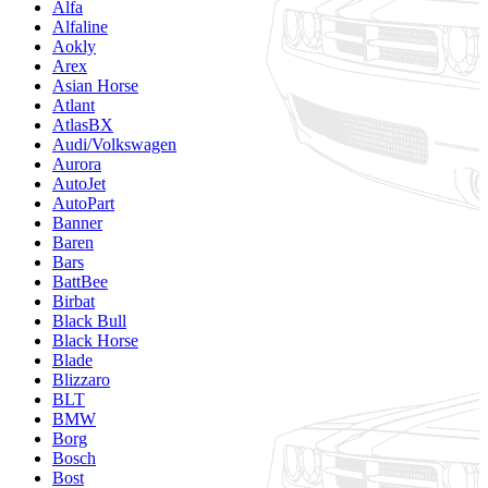
Alfa
Alfaline
Aokly
Arex
Asian Horse
Atlant
AtlasBX
Audi/Volkswagen
Aurora
AutoJet
AutoPart
Banner
Baren
Bars
BattBee
Birbat
Black Bull
Black Horse
Blade
Blizzaro
BLT
BMW
Borg
Bosch
Bost