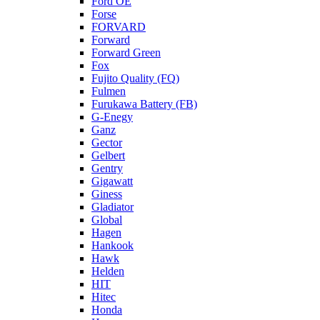
Ford OE
Forse
FORVARD
Forward
Forward Green
Fox
Fujito Quality (FQ)
Fulmen
Furukawa Battery (FB)
G-Enegy
Ganz
Gector
Gelbert
Gentry
Gigawatt
Giness
Gladiator
Global
Hagen
Hankook
Hawk
Helden
HIT
Hitec
Honda