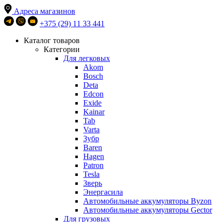
Адреса магазинов
+375 (29) 11 33 441
Каталог товаров
Категории
Для легковых
Akom
Bosch
Deta
Edcon
Exide
Kainar
Tab
Varta
Зубр
Baren
Hagen
Patron
Tesla
Зверь
Энергасила
Автомобильные аккумуляторы Byzon
Автомобильные аккумуляторы Gector
Для грузовых