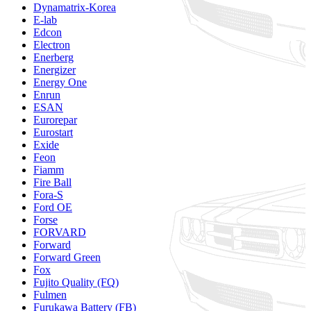
Dynamatrix-Korea
E-lab
Edcon
Electron
Enerberg
Energizer
Energy One
Enrun
ESAN
Eurorepar
Eurostart
Exide
Feon
Fiamm
Fire Ball
Fora-S
Ford OE
Forse
FORVARD
Forward
Forward Green
Fox
Fujito Quality (FQ)
Fulmen
Furukawa Battery (FB)