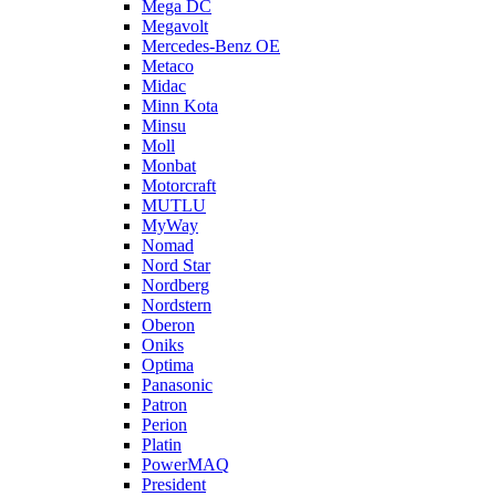
Mega DC
Megavolt
Mercedes-Benz OE
Metaco
Midac
Minn Kota
Minsu
Moll
Monbat
Motorcraft
MUTLU
MyWay
Nomad
Nord Star
Nordberg
Nordstern
Oberon
Oniks
Optima
Panasonic
Patron
Perion
Platin
PowerMAQ
President