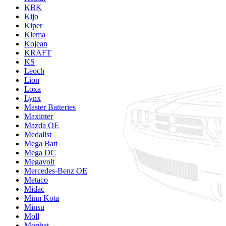
KBK
Kijo
Kiper
Klema
Kojean
KRAFT
KS
Leoch
Lion
Loxa
Lynx
Master Batteries
Maxinter
Mazda OE
Medalist
Mega Batt
Mega DC
Megavolt
Mercedes-Benz OE
Metaco
Midac
Minn Kota
Minsu
Moll
Monbat