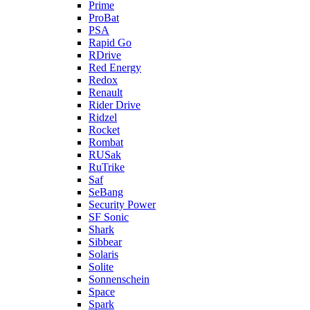
Prime
ProBat
PSA
Rapid Go
RDrive
Red Energy
Redox
Renault
Rider Drive
Ridzel
Rocket
Rombat
RUSak
RuTrike
Saf
SeBang
Security Power
SF Sonic
Shark
Sibbear
Solaris
Solite
Sonnenschein
Space
Spark