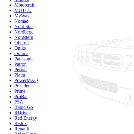
Motorcraft
MUTLU
MyWay
Nomad
Nord Star
Nordberg
Nordstern
Oberon
Oniks
Optima
Panasonic
Patron
Perion
Platin
PowerMAQ
President
Prime
ProBat
PSA
Rapid Go
RDrive
Red Energy
Redox
Renault