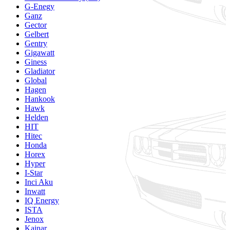
G-Enegy
Ganz
Gector
Gelbert
Gentry
Gigawatt
Giness
Gladiator
Global
Hagen
Hankook
Hawk
Helden
HIT
Hitec
Honda
Horex
Hyper
I-Star
Inci Aku
Inwatt
IQ Energy
ISTA
Jenox
Kainar