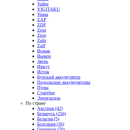
Yadea
YIGITAKU
Yuasa
ZAP
ZDF
Zeus
Zion
Zubr
Zuff
Вожак
Вымпе
Зверь
Иркут
Исток
Курский аккумулятор
Подольские аккумуляторы
Пульс
Стартбат
Энергасила
По стране
Австрия (42)
Беларусь (256)
Бельгия (5)
Болгария (26)
Германия (70)