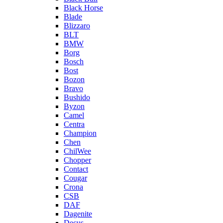
Black Horse
Blade
Blizzaro
BLT
BMW
Borg
Bosch
Bost
Bozon
Bravo
Bushido
Byzon
Camel
Centra
Champion
Chen
ChilWee
Chopper
Contact
Cougar
Crona
CSB
DAF
Dagenite
Decus