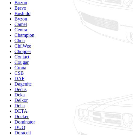
Bozon
Bravo
Bushido
Byzon
Camel
Centra
Champion
Chen
ChilWee
Chopper
Contact
Cougar
Crona
CSB
DAF
Dagenite
Decus
Deka
Delkor
Delta
DETA
Docker
Dominator
DUO
Duracell