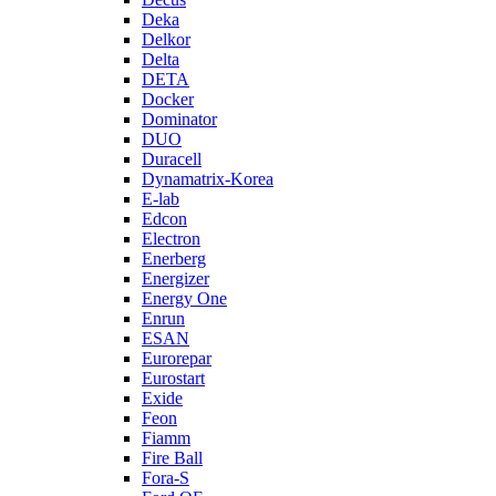
Deka
Delkor
Delta
DETA
Docker
Dominator
DUO
Duracell
Dynamatrix-Korea
E-lab
Edcon
Electron
Enerberg
Energizer
Energy One
Enrun
ESAN
Eurorepar
Eurostart
Exide
Feon
Fiamm
Fire Ball
Fora-S