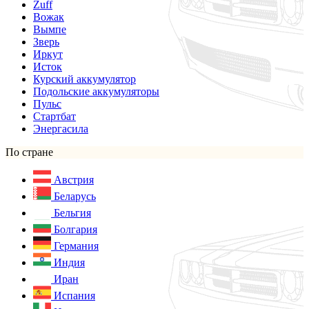
Zuff
Вожак
Вымпе
Зверь
Иркут
Исток
Курский аккумулятор
Подольские аккумуляторы
Пульс
Стартбат
Энергасила
По стране
Австрия
Беларусь
Бельгия
Болгария
Германия
Индия
Иран
Испания