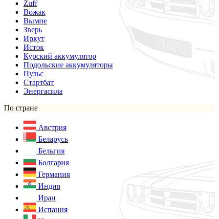
Zuff
Вожак
Вымпе
Зверь
Иркут
Исток
Курский аккумулятор
Подольские аккумуляторы
Пульс
Стартбат
Энергасила
По стране
Австрия
Беларусь
Бельгия
Болгария
Германия
Индия
Иран
Испания