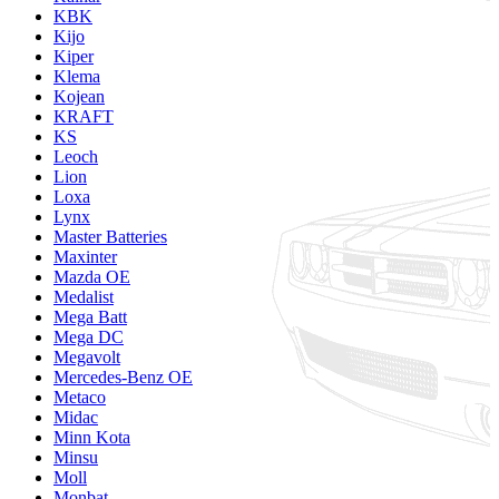
KBK
Kijo
Kiper
Klema
Kojean
KRAFT
KS
Leoch
Lion
Loxa
Lynx
Master Batteries
Maxinter
Mazda OE
Medalist
Mega Batt
Mega DC
Megavolt
Mercedes-Benz OE
Metaco
Midac
Minn Kota
Minsu
Moll
Monbat