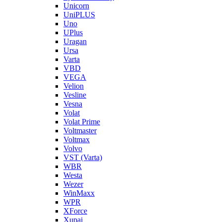
Unicorn
UniPLUS
Uno
UPlus
Uragan
Ursa
Varta
VBD
VEGA
Velion
Vesline
Vesna
Volat
Volat Prime
Voltmaster
Voltmax
Volvo
VST (Varta)
WBR
Westa
Wezer
WinMaxx
WPR
XForce
Xupai