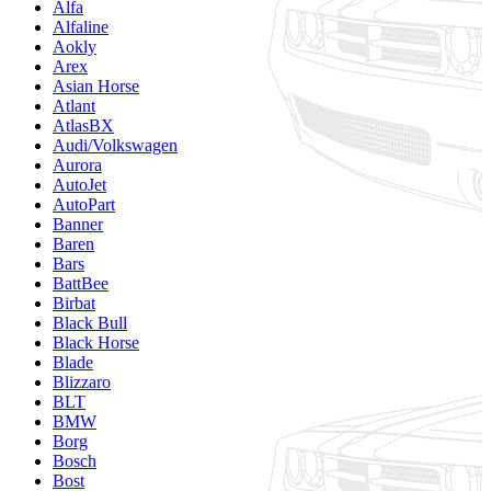
Alfa
Alfaline
Aokly
Arex
Asian Horse
Atlant
AtlasBX
Audi/Volkswagen
Aurora
AutoJet
AutoPart
Banner
Baren
Bars
BattBee
Birbat
Black Bull
Black Horse
Blade
Blizzaro
BLT
BMW
Borg
Bosch
Bost