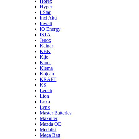
Horex
Hyper
I-Star
Inci Aku
Inwatt
IQ Energy
ISTA
Jenox
Kainar
KBK
Kijo
Kiper
Klema
Kojean
KRAFT
KS
Leoch
Lion
Loxa
Lynx
Master Batteries
Maxinter
Mazda OE
Medalist
Mega Batt