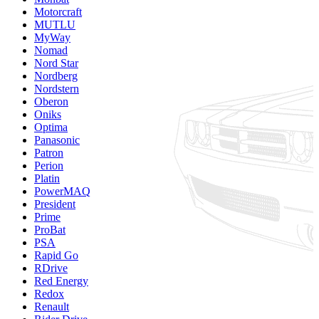
Motorcraft
MUTLU
MyWay
Nomad
Nord Star
Nordberg
Nordstern
Oberon
Oniks
Optima
Panasonic
Patron
Perion
Platin
PowerMAQ
President
Prime
ProBat
PSA
Rapid Go
RDrive
Red Energy
Redox
Renault