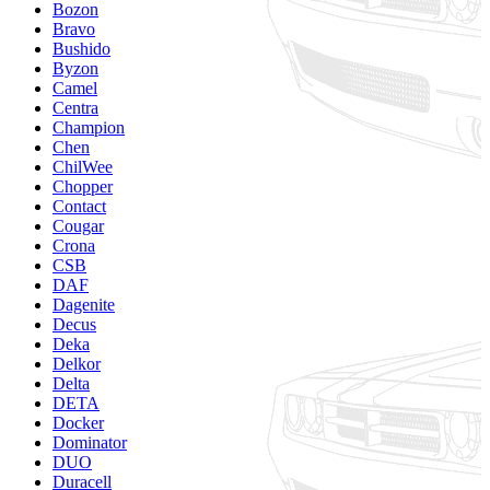
Bozon
Bravo
Bushido
Byzon
Camel
Centra
Champion
Chen
ChilWee
Chopper
Contact
Cougar
Crona
CSB
DAF
Dagenite
Decus
Deka
Delkor
Delta
DETA
Docker
Dominator
DUO
Duracell