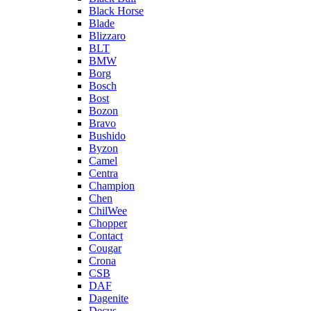
Black Horse
Blade
Blizzaro
BLT
BMW
Borg
Bosch
Bost
Bozon
Bravo
Bushido
Byzon
Camel
Centra
Champion
Chen
ChilWee
Chopper
Contact
Cougar
Crona
CSB
DAF
Dagenite
Decus