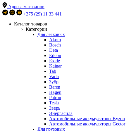
Адреса магазинов
+375 (29) 11 33 441
Каталог товаров
Категории
Для легковых
Akom
Bosch
Deta
Edcon
Exide
Kainar
Tab
Varta
Зубр
Baren
Hagen
Patron
Tesla
Зверь
Энергасила
Автомобильные аккумуляторы Byzon
Автомобильные аккумуляторы Gector
Для грузовых