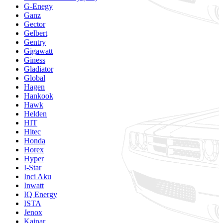
G-Enegy
Ganz
Gector
Gelbert
Gentry
Gigawatt
Giness
Gladiator
Global
Hagen
Hankook
Hawk
Helden
HIT
Hitec
Honda
Horex
Hyper
I-Star
Inci Aku
Inwatt
IQ Energy
ISTA
Jenox
Kainar