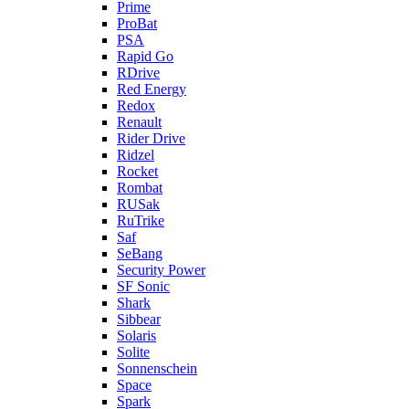
Prime
ProBat
PSA
Rapid Go
RDrive
Red Energy
Redox
Renault
Rider Drive
Ridzel
Rocket
Rombat
RUSak
RuTrike
Saf
SeBang
Security Power
SF Sonic
Shark
Sibbear
Solaris
Solite
Sonnenschein
Space
Spark