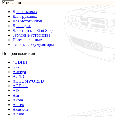
Категории
Для легковых
Для грузовых
Для мотоциклов
Для лодок
Для системы Start Stop
Зарядные устройства
Промышленные
Тяговые аккумуляторы
По производителю
#ODИН
555
A-mega
AC/DC
ACCUMWORLD
ACDelco
AD
Afa
Akom
AkTex
Akustone
Alaska