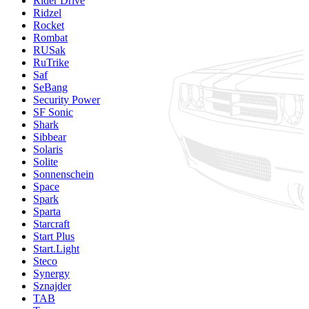
Rider Drive
Ridzel
Rocket
Rombat
RUSak
RuTrike
Saf
SeBang
Security Power
SF Sonic
Shark
Sibbear
Solaris
Solite
Sonnenschein
Space
Spark
Sparta
Starcraft
Start Plus
Start.Light
Steco
Synergy
Sznajder
TAB