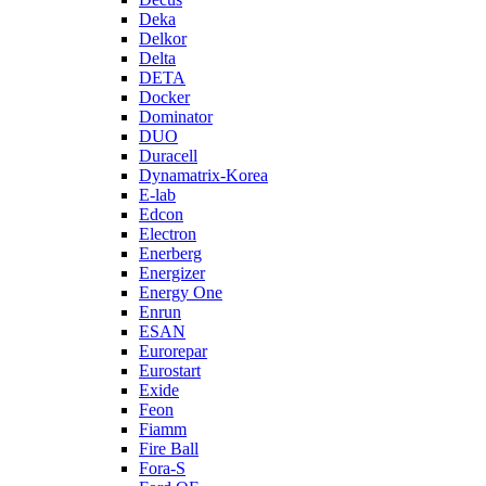
Deka
Delkor
Delta
DETA
Docker
Dominator
DUO
Duracell
Dynamatrix-Korea
E-lab
Edcon
Electron
Enerberg
Energizer
Energy One
Enrun
ESAN
Eurorepar
Eurostart
Exide
Feon
Fiamm
Fire Ball
Fora-S