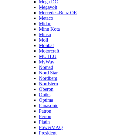
Mega DC
Megavolt
Mercedes-Benz OE
Metaco
Midac
Minn Kota
Minsu
Moll
Monbat
Motorcraft
MUTLU
MyWay
Nomad
Nord Star
Nordberg
Nordstern
Oberon
Oniks
Optima
Panasonic
Patron
Perion
Platin
PowerMAQ
President