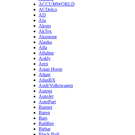
ACCUMWORLD
ACDelco
AD
Afa
Akom
AkTex
Akustone
Alaska
Alfa
Alfaline
Aokly
Arex
Asian Horse
Atlant
AtlasBX
Audi/Volkswagen
Aurora
AutoJet
AutoPart
Banner
Baren
Bars
BattBee
Birbat
Black Bull