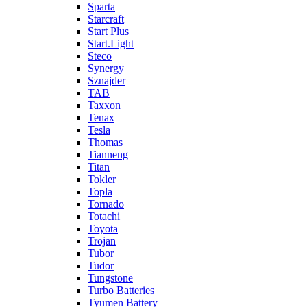
Sparta
Starcraft
Start Plus
Start.Light
Steco
Synergy
Sznajder
TAB
Taxxon
Tenax
Tesla
Thomas
Tianneng
Titan
Tokler
Topla
Tornado
Totachi
Toyota
Trojan
Tubor
Tudor
Tungstone
Turbo Batteries
Tyumen Battery