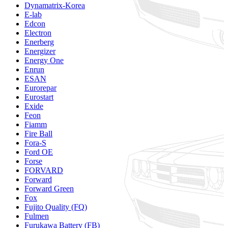
Dynamatrix-Korea
E-lab
Edcon
Electron
Enerberg
Energizer
Energy One
Enrun
ESAN
Eurorepar
Eurostart
Exide
Feon
Fiamm
Fire Ball
Fora-S
Ford OE
Forse
FORVARD
Forward
Forward Green
Fox
Fujito Quality (FQ)
Fulmen
Furukawa Battery (FB)