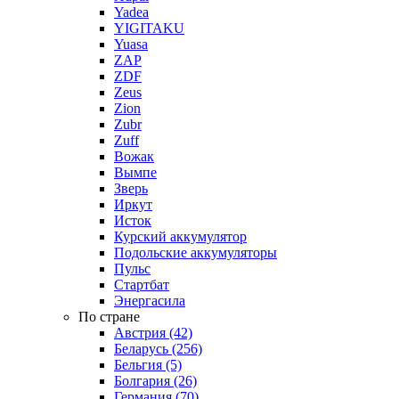
Yadea
YIGITAKU
Yuasa
ZAP
ZDF
Zeus
Zion
Zubr
Zuff
Вожак
Вымпе
Зверь
Иркут
Исток
Курский аккумулятор
Подольские аккумуляторы
Пульс
Стартбат
Энергасила
По стране
Австрия (42)
Беларусь (256)
Бельгия (5)
Болгария (26)
Германия (70)