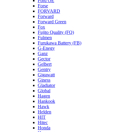
Ford OE
Forse
FORVARD
Forward
Forward Green
Fox
Fujito Quality (FQ)
Fulmen
Furukawa Battery (FB)
G-Enegy
Ganz
Gector
Gelbert
Gentry
Gigawatt
Giness
Gladiator
Global
Hagen
Hankook
Hawk
Helden
HIT
Hitec
Honda