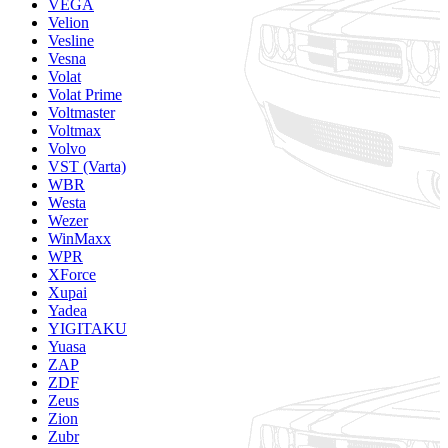
VEGA
Velion
Vesline
Vesna
Volat
Volat Prime
Voltmaster
Voltmax
Volvo
VST (Varta)
WBR
Westa
Wezer
WinMaxx
WPR
XForce
Xupai
Yadea
YIGITAKU
Yuasa
ZAP
ZDF
Zeus
Zion
Zubr