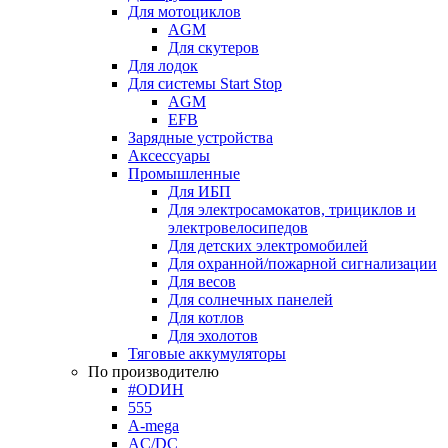
Для мотоциклов
AGM
Для скутеров
Для лодок
Для системы Start Stop
AGM
EFB
Зарядные устройства
Аксессуары
Промышленные
Для ИБП
Для электросамокатов, трициклов и
электровелосипедов
Для детских электромобилей
Для охранной/пожарной сигнализации
Для весов
Для солнечных панелей
Для котлов
Для эхолотов
Тяговые аккумуляторы
По производителю
#ODИН
555
A-mega
AC/DC