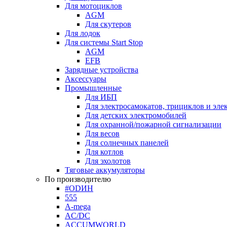
Для мотоциклов
AGM
Для скутеров
Для лодок
Для системы Start Stop
AGM
EFB
Зарядные устройства
Аксессуары
Промышленные
Для ИБП
Для электросамокатов, трициклов и эле
Для детских электромобилей
Для охранной/пожарной сигнализации
Для весов
Для солнечных панелей
Для котлов
Для эхолотов
Тяговые аккумуляторы
По производителю
#ODИН
555
A-mega
AC/DC
ACCUMWORLD