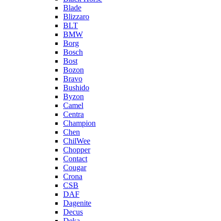
Blade
Blizzaro
BLT
BMW
Borg
Bosch
Bost
Bozon
Bravo
Bushido
Byzon
Camel
Centra
Champion
Chen
ChilWee
Chopper
Contact
Cougar
Crona
CSB
DAF
Dagenite
Decus
Deka