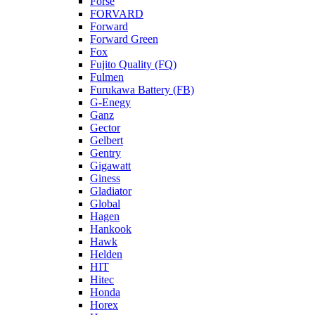
Forse
FORVARD
Forward
Forward Green
Fox
Fujito Quality (FQ)
Fulmen
Furukawa Battery (FB)
G-Enegy
Ganz
Gector
Gelbert
Gentry
Gigawatt
Giness
Gladiator
Global
Hagen
Hankook
Hawk
Helden
HIT
Hitec
Honda
Horex