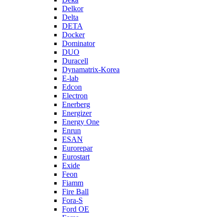
Delkor
Delta
DETA
Docker
Dominator
DUO
Duracell
Dynamatrix-Korea
E-lab
Edcon
Electron
Enerberg
Energizer
Energy One
Enrun
ESAN
Eurorepar
Eurostart
Exide
Feon
Fiamm
Fire Ball
Fora-S
Ford OE