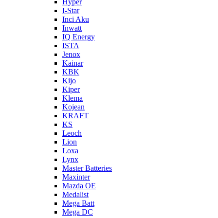
Hyper
I-Star
Inci Aku
Inwatt
IQ Energy
ISTA
Jenox
Kainar
KBK
Kijo
Kiper
Klema
Kojean
KRAFT
KS
Leoch
Lion
Loxa
Lynx
Master Batteries
Maxinter
Mazda OE
Medalist
Mega Batt
Mega DC