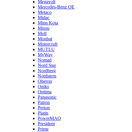
Megavolt
Mercedes-Benz OE
Metaco
Midac
Minn Kota
Minsu
Moll
Monbat
Motorcraft
MUTLU
MyWay
Nomad
Nord Star
Nordberg
Nordstern
Oberon
Oniks
Optima
Panasonic
Patron
Perion
Platin
PowerMAQ
President
Prime