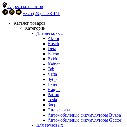
Адреса магазинов
+375 (29) 11 33 441
Каталог товаров
Категории
Для легковых
Akom
Bosch
Deta
Edcon
Exide
Kainar
Tab
Varta
Зубр
Baren
Hagen
Patron
Tesla
Зверь
Энергасила
Автомобильные аккумуляторы Byzon
Автомобильные аккумуляторы Gector
Для грузовых