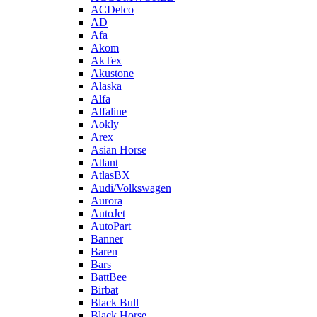
ACDelco
AD
Afa
Akom
AkTex
Akustone
Alaska
Alfa
Alfaline
Aokly
Arex
Asian Horse
Atlant
AtlasBX
Audi/Volkswagen
Aurora
AutoJet
AutoPart
Banner
Baren
Bars
BattBee
Birbat
Black Bull
Black Horse