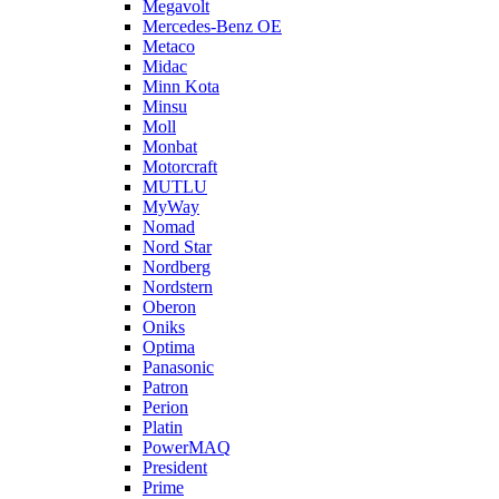
Megavolt
Mercedes-Benz OE
Metaco
Midac
Minn Kota
Minsu
Moll
Monbat
Motorcraft
MUTLU
MyWay
Nomad
Nord Star
Nordberg
Nordstern
Oberon
Oniks
Optima
Panasonic
Patron
Perion
Platin
PowerMAQ
President
Prime