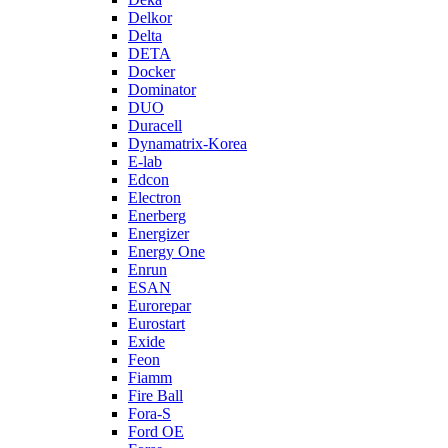
Delkor
Delta
DETA
Docker
Dominator
DUO
Duracell
Dynamatrix-Korea
E-lab
Edcon
Electron
Enerberg
Energizer
Energy One
Enrun
ESAN
Eurorepar
Eurostart
Exide
Feon
Fiamm
Fire Ball
Fora-S
Ford OE