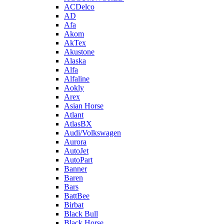
ACDelco
AD
Afa
Akom
AkTex
Akustone
Alaska
Alfa
Alfaline
Aokly
Arex
Asian Horse
Atlant
AtlasBX
Audi/Volkswagen
Aurora
AutoJet
AutoPart
Banner
Baren
Bars
BattBee
Birbat
Black Bull
Black Horse