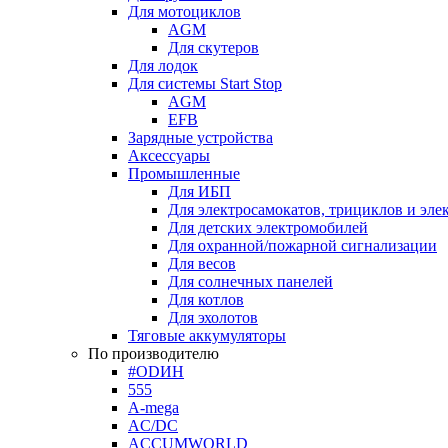
Для мотоциклов
AGM
Для скутеров
Для лодок
Для системы Start Stop
AGM
EFB
Зарядные устройства
Аксессуары
Промышленные
Для ИБП
Для электросамокатов, трициклов и эле
Для детских электромобилей
Для охранной/пожарной сигнализации
Для весов
Для солнечных панелей
Для котлов
Для эхолотов
Тяговые аккумуляторы
По производителю
#ODИН
555
A-mega
AC/DC
ACCUMWORLD