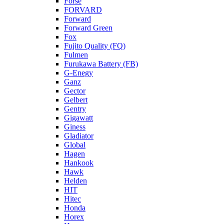
Forse
FORVARD
Forward
Forward Green
Fox
Fujito Quality (FQ)
Fulmen
Furukawa Battery (FB)
G-Enegy
Ganz
Gector
Gelbert
Gentry
Gigawatt
Giness
Gladiator
Global
Hagen
Hankook
Hawk
Helden
HIT
Hitec
Honda
Horex