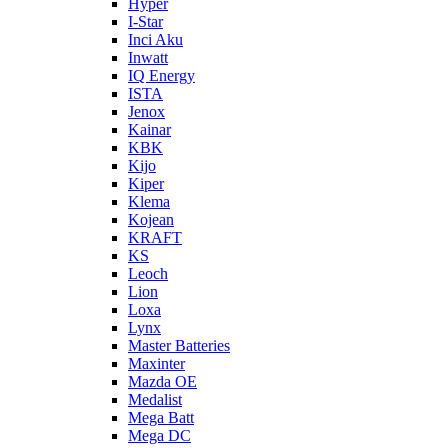
Hyper
I-Star
Inci Aku
Inwatt
IQ Energy
ISTA
Jenox
Kainar
KBK
Kijo
Kiper
Klema
Kojean
KRAFT
KS
Leoch
Lion
Loxa
Lynx
Master Batteries
Maxinter
Mazda OE
Medalist
Mega Batt
Mega DC