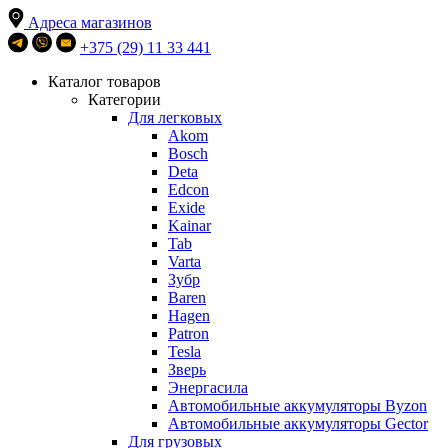
Адреса магазинов
+375 (29) 11 33 441
Каталог товаров
Категории
Для легковых
Akom
Bosch
Deta
Edcon
Exide
Kainar
Tab
Varta
Зубр
Baren
Hagen
Patron
Tesla
Зверь
Энергасила
Автомобильные аккумуляторы Byzon
Автомобильные аккумуляторы Gector
Для грузовых