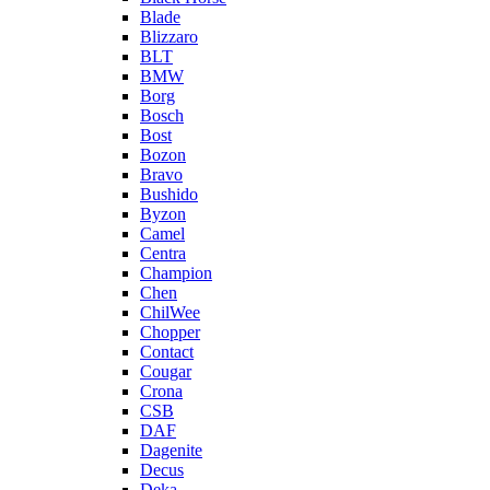
Blade
Blizzaro
BLT
BMW
Borg
Bosch
Bost
Bozon
Bravo
Bushido
Byzon
Camel
Centra
Champion
Chen
ChilWee
Chopper
Contact
Cougar
Crona
CSB
DAF
Dagenite
Decus
Deka