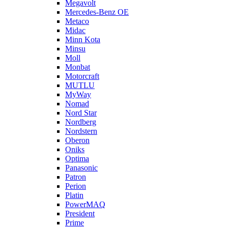
Megavolt
Mercedes-Benz OE
Metaco
Midac
Minn Kota
Minsu
Moll
Monbat
Motorcraft
MUTLU
MyWay
Nomad
Nord Star
Nordberg
Nordstern
Oberon
Oniks
Optima
Panasonic
Patron
Perion
Platin
PowerMAQ
President
Prime