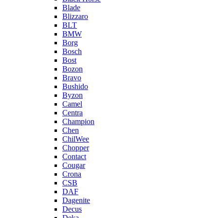
Blade
Blizzaro
BLT
BMW
Borg
Bosch
Bost
Bozon
Bravo
Bushido
Byzon
Camel
Centra
Champion
Chen
ChilWee
Chopper
Contact
Cougar
Crona
CSB
DAF
Dagenite
Decus
Deka