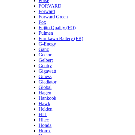
Forse
FORVARD
Forward
Forward Green
Fox
Fujito Quality (FQ)
Fulmen
Furukawa Battery (FB)
G-Enegy
Ganz
Gector
Gelbert
Gentry
Gigawatt
Giness
Gladiator
Global
Hagen
Hankook
Hawk
Helden
HIT
Hitec
Honda
Horex