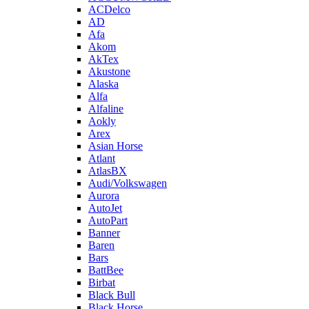
ACDelco
AD
Afa
Akom
AkTex
Akustone
Alaska
Alfa
Alfaline
Aokly
Arex
Asian Horse
Atlant
AtlasBX
Audi/Volkswagen
Aurora
AutoJet
AutoPart
Banner
Baren
Bars
BattBee
Birbat
Black Bull
Black Horse