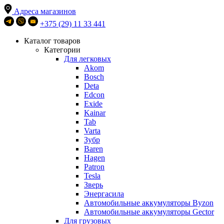
Адреса магазинов
+375 (29) 11 33 441
Каталог товаров
Категории
Для легковых
Akom
Bosch
Deta
Edcon
Exide
Kainar
Tab
Varta
Зубр
Baren
Hagen
Patron
Tesla
Зверь
Энергасила
Автомобильные аккумуляторы Byzon
Автомобильные аккумуляторы Gector
Для грузовых