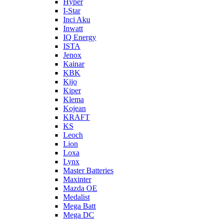
Hyper
I-Star
Inci Aku
Inwatt
IQ Energy
ISTA
Jenox
Kainar
KBK
Kijo
Kiper
Klema
Kojean
KRAFT
KS
Leoch
Lion
Loxa
Lynx
Master Batteries
Maxinter
Mazda OE
Medalist
Mega Batt
Mega DC