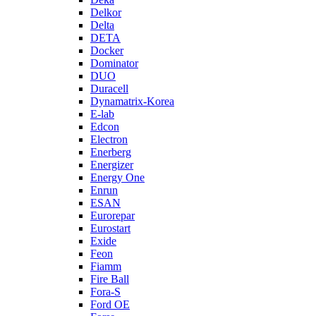
Delkor
Delta
DETA
Docker
Dominator
DUO
Duracell
Dynamatrix-Korea
E-lab
Edcon
Electron
Enerberg
Energizer
Energy One
Enrun
ESAN
Eurorepar
Eurostart
Exide
Feon
Fiamm
Fire Ball
Fora-S
Ford OE