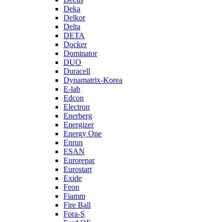
Deka
Delkor
Delta
DETA
Docker
Dominator
DUO
Duracell
Dynamatrix-Korea
E-lab
Edcon
Electron
Enerberg
Energizer
Energy One
Enrun
ESAN
Eurorepar
Eurostart
Exide
Feon
Fiamm
Fire Ball
Fora-S