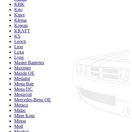
KBK
Kijo
Kiper
Klema
Kojean
KRAFT
KS
Leoch
Lion
Loxa
Lynx
Master Batteries
Maxinter
Mazda OE
Medalist
Mega Batt
Mega DC
Megavolt
Mercedes-Benz OE
Metaco
Midac
Minn Kota
Minsu
Moll
Monbat