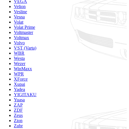
VEGA
Velion
Vesline
Vesna
Volat
Volat Prime
Voltmaster
Voltmax
Volvo
VST (Varta)
WBR
Westa
Wezer
WinMaxx
WPR
XForce
Xupai
Yadea
YIGITAKU
Yuasa
ZAP
ZDF
Zeus
Zion
Zubr