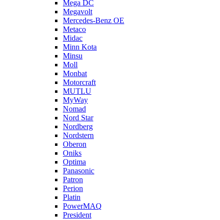
Mega DC
Megavolt
Mercedes-Benz OE
Metaco
Midac
Minn Kota
Minsu
Moll
Monbat
Motorcraft
MUTLU
MyWay
Nomad
Nord Star
Nordberg
Nordstern
Oberon
Oniks
Optima
Panasonic
Patron
Perion
Platin
PowerMAQ
President