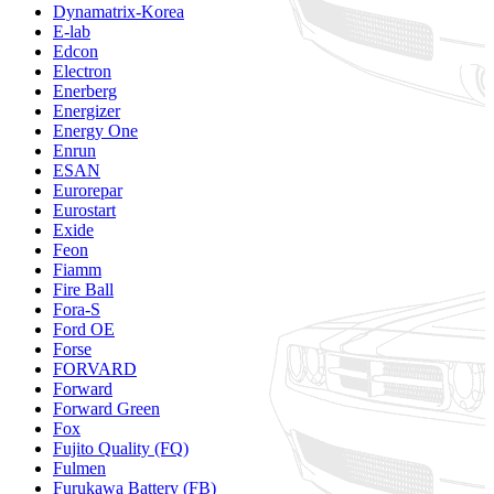
Dynamatrix-Korea
E-lab
Edcon
Electron
Enerberg
Energizer
Energy One
Enrun
ESAN
Eurorepar
Eurostart
Exide
Feon
Fiamm
Fire Ball
Fora-S
Ford OE
Forse
FORVARD
Forward
Forward Green
Fox
Fujito Quality (FQ)
Fulmen
Furukawa Battery (FB)