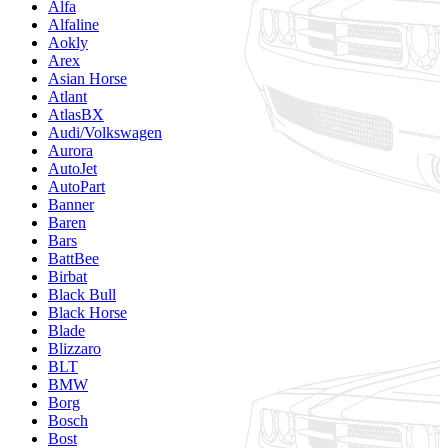
Alfa
Alfaline
Aokly
Arex
Asian Horse
Atlant
AtlasBX
Audi/Volkswagen
Aurora
AutoJet
AutoPart
Banner
Baren
Bars
BattBee
Birbat
Black Bull
Black Horse
Blade
Blizzaro
BLT
BMW
Borg
Bosch
Bost