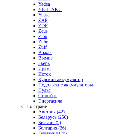
Yadea
YIGITAKU
Yuasa
ZAP
ZDF
Zeus
Zion
Zubr
Zuff
Вожак
Вымпе
Зверь
Иркут
Исток
Курский аккумулятор
Подольские аккумуляторы
Пульс
Стартбат
Энергасила
По стране
Австрия (42)
Беларусь (256)
Бельгия (5)
Болгария (26)
Германия (70)