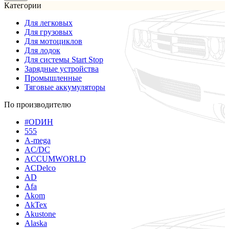
Категории
Для легковых
Для грузовых
Для мотоциклов
Для лодок
Для системы Start Stop
Зарядные устройства
Промышленные
Тяговые аккумуляторы
По производителю
#ODИН
555
A-mega
AC/DC
ACCUMWORLD
ACDelco
AD
Afa
Akom
AkTex
Akustone
Alaska