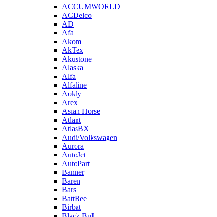
ACCUMWORLD
ACDelco
AD
Afa
Akom
AkTex
Akustone
Alaska
Alfa
Alfaline
Aokly
Arex
Asian Horse
Atlant
AtlasBX
Audi/Volkswagen
Aurora
AutoJet
AutoPart
Banner
Baren
Bars
BattBee
Birbat
Black Bull