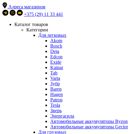
Адреса магазинов
+375 (29) 11 33 441
Каталог товаров
Категории
Для легковых
Akom
Bosch
Deta
Edcon
Exide
Kainar
Tab
Varta
Зубр
Baren
Hagen
Patron
Tesla
Зверь
Энергасила
Автомобильные аккумуляторы Byzon
Автомобильные аккумуляторы Gector
Для грузовых