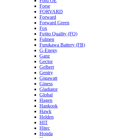
Ford OE
Forse
FORVARD
Forward
Forward Green
Fox
Fujito Quality (FQ)
Fulmen
Furukawa Battery (FB)
G-Enegy
Ganz
Gector
Gelbert
Gentry
Gigawatt
Giness
Gladiator
Global
Hagen
Hankook
Hawk
Helden
HIT
Hitec
Honda