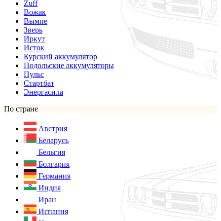
Zuff
Вожак
Вымпе
Зверь
Иркут
Исток
Курский аккумулятор
Подольские аккумуляторы
Пульс
Стартбат
Энергасила
По стране
Австрия
Беларусь
Бельгия
Болгария
Германия
Индия
Иран
Испания