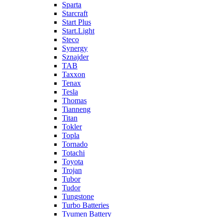
Sparta
Starcraft
Start Plus
Start.Light
Steco
Synergy
Sznajder
TAB
Taxxon
Tenax
Tesla
Thomas
Tianneng
Titan
Tokler
Topla
Tornado
Totachi
Toyota
Trojan
Tubor
Tudor
Tungstone
Turbo Batteries
Tyumen Battery