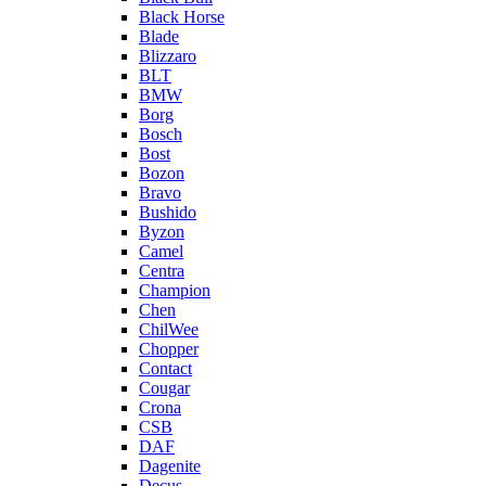
Black Horse
Blade
Blizzaro
BLT
BMW
Borg
Bosch
Bost
Bozon
Bravo
Bushido
Byzon
Camel
Centra
Champion
Chen
ChilWee
Chopper
Contact
Cougar
Crona
CSB
DAF
Dagenite
Decus