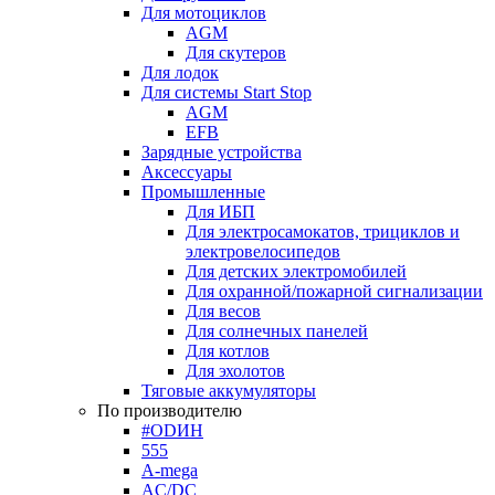
Для мотоциклов
AGM
Для скутеров
Для лодок
Для системы Start Stop
AGM
EFB
Зарядные устройства
Аксессуары
Промышленные
Для ИБП
Для электросамокатов, трициклов и
электровелосипедов
Для детских электромобилей
Для охранной/пожарной сигнализации
Для весов
Для солнечных панелей
Для котлов
Для эхолотов
Тяговые аккумуляторы
По производителю
#ODИН
555
A-mega
AC/DC