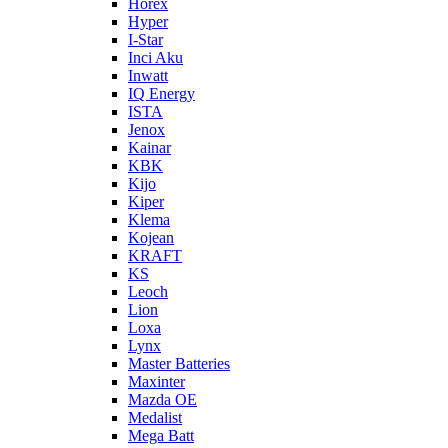
Horex
Hyper
I-Star
Inci Aku
Inwatt
IQ Energy
ISTA
Jenox
Kainar
KBK
Kijo
Kiper
Klema
Kojean
KRAFT
KS
Leoch
Lion
Loxa
Lynx
Master Batteries
Maxinter
Mazda OE
Medalist
Mega Batt