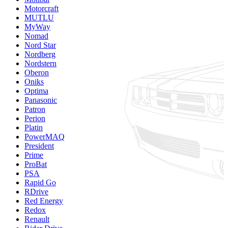
Motorcraft
MUTLU
MyWay
Nomad
Nord Star
Nordberg
Nordstern
Oberon
Oniks
Optima
Panasonic
Patron
Perion
Platin
PowerMAQ
President
Prime
ProBat
PSA
Rapid Go
RDrive
Red Energy
Redox
Renault