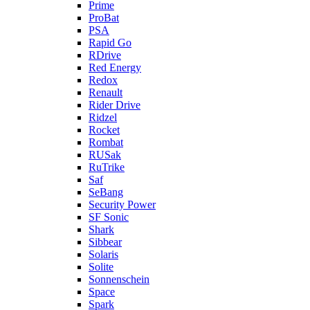
Prime
ProBat
PSA
Rapid Go
RDrive
Red Energy
Redox
Renault
Rider Drive
Ridzel
Rocket
Rombat
RUSak
RuTrike
Saf
SeBang
Security Power
SF Sonic
Shark
Sibbear
Solaris
Solite
Sonnenschein
Space
Spark