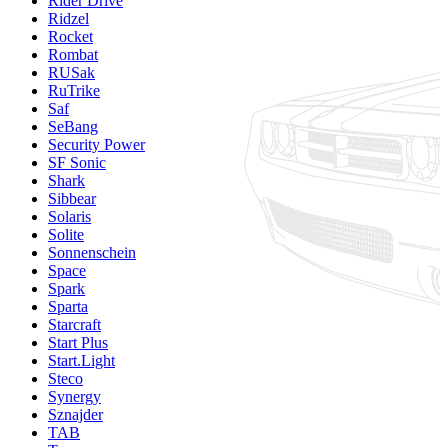
Rider Drive
Ridzel
Rocket
Rombat
RUSak
RuTrike
Saf
SeBang
Security Power
SF Sonic
Shark
Sibbear
Solaris
Solite
Sonnenschein
Space
Spark
Sparta
Starcraft
Start Plus
Start.Light
Steco
Synergy
Sznajder
TAB