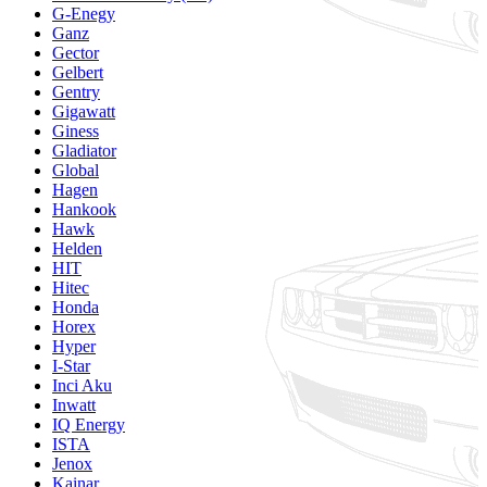
G-Enegy
Ganz
Gector
Gelbert
Gentry
Gigawatt
Giness
Gladiator
Global
Hagen
Hankook
Hawk
Helden
HIT
Hitec
Honda
Horex
Hyper
I-Star
Inci Aku
Inwatt
IQ Energy
ISTA
Jenox
Kainar