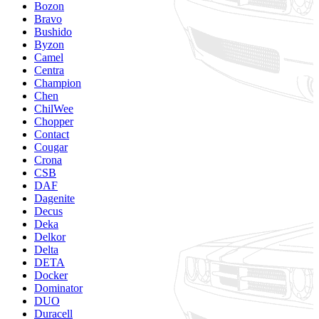
Bozon
Bravo
Bushido
Byzon
Camel
Centra
Champion
Chen
ChilWee
Chopper
Contact
Cougar
Crona
CSB
DAF
Dagenite
Decus
Deka
Delkor
Delta
DETA
Docker
Dominator
DUO
Duracell