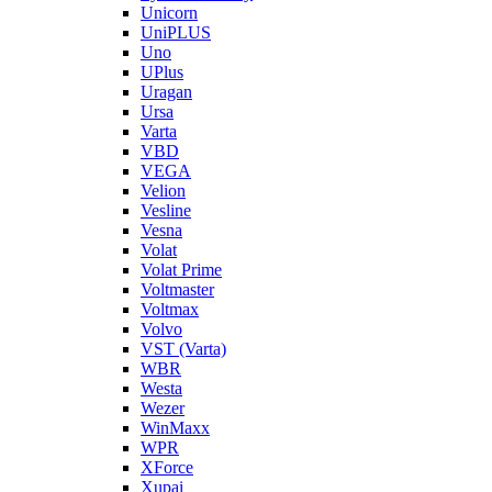
Unicorn
UniPLUS
Uno
UPlus
Uragan
Ursa
Varta
VBD
VEGA
Velion
Vesline
Vesna
Volat
Volat Prime
Voltmaster
Voltmax
Volvo
VST (Varta)
WBR
Westa
Wezer
WinMaxx
WPR
XForce
Xupai