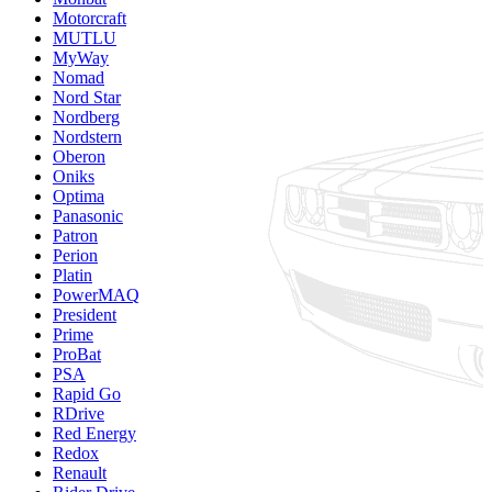
Motorcraft
MUTLU
MyWay
Nomad
Nord Star
Nordberg
Nordstern
Oberon
Oniks
Optima
Panasonic
Patron
Perion
Platin
PowerMAQ
President
Prime
ProBat
PSA
Rapid Go
RDrive
Red Energy
Redox
Renault