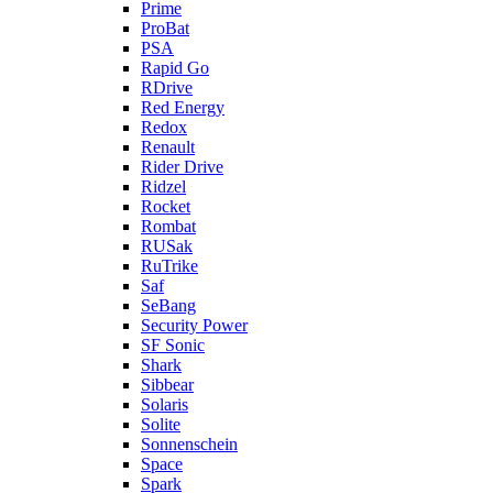
Prime
ProBat
PSA
Rapid Go
RDrive
Red Energy
Redox
Renault
Rider Drive
Ridzel
Rocket
Rombat
RUSak
RuTrike
Saf
SeBang
Security Power
SF Sonic
Shark
Sibbear
Solaris
Solite
Sonnenschein
Space
Spark