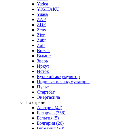
Yadea
YIGITAKU
Yuasa
ZAP
ZDF
Zeus
Zion
Zubr
Zuff
Вожак
Вымпе
Зверь
Иркут
Исток
Курский аккумулятор
Подольские аккумуляторы
Пульс
Стартбат
Энергасила
По стране
Австрия (42)
Беларусь (256)
Бельгия (5)
Болгария (26)
Германия (70)