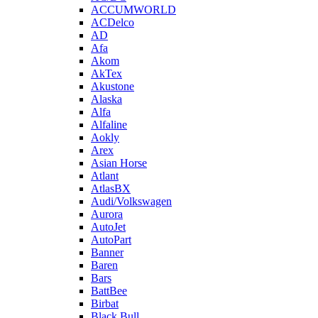
ACCUMWORLD
ACDelco
AD
Afa
Akom
AkTex
Akustone
Alaska
Alfa
Alfaline
Aokly
Arex
Asian Horse
Atlant
AtlasBX
Audi/Volkswagen
Aurora
AutoJet
AutoPart
Banner
Baren
Bars
BattBee
Birbat
Black Bull