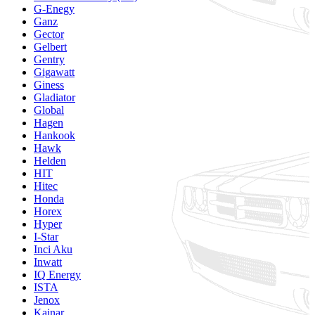
G-Enegy
Ganz
Gector
Gelbert
Gentry
Gigawatt
Giness
Gladiator
Global
Hagen
Hankook
Hawk
Helden
HIT
Hitec
Honda
Horex
Hyper
I-Star
Inci Aku
Inwatt
IQ Energy
ISTA
Jenox
Kainar