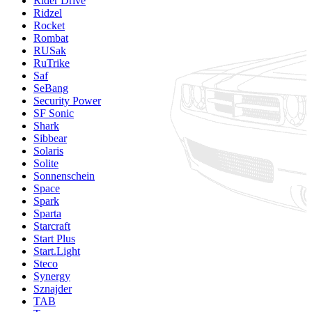
Rider Drive
Ridzel
Rocket
Rombat
RUSak
RuTrike
Saf
SeBang
Security Power
SF Sonic
Shark
Sibbear
Solaris
Solite
Sonnenschein
Space
Spark
Sparta
Starcraft
Start Plus
Start.Light
Steco
Synergy
Sznajder
TAB