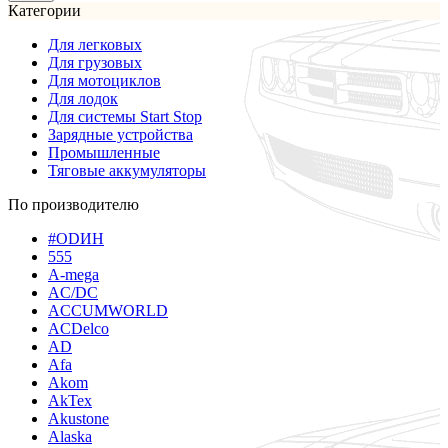
Категории
Для легковых
Для грузовых
Для мотоциклов
Для лодок
Для системы Start Stop
Зарядные устройства
Промышленные
Тяговые аккумуляторы
По производителю
#ODИН
555
A-mega
AC/DC
ACCUMWORLD
ACDelco
AD
Afa
Akom
AkTex
Akustone
Alaska