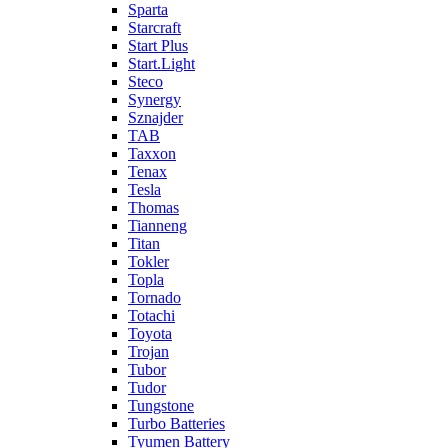
Sparta
Starcraft
Start Plus
Start.Light
Steco
Synergy
Sznajder
TAB
Taxxon
Tenax
Tesla
Thomas
Tianneng
Titan
Tokler
Topla
Tornado
Totachi
Toyota
Trojan
Tubor
Tudor
Tungstone
Turbo Batteries
Tyumen Battery