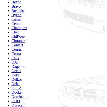
Bozon
Bravo
Bushido
Byzon
Camel
Centra
Champion
Chen
ChilWee
Chopper
Contact
Cougar
Crona
CSB
DAF
Dagenite
Decus
Deka
Delkor
Delta
DETA
Docker
Dominator
DUO
Duracell