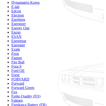
Dynamatrix-Korea
E-lab
Edcon
Electron
Enerberg
Energizer
Energy One
Enrun
ESAN
Eurorepar
Eurostart
Exide
Feon
Fiamm
Fire Ball
Fora-S
Ford OE
Forse
FORVARD
Forward
Forward Green
Fox
Fujito Quality (FQ)
Fulmen
Furukawa Battery (FB)