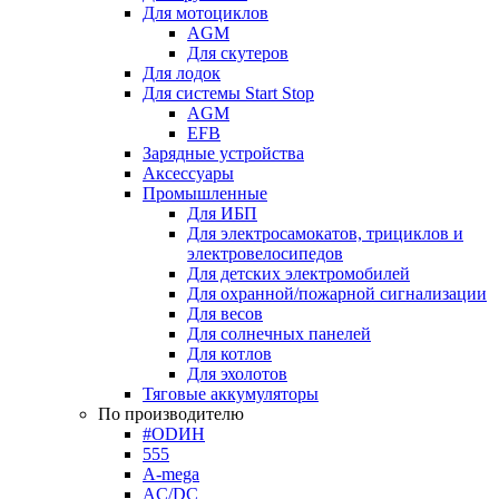
Для мотоциклов
AGM
Для скутеров
Для лодок
Для системы Start Stop
AGM
EFB
Зарядные устройства
Аксессуары
Промышленные
Для ИБП
Для электросамокатов, трициклов и
электровелосипедов
Для детских электромобилей
Для охранной/пожарной сигнализации
Для весов
Для солнечных панелей
Для котлов
Для эхолотов
Тяговые аккумуляторы
По производителю
#ODИН
555
A-mega
AC/DC