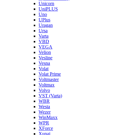
Unicorn
UniPLUS
Uno
UPlus
Uragan
Ursa
Varta
VBD
VEGA
Velion
Vesline
Vesna
Volat
Volat Prime
Voltmaster
Voltmax
Volvo
VST (Varta)
WBR
Westa
Wezer
WinMaxx
WPR
XForce
Xupai