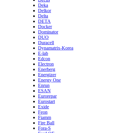
Deka
Delkor
Delta
DETA
Docker
Dominator
DUO
Duracell
Dynamatrix-Korea
E-lab
Edcon
Electron
Enerberg
Energizer
Energy One
Enrun
ESAN
Eurorepar
Eurostart
Exide
Feon
Fiamm
Fire Ball
Fora-S