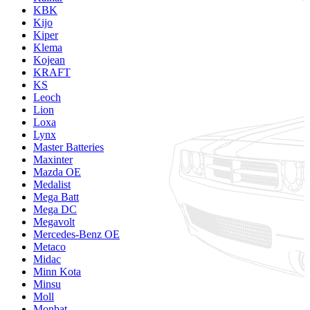
KBK
Kijo
Kiper
Klema
Kojean
KRAFT
KS
Leoch
Lion
Loxa
Lynx
Master Batteries
Maxinter
Mazda OE
Medalist
Mega Batt
Mega DC
Megavolt
Mercedes-Benz OE
Metaco
Midac
Minn Kota
Minsu
Moll
Monbat