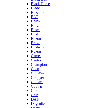
Black Horse
Blade
Blizzaro
BLT
BMW
Borg
Bosch
Bost
Bozon
Bravo
Bushido
Byzon
Camel
Centra
Champion
Chen
ChilWee
Chopper
Contact
Cougar
Crona
CSB
DAF
Dagenite
Decus