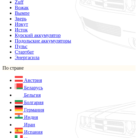
Zuff
Вожак
Вымпе
Зверь
Иркут
Исток
Курский аккумулятор
Подольские аккумуляторы
Пульс
Стартбат
Энергасила
По стране
Австрия
Беларусь
Бельгия
Болгария
Германия
Индия
Иран
Испания