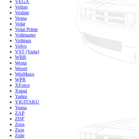
VEGA
Velion
Vesline
Vesna
Volat
Volat Prime
Voltmaster
Voltmax
Volvo
VST (Varta)
WBR
Westa
Wezer
WinMaxx
WPR
XForce
Xupai
Yadea
YIGITAKU
Yuasa
ZAP
ZDF
Zeus
Zion
Zubr