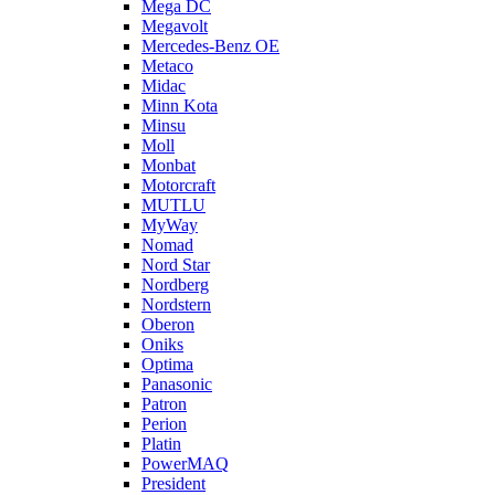
Mega DC
Megavolt
Mercedes-Benz OE
Metaco
Midac
Minn Kota
Minsu
Moll
Monbat
Motorcraft
MUTLU
MyWay
Nomad
Nord Star
Nordberg
Nordstern
Oberon
Oniks
Optima
Panasonic
Patron
Perion
Platin
PowerMAQ
President