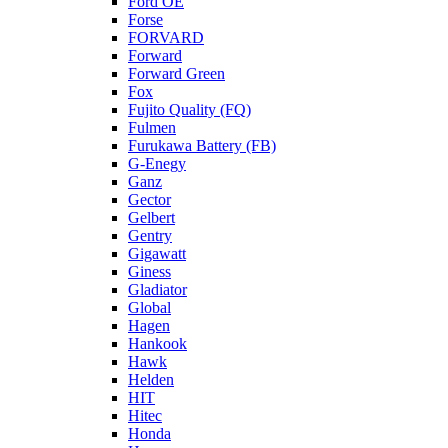
Ford OE
Forse
FORVARD
Forward
Forward Green
Fox
Fujito Quality (FQ)
Fulmen
Furukawa Battery (FB)
G-Enegy
Ganz
Gector
Gelbert
Gentry
Gigawatt
Giness
Gladiator
Global
Hagen
Hankook
Hawk
Helden
HIT
Hitec
Honda