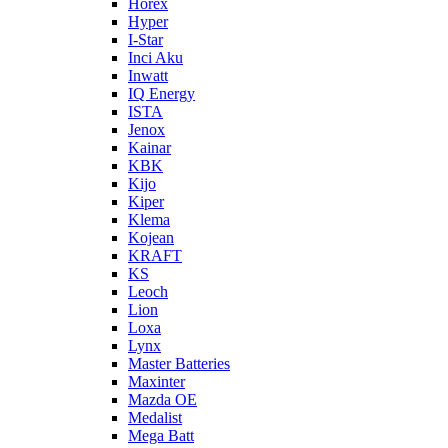
Horex
Hyper
I-Star
Inci Aku
Inwatt
IQ Energy
ISTA
Jenox
Kainar
KBK
Kijo
Kiper
Klema
Kojean
KRAFT
KS
Leoch
Lion
Loxa
Lynx
Master Batteries
Maxinter
Mazda OE
Medalist
Mega Batt