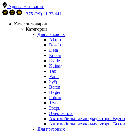
Адреса магазинов
+375 (29) 11 33 441
Каталог товаров
Категории
Для легковых
Akom
Bosch
Deta
Edcon
Exide
Kainar
Tab
Varta
Зубр
Baren
Hagen
Patron
Tesla
Зверь
Энергасила
Автомобильные аккумуляторы Byzon
Автомобильные аккумуляторы Gector
Для грузовых