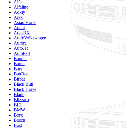
Alfa
Alfaline
Aokly
Arex
Asian Horse
Atlant
AtlasBX
Audi/Volkswagen
Aurora
AutoJet
AutoPart
Banner
Baren
Bars
BattBee
Birbat
Black Bull
Black Horse
Blade
Blizzaro
BLT
BMW
Borg
Bosch
Bost