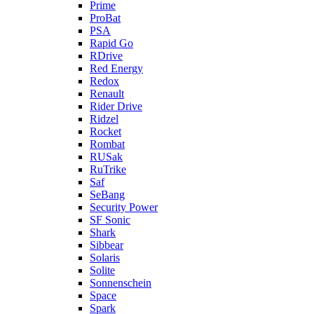
Prime
ProBat
PSA
Rapid Go
RDrive
Red Energy
Redox
Renault
Rider Drive
Ridzel
Rocket
Rombat
RUSak
RuTrike
Saf
SeBang
Security Power
SF Sonic
Shark
Sibbear
Solaris
Solite
Sonnenschein
Space
Spark