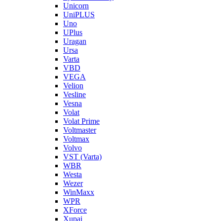
Unicorn
UniPLUS
Uno
UPlus
Uragan
Ursa
Varta
VBD
VEGA
Velion
Vesline
Vesna
Volat
Volat Prime
Voltmaster
Voltmax
Volvo
VST (Varta)
WBR
Westa
Wezer
WinMaxx
WPR
XForce
Xupai