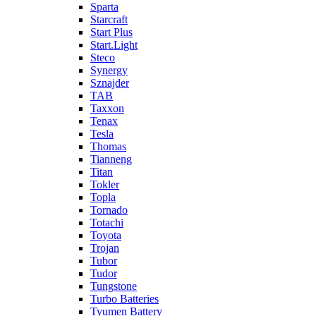
Sparta
Starcraft
Start Plus
Start.Light
Steco
Synergy
Sznajder
TAB
Taxxon
Tenax
Tesla
Thomas
Tianneng
Titan
Tokler
Topla
Tornado
Totachi
Toyota
Trojan
Tubor
Tudor
Tungstone
Turbo Batteries
Tyumen Battery