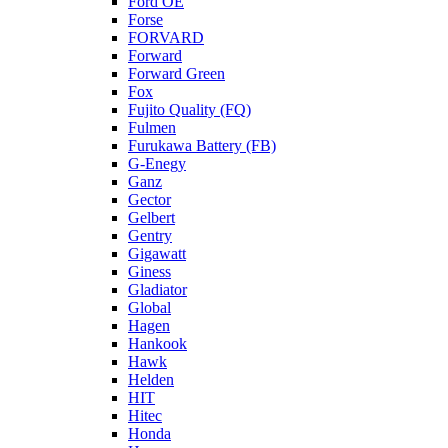
Ford OE
Forse
FORVARD
Forward
Forward Green
Fox
Fujito Quality (FQ)
Fulmen
Furukawa Battery (FB)
G-Enegy
Ganz
Gector
Gelbert
Gentry
Gigawatt
Giness
Gladiator
Global
Hagen
Hankook
Hawk
Helden
HIT
Hitec
Honda