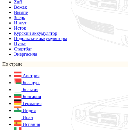
Zuff
Вожак
Вымпе
Зверь
Иркут
Исток
Курский аккумулятор
Подольские аккумуляторы
Пульс
Стартбат
Энергасила
По стране
Австрия
Беларусь
Бельгия
Болгария
Германия
Индия
Иран
Испания