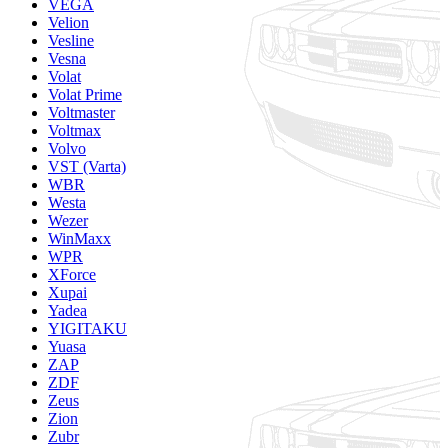
VEGA
Velion
Vesline
Vesna
Volat
Volat Prime
Voltmaster
Voltmax
Volvo
VST (Varta)
WBR
Westa
Wezer
WinMaxx
WPR
XForce
Xupai
Yadea
YIGITAKU
Yuasa
ZAP
ZDF
Zeus
Zion
Zubr