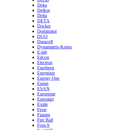
Deka
Delkor
Delta
DETA
Docker
Dominator
DUO
Duracell
Dynamatrix-Korea
E-lab
Edcon
Electron
Enerberg
Energizer
Energy One
Enrun
ESAN
Eurorepar
Eurostart
Exide
Feon
Fiamm
Fire Ball
Fora-S