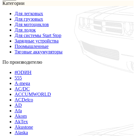
Категории
Для легковых
Для грузовых
Для мотоциклов
Для лодок
Для системы Start Stop
Зарядные устройства
Промышленные
Тяговые аккумуляторы
По производителю
#ODИН
555
A-mega
AC/DC
ACCUMWORLD
ACDelco
AD
Afa
Akom
AkTex
Akustone
Alaska