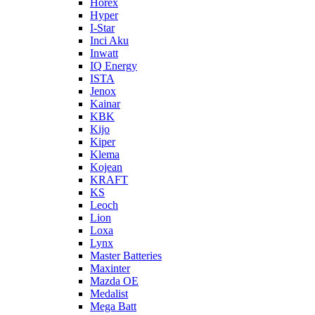
Horex
Hyper
I-Star
Inci Aku
Inwatt
IQ Energy
ISTA
Jenox
Kainar
KBK
Kijo
Kiper
Klema
Kojean
KRAFT
KS
Leoch
Lion
Loxa
Lynx
Master Batteries
Maxinter
Mazda OE
Medalist
Mega Batt