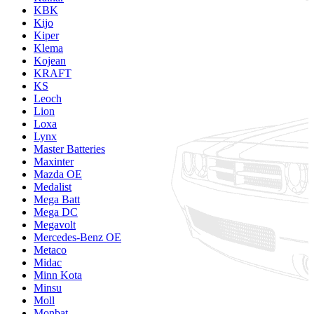
KBK
Kijo
Kiper
Klema
Kojean
KRAFT
KS
Leoch
Lion
Loxa
Lynx
Master Batteries
Maxinter
Mazda OE
Medalist
Mega Batt
Mega DC
Megavolt
Mercedes-Benz OE
Metaco
Midac
Minn Kota
Minsu
Moll
Monbat