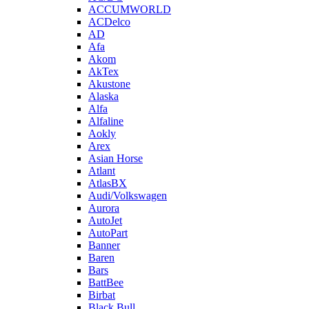
ACCUMWORLD
ACDelco
AD
Afa
Akom
AkTex
Akustone
Alaska
Alfa
Alfaline
Aokly
Arex
Asian Horse
Atlant
AtlasBX
Audi/Volkswagen
Aurora
AutoJet
AutoPart
Banner
Baren
Bars
BattBee
Birbat
Black Bull