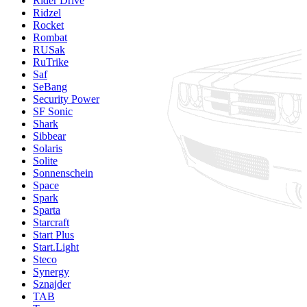
Rider Drive
Ridzel
Rocket
Rombat
RUSak
RuTrike
Saf
SeBang
Security Power
SF Sonic
Shark
Sibbear
Solaris
Solite
Sonnenschein
Space
Spark
Sparta
Starcraft
Start Plus
Start.Light
Steco
Synergy
Sznajder
TAB