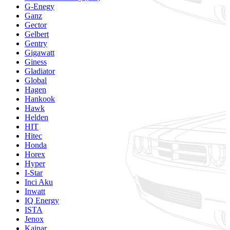
G-Enegy
Ganz
Gector
Gelbert
Gentry
Gigawatt
Giness
Gladiator
Global
Hagen
Hankook
Hawk
Helden
HIT
Hitec
Honda
Horex
Hyper
I-Star
Inci Aku
Inwatt
IQ Energy
ISTA
Jenox
Kainar