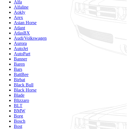
Alfa
Alfaline
Aokly
Arex
Asian Horse
Atlant
AtlasBX
Audi/Volkswagen
Aurora
AutoJet
AutoPart
Banner
Baren
Bars
BattBee
Birbat
Black Bull
Black Horse
Blade
Blizzaro
BLT
BMW
Borg
Bosch
Bost