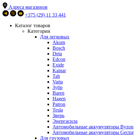
Адреса магазинов
+375 (29) 11 33 441
Каталог товаров
Категории
Для легковых
Akom
Bosch
Deta
Edcon
Exide
Kainar
Tab
Varta
Зубр
Baren
Hagen
Patron
Tesla
Зверь
Энергасила
Автомобильные аккумуляторы Byzon
Автомобильные аккумуляторы Gector
Для грузовых