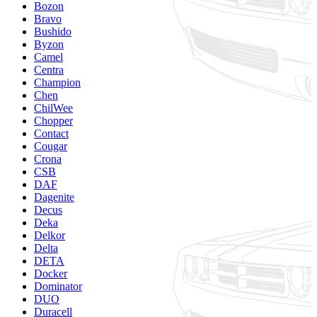
Bozon
Bravo
Bushido
Byzon
Camel
Centra
Champion
Chen
ChilWee
Chopper
Contact
Cougar
Crona
CSB
DAF
Dagenite
Decus
Deka
Delkor
Delta
DETA
Docker
Dominator
DUO
Duracell