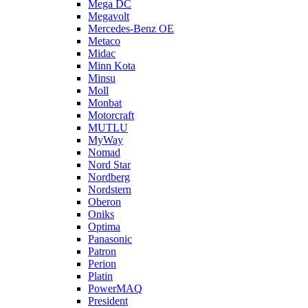
Mega DC
Megavolt
Mercedes-Benz OE
Metaco
Midac
Minn Kota
Minsu
Moll
Monbat
Motorcraft
MUTLU
MyWay
Nomad
Nord Star
Nordberg
Nordstern
Oberon
Oniks
Optima
Panasonic
Patron
Perion
Platin
PowerMAQ
President