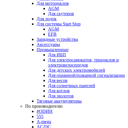
Для мотоциклов
AGM
Для скутеров
Для лодок
Для системы Start Stop
AGM
EFB
Зарядные устройства
Аксессуары
Промышленные
Для ИБП
Для электросамокатов, трициклов и
электровелосипедов
Для детских электромобилей
Для охранной/пожарной сигнализации
Для весов
Для солнечных панелей
Для котлов
Для эхолотов
Тяговые аккумуляторы
По производителю
#ODИН
555
A-mega
AC/DC