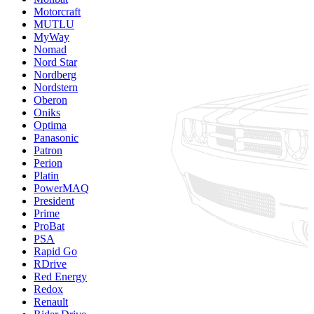
Motorcraft
MUTLU
MyWay
Nomad
Nord Star
Nordberg
Nordstern
Oberon
Oniks
Optima
Panasonic
Patron
Perion
Platin
PowerMAQ
President
Prime
ProBat
PSA
Rapid Go
RDrive
Red Energy
Redox
Renault