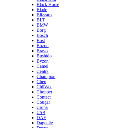
Black Horse
Blade
Blizzaro
BLT
BMW
Borg
Bosch
Bost
Bozon
Bravo
Bushido
Byzon
Camel
Centra
Champion
Chen
ChilWee
Chopper
Contact
Cougar
Crona
CSB
DAF
Dagenite
Decus