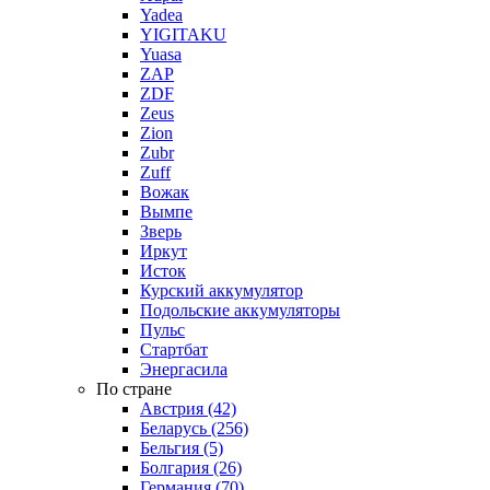
Yadea
YIGITAKU
Yuasa
ZAP
ZDF
Zeus
Zion
Zubr
Zuff
Вожак
Вымпе
Зверь
Иркут
Исток
Курский аккумулятор
Подольские аккумуляторы
Пульс
Стартбат
Энергасила
По стране
Австрия (42)
Беларусь (256)
Бельгия (5)
Болгария (26)
Германия (70)