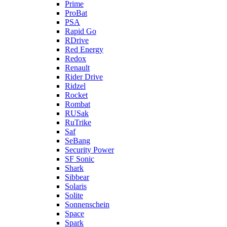
Prime
ProBat
PSA
Rapid Go
RDrive
Red Energy
Redox
Renault
Rider Drive
Ridzel
Rocket
Rombat
RUSak
RuTrike
Saf
SeBang
Security Power
SF Sonic
Shark
Sibbear
Solaris
Solite
Sonnenschein
Space
Spark