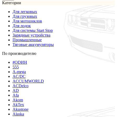
Категории
Для легковых
Для грузовых
Для мотоциклов
Для лодок
Для системы Start Stop
Зарядные устройства
Промышленные
Тяговые аккумуляторы
По производителю
#ODИН
555
A-mega
AC/DC
ACCUMWORLD
ACDelco
AD
Afa
Akom
AkTex
Akustone
Alaska