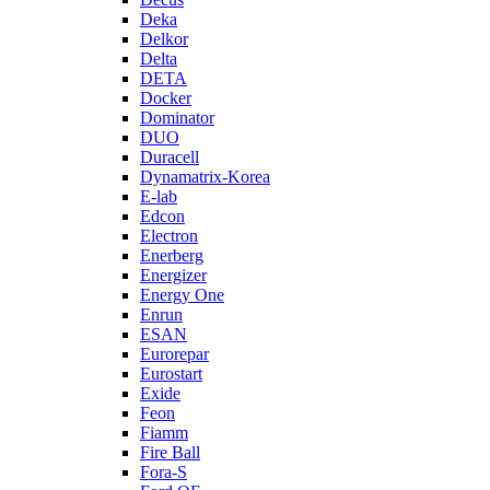
Deka
Delkor
Delta
DETA
Docker
Dominator
DUO
Duracell
Dynamatrix-Korea
E-lab
Edcon
Electron
Enerberg
Energizer
Energy One
Enrun
ESAN
Eurorepar
Eurostart
Exide
Feon
Fiamm
Fire Ball
Fora-S