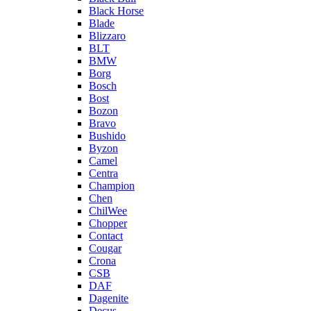
Black Horse
Blade
Blizzaro
BLT
BMW
Borg
Bosch
Bost
Bozon
Bravo
Bushido
Byzon
Camel
Centra
Champion
Chen
ChilWee
Chopper
Contact
Cougar
Crona
CSB
DAF
Dagenite
Decus