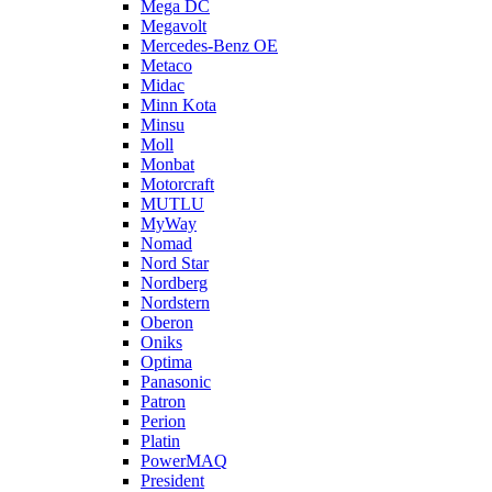
Mega DC
Megavolt
Mercedes-Benz OE
Metaco
Midac
Minn Kota
Minsu
Moll
Monbat
Motorcraft
MUTLU
MyWay
Nomad
Nord Star
Nordberg
Nordstern
Oberon
Oniks
Optima
Panasonic
Patron
Perion
Platin
PowerMAQ
President