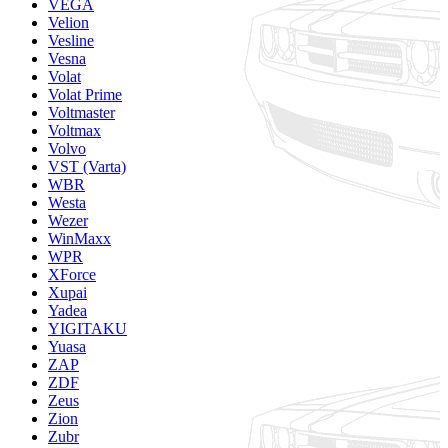
VEGA
Velion
Vesline
Vesna
Volat
Volat Prime
Voltmaster
Voltmax
Volvo
VST (Varta)
WBR
Westa
Wezer
WinMaxx
WPR
XForce
Xupai
Yadea
YIGITAKU
Yuasa
ZAP
ZDF
Zeus
Zion
Zubr