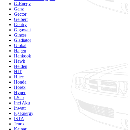
G-Enegy
Ganz
Gector
Gelbert
Gentry
Gigawatt
Giness
Gladiator
Global
Hagen
Hankook
Hawk
Helden
HIT
Hitec
Honda
Horex
Hyper
I-Star
Inci Aku
Inwatt
IQ Energy
ISTA
Jenox
Kainar