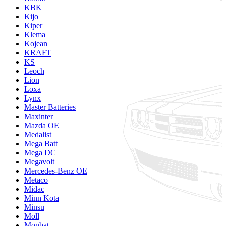
KBK
Kijo
Kiper
Klema
Kojean
KRAFT
KS
Leoch
Lion
Loxa
Lynx
Master Batteries
Maxinter
Mazda OE
Medalist
Mega Batt
Mega DC
Megavolt
Mercedes-Benz OE
Metaco
Midac
Minn Kota
Minsu
Moll
Monbat