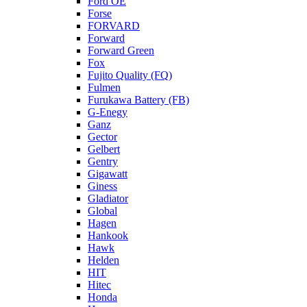
Ford OE
Forse
FORVARD
Forward
Forward Green
Fox
Fujito Quality (FQ)
Fulmen
Furukawa Battery (FB)
G-Enegy
Ganz
Gector
Gelbert
Gentry
Gigawatt
Giness
Gladiator
Global
Hagen
Hankook
Hawk
Helden
HIT
Hitec
Honda