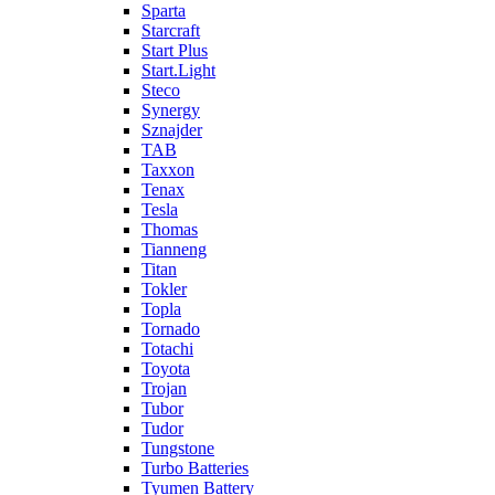
Sparta
Starcraft
Start Plus
Start.Light
Steco
Synergy
Sznajder
TAB
Taxxon
Tenax
Tesla
Thomas
Tianneng
Titan
Tokler
Topla
Tornado
Totachi
Toyota
Trojan
Tubor
Tudor
Tungstone
Turbo Batteries
Tyumen Battery