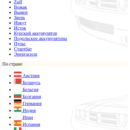
Zuff
Вожак
Вымпе
Зверь
Иркут
Исток
Курский аккумулятор
Подольские аккумуляторы
Пульс
Стартбат
Энергасила
По стране
Австрия
Беларусь
Бельгия
Болгария
Германия
Индия
Иран
Испания