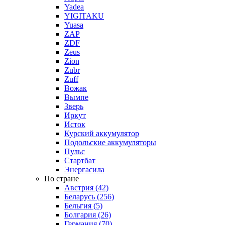
Yadea
YIGITAKU
Yuasa
ZAP
ZDF
Zeus
Zion
Zubr
Zuff
Вожак
Вымпе
Зверь
Иркут
Исток
Курский аккумулятор
Подольские аккумуляторы
Пульс
Стартбат
Энергасила
По стране
Австрия (42)
Беларусь (256)
Бельгия (5)
Болгария (26)
Германия (70)