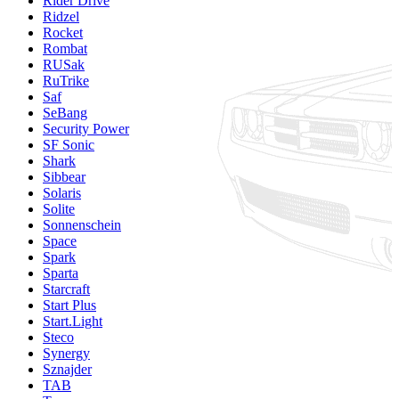
Rider Drive
Ridzel
Rocket
Rombat
RUSak
RuTrike
Saf
SeBang
Security Power
SF Sonic
Shark
Sibbear
Solaris
Solite
Sonnenschein
Space
Spark
Sparta
Starcraft
Start Plus
Start.Light
Steco
Synergy
Sznajder
TAB