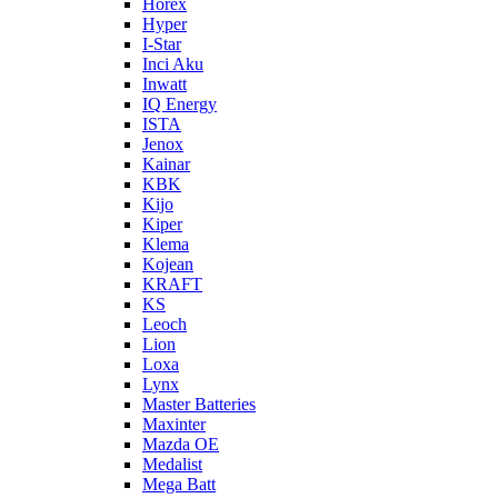
Horex
Hyper
I-Star
Inci Aku
Inwatt
IQ Energy
ISTA
Jenox
Kainar
KBK
Kijo
Kiper
Klema
Kojean
KRAFT
KS
Leoch
Lion
Loxa
Lynx
Master Batteries
Maxinter
Mazda OE
Medalist
Mega Batt