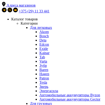
Адреса магазинов
+375 (29) 11 33 441
Каталог товаров
Категории
Для легковых
Akom
Bosch
Deta
Edcon
Exide
Kainar
Tab
Varta
Зубр
Baren
Hagen
Patron
Tesla
Зверь
Энергасила
Автомобильные аккумуляторы Byzon
Автомобильные аккумуляторы Gector
Для грузовых