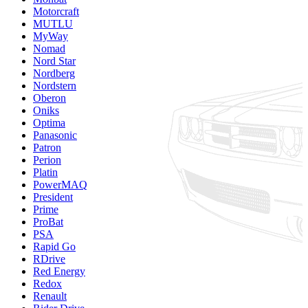
Motorcraft
MUTLU
MyWay
Nomad
Nord Star
Nordberg
Nordstern
Oberon
Oniks
Optima
Panasonic
Patron
Perion
Platin
PowerMAQ
President
Prime
ProBat
PSA
Rapid Go
RDrive
Red Energy
Redox
Renault