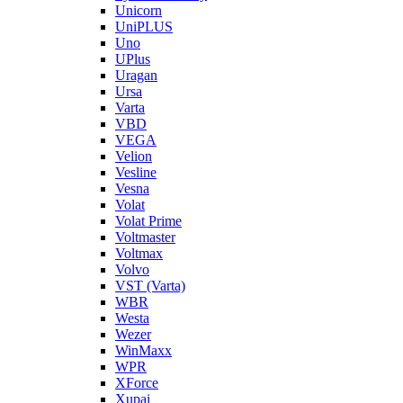
Unicorn
UniPLUS
Uno
UPlus
Uragan
Ursa
Varta
VBD
VEGA
Velion
Vesline
Vesna
Volat
Volat Prime
Voltmaster
Voltmax
Volvo
VST (Varta)
WBR
Westa
Wezer
WinMaxx
WPR
XForce
Xupai