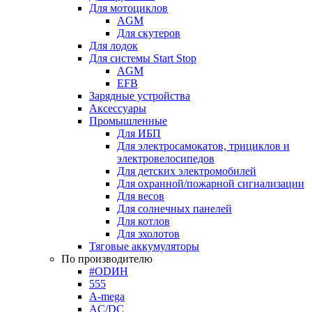
Для мотоциклов
AGM
Для скутеров
Для лодок
Для системы Start Stop
AGM
EFB
Зарядные устройства
Аксессуары
Промышленные
Для ИБП
Для электросамокатов, трициклов и
электровелосипедов
Для детских электромобилей
Для охранной/пожарной сигнализации
Для весов
Для солнечных панелей
Для котлов
Для эхолотов
Тяговые аккумуляторы
По производителю
#ODИН
555
A-mega
AC/DC