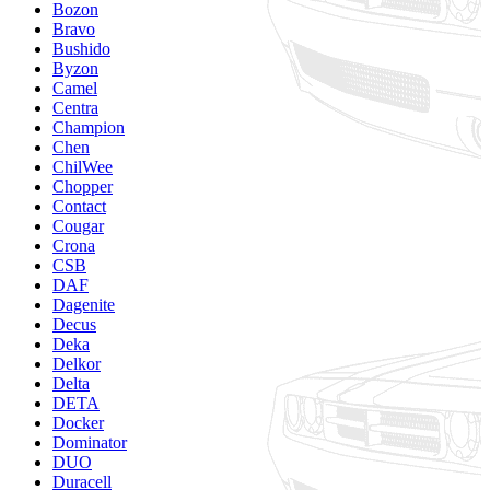
Bozon
Bravo
Bushido
Byzon
Camel
Centra
Champion
Chen
ChilWee
Chopper
Contact
Cougar
Crona
CSB
DAF
Dagenite
Decus
Deka
Delkor
Delta
DETA
Docker
Dominator
DUO
Duracell