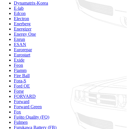
Dynamatrix-Korea
E-lab
Edcon
Electron
Enerberg
Energizer
Energy One
Enrun
ESAN
Eurorepar
Eurostart
Exide
Feon
Fiamm
Fire Ball
Fora-S
Ford OE
Forse
FORVARD
Forward
Forward Green
Fox
Fujito Quality (FQ)
Fulmen
Furukawa Battery (FB)