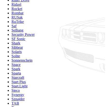
Rider Drive
Ridzel
Rocket
Rombat
RUSak
RuTrike
Saf
SeBang
Security Power
SF Sonic
Shark
Sibbear
Solaris
Solite
Sonnenschein
Space
Spark
Sparta
Starcraft
Start Plus
Start.Light
Steco
Synergy
Sznajder
TAB