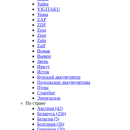
Yadea
YIGITAKU
Yuasa
ZAP
ZDF
Zeus
Zion
Zubr
Zuff
Вожак
Вымпе
Зверь
Иркут
Исток
Курский аккумулятор
Подольские аккумуляторы
Пульс
Стартбат
Энергасила
По стране
Австрия (42)
Беларусь (256)
Бельгия (5)
Болгария (26)
Германия (70)