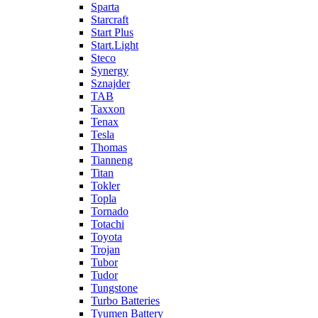
Sparta
Starcraft
Start Plus
Start.Light
Steco
Synergy
Sznajder
TAB
Taxxon
Tenax
Tesla
Thomas
Tianneng
Titan
Tokler
Topla
Tornado
Totachi
Toyota
Trojan
Tubor
Tudor
Tungstone
Turbo Batteries
Tyumen Battery