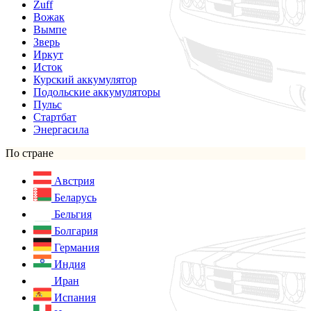
Zuff
Вожак
Вымпе
Зверь
Иркут
Исток
Курский аккумулятор
Подольские аккумуляторы
Пульс
Стартбат
Энергасила
По стране
Австрия
Беларусь
Бельгия
Болгария
Германия
Индия
Иран
Испания