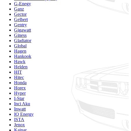
G-Enegy
Ganz
Gector
Gelbert
Gentry
Gigawatt
Giness
Gladiator
Global
Hagen
Hankook
Hawk
Helden
HIT
Hitec
Honda
Horex
Hyper
I-Star
Inci Aku
Inwatt
IQ Energy
ISTA
Jenox
Kainar