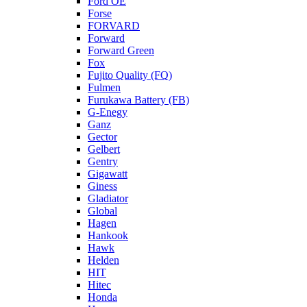
Ford OE
Forse
FORVARD
Forward
Forward Green
Fox
Fujito Quality (FQ)
Fulmen
Furukawa Battery (FB)
G-Enegy
Ganz
Gector
Gelbert
Gentry
Gigawatt
Giness
Gladiator
Global
Hagen
Hankook
Hawk
Helden
HIT
Hitec
Honda