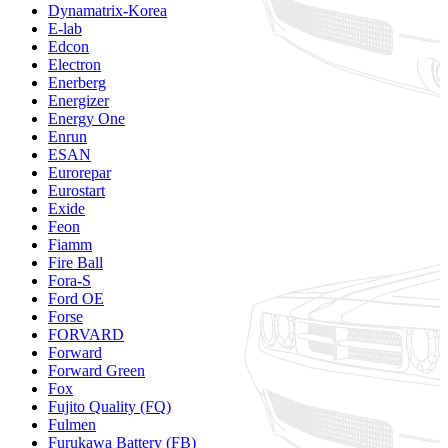
Dynamatrix-Korea
E-lab
Edcon
Electron
Enerberg
Energizer
Energy One
Enrun
ESAN
Eurorepar
Eurostart
Exide
Feon
Fiamm
Fire Ball
Fora-S
Ford OE
Forse
FORVARD
Forward
Forward Green
Fox
Fujito Quality (FQ)
Fulmen
Furukawa Battery (FB)