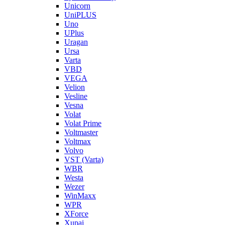
Unicorn
UniPLUS
Uno
UPlus
Uragan
Ursa
Varta
VBD
VEGA
Velion
Vesline
Vesna
Volat
Volat Prime
Voltmaster
Voltmax
Volvo
VST (Varta)
WBR
Westa
Wezer
WinMaxx
WPR
XForce
Xupai