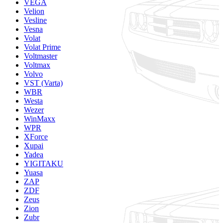
VEGA
Velion
Vesline
Vesna
Volat
Volat Prime
Voltmaster
Voltmax
Volvo
VST (Varta)
WBR
Westa
Wezer
WinMaxx
WPR
XForce
Xupai
Yadea
YIGITAKU
Yuasa
ZAP
ZDF
Zeus
Zion
Zubr