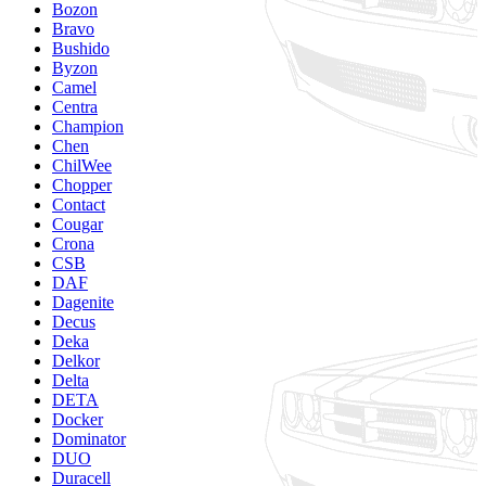
Bozon
Bravo
Bushido
Byzon
Camel
Centra
Champion
Chen
ChilWee
Chopper
Contact
Cougar
Crona
CSB
DAF
Dagenite
Decus
Deka
Delkor
Delta
DETA
Docker
Dominator
DUO
Duracell