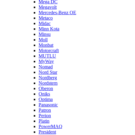
Mega DC
Megavolt
Mercedes-Benz OE
Metaco
Midac
Minn Kota
Minsu
Moll
Monbat
Motorcraft
MUTLU
MyWay
Nomad
Nord Star
Nordberg
Nordstern
Oberon
Oniks
Optima
Panasonic
Patron
Perion
Platin
PowerMAQ
President