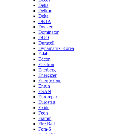
Deka
Delkor
Delta
DETA
Docker
Dominator
DUO
Duracell
Dynamatrix-Korea
E-lab
Edcon
Electron
Enerberg
Energizer
Energy One
Enrun
ESAN
Eurorepar
Eurostart
Exide
Feon
Fiamm
Fire Ball
Fora-S