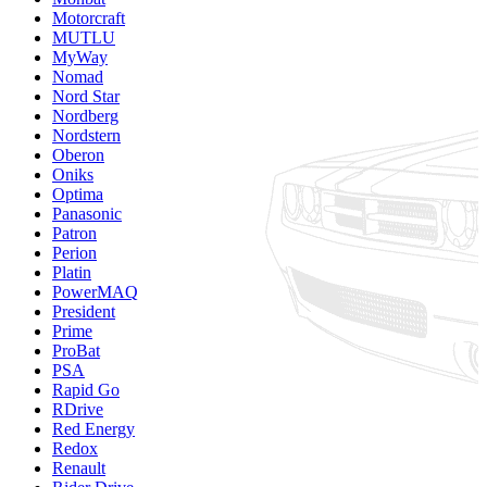
Motorcraft
MUTLU
MyWay
Nomad
Nord Star
Nordberg
Nordstern
Oberon
Oniks
Optima
Panasonic
Patron
Perion
Platin
PowerMAQ
President
Prime
ProBat
PSA
Rapid Go
RDrive
Red Energy
Redox
Renault