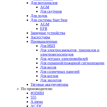
Для мотоциклов
AGM
Для скутеров
Для лодок
Для системы Start Stop
AGM
EFB
Зарядные устройства
Аксессуары
Промышленные
Для ИБП
Для электросамокатов, трициклов и
электровелосипедов
Для детских электромобилей
Для охранной/пожарной сигнализации
Для весов
Для солнечных панелей
Для котлов
Для эхолотов
Тяговые аккумуляторы
По производителю
#ODИН
555
A-mega
AC/DC