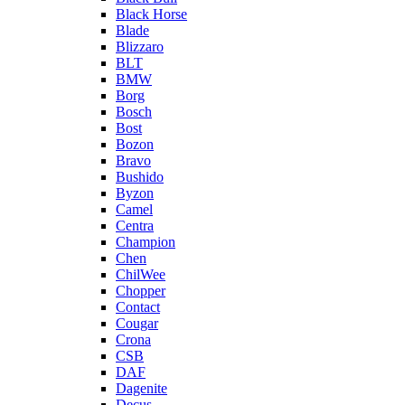
Black Horse
Blade
Blizzaro
BLT
BMW
Borg
Bosch
Bost
Bozon
Bravo
Bushido
Byzon
Camel
Centra
Champion
Chen
ChilWee
Chopper
Contact
Cougar
Crona
CSB
DAF
Dagenite
Decus