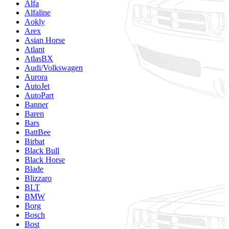
Alfa
Alfaline
Aokly
Arex
Asian Horse
Atlant
AtlasBX
Audi/Volkswagen
Aurora
AutoJet
AutoPart
Banner
Baren
Bars
BattBee
Birbat
Black Bull
Black Horse
Blade
Blizzaro
BLT
BMW
Borg
Bosch
Bost