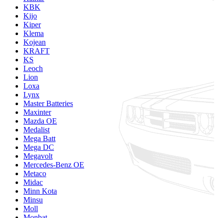
KBK
Kijo
Kiper
Klema
Kojean
KRAFT
KS
Leoch
Lion
Loxa
Lynx
Master Batteries
Maxinter
Mazda OE
Medalist
Mega Batt
Mega DC
Megavolt
Mercedes-Benz OE
Metaco
Midac
Minn Kota
Minsu
Moll
Monbat