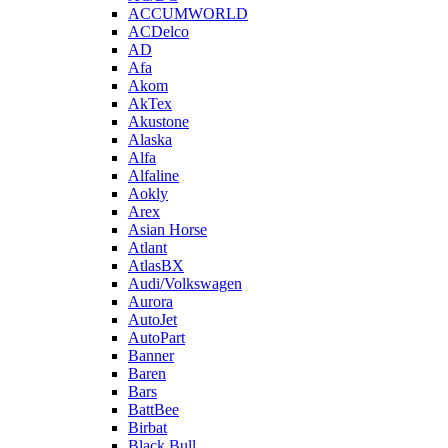
ACCUMWORLD
ACDelco
AD
Afa
Akom
AkTex
Akustone
Alaska
Alfa
Alfaline
Aokly
Arex
Asian Horse
Atlant
AtlasBX
Audi/Volkswagen
Aurora
AutoJet
AutoPart
Banner
Baren
Bars
BattBee
Birbat
Black Bull