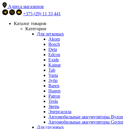
Адреса магазинов
+375 (29) 11 33 441
Каталог товаров
Категории
Для легковых
Akom
Bosch
Deta
Edcon
Exide
Kainar
Tab
Varta
Зубр
Baren
Hagen
Patron
Tesla
Зверь
Энергасила
Автомобильные аккумуляторы Byzon
Автомобильные аккумуляторы Gector
Для грузовых