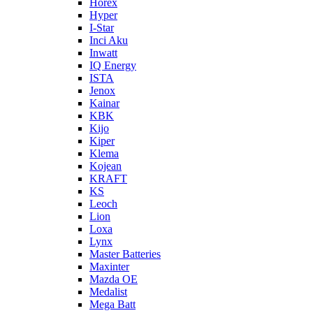
Horex
Hyper
I-Star
Inci Aku
Inwatt
IQ Energy
ISTA
Jenox
Kainar
KBK
Kijo
Kiper
Klema
Kojean
KRAFT
KS
Leoch
Lion
Loxa
Lynx
Master Batteries
Maxinter
Mazda OE
Medalist
Mega Batt