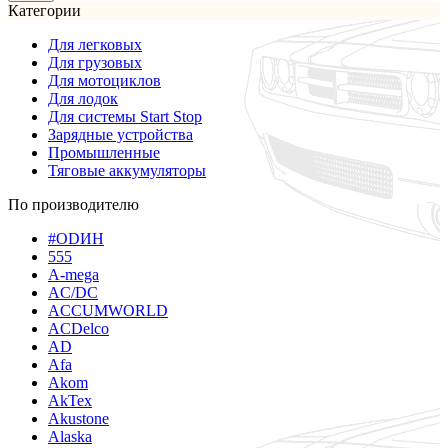
Категории
Для легковых
Для грузовых
Для мотоциклов
Для лодок
Для системы Start Stop
Зарядные устройства
Промышленные
Тяговые аккумуляторы
По производителю
#ODИН
555
A-mega
AC/DC
ACCUMWORLD
ACDelco
AD
Afa
Akom
AkTex
Akustone
Alaska