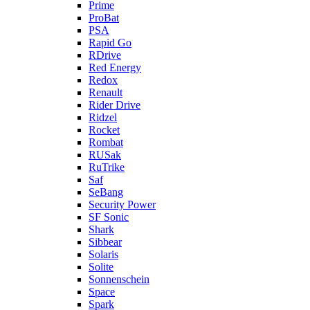
Prime
ProBat
PSA
Rapid Go
RDrive
Red Energy
Redox
Renault
Rider Drive
Ridzel
Rocket
Rombat
RUSak
RuTrike
Saf
SeBang
Security Power
SF Sonic
Shark
Sibbear
Solaris
Solite
Sonnenschein
Space
Spark