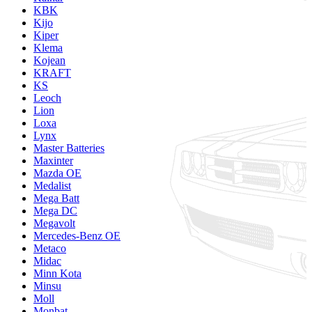
KBK
Kijo
Kiper
Klema
Kojean
KRAFT
KS
Leoch
Lion
Loxa
Lynx
Master Batteries
Maxinter
Mazda OE
Medalist
Mega Batt
Mega DC
Megavolt
Mercedes-Benz OE
Metaco
Midac
Minn Kota
Minsu
Moll
Monbat