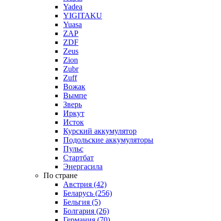
Yadea
YIGITAKU
Yuasa
ZAP
ZDF
Zeus
Zion
Zubr
Zuff
Вожак
Вымпе
Зверь
Иркут
Исток
Курский аккумулятор
Подольские аккумуляторы
Пульс
Стартбат
Энергасила
По стране
Австрия (42)
Беларусь (256)
Бельгия (5)
Болгария (26)
Германия (70)