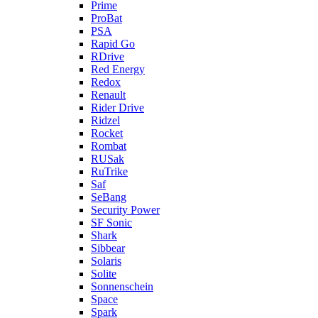
Prime
ProBat
PSA
Rapid Go
RDrive
Red Energy
Redox
Renault
Rider Drive
Ridzel
Rocket
Rombat
RUSak
RuTrike
Saf
SeBang
Security Power
SF Sonic
Shark
Sibbear
Solaris
Solite
Sonnenschein
Space
Spark