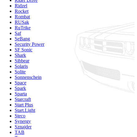
Rider Drive
Ridzel
Rocket
Rombat
RUSak
RuTrike
Saf
SeBang
Security Power
SF Sonic
Shark
Sibbear
Solaris
Solite
Sonnenschein
Space
Spark
Sparta
Starcraft
Start Plus
Start.Light
Steco
Synergy
Sznajder
TAB