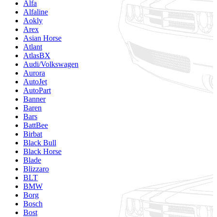
Alfa
Alfaline
Aokly
Arex
Asian Horse
Atlant
AtlasBX
Audi/Volkswagen
Aurora
AutoJet
AutoPart
Banner
Baren
Bars
BattBee
Birbat
Black Bull
Black Horse
Blade
Blizzaro
BLT
BMW
Borg
Bosch
Bost