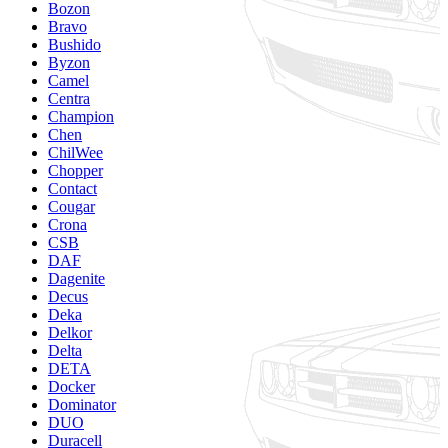
Bozon
Bravo
Bushido
Byzon
Camel
Centra
Champion
Chen
ChilWee
Chopper
Contact
Cougar
Crona
CSB
DAF
Dagenite
Decus
Deka
Delkor
Delta
DETA
Docker
Dominator
DUO
Duracell