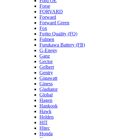
Ford OE
Forse
FORVARD
Forward
Forward Green
Fox
Fujito Quality (FQ)
Fulmen
Furukawa Battery (FB)
G-Enegy
Ganz
Gector
Gelbert
Gentry
Gigawatt
Giness
Gladiator
Global
Hagen
Hankook
Hawk
Helden
HIT
Hitec
Honda