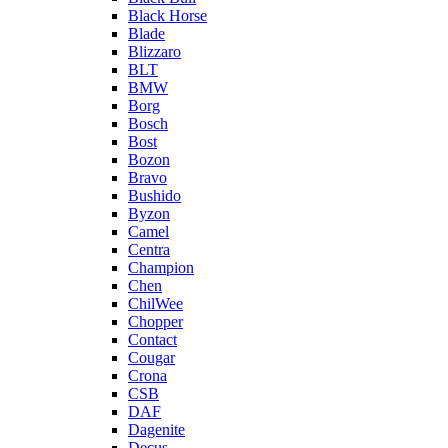
Black Horse
Blade
Blizzaro
BLT
BMW
Borg
Bosch
Bost
Bozon
Bravo
Bushido
Byzon
Camel
Centra
Champion
Chen
ChilWee
Chopper
Contact
Cougar
Crona
CSB
DAF
Dagenite
Decus