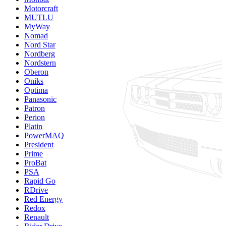
Motorcraft
MUTLU
MyWay
Nomad
Nord Star
Nordberg
Nordstern
Oberon
Oniks
Optima
Panasonic
Patron
Perion
Platin
PowerMAQ
President
Prime
ProBat
PSA
Rapid Go
RDrive
Red Energy
Redox
Renault