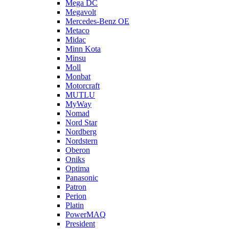
Mega DC
Megavolt
Mercedes-Benz OE
Metaco
Midac
Minn Kota
Minsu
Moll
Monbat
Motorcraft
MUTLU
MyWay
Nomad
Nord Star
Nordberg
Nordstern
Oberon
Oniks
Optima
Panasonic
Patron
Perion
Platin
PowerMAQ
President