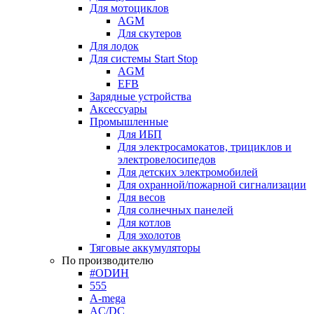
Для мотоциклов
AGM
Для скутеров
Для лодок
Для системы Start Stop
AGM
EFB
Зарядные устройства
Аксессуары
Промышленные
Для ИБП
Для электросамокатов, трициклов и
электровелосипедов
Для детских электромобилей
Для охранной/пожарной сигнализации
Для весов
Для солнечных панелей
Для котлов
Для эхолотов
Тяговые аккумуляторы
По производителю
#ODИН
555
A-mega
AC/DC