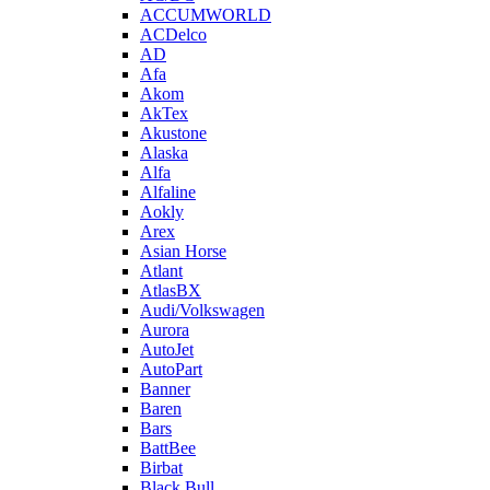
ACCUMWORLD
ACDelco
AD
Afa
Akom
AkTex
Akustone
Alaska
Alfa
Alfaline
Aokly
Arex
Asian Horse
Atlant
AtlasBX
Audi/Volkswagen
Aurora
AutoJet
AutoPart
Banner
Baren
Bars
BattBee
Birbat
Black Bull