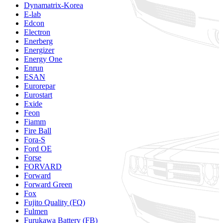
Dynamatrix-Korea
E-lab
Edcon
Electron
Enerberg
Energizer
Energy One
Enrun
ESAN
Eurorepar
Eurostart
Exide
Feon
Fiamm
Fire Ball
Fora-S
Ford OE
Forse
FORVARD
Forward
Forward Green
Fox
Fujito Quality (FQ)
Fulmen
Furukawa Battery (FB)