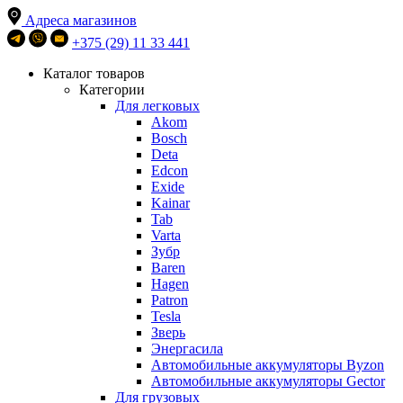
Адреса магазинов
+375 (29) 11 33 441
Каталог товаров
Категории
Для легковых
Akom
Bosch
Deta
Edcon
Exide
Kainar
Tab
Varta
Зубр
Baren
Hagen
Patron
Tesla
Зверь
Энергасила
Автомобильные аккумуляторы Byzon
Автомобильные аккумуляторы Gector
Для грузовых