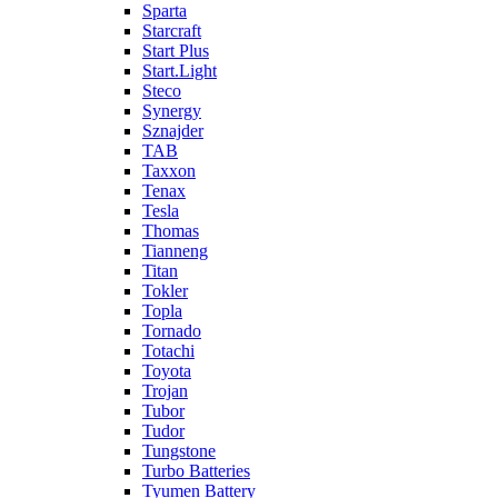
Sparta
Starcraft
Start Plus
Start.Light
Steco
Synergy
Sznajder
TAB
Taxxon
Tenax
Tesla
Thomas
Tianneng
Titan
Tokler
Topla
Tornado
Totachi
Toyota
Trojan
Tubor
Tudor
Tungstone
Turbo Batteries
Tyumen Battery