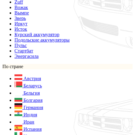
Zuff
Вожак
Вымпе
Зверь
Иркут
Исток
Курский аккумулятор
Подольские аккумуляторы
Пульс
Стартбат
Энергасила
По стране
Австрия
Беларусь
Бельгия
Болгария
Германия
Индия
Иран
Испания