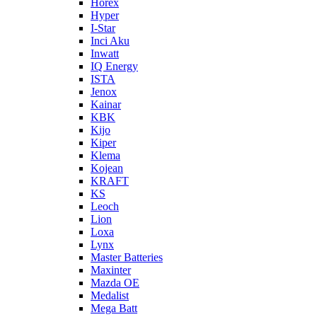
Horex
Hyper
I-Star
Inci Aku
Inwatt
IQ Energy
ISTA
Jenox
Kainar
KBK
Kijo
Kiper
Klema
Kojean
KRAFT
KS
Leoch
Lion
Loxa
Lynx
Master Batteries
Maxinter
Mazda OE
Medalist
Mega Batt