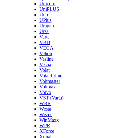
Unicorn
UniPLUS
Uno
UPlus
Uragan
Ursa
Varta
VBD
VEGA
Velion
Vesline
Vesna
Volat
Volat Prime
Voltmaster
Voltmax
Volvo
VST (Varta)
WBR
Westa
Wezer
WinMaxx
WPR
XForce
Xupai