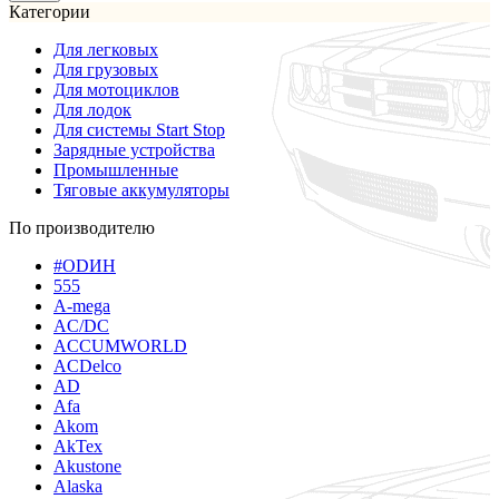
Категории
Для легковых
Для грузовых
Для мотоциклов
Для лодок
Для системы Start Stop
Зарядные устройства
Промышленные
Тяговые аккумуляторы
По производителю
#ODИН
555
A-mega
AC/DC
ACCUMWORLD
ACDelco
AD
Afa
Akom
AkTex
Akustone
Alaska