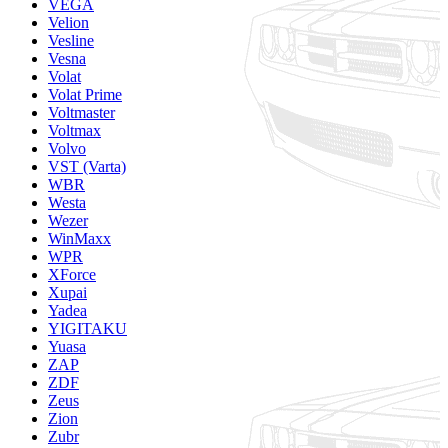
VEGA
Velion
Vesline
Vesna
Volat
Volat Prime
Voltmaster
Voltmax
Volvo
VST (Varta)
WBR
Westa
Wezer
WinMaxx
WPR
XForce
Xupai
Yadea
YIGITAKU
Yuasa
ZAP
ZDF
Zeus
Zion
Zubr