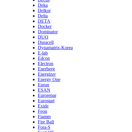
Deka
Delkor
Delta
DETA
Docker
Dominator
DUO
Duracell
Dynamatrix-Korea
E-lab
Edcon
Electron
Enerberg
Energizer
Energy One
Enrun
ESAN
Eurorepar
Eurostart
Exide
Feon
Fiamm
Fire Ball
Fora-S