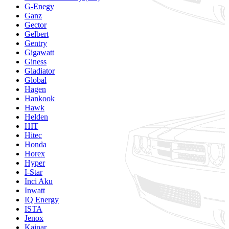
G-Enegy
Ganz
Gector
Gelbert
Gentry
Gigawatt
Giness
Gladiator
Global
Hagen
Hankook
Hawk
Helden
HIT
Hitec
Honda
Horex
Hyper
I-Star
Inci Aku
Inwatt
IQ Energy
ISTA
Jenox
Kainar