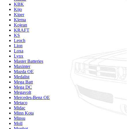
KBK
Kijo
Kiper
Klema
Kojean
KRAFT
KS
Leoch
Lion
Loxa
Lynx
Master Batteries
Maxinter
Mazda OE
Medalist
Mega Batt
Mega DC
Megavolt
Mercedes-Benz OE
Metaco
Midac
Minn Kota
Minsu
Moll
Monbat