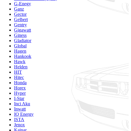
G-Enegy
Ganz
Gector
Gelbert
Gentry
Gigawatt
Giness
Gladiator
Global
Hagen
Hankook
Hawk
Helden
HIT
Hitec
Honda
Horex
Hyper
I-Star
Inci Aku
Inwatt
IQ Energy
ISTA
Jenox
Kainar