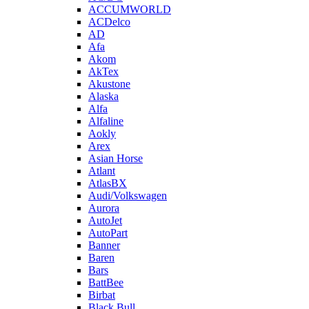
ACCUMWORLD
ACDelco
AD
Afa
Akom
AkTex
Akustone
Alaska
Alfa
Alfaline
Aokly
Arex
Asian Horse
Atlant
AtlasBX
Audi/Volkswagen
Aurora
AutoJet
AutoPart
Banner
Baren
Bars
BattBee
Birbat
Black Bull