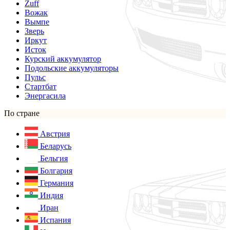
Zuff
Вожак
Вымпе
Зверь
Иркут
Исток
Курский аккумулятор
Подольские аккумуляторы
Пульс
Стартбат
Энергасила
По стране
Австрия
Беларусь
Бельгия
Болгария
Германия
Индия
Иран
Испания