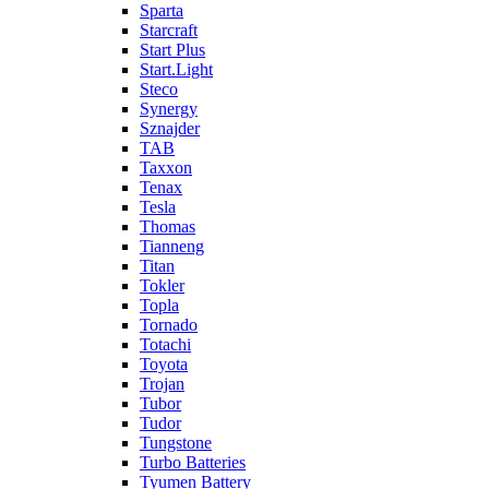
Sparta
Starcraft
Start Plus
Start.Light
Steco
Synergy
Sznajder
TAB
Taxxon
Tenax
Tesla
Thomas
Tianneng
Titan
Tokler
Topla
Tornado
Totachi
Toyota
Trojan
Tubor
Tudor
Tungstone
Turbo Batteries
Tyumen Battery