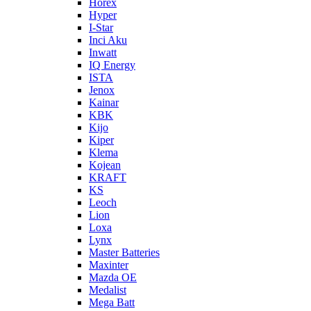
Horex
Hyper
I-Star
Inci Aku
Inwatt
IQ Energy
ISTA
Jenox
Kainar
KBK
Kijo
Kiper
Klema
Kojean
KRAFT
KS
Leoch
Lion
Loxa
Lynx
Master Batteries
Maxinter
Mazda OE
Medalist
Mega Batt