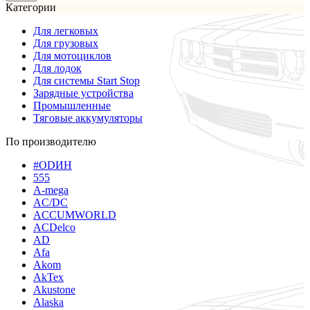
Категории
Для легковых
Для грузовых
Для мотоциклов
Для лодок
Для системы Start Stop
Зарядные устройства
Промышленные
Тяговые аккумуляторы
По производителю
#ODИН
555
A-mega
AC/DC
ACCUMWORLD
ACDelco
AD
Afa
Akom
AkTex
Akustone
Alaska