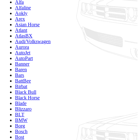
Alfa
Alfaline
Aokly
Arex
Asian Horse
Atlant
AtlasBX
Audi/Volkswagen
Aurora
AutoJet
AutoPart
Banner
Baren
Bars
BattBee
Birbat
Black Bull
Black Horse
Blade
Blizzaro
BLT
BMW
Borg
Bosch
Bost