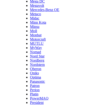
Mega DC
Megavolt
Mercedes-Benz OE
Metaco
Midac
Minn Kota
Minsu
Moll
Monbat
Motorcraft
MUTLU
MyWay
Nomad
Nord Star
Nordberg
Nordstern
Oberon
Oniks
Optima
Panasonic
Patron
Perion
Platin
PowerMAQ
President