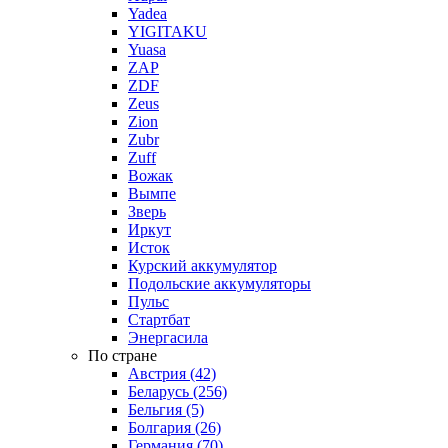
Yadea
YIGITAKU
Yuasa
ZAP
ZDF
Zeus
Zion
Zubr
Zuff
Вожак
Вымпе
Зверь
Иркут
Исток
Курский аккумулятор
Подольские аккумуляторы
Пульс
Стартбат
Энергасила
По стране
Австрия (42)
Беларусь (256)
Бельгия (5)
Болгария (26)
Германия (70)