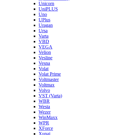
Unicorn
UniPLUS
Uno
UPlus
Uragan
Ursa
Varta
VBD
VEGA
Velion
Vesline
Vesna
Volat
Volat Prime
Voltmaster
Voltmax
Volvo
VST (Varta)
WBR
Westa
Wezer
WinMaxx
WPR
XForce
Xupai