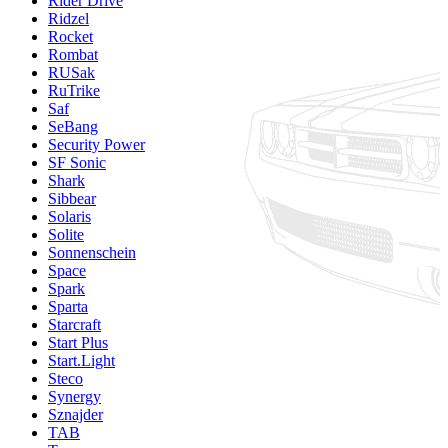
Rider Drive
Ridzel
Rocket
Rombat
RUSak
RuTrike
Saf
SeBang
Security Power
SF Sonic
Shark
Sibbear
Solaris
Solite
Sonnenschein
Space
Spark
Sparta
Starcraft
Start Plus
Start.Light
Steco
Synergy
Sznajder
TAB