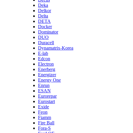
Deka
Delkor
Delta
DETA
Docker
Dominator
DUO
Duracell
Dynamatrix-Korea
E-lab
Edcon
Electron
Enerberg
Energizer
Energy One
Enrun
ESAN
Eurorepar
Eurostart
Exide
Feon
Fiamm
Fire Ball
Fora-S