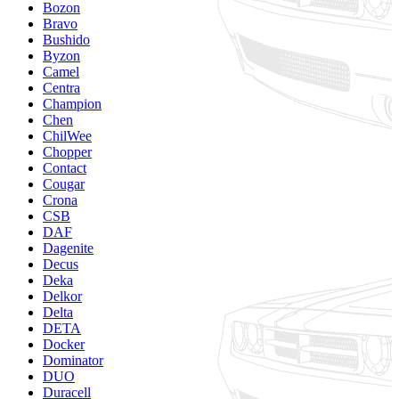
Bozon
Bravo
Bushido
Byzon
Camel
Centra
Champion
Chen
ChilWee
Chopper
Contact
Cougar
Crona
CSB
DAF
Dagenite
Decus
Deka
Delkor
Delta
DETA
Docker
Dominator
DUO
Duracell