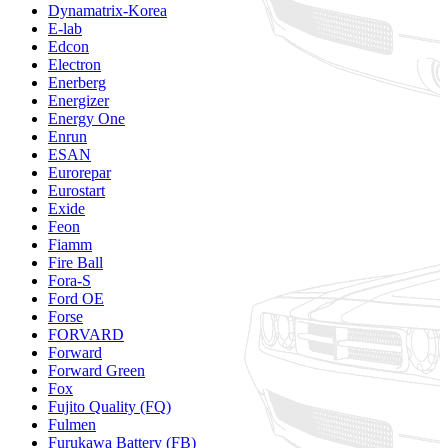
Dynamatrix-Korea
E-lab
Edcon
Electron
Enerberg
Energizer
Energy One
Enrun
ESAN
Eurorepar
Eurostart
Exide
Feon
Fiamm
Fire Ball
Fora-S
Ford OE
Forse
FORVARD
Forward
Forward Green
Fox
Fujito Quality (FQ)
Fulmen
Furukawa Battery (FB)