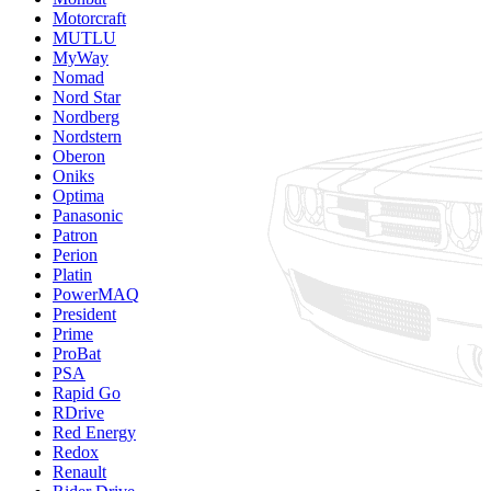
Motorcraft
MUTLU
MyWay
Nomad
Nord Star
Nordberg
Nordstern
Oberon
Oniks
Optima
Panasonic
Patron
Perion
Platin
PowerMAQ
President
Prime
ProBat
PSA
Rapid Go
RDrive
Red Energy
Redox
Renault