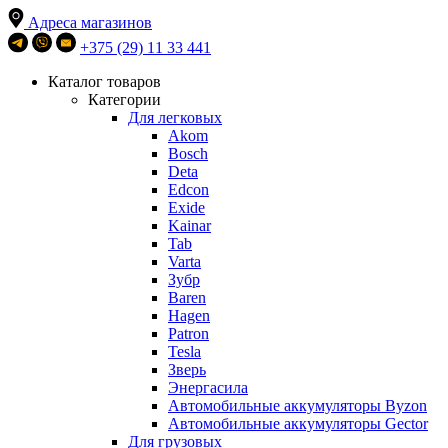
Адреса магазинов
+375 (29) 11 33 441
Каталог товаров
Категории
Для легковых
Akom
Bosch
Deta
Edcon
Exide
Kainar
Tab
Varta
Зубр
Baren
Hagen
Patron
Tesla
Зверь
Энергасила
Автомобильные аккумуляторы Byzon
Автомобильные аккумуляторы Gector
Для грузовых