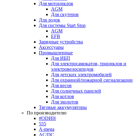
Для мотоциклов
AGM
Для скутеров
Для лодок
Для системы Start Stop
AGM
EFB
Зарядные устройства
Аксессуары
Промышленные
Для ИБП
Для электросамокатов, трициклов и
электровелосипедов
Для детских электромобилей
Для охранной/пожарной сигнализации
Для весов
Для солнечных панелей
Для котлов
Для эхолотов
Тяговые аккумуляторы
По производителю
#ODИН
555
A-mega
AC/DC