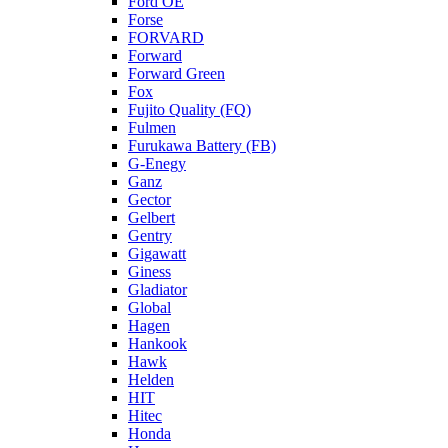
Ford OE
Forse
FORVARD
Forward
Forward Green
Fox
Fujito Quality (FQ)
Fulmen
Furukawa Battery (FB)
G-Enegy
Ganz
Gector
Gelbert
Gentry
Gigawatt
Giness
Gladiator
Global
Hagen
Hankook
Hawk
Helden
HIT
Hitec
Honda