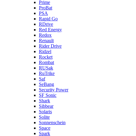
Prime
ProBat
PSA
Rapid Go
RDrive
Red Energy
Redox
Renault
Rider Drive
Ridzel
Rocket
Rombat
RUSak
RuTrike
Saf
SeBang
Security Power
SF Sonic
Shark
Sibbear
Solaris
Solite
Sonnenschein
Space
Spark