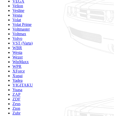
VEGA
Velion
Vesline
Vesna
Volat
Volat Prime
Voltmaster
Voltmax
Volvo
VST (Varta)
WBR
Westa
Wezer
WinMaxx
WPR
XForce
Xupai
Yadea
YIGITAKU
Yuasa
ZAP
ZDF
Zeus
Zion
Zubr