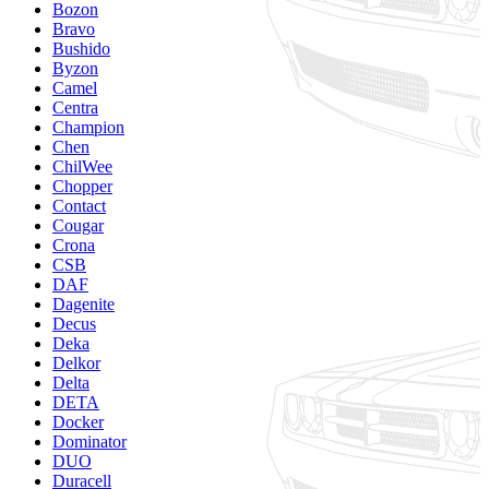
Bozon
Bravo
Bushido
Byzon
Camel
Centra
Champion
Chen
ChilWee
Chopper
Contact
Cougar
Crona
CSB
DAF
Dagenite
Decus
Deka
Delkor
Delta
DETA
Docker
Dominator
DUO
Duracell