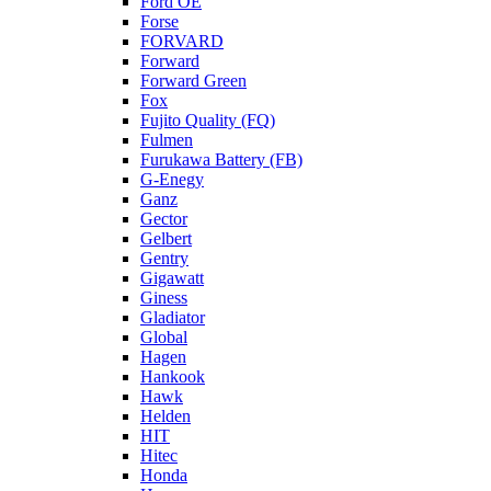
Ford OE
Forse
FORVARD
Forward
Forward Green
Fox
Fujito Quality (FQ)
Fulmen
Furukawa Battery (FB)
G-Enegy
Ganz
Gector
Gelbert
Gentry
Gigawatt
Giness
Gladiator
Global
Hagen
Hankook
Hawk
Helden
HIT
Hitec
Honda