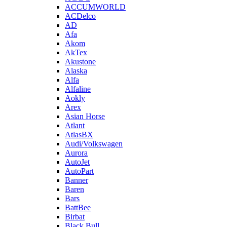
ACCUMWORLD
ACDelco
AD
Afa
Akom
AkTex
Akustone
Alaska
Alfa
Alfaline
Aokly
Arex
Asian Horse
Atlant
AtlasBX
Audi/Volkswagen
Aurora
AutoJet
AutoPart
Banner
Baren
Bars
BattBee
Birbat
Black Bull