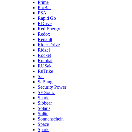
Prime
ProBat
PSA
Rapid Go
RDrive
Red Energy
Redox
Renault
Rider Drive
Ridzel
Rocket
Rombat
RUSak
RuTrike
Saf
SeBang
Security Power
SF Sonic
Shark
Sibbear
Solaris
Solite
Sonnenschein
Space
Spark