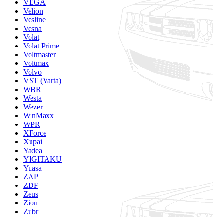
VEGA
Velion
Vesline
Vesna
Volat
Volat Prime
Voltmaster
Voltmax
Volvo
VST (Varta)
WBR
Westa
Wezer
WinMaxx
WPR
XForce
Xupai
Yadea
YIGITAKU
Yuasa
ZAP
ZDF
Zeus
Zion
Zubr