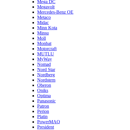
Mega DC
Megavolt
Mercedes-Benz OE
Metaco
Midac
Minn Kota
Minsu
Moll
Monbat
Motorcraft
MUTLU
MyWay
Nomad
Nord Star
Nordberg
Nordstern
Oberon
Oniks
Optima
Panasonic
Patron
Perion
Platin
PowerMAQ
President