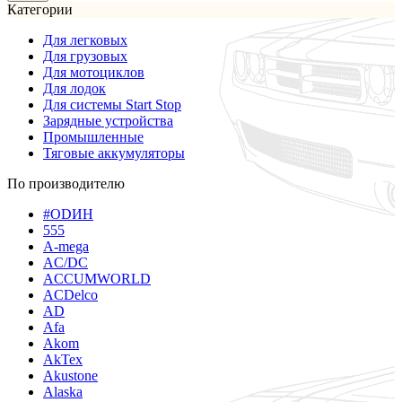
Категории
Для легковых
Для грузовых
Для мотоциклов
Для лодок
Для системы Start Stop
Зарядные устройства
Промышленные
Тяговые аккумуляторы
По производителю
#ODИН
555
A-mega
AC/DC
ACCUMWORLD
ACDelco
AD
Afa
Akom
AkTex
Akustone
Alaska