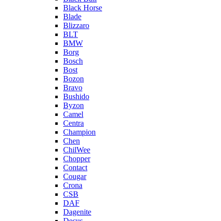
Black Horse
Blade
Blizzaro
BLT
BMW
Borg
Bosch
Bost
Bozon
Bravo
Bushido
Byzon
Camel
Centra
Champion
Chen
ChilWee
Chopper
Contact
Cougar
Crona
CSB
DAF
Dagenite
Decus