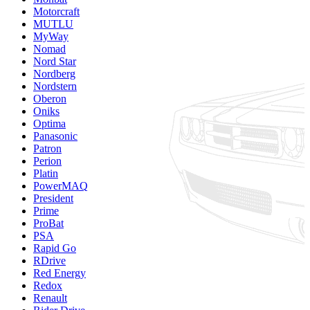
Motorcraft
MUTLU
MyWay
Nomad
Nord Star
Nordberg
Nordstern
Oberon
Oniks
Optima
Panasonic
Patron
Perion
Platin
PowerMAQ
President
Prime
ProBat
PSA
Rapid Go
RDrive
Red Energy
Redox
Renault