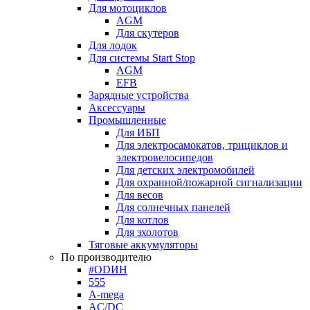
Для мотоциклов
AGM
Для скутеров
Для лодок
Для системы Start Stop
AGM
EFB
Зарядные устройства
Аксессуары
Промышленные
Для ИБП
Для электросамокатов, трициклов и
электровелосипедов
Для детских электромобилей
Для охранной/пожарной сигнализации
Для весов
Для солнечных панелей
Для котлов
Для эхолотов
Тяговые аккумуляторы
По производителю
#ODИН
555
A-mega
AC/DC