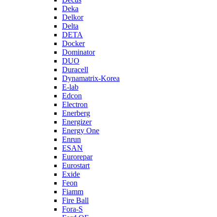
Deka
Delkor
Delta
DETA
Docker
Dominator
DUO
Duracell
Dynamatrix-Korea
E-lab
Edcon
Electron
Enerberg
Energizer
Energy One
Enrun
ESAN
Eurorepar
Eurostart
Exide
Feon
Fiamm
Fire Ball
Fora-S