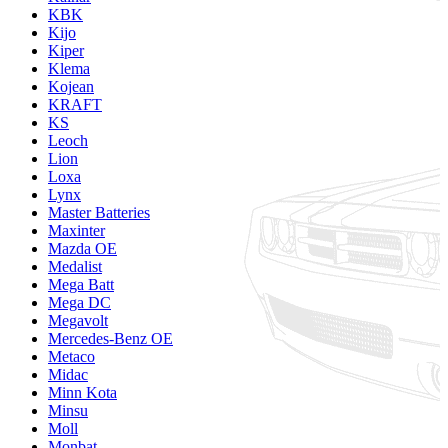
KBK
Kijo
Kiper
Klema
Kojean
KRAFT
KS
Leoch
Lion
Loxa
Lynx
Master Batteries
Maxinter
Mazda OE
Medalist
Mega Batt
Mega DC
Megavolt
Mercedes-Benz OE
Metaco
Midac
Minn Kota
Minsu
Moll
Monbat