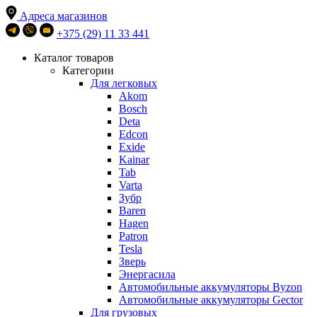
Адреса магазинов
+375 (29) 11 33 441
Каталог товаров
Категории
Для легковых
Akom
Bosch
Deta
Edcon
Exide
Kainar
Tab
Varta
Зубр
Baren
Hagen
Patron
Tesla
Зверь
Энергасила
Автомобильные аккумуляторы Byzon
Автомобильные аккумуляторы Gector
Для грузовых