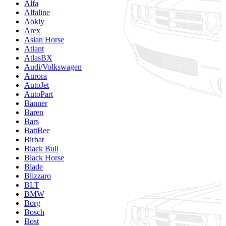
Alfa
Alfaline
Aokly
Arex
Asian Horse
Atlant
AtlasBX
Audi/Volkswagen
Aurora
AutoJet
AutoPart
Banner
Baren
Bars
BattBee
Birbat
Black Bull
Black Horse
Blade
Blizzaro
BLT
BMW
Borg
Bosch
Bost