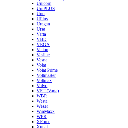
Unicorn
UniPLUS
Uno
UPlus
Uragan
Ursa
Varta
VBD
VEGA
Velion
Vesline
Vesna
Volat
Volat Prime
Voltmaster
Voltmax
Volvo
VST (Varta)
WBR
Westa
Wezer
WinMaxx
WPR
XForce
Xupai