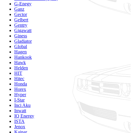
G-Enegy
Ganz
Gector
Gelbert
Gentry
Gigawatt
Giness
Gladiator
Global
Hagen
Hankook
Hawk
Helden
HIT
Hitec
Honda
Horex
Hyper
I-Star
Inci Aku
Inwatt
IQ Energy
ISTA
Jenox
Kainar