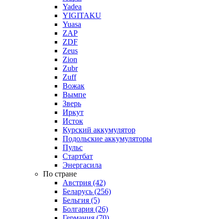
Yadea
YIGITAKU
Yuasa
ZAP
ZDF
Zeus
Zion
Zubr
Zuff
Вожак
Вымпе
Зверь
Иркут
Исток
Курский аккумулятор
Подольские аккумуляторы
Пульс
Стартбат
Энергасила
По стране
Австрия (42)
Беларусь (256)
Бельгия (5)
Болгария (26)
Германия (70)