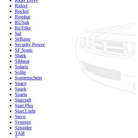
Rider Drive
Ridzel
Rocket
Rombat
RUSak
RuTrike
Saf
SeBang
Security Power
SF Sonic
Shark
Sibbear
Solaris
Solite
Sonnenschein
Space
Spark
Sparta
Starcraft
Start Plus
Start.Light
Steco
Synergy
Sznajder
TAB