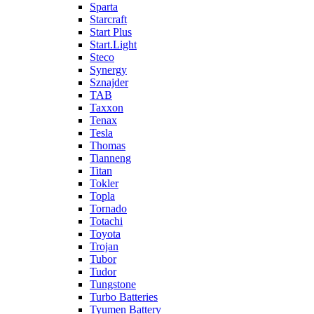
Sparta
Starcraft
Start Plus
Start.Light
Steco
Synergy
Sznajder
TAB
Taxxon
Tenax
Tesla
Thomas
Tianneng
Titan
Tokler
Topla
Tornado
Totachi
Toyota
Trojan
Tubor
Tudor
Tungstone
Turbo Batteries
Tyumen Battery