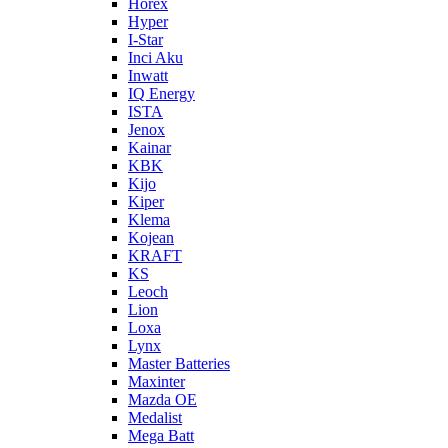
Horex
Hyper
I-Star
Inci Aku
Inwatt
IQ Energy
ISTA
Jenox
Kainar
KBK
Kijo
Kiper
Klema
Kojean
KRAFT
KS
Leoch
Lion
Loxa
Lynx
Master Batteries
Maxinter
Mazda OE
Medalist
Mega Batt