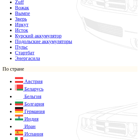
Zuff
Вожак
Вымпе
Зверь
Иркут
Исток
Курский аккумулятор
Подольские аккумуляторы
Пульс
Стартбат
Энергасила
По стране
Австрия
Беларусь
Бельгия
Болгария
Германия
Индия
Иран
Испания