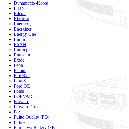
Dynamatrix-Korea
E-lab
Edcon
Electron
Enerberg
Energizer
Energy One
Enrun
ESAN
Eurorepar
Eurostart
Exide
Feon
Fiamm
Fire Ball
Fora-S
Ford OE
Forse
FORVARD
Forward
Forward Green
Fox
Fujito Quality (FQ)
Fulmen
Furukawa Battery (FB)