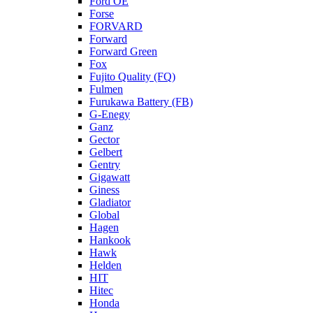
Ford OE
Forse
FORVARD
Forward
Forward Green
Fox
Fujito Quality (FQ)
Fulmen
Furukawa Battery (FB)
G-Enegy
Ganz
Gector
Gelbert
Gentry
Gigawatt
Giness
Gladiator
Global
Hagen
Hankook
Hawk
Helden
HIT
Hitec
Honda