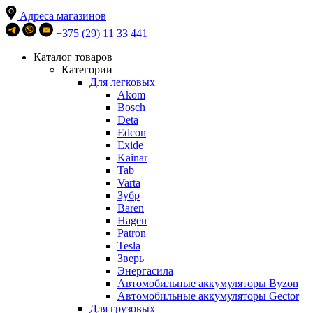
Адреса магазинов
+375 (29) 11 33 441
Каталог товаров
Категории
Для легковых
Akom
Bosch
Deta
Edcon
Exide
Kainar
Tab
Varta
Зубр
Baren
Hagen
Patron
Tesla
Зверь
Энергасила
Автомобильные аккумуляторы Byzon
Автомобильные аккумуляторы Gector
Для грузовых