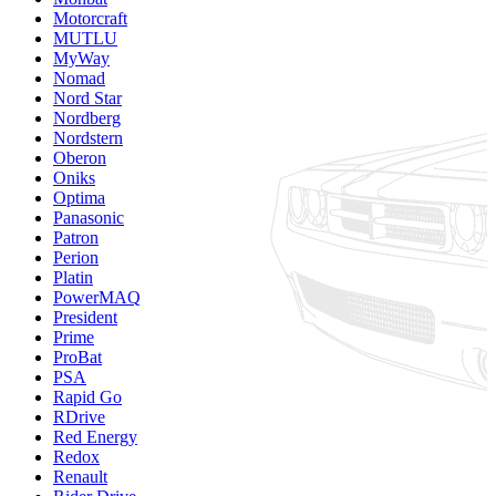
Motorcraft
MUTLU
MyWay
Nomad
Nord Star
Nordberg
Nordstern
Oberon
Oniks
Optima
Panasonic
Patron
Perion
Platin
PowerMAQ
President
Prime
ProBat
PSA
Rapid Go
RDrive
Red Energy
Redox
Renault