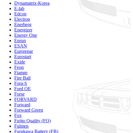
Dynamatrix-Korea
E-lab
Edcon
Electron
Enerberg
Energizer
Energy One
Enrun
ESAN
Eurorepar
Eurostart
Exide
Feon
Fiamm
Fire Ball
Fora-S
Ford OE
Forse
FORVARD
Forward
Forward Green
Fox
Fujito Quality (FQ)
Fulmen
Furukawa Battery (FB)