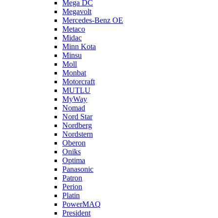
Mega DC
Megavolt
Mercedes-Benz OE
Metaco
Midac
Minn Kota
Minsu
Moll
Monbat
Motorcraft
MUTLU
MyWay
Nomad
Nord Star
Nordberg
Nordstern
Oberon
Oniks
Optima
Panasonic
Patron
Perion
Platin
PowerMAQ
President