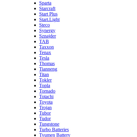
Sparta
Starcraft
Start Plus
Start.Light
Steco
Synergy
Sznajder
TAB
Taxxon
Tenax
Tesla
Thomas
Tianneng
Titan
Tokler
Topla
Tornado
Totachi
Toyota
Trojan
Tubor
Tudor
Tungstone
Turbo Batteries
Tyumen Battery