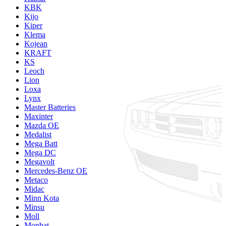
KBK
Kijo
Kiper
Klema
Kojean
KRAFT
KS
Leoch
Lion
Loxa
Lynx
Master Batteries
Maxinter
Mazda OE
Medalist
Mega Batt
Mega DC
Megavolt
Mercedes-Benz OE
Metaco
Midac
Minn Kota
Minsu
Moll
Monbat