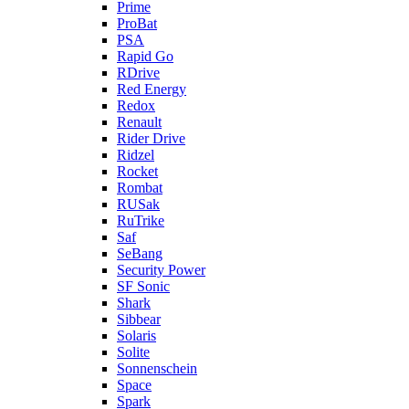
Prime
ProBat
PSA
Rapid Go
RDrive
Red Energy
Redox
Renault
Rider Drive
Ridzel
Rocket
Rombat
RUSak
RuTrike
Saf
SeBang
Security Power
SF Sonic
Shark
Sibbear
Solaris
Solite
Sonnenschein
Space
Spark