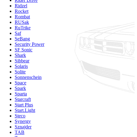
Rider Drive
Ridzel
Rocket
Rombat
RUSak
RuTrike
Saf
SeBang
Security Power
SF Sonic
Shark
Sibbear
Solaris
Solite
Sonnenschein
Space
Spark
Sparta
Starcraft
Start Plus
Start.Light
Steco
Synergy
Sznajder
TAB