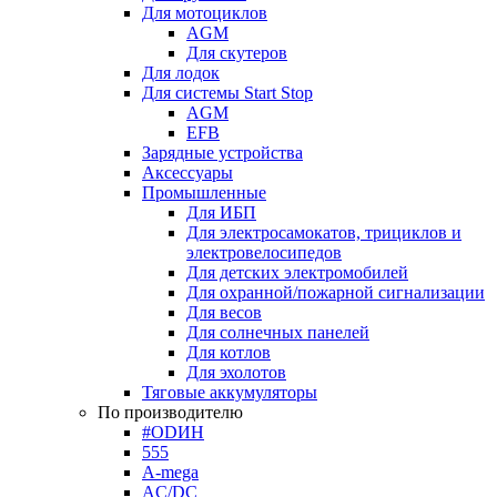
Для мотоциклов
AGM
Для скутеров
Для лодок
Для системы Start Stop
AGM
EFB
Зарядные устройства
Аксессуары
Промышленные
Для ИБП
Для электросамокатов, трициклов и
электровелосипедов
Для детских электромобилей
Для охранной/пожарной сигнализации
Для весов
Для солнечных панелей
Для котлов
Для эхолотов
Тяговые аккумуляторы
По производителю
#ODИН
555
A-mega
AC/DC