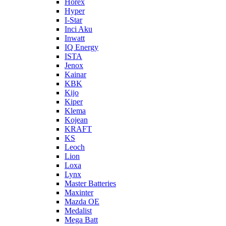
Horex
Hyper
I-Star
Inci Aku
Inwatt
IQ Energy
ISTA
Jenox
Kainar
KBK
Kijo
Kiper
Klema
Kojean
KRAFT
KS
Leoch
Lion
Loxa
Lynx
Master Batteries
Maxinter
Mazda OE
Medalist
Mega Batt