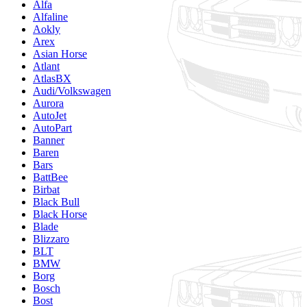
Alfa
Alfaline
Aokly
Arex
Asian Horse
Atlant
AtlasBX
Audi/Volkswagen
Aurora
AutoJet
AutoPart
Banner
Baren
Bars
BattBee
Birbat
Black Bull
Black Horse
Blade
Blizzaro
BLT
BMW
Borg
Bosch
Bost