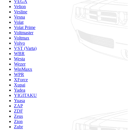
VEGA
Velion
Vesline
Vesna
Volat
Volat Prime
Voltmaster
Voltmax
Volvo
VST (Varta)
WBR
Westa
Wezer
WinMaxx
WPR
XForce
Xupai
Yadea
YIGITAKU
Yuasa
ZAP
ZDF
Zeus
Zion
Zubr