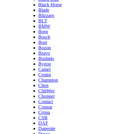
Black Horse
Blade
Blizzaro
BLT
BMW
Borg
Bosch
Bost
Bozon
Bravo
Bushido
Byzon
Camel
Centra
Champion
Chen
ChilWee
Chopper
Contact
Cougar
Crona
CSB
DAF
Dagenite
Decus