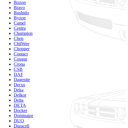
Bozon
Bravo
Bushido
Byzon
Camel
Centra
Champion
Chen
ChilWee
Chopper
Contact
Cougar
Crona
CSB
DAF
Dagenite
Decus
Deka
Delkor
Delta
DETA
Docker
Dominator
DUO
Duracell