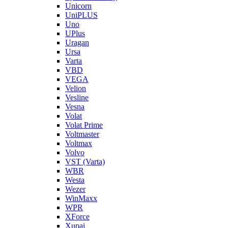
Unicorn
UniPLUS
Uno
UPlus
Uragan
Ursa
Varta
VBD
VEGA
Velion
Vesline
Vesna
Volat
Volat Prime
Voltmaster
Voltmax
Volvo
VST (Varta)
WBR
Westa
Wezer
WinMaxx
WPR
XForce
Xupai