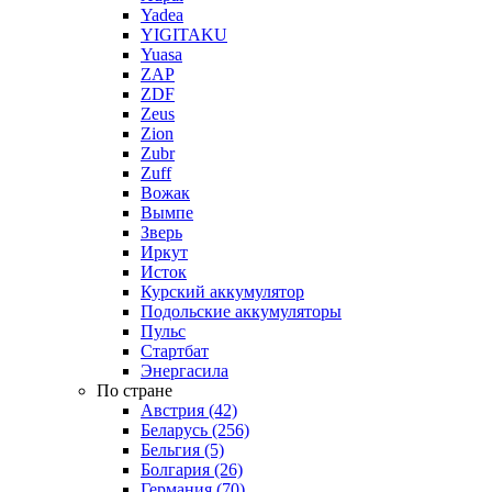
Yadea
YIGITAKU
Yuasa
ZAP
ZDF
Zeus
Zion
Zubr
Zuff
Вожак
Вымпе
Зверь
Иркут
Исток
Курский аккумулятор
Подольские аккумуляторы
Пульс
Стартбат
Энергасила
По стране
Австрия (42)
Беларусь (256)
Бельгия (5)
Болгария (26)
Германия (70)