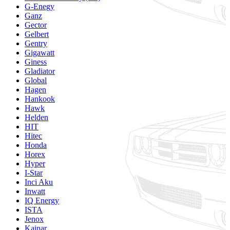
G-Enegy
Ganz
Gector
Gelbert
Gentry
Gigawatt
Giness
Gladiator
Global
Hagen
Hankook
Hawk
Helden
HIT
Hitec
Honda
Horex
Hyper
I-Star
Inci Aku
Inwatt
IQ Energy
ISTA
Jenox
Kainar