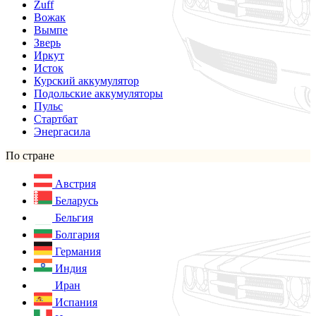
Zuff
Вожак
Вымпе
Зверь
Иркут
Исток
Курский аккумулятор
Подольские аккумуляторы
Пульс
Стартбат
Энергасила
По стране
Австрия
Беларусь
Бельгия
Болгария
Германия
Индия
Иран
Испания