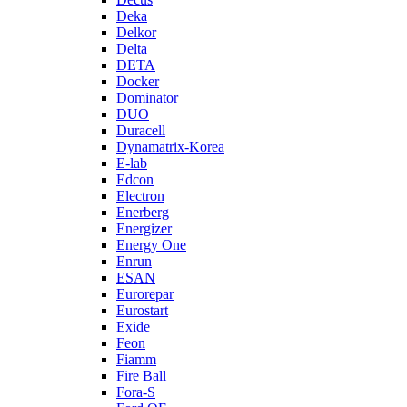
Deka
Delkor
Delta
DETA
Docker
Dominator
DUO
Duracell
Dynamatrix-Korea
E-lab
Edcon
Electron
Enerberg
Energizer
Energy One
Enrun
ESAN
Eurorepar
Eurostart
Exide
Feon
Fiamm
Fire Ball
Fora-S