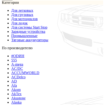
Категории
Для легковых
Для грузовых
Для мотоциклов
Для лодок
Для системы Start Stop
Зарядные устройства
Промышленные
Тяговые аккумуляторы
По производителю
#ODИН
555
A-mega
AC/DC
ACCUMWORLD
ACDelco
AD
Afa
Akom
AkTex
Akustone
Alaska