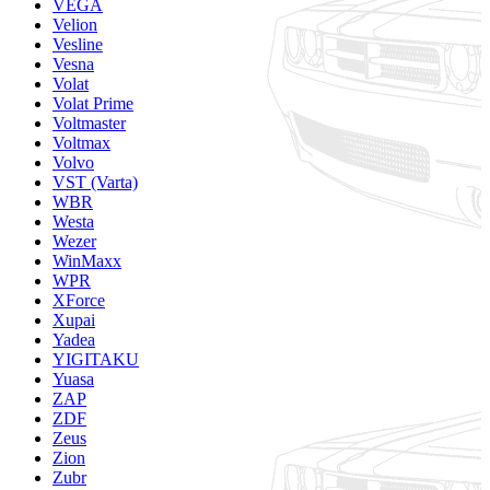
VEGA
Velion
Vesline
Vesna
Volat
Volat Prime
Voltmaster
Voltmax
Volvo
VST (Varta)
WBR
Westa
Wezer
WinMaxx
WPR
XForce
Xupai
Yadea
YIGITAKU
Yuasa
ZAP
ZDF
Zeus
Zion
Zubr