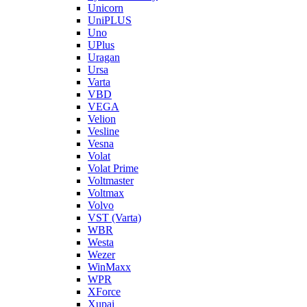
Unicorn
UniPLUS
Uno
UPlus
Uragan
Ursa
Varta
VBD
VEGA
Velion
Vesline
Vesna
Volat
Volat Prime
Voltmaster
Voltmax
Volvo
VST (Varta)
WBR
Westa
Wezer
WinMaxx
WPR
XForce
Xupai