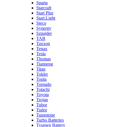
Sparta
Starcraft
Start Plus
Start.Light
Steco
Synergy
Sznajder
TAB
Taxxon
Tenax
Tesla
Thomas
Tianneng
Titan
Tokler
Topla
Tornado
Totachi
Toyota
Trojan
Tubor
Tudor
Tungstone
Turbo Batteries
Tyumen Battery