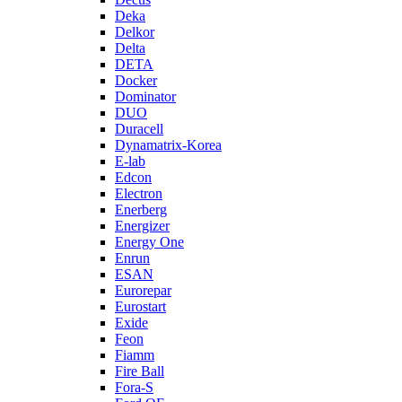
Deka
Delkor
Delta
DETA
Docker
Dominator
DUO
Duracell
Dynamatrix-Korea
E-lab
Edcon
Electron
Enerberg
Energizer
Energy One
Enrun
ESAN
Eurorepar
Eurostart
Exide
Feon
Fiamm
Fire Ball
Fora-S