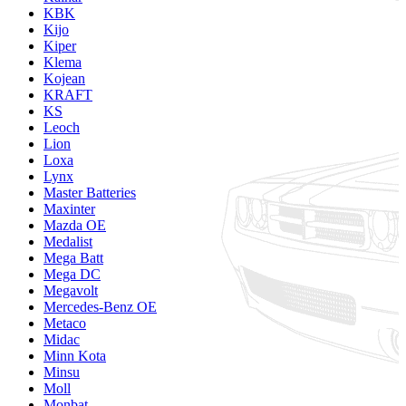
KBK
Kijo
Kiper
Klema
Kojean
KRAFT
KS
Leoch
Lion
Loxa
Lynx
Master Batteries
Maxinter
Mazda OE
Medalist
Mega Batt
Mega DC
Megavolt
Mercedes-Benz OE
Metaco
Midac
Minn Kota
Minsu
Moll
Monbat