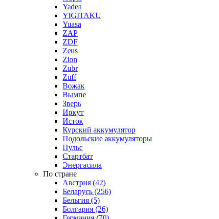
Yadea
YIGITAKU
Yuasa
ZAP
ZDF
Zeus
Zion
Zubr
Zuff
Вожак
Вымпе
Зверь
Иркут
Исток
Курский аккумулятор
Подольские аккумуляторы
Пульс
Стартбат
Энергасила
По стране
Австрия (42)
Беларусь (256)
Бельгия (5)
Болгария (26)
Германия (70)