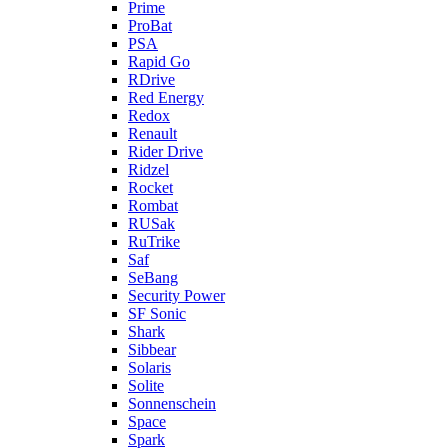
Prime
ProBat
PSA
Rapid Go
RDrive
Red Energy
Redox
Renault
Rider Drive
Ridzel
Rocket
Rombat
RUSak
RuTrike
Saf
SeBang
Security Power
SF Sonic
Shark
Sibbear
Solaris
Solite
Sonnenschein
Space
Spark