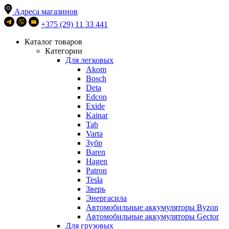
Адреса магазинов
+375 (29) 11 33 441
Каталог товаров
Категории
Для легковых
Akom
Bosch
Deta
Edcon
Exide
Kainar
Tab
Varta
Зубр
Baren
Hagen
Patron
Tesla
Зверь
Энергасила
Автомобильные аккумуляторы Byzon
Автомобильные аккумуляторы Gector
Для грузовых