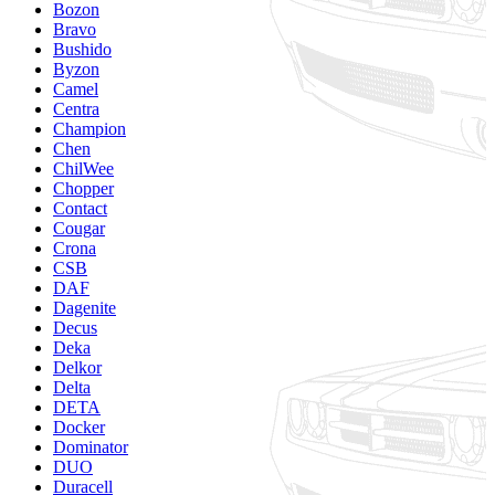
Bozon
Bravo
Bushido
Byzon
Camel
Centra
Champion
Chen
ChilWee
Chopper
Contact
Cougar
Crona
CSB
DAF
Dagenite
Decus
Deka
Delkor
Delta
DETA
Docker
Dominator
DUO
Duracell