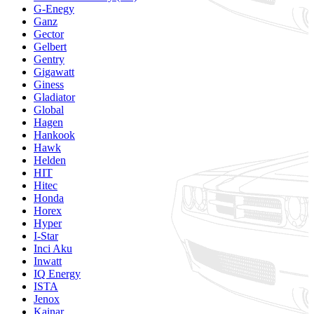
G-Enegy
Ganz
Gector
Gelbert
Gentry
Gigawatt
Giness
Gladiator
Global
Hagen
Hankook
Hawk
Helden
HIT
Hitec
Honda
Horex
Hyper
I-Star
Inci Aku
Inwatt
IQ Energy
ISTA
Jenox
Kainar