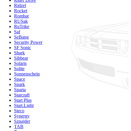
Rider Drive
Ridzel
Rocket
Rombat
RUSak
RuTrike
Saf
SeBang
Security Power
SF Sonic
Shark
Sibbear
Solaris
Solite
Sonnenschein
Space
Spark
Sparta
Starcraft
Start Plus
Start.Light
Steco
Synergy
Sznajder
TAB