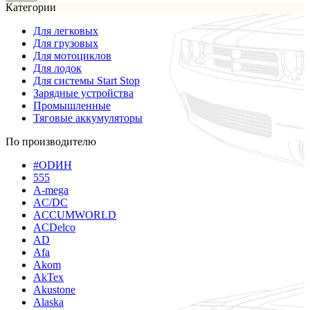
Категории
Для легковых
Для грузовых
Для мотоциклов
Для лодок
Для системы Start Stop
Зарядные устройства
Промышленные
Тяговые аккумуляторы
По производителю
#ODИН
555
A-mega
AC/DC
ACCUMWORLD
ACDelco
AD
Afa
Akom
AkTex
Akustone
Alaska