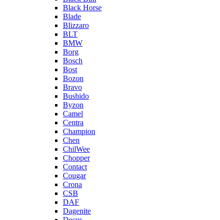
Black Horse
Blade
Blizzaro
BLT
BMW
Borg
Bosch
Bost
Bozon
Bravo
Bushido
Byzon
Camel
Centra
Champion
Chen
ChilWee
Chopper
Contact
Cougar
Crona
CSB
DAF
Dagenite
Decus