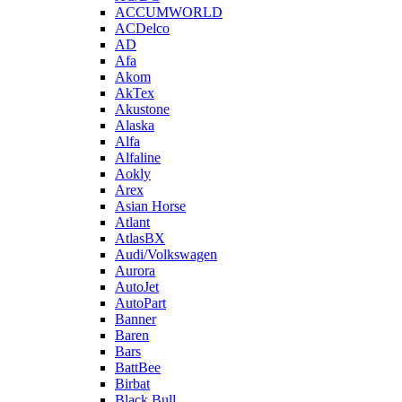
ACCUMWORLD
ACDelco
AD
Afa
Akom
AkTex
Akustone
Alaska
Alfa
Alfaline
Aokly
Arex
Asian Horse
Atlant
AtlasBX
Audi/Volkswagen
Aurora
AutoJet
AutoPart
Banner
Baren
Bars
BattBee
Birbat
Black Bull