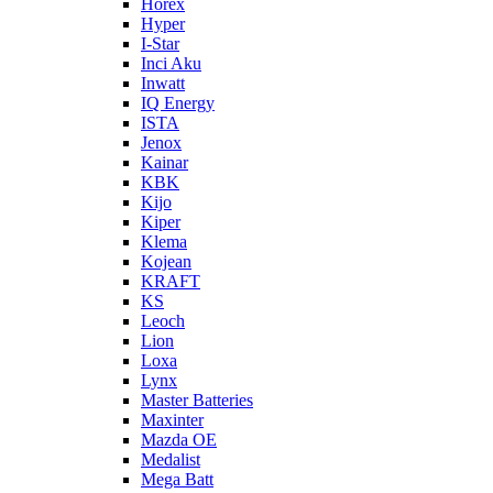
Horex
Hyper
I-Star
Inci Aku
Inwatt
IQ Energy
ISTA
Jenox
Kainar
KBK
Kijo
Kiper
Klema
Kojean
KRAFT
KS
Leoch
Lion
Loxa
Lynx
Master Batteries
Maxinter
Mazda OE
Medalist
Mega Batt