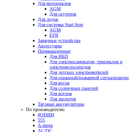
Для мотоциклов
AGM
Для скутеров
Для лодок
Для системы Start Stop
AGM
EFB
Зарядные устройства
Аксессуары
Промышленные
Для ИБП
Для электросамокатов, трициклов и
электровелосипедов
Для детских электромобилей
Для охранной/пожарной сигнализации
Для весов
Для солнечных панелей
Для котлов
Для эхолотов
Тяговые аккумуляторы
По производителю
#ODИН
555
A-mega
AC/DC