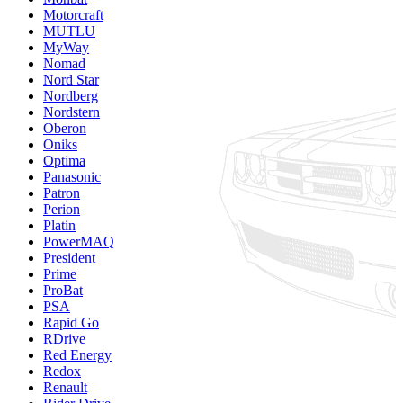
Motorcraft
MUTLU
MyWay
Nomad
Nord Star
Nordberg
Nordstern
Oberon
Oniks
Optima
Panasonic
Patron
Perion
Platin
PowerMAQ
President
Prime
ProBat
PSA
Rapid Go
RDrive
Red Energy
Redox
Renault