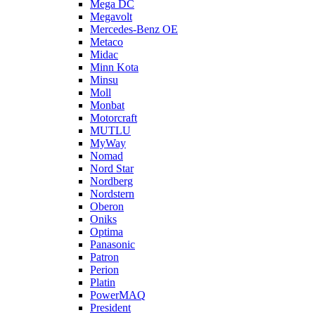
Mega DC
Megavolt
Mercedes-Benz OE
Metaco
Midac
Minn Kota
Minsu
Moll
Monbat
Motorcraft
MUTLU
MyWay
Nomad
Nord Star
Nordberg
Nordstern
Oberon
Oniks
Optima
Panasonic
Patron
Perion
Platin
PowerMAQ
President