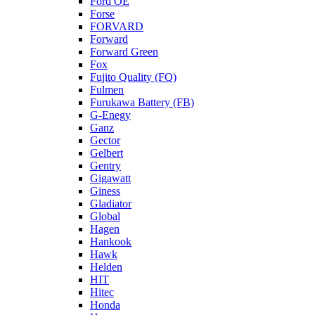
Ford OE
Forse
FORVARD
Forward
Forward Green
Fox
Fujito Quality (FQ)
Fulmen
Furukawa Battery (FB)
G-Enegy
Ganz
Gector
Gelbert
Gentry
Gigawatt
Giness
Gladiator
Global
Hagen
Hankook
Hawk
Helden
HIT
Hitec
Honda