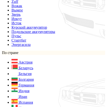
Zuff
Вожак
Вымпе
Зверь
Иркут
Исток
Курский аккумулятор
Подольские аккумуляторы
Пульс
Стартбат
Энергасила
По стране
Австрия
Беларусь
Бельгия
Болгария
Германия
Индия
Иран
Испания