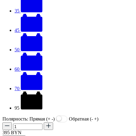
35
45
50
60
70
95
Полярность:
Прямая (+ -)
Обратная (- +)
395
BYN