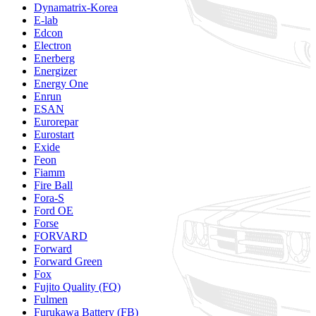
Dynamatrix-Korea
E-lab
Edcon
Electron
Enerberg
Energizer
Energy One
Enrun
ESAN
Eurorepar
Eurostart
Exide
Feon
Fiamm
Fire Ball
Fora-S
Ford OE
Forse
FORVARD
Forward
Forward Green
Fox
Fujito Quality (FQ)
Fulmen
Furukawa Battery (FB)