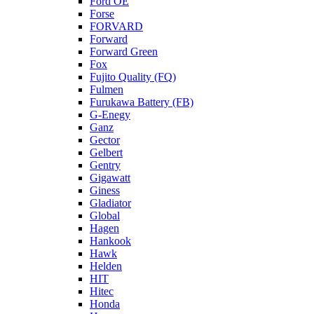
Ford OE
Forse
FORVARD
Forward
Forward Green
Fox
Fujito Quality (FQ)
Fulmen
Furukawa Battery (FB)
G-Enegy
Ganz
Gector
Gelbert
Gentry
Gigawatt
Giness
Gladiator
Global
Hagen
Hankook
Hawk
Helden
HIT
Hitec
Honda