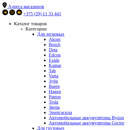
Адреса магазинов
+375 (29) 11 33 441
Каталог товаров
Категории
Для легковых
Akom
Bosch
Deta
Edcon
Exide
Kainar
Tab
Varta
Зубр
Baren
Hagen
Patron
Tesla
Зверь
Энергасила
Автомобильные аккумуляторы Byzon
Автомобильные аккумуляторы Gector
Для грузовых