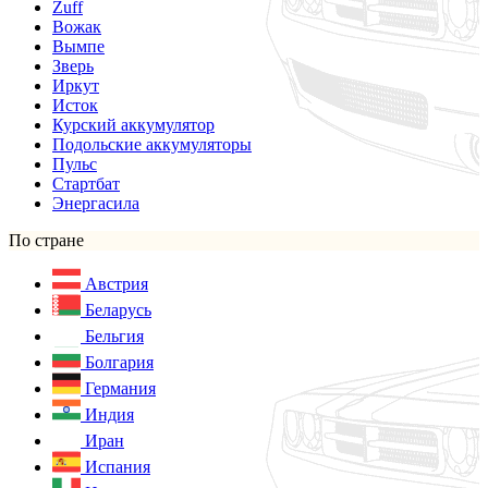
Zuff
Вожак
Вымпе
Зверь
Иркут
Исток
Курский аккумулятор
Подольские аккумуляторы
Пульс
Стартбат
Энергасила
По стране
Австрия
Беларусь
Бельгия
Болгария
Германия
Индия
Иран
Испания