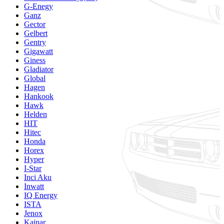
G-Enegy
Ganz
Gector
Gelbert
Gentry
Gigawatt
Giness
Gladiator
Global
Hagen
Hankook
Hawk
Helden
HIT
Hitec
Honda
Horex
Hyper
I-Star
Inci Aku
Inwatt
IQ Energy
ISTA
Jenox
Kainar