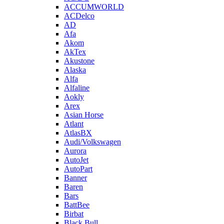
ACCUMWORLD
ACDelco
AD
Afa
Akom
AkTex
Akustone
Alaska
Alfa
Alfaline
Aokly
Arex
Asian Horse
Atlant
AtlasBX
Audi/Volkswagen
Aurora
AutoJet
AutoPart
Banner
Baren
Bars
BattBee
Birbat
Black Bull