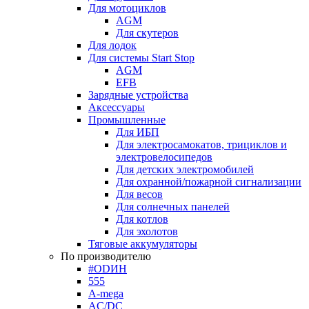
Для мотоциклов
AGM
Для скутеров
Для лодок
Для системы Start Stop
AGM
EFB
Зарядные устройства
Аксессуары
Промышленные
Для ИБП
Для электросамокатов, трициклов и
электровелосипедов
Для детских электромобилей
Для охранной/пожарной сигнализации
Для весов
Для солнечных панелей
Для котлов
Для эхолотов
Тяговые аккумуляторы
По производителю
#ODИН
555
A-mega
AC/DC