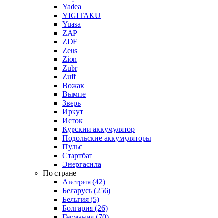
Yadea
YIGITAKU
Yuasa
ZAP
ZDF
Zeus
Zion
Zubr
Zuff
Вожак
Вымпе
Зверь
Иркут
Исток
Курский аккумулятор
Подольские аккумуляторы
Пульс
Стартбат
Энергасила
По стране
Австрия (42)
Беларусь (256)
Бельгия (5)
Болгария (26)
Германия (70)