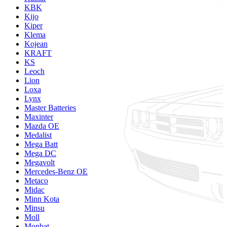
KBK
Kijo
Kiper
Klema
Kojean
KRAFT
KS
Leoch
Lion
Loxa
Lynx
Master Batteries
Maxinter
Mazda OE
Medalist
Mega Batt
Mega DC
Megavolt
Mercedes-Benz OE
Metaco
Midac
Minn Kota
Minsu
Moll
Monbat