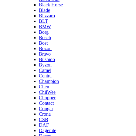
Black Horse
Blade
Blizzaro
BLT
BMW
Borg
Bosch
Bost
Bozon
Bravo
Bushido
Byzon
Camel
Centra
Champion
Chen
ChilWee
Chopper
Contact
Cougar
Crona
CSB
DAF
Dagenite
Decus