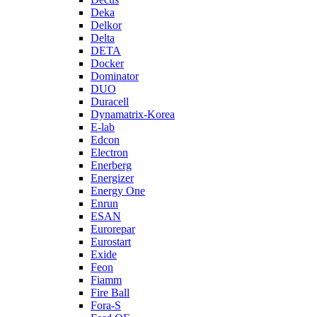
Deka
Delkor
Delta
DETA
Docker
Dominator
DUO
Duracell
Dynamatrix-Korea
E-lab
Edcon
Electron
Enerberg
Energizer
Energy One
Enrun
ESAN
Eurorepar
Eurostart
Exide
Feon
Fiamm
Fire Ball
Fora-S