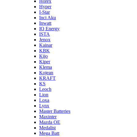
Horex
Hyper
I-Star
Inci Aku
Inwatt
IQ Energy
ISTA
Jenox
Kainar
KBK
Kijo
Kiper
Klema
Kojean
KRAFT
KS
Leoch
Lion
Loxa
Lynx
Master Batteries
Maxinter
Mazda OE
Medalist
Mega Batt