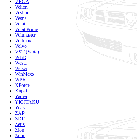
VEGA
Velion
Vesline
Vesna
Volat
Volat Prime
Voltmaster
Voltmax
Volvo
VST (Varta)
WBR
Westa
Wezer
WinMaxx
WPR
XForce
Xupai
Yadea
YIGITAKU
Yuasa
ZAP
ZDF
Zeus
Zion
Zubr