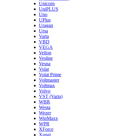
Unicorn
UniPLUS
Uno
UPlus
Uragan
Ursa
Varta
VBD
VEGA
Velion
Vesline
Vesna
Volat
Volat Prime
Voltmaster
Voltmax
Volvo
VST (Varta)
WBR
Westa
Wezer
WinMaxx
WPR
XForce
Xupai