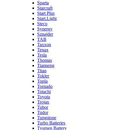
Sparta
Starcraft
Start Plus
Start.Light
Steco
Synergy
Sznajder
TAB
Taxxon
Tenax
Tesla
Thomas
Tianneng
Titan
Tokler
Topla
Tornado
Totachi
Toyota
Trojan
Tubor
Tudor
Tungstone
Turbo Batteries
Tyumen Battery