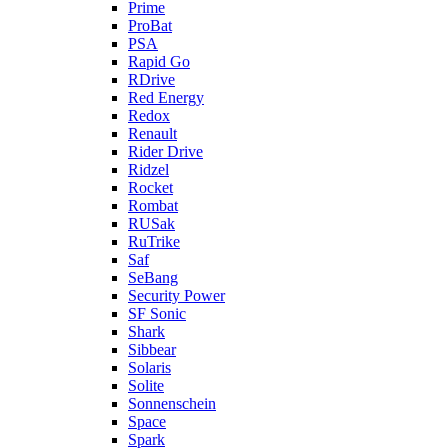
Prime
ProBat
PSA
Rapid Go
RDrive
Red Energy
Redox
Renault
Rider Drive
Ridzel
Rocket
Rombat
RUSak
RuTrike
Saf
SeBang
Security Power
SF Sonic
Shark
Sibbear
Solaris
Solite
Sonnenschein
Space
Spark