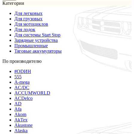
Категории
Для легковых
Для грузовых
Для мотоциклов
Для лодок
Для системы Start Stop
Зарядные устройства
Промышленные
Тяговые аккумуляторы
По производителю
#ODИН
555
A-mega
AC/DC
ACCUMWORLD
ACDelco
AD
Afa
Akom
AkTex
Akustone
Alaska