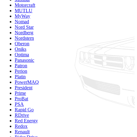
Motorcraft
MUTLU
MyWay
Nomad
Nord Star
Nordberg
Nordstern
Oberon
Oniks
Optima
Panasonic
Patron
Perion
Platin
PowerMAQ
President
Prime
ProBat
PSA
Rapid Go
RDrive
Red Energy
Redox
Renault