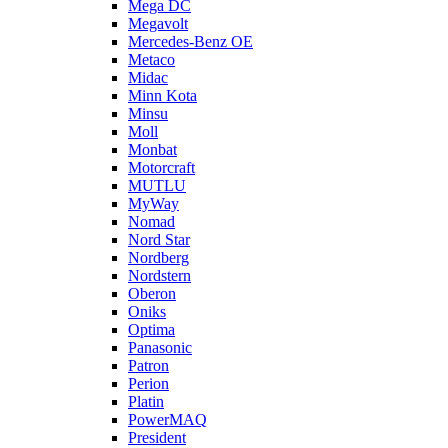
Mega DC
Megavolt
Mercedes-Benz OE
Metaco
Midac
Minn Kota
Minsu
Moll
Monbat
Motorcraft
MUTLU
MyWay
Nomad
Nord Star
Nordberg
Nordstern
Oberon
Oniks
Optima
Panasonic
Patron
Perion
Platin
PowerMAQ
President