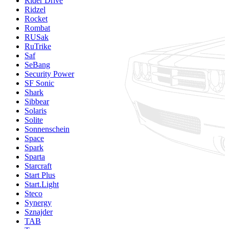
Rider Drive
Ridzel
Rocket
Rombat
RUSak
RuTrike
Saf
SeBang
Security Power
SF Sonic
Shark
Sibbear
Solaris
Solite
Sonnenschein
Space
Spark
Sparta
Starcraft
Start Plus
Start.Light
Steco
Synergy
Sznajder
TAB