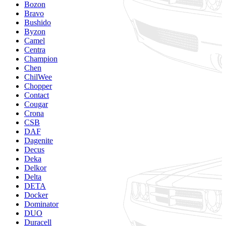
Bozon
Bravo
Bushido
Byzon
Camel
Centra
Champion
Chen
ChilWee
Chopper
Contact
Cougar
Crona
CSB
DAF
Dagenite
Decus
Deka
Delkor
Delta
DETA
Docker
Dominator
DUO
Duracell