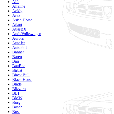
Alfa
Alfaline
Aokly
Arex
Asian Horse
Atlant
AtlasBX
Audi/Volkswagen
Aurora
AutoJet
AutoPart
Banner
Baren
Bars
BattBee
Birbat
Black Bull
Black Horse
Blade
Blizzaro
BLT
BMW
Borg
Bosch
Bost