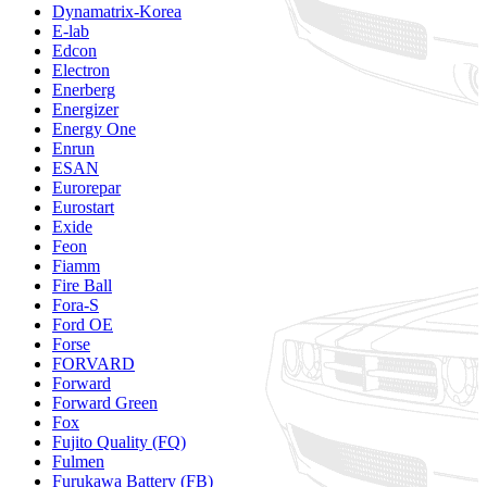
Dynamatrix-Korea
E-lab
Edcon
Electron
Enerberg
Energizer
Energy One
Enrun
ESAN
Eurorepar
Eurostart
Exide
Feon
Fiamm
Fire Ball
Fora-S
Ford OE
Forse
FORVARD
Forward
Forward Green
Fox
Fujito Quality (FQ)
Fulmen
Furukawa Battery (FB)