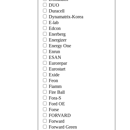
DUO
Duracell
Dynamatrix-Korea
E-lab
Edcon
Enerberg
Energizer
Energy One
Enrun
ESAN
Eurorepar
Eurostart
Exide
Feon
Fiamm
Fire Ball
Fora-S
Ford OE
Forse
FORVARD
Forward
Forward Green