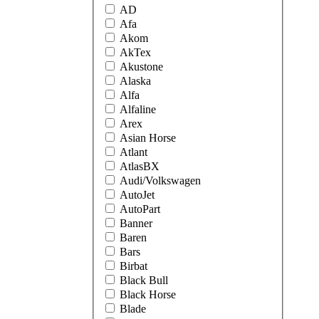
AD
Afa
Akom
AkTex
Akustone
Alaska
Alfa
Alfaline
Arex
Asian Horse
Atlant
AtlasBX
Audi/Volkswagen
AutoJet
AutoPart
Banner
Baren
Bars
Birbat
Black Bull
Black Horse
Blade