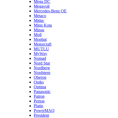
Mega DC
Megavolt
Mercedes-Benz OE
Metaco
Midac
Minn Kota
Minsu
Moll
Monbat
Motorcraft
MUTLU
MyWay
Nomad
Nord Star
Nordberg
Nordstern
Oberon
Oniks
Optima
Panasonic
Patron
Perion
Platin
PowerMAQ
President