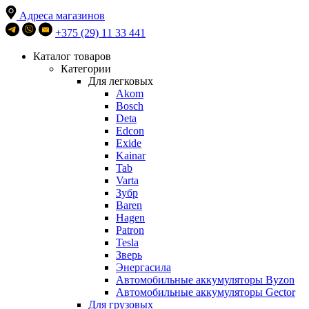
Адреса магазинов
+375 (29) 11 33 441
Каталог товаров
Категории
Для легковых
Akom
Bosch
Deta
Edcon
Exide
Kainar
Tab
Varta
Зубр
Baren
Hagen
Patron
Tesla
Зверь
Энергасила
Автомобильные аккумуляторы Byzon
Автомобильные аккумуляторы Gector
Для грузовых