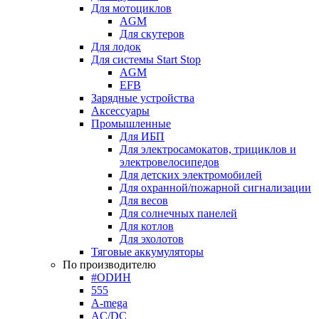
Для мотоциклов
AGM
Для скутеров
Для лодок
Для системы Start Stop
AGM
EFB
Зарядные устройства
Аксессуары
Промышленные
Для ИБП
Для электросамокатов, трициклов и
электровелосипедов
Для детских электромобилей
Для охранной/пожарной сигнализации
Для весов
Для солнечных панелей
Для котлов
Для эхолотов
Тяговые аккумуляторы
По производителю
#ODИН
555
A-mega
AC/DC