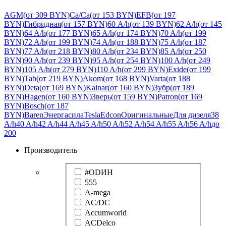
AGM
(от 309 BYN)
Ca/Ca
(от 153 BYN)
EFB
(от 197
BYN)
Гибридная
(от 157 BYN)
60 A/h
(от 139 BYN)
62 A/h
(от 145
BYN)
64 A/h
(от 177 BYN)
65 A/h
(от 174 BYN)
70 A/h
(от 199
BYN)
72 A/h
(от 199 BYN)
74 A/h
(от 188 BYN)
75 A/h
(от 187
BYN)
77 A/h
(от 218 BYN)
80 A/h
(от 234 BYN)
85 A/h
(от 250
BYN)
90 A/h
(от 239 BYN)
95 A/h
(от 254 BYN)
100 A/h
(от 249
BYN)
105 A/h
(от 279 BYN)
110 A/h
(от 299 BYN)
Exide
(от 199
BYN)
Tab
(от 219 BYN)
Akom
(от 168 BYN)
Varta
(от 188
BYN)
Deta
(от 169 BYN)
Kainar
(от 160 BYN)
Зубр
(от 189
BYN)
Hagen
(от 160 BYN)
Зверь
(от 159 BYN)
Patron
(от 169
BYN)
Bosch
(от 187
BYN)
Baren
Энергасила
Tesla
Edcon
Оригинальные
Для дизеля
38
A/h
40 A/h
42 A/h
44 A/h
45 A/h
50 A/h
52 A/h
54 A/h
55 A/h
56 A/h
до
200
Производитель
#ODИН
555
A-mega
AC/DC
Accumworld
ACDelco