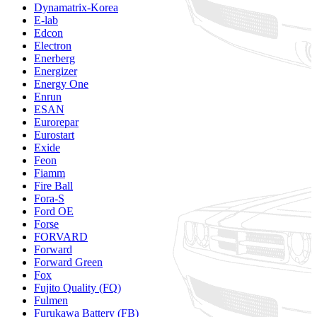
Dynamatrix-Korea
E-lab
Edcon
Electron
Enerberg
Energizer
Energy One
Enrun
ESAN
Eurorepar
Eurostart
Exide
Feon
Fiamm
Fire Ball
Fora-S
Ford OE
Forse
FORVARD
Forward
Forward Green
Fox
Fujito Quality (FQ)
Fulmen
Furukawa Battery (FB)