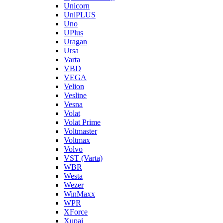
Unicorn
UniPLUS
Uno
UPlus
Uragan
Ursa
Varta
VBD
VEGA
Velion
Vesline
Vesna
Volat
Volat Prime
Voltmaster
Voltmax
Volvo
VST (Varta)
WBR
Westa
Wezer
WinMaxx
WPR
XForce
Xupai