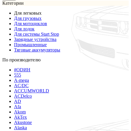
Категории
Для легковых
Для грузовых
Для мотоциклов
Для лодок
Для системы Start Stop
Зарядные устройства
Промышленные
Тяговые аккумуляторы
По производителю
#ODИН
555
A-mega
AC/DC
ACCUMWORLD
ACDelco
AD
Afa
Akom
AkTex
Akustone
Alaska