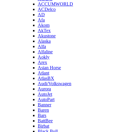
ACCUMWORLD
ACDelco
AD
Afa
Akom
AkTex
Akustone
Alaska
Alfa
Alfaline
Aokly
Arex
Asian Horse
Atlant
AtlasBX
Audi/Volkswagen
Aurora
AutoJet
AutoPart
Banner
Baren
Bars
BattBee
Birbat
Black Bull