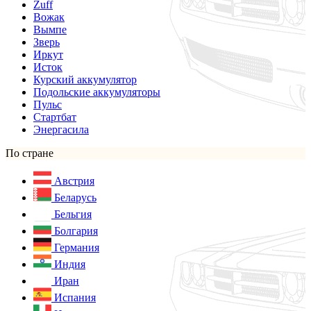
Zuff
Вожак
Вымпе
Зверь
Иркут
Исток
Курский аккумулятор
Подольские аккумуляторы
Пульс
Стартбат
Энергасила
По стране
Австрия
Беларусь
Бельгия
Болгария
Германия
Индия
Иран
Испания