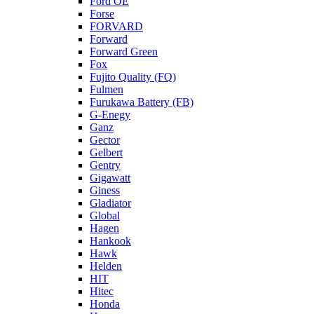
Ford OE
Forse
FORVARD
Forward
Forward Green
Fox
Fujito Quality (FQ)
Fulmen
Furukawa Battery (FB)
G-Enegy
Ganz
Gector
Gelbert
Gentry
Gigawatt
Giness
Gladiator
Global
Hagen
Hankook
Hawk
Helden
HIT
Hitec
Honda