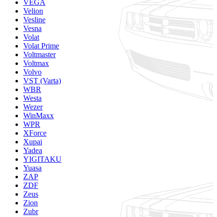
VEGA
Velion
Vesline
Vesna
Volat
Volat Prime
Voltmaster
Voltmax
Volvo
VST (Varta)
WBR
Westa
Wezer
WinMaxx
WPR
XForce
Xupai
Yadea
YIGITAKU
Yuasa
ZAP
ZDF
Zeus
Zion
Zubr