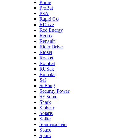
Prime
ProBat
PSA
Rapid Go
RDrive
Red Energy
Redox
Renault
Rider Drive
Ridzel
Rocket
Rombat
RUSak
RuTrike
Saf
SeBang
Security Power
SF Sonic
Shark
Sibbear
Solaris
Solite
Sonnenschein
Space
Spark