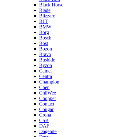
Black Horse
Blade
Blizzaro
BLT
BMW
Borg
Bosch
Bost
Bozon
Bravo
Bushido
Byzon
Camel
Centra
Champion
Chen
ChilWee
Chopper
Contact
Cougar
Crona
CSB
DAF
Dagenite
Decus