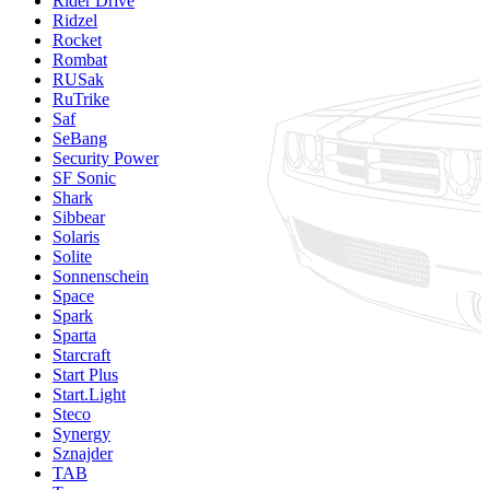
Rider Drive
Ridzel
Rocket
Rombat
RUSak
RuTrike
Saf
SeBang
Security Power
SF Sonic
Shark
Sibbear
Solaris
Solite
Sonnenschein
Space
Spark
Sparta
Starcraft
Start Plus
Start.Light
Steco
Synergy
Sznajder
TAB