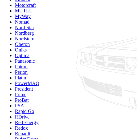
Motorcraft
MUTLU
MyWay
Nomad
Nord Star
Nordberg
Nordstern
Oberon
Oniks
Optima
Panasonic
Patron
Perion
Platin
PowerMAQ
President
Prime
ProBat
PSA
Rapid Go
RDrive
Red Energy
Redox
Renault