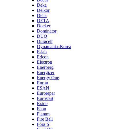
Deka
Delkor
Delta
DETA
Docker
Dominator
DUO
Duracell
Dynamatrix-Korea
E-lab
Edcon
Electron
Enerberg
Energizer
Energy One
Enrun
ESAN
Eurorepar
Eurostart
Exide
Feon
Fiamm
Fire Ball
Fora-S