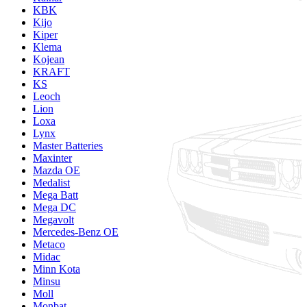
KBK
Kijo
Kiper
Klema
Kojean
KRAFT
KS
Leoch
Lion
Loxa
Lynx
Master Batteries
Maxinter
Mazda OE
Medalist
Mega Batt
Mega DC
Megavolt
Mercedes-Benz OE
Metaco
Midac
Minn Kota
Minsu
Moll
Monbat