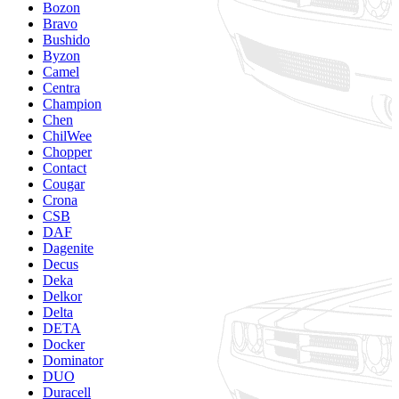
Bozon
Bravo
Bushido
Byzon
Camel
Centra
Champion
Chen
ChilWee
Chopper
Contact
Cougar
Crona
CSB
DAF
Dagenite
Decus
Deka
Delkor
Delta
DETA
Docker
Dominator
DUO
Duracell