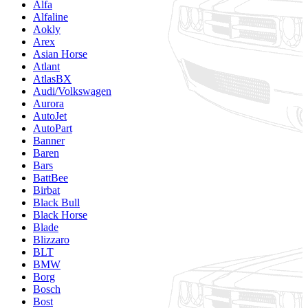
Alfa
Alfaline
Aokly
Arex
Asian Horse
Atlant
AtlasBX
Audi/Volkswagen
Aurora
AutoJet
AutoPart
Banner
Baren
Bars
BattBee
Birbat
Black Bull
Black Horse
Blade
Blizzaro
BLT
BMW
Borg
Bosch
Bost