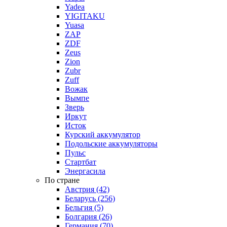
Yadea
YIGITAKU
Yuasa
ZAP
ZDF
Zeus
Zion
Zubr
Zuff
Вожак
Вымпе
Зверь
Иркут
Исток
Курский аккумулятор
Подольские аккумуляторы
Пульс
Стартбат
Энергасила
По стране
Австрия (42)
Беларусь (256)
Бельгия (5)
Болгария (26)
Германия (70)