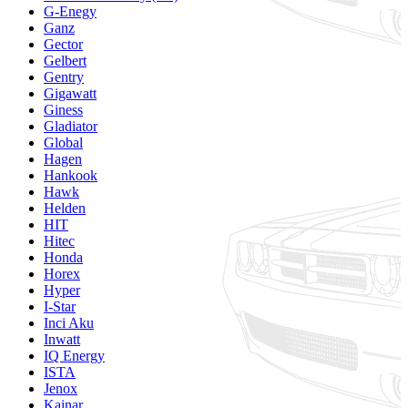
G-Enegy
Ganz
Gector
Gelbert
Gentry
Gigawatt
Giness
Gladiator
Global
Hagen
Hankook
Hawk
Helden
HIT
Hitec
Honda
Horex
Hyper
I-Star
Inci Aku
Inwatt
IQ Energy
ISTA
Jenox
Kainar