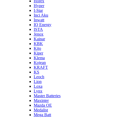
Horex
Hyper
I-Star
Inci Aku
Inwatt
IQ Energy
ISTA
Jenox
Kainar
KBK
Kijo
Kiper
Klema
Kojean
KRAFT
KS
Leoch
Lion
Loxa
Lynx
Master Batteries
Maxinter
Mazda OE
Medalist
Mega Batt