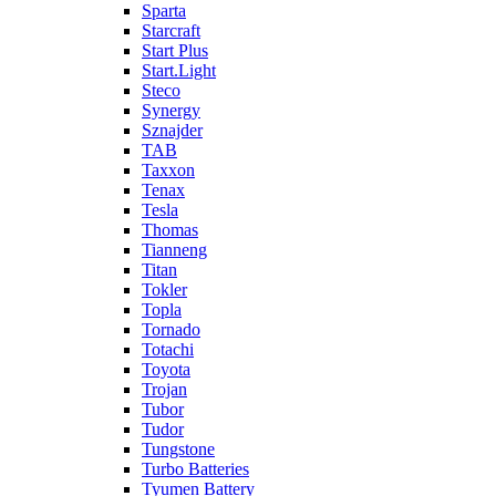
Sparta
Starcraft
Start Plus
Start.Light
Steco
Synergy
Sznajder
TAB
Taxxon
Tenax
Tesla
Thomas
Tianneng
Titan
Tokler
Topla
Tornado
Totachi
Toyota
Trojan
Tubor
Tudor
Tungstone
Turbo Batteries
Tyumen Battery