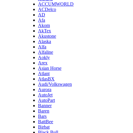
ACCUMWORLD
ACDelco
AD
Afa
Akom
AkTex
Akustone
Alaska
Alfa
Alfaline
Aokly
Arex
Asian Horse
Atlant
AtlasBX
Audi/Volkswagen
Aurora
AutoJet
AutoPart
Banner
Baren
Bars
BattBee
Birbat
Black Bull