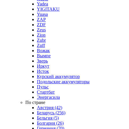
Yadea
YIGITAKU
Yuasa
ZAP
ZDF
Zeus
Zion
Zubr
Zuff
Вожак
Вымпе
Зверь
Иркут
Исток
Курский аккумулятор
Подольские аккумуляторы
Пульс
Стартбат
Энергасила
По стране
Австрия (42)
Беларусь (256)
Бельгия (5)
Болгария (26)
Германия (70)