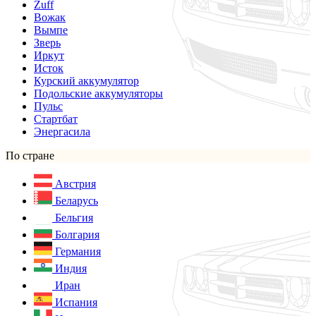
Zuff
Вожак
Вымпе
Зверь
Иркут
Исток
Курский аккумулятор
Подольские аккумуляторы
Пульс
Стартбат
Энергасила
По стране
Австрия
Беларусь
Бельгия
Болгария
Германия
Индия
Иран
Испания