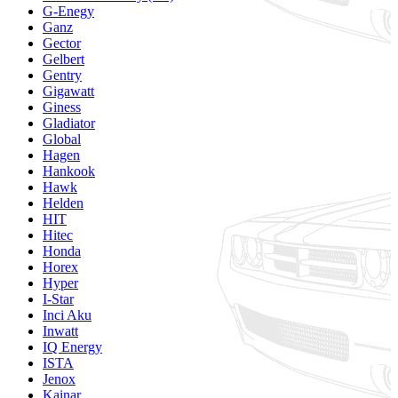
G-Enegy
Ganz
Gector
Gelbert
Gentry
Gigawatt
Giness
Gladiator
Global
Hagen
Hankook
Hawk
Helden
HIT
Hitec
Honda
Horex
Hyper
I-Star
Inci Aku
Inwatt
IQ Energy
ISTA
Jenox
Kainar