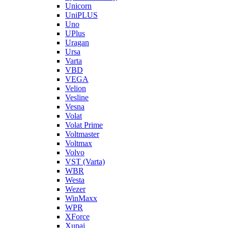
Unicorn
UniPLUS
Uno
UPlus
Uragan
Ursa
Varta
VBD
VEGA
Velion
Vesline
Vesna
Volat
Volat Prime
Voltmaster
Voltmax
Volvo
VST (Varta)
WBR
Westa
Wezer
WinMaxx
WPR
XForce
Xupai