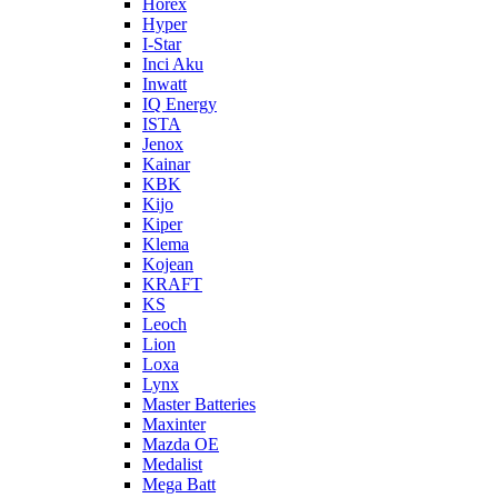
Horex
Hyper
I-Star
Inci Aku
Inwatt
IQ Energy
ISTA
Jenox
Kainar
KBK
Kijo
Kiper
Klema
Kojean
KRAFT
KS
Leoch
Lion
Loxa
Lynx
Master Batteries
Maxinter
Mazda OE
Medalist
Mega Batt