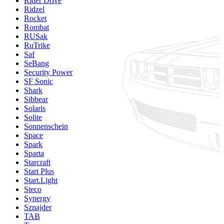
Rider Drive
Ridzel
Rocket
Rombat
RUSak
RuTrike
Saf
SeBang
Security Power
SF Sonic
Shark
Sibbear
Solaris
Solite
Sonnenschein
Space
Spark
Sparta
Starcraft
Start Plus
Start.Light
Steco
Synergy
Sznajder
TAB