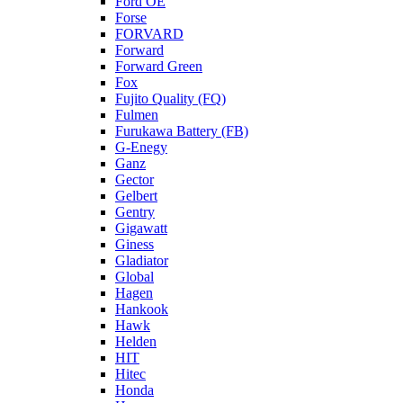
Ford OE
Forse
FORVARD
Forward
Forward Green
Fox
Fujito Quality (FQ)
Fulmen
Furukawa Battery (FB)
G-Enegy
Ganz
Gector
Gelbert
Gentry
Gigawatt
Giness
Gladiator
Global
Hagen
Hankook
Hawk
Helden
HIT
Hitec
Honda