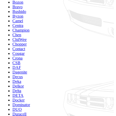
Bozon
Bravo
Bushido
Byzon
Camel
Centra
Champion
Chen
ChilWee
Chopper
Contact
Cougar
Crona
CSB
DAF
Dagenite
Decus
Deka
Delkor
Delta
DETA
Docker
Dominator
DUO
Duracell