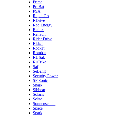
Prime
ProBat
PSA
Rapid Go
RDrive
Red Energy
Redox
Renault
Rider Drive
Ridzel
Rocket
Rombat
RUSak
RuTrike
Saf
SeBang
Security Power
SF Sonic
Shark
Sibbear
Solaris
Solite
Sonnenschein
Space
Spark