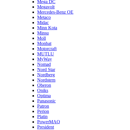
Mega DC
Megavolt
Mercedes-Benz OE
Metaco
Midac
Minn Kota
Minsu
Moll
Monbat
Motorcraft
MUTLU
MyWay
Nomad
Nord Star
Nordberg
Nordstern
Oberon
Oniks
Optima
Panasonic
Patron
Perion
Platin
PowerMAQ
President