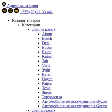
Адреса магазинов
+375 (29) 11 33 441
Каталог товаров
Категории
Для легковых
Akom
Bosch
Deta
Edcon
Exide
Kainar
Tab
Varta
Зубр
Baren
Hagen
Patron
Tesla
Зверь
Энергасила
Автомобильные аккумуляторы Byzon
Автомобильные аккумуляторы Gector
Для грузовых