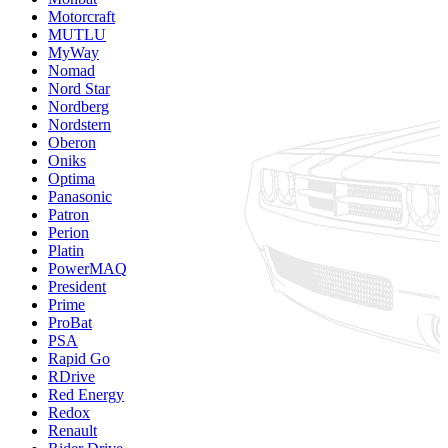
Motorcraft
MUTLU
MyWay
Nomad
Nord Star
Nordberg
Nordstern
Oberon
Oniks
Optima
Panasonic
Patron
Perion
Platin
PowerMAQ
President
Prime
ProBat
PSA
Rapid Go
RDrive
Red Energy
Redox
Renault