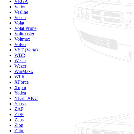
VEGA
Velion
Vesline
Vesna
Volat
Volat Prime
Voltmaster
Voltmax
Volvo
VST (Varta)
WBR
Westa
Wezer
WinMaxx
WPR
XForce
Xupai
Yadea
YIGITAKU
Yuasa
ZAP
ZDF
Zeus
Zion
Zubr