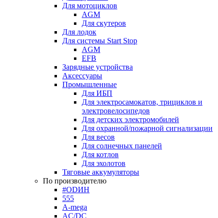
Для мотоциклов
AGM
Для скутеров
Для лодок
Для системы Start Stop
AGM
EFB
Зарядные устройства
Аксессуары
Промышленные
Для ИБП
Для электросамокатов, трициклов и
электровелосипедов
Для детских электромобилей
Для охранной/пожарной сигнализации
Для весов
Для солнечных панелей
Для котлов
Для эхолотов
Тяговые аккумуляторы
По производителю
#ODИН
555
A-mega
AC/DC