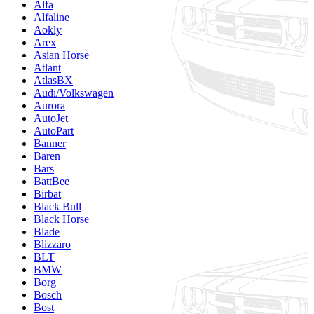
Alfa
Alfaline
Aokly
Arex
Asian Horse
Atlant
AtlasBX
Audi/Volkswagen
Aurora
AutoJet
AutoPart
Banner
Baren
Bars
BattBee
Birbat
Black Bull
Black Horse
Blade
Blizzaro
BLT
BMW
Borg
Bosch
Bost