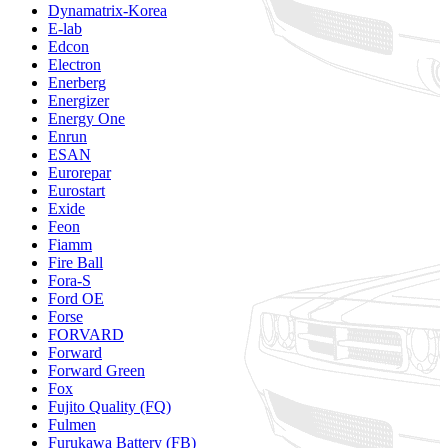
Dynamatrix-Korea
E-lab
Edcon
Electron
Enerberg
Energizer
Energy One
Enrun
ESAN
Eurorepar
Eurostart
Exide
Feon
Fiamm
Fire Ball
Fora-S
Ford OE
Forse
FORVARD
Forward
Forward Green
Fox
Fujito Quality (FQ)
Fulmen
Furukawa Battery (FB)