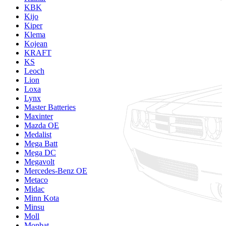
KBK
Kijo
Kiper
Klema
Kojean
KRAFT
KS
Leoch
Lion
Loxa
Lynx
Master Batteries
Maxinter
Mazda OE
Medalist
Mega Batt
Mega DC
Megavolt
Mercedes-Benz OE
Metaco
Midac
Minn Kota
Minsu
Moll
Monbat