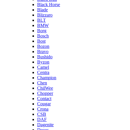
Black Horse
Blade
Blizzaro
BLT
BMW
Borg
Bosch
Bost
Bozon
Bravo
Bushido
Byzon
Camel
Centra
Champion
Chen
ChilWee
Chopper
Contact
Cougar
Crona
CSB
DAF
Dagenite
Decus