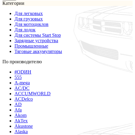
Категории
Для легковых
Для грузовых
Для мотоциклов
Для лодок
Для системы Start Stop
Зарядные устройства
Промышленные
Тяговые аккумуляторы
По производителю
#ODИН
555
A-mega
AC/DC
ACCUMWORLD
ACDelco
AD
Afa
Akom
AkTex
Akustone
Alaska