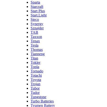
Sparta
Starcraft
Start Plus
Start.Light
Steco
Synergy
Sznajder
TAB
Taxxon
Tenax
Tesla
Thomas
Tianneng
Titan
Tokler
Topla
Tornado
Totachi
Toyota
Trojan
Tubor
Tudor
Tungstone
Turbo Batteries
Tyumen Battery