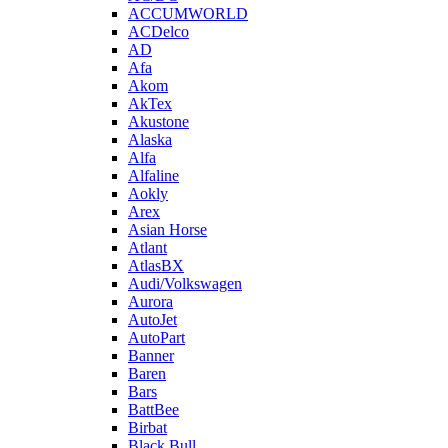
ACCUMWORLD
ACDelco
AD
Afa
Akom
AkTex
Akustone
Alaska
Alfa
Alfaline
Aokly
Arex
Asian Horse
Atlant
AtlasBX
Audi/Volkswagen
Aurora
AutoJet
AutoPart
Banner
Baren
Bars
BattBee
Birbat
Black Bull