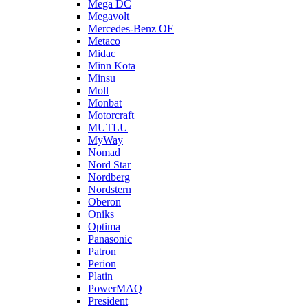
Mega DC
Megavolt
Mercedes-Benz OE
Metaco
Midac
Minn Kota
Minsu
Moll
Monbat
Motorcraft
MUTLU
MyWay
Nomad
Nord Star
Nordberg
Nordstern
Oberon
Oniks
Optima
Panasonic
Patron
Perion
Platin
PowerMAQ
President