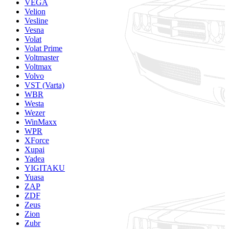
VEGA
Velion
Vesline
Vesna
Volat
Volat Prime
Voltmaster
Voltmax
Volvo
VST (Varta)
WBR
Westa
Wezer
WinMaxx
WPR
XForce
Xupai
Yadea
YIGITAKU
Yuasa
ZAP
ZDF
Zeus
Zion
Zubr