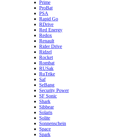
Prime
ProBat
PSA
Rapid Go
RDrive
Red Energy
Redox
Renault
Rider Drive
Ridzel
Rocket
Rombat
RUSak
RuTrike
Saf
SeBang
Security Power
SF Sonic
Shark
Sibbear
Solaris
Solite
Sonnenschein
Space
Spark