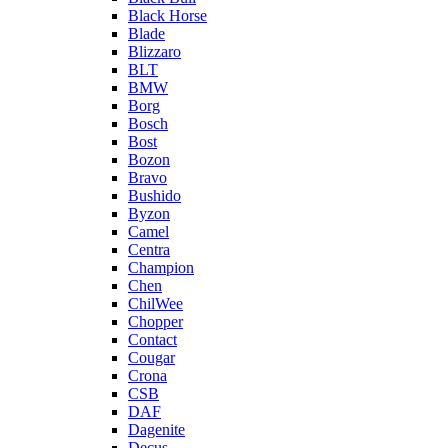
Black Horse
Blade
Blizzaro
BLT
BMW
Borg
Bosch
Bost
Bozon
Bravo
Bushido
Byzon
Camel
Centra
Champion
Chen
ChilWee
Chopper
Contact
Cougar
Crona
CSB
DAF
Dagenite
Decus