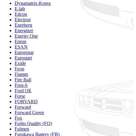
Dynamatrix-Korea
E-lab
Edcon
Electron
Enerberg
Energizer
Energy One
Enrun
ESAN
Eurorepar
Eurostart
Exide
Feon
Fiamm
Fire Ball
Fora-S
Ford OE
Forse
FORVARD
Forward
Forward Green
Fox
Fujito Quality (FQ)
Fulmen
Furukawa Battery (FB)