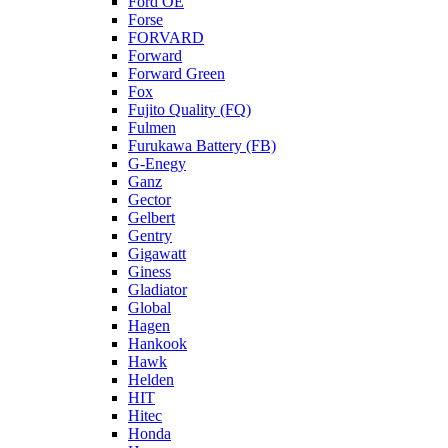
Ford OE
Forse
FORVARD
Forward
Forward Green
Fox
Fujito Quality (FQ)
Fulmen
Furukawa Battery (FB)
G-Enegy
Ganz
Gector
Gelbert
Gentry
Gigawatt
Giness
Gladiator
Global
Hagen
Hankook
Hawk
Helden
HIT
Hitec
Honda