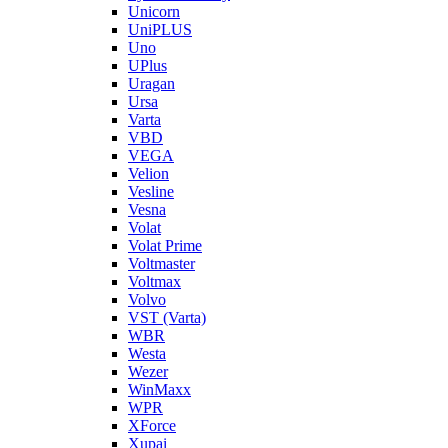
Unicorn
UniPLUS
Uno
UPlus
Uragan
Ursa
Varta
VBD
VEGA
Velion
Vesline
Vesna
Volat
Volat Prime
Voltmaster
Voltmax
Volvo
VST (Varta)
WBR
Westa
Wezer
WinMaxx
WPR
XForce
Xupai