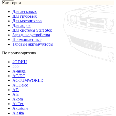
Категории
Для легковых
Для грузовых
Для мотоциклов
Для лодок
Для системы Start Stop
Зарядные устройства
Промышленные
Тяговые аккумуляторы
По производителю
#ODИН
555
A-mega
AC/DC
ACCUMWORLD
ACDelco
AD
Afa
Akom
AkTex
Akustone
Alaska