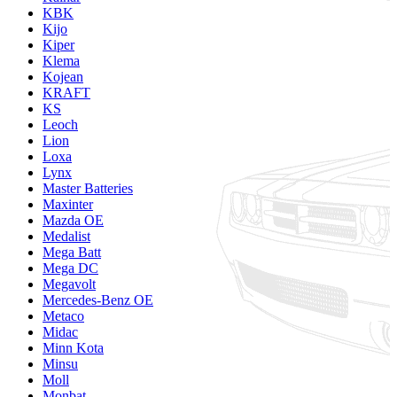
KBK
Kijo
Kiper
Klema
Kojean
KRAFT
KS
Leoch
Lion
Loxa
Lynx
Master Batteries
Maxinter
Mazda OE
Medalist
Mega Batt
Mega DC
Megavolt
Mercedes-Benz OE
Metaco
Midac
Minn Kota
Minsu
Moll
Monbat