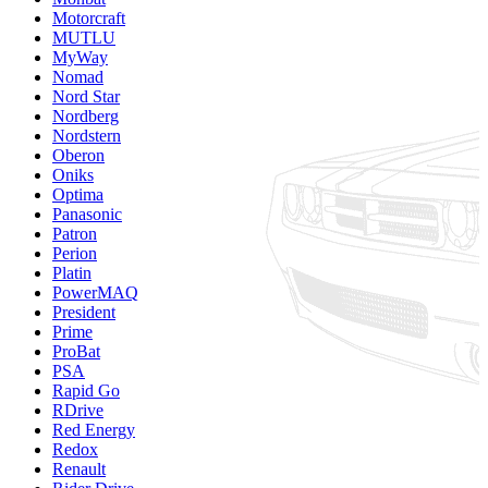
Motorcraft
MUTLU
MyWay
Nomad
Nord Star
Nordberg
Nordstern
Oberon
Oniks
Optima
Panasonic
Patron
Perion
Platin
PowerMAQ
President
Prime
ProBat
PSA
Rapid Go
RDrive
Red Energy
Redox
Renault