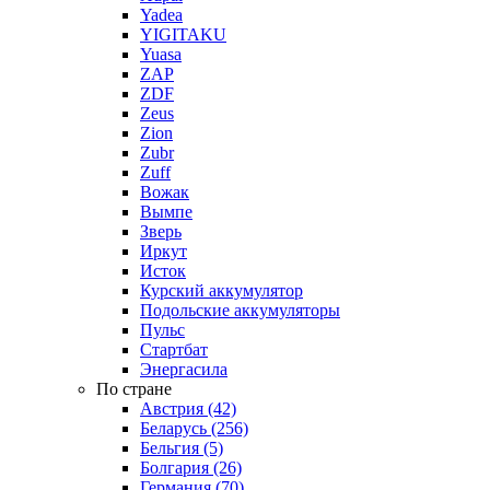
Yadea
YIGITAKU
Yuasa
ZAP
ZDF
Zeus
Zion
Zubr
Zuff
Вожак
Вымпе
Зверь
Иркут
Исток
Курский аккумулятор
Подольские аккумуляторы
Пульс
Стартбат
Энергасила
По стране
Австрия (42)
Беларусь (256)
Бельгия (5)
Болгария (26)
Германия (70)