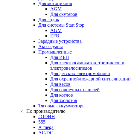
Для мотоциклов
AGM
Для скутеров
Для лодок
Для системы Start Stop
AGM
EFB
Зарядные устройства
Аксессуары
Промышленные
Для ИБП
Для электросамокатов, трициклов и
электровелосипедов
Для детских электромобилей
Для охранной/пожарной сигнализации
Для весов
Для солнечных панелей
Для котлов
Для эхолотов
Тяговые аккумуляторы
По производителю
#ODИН
555
A-mega
AC/DC