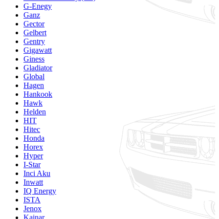
G-Enegy
Ganz
Gector
Gelbert
Gentry
Gigawatt
Giness
Gladiator
Global
Hagen
Hankook
Hawk
Helden
HIT
Hitec
Honda
Horex
Hyper
I-Star
Inci Aku
Inwatt
IQ Energy
ISTA
Jenox
Kainar