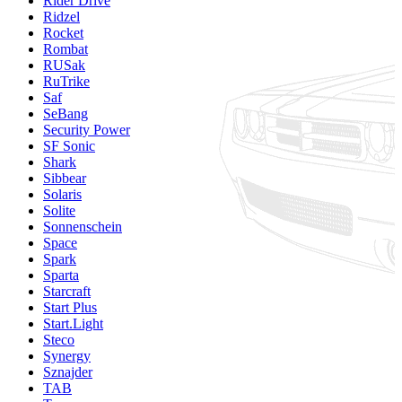
Rider Drive
Ridzel
Rocket
Rombat
RUSak
RuTrike
Saf
SeBang
Security Power
SF Sonic
Shark
Sibbear
Solaris
Solite
Sonnenschein
Space
Spark
Sparta
Starcraft
Start Plus
Start.Light
Steco
Synergy
Sznajder
TAB