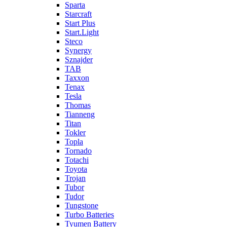
Sparta
Starcraft
Start Plus
Start.Light
Steco
Synergy
Sznajder
TAB
Taxxon
Tenax
Tesla
Thomas
Tianneng
Titan
Tokler
Topla
Tornado
Totachi
Toyota
Trojan
Tubor
Tudor
Tungstone
Turbo Batteries
Tyumen Battery