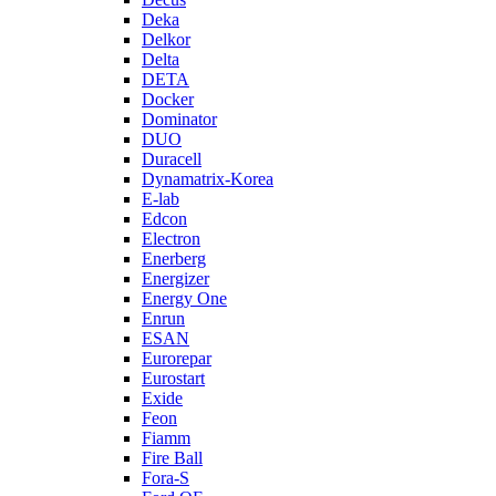
Deka
Delkor
Delta
DETA
Docker
Dominator
DUO
Duracell
Dynamatrix-Korea
E-lab
Edcon
Electron
Enerberg
Energizer
Energy One
Enrun
ESAN
Eurorepar
Eurostart
Exide
Feon
Fiamm
Fire Ball
Fora-S