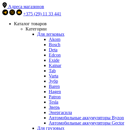
Адреса магазинов
+375 (29) 11 33 441
Каталог товаров
Категории
Для легковых
Akom
Bosch
Deta
Edcon
Exide
Kainar
Tab
Varta
Зубр
Baren
Hagen
Patron
Tesla
Зверь
Энергасила
Автомобильные аккумуляторы Byzon
Автомобильные аккумуляторы Gector
Для грузовых