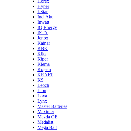
Horex
Hyper
I-Star
Inci Aku
Inwatt
IQ Energy
ISTA
Jenox
Kainar
KBK
Kijo
Kiper
Klema
Kojean
KRAFT
KS
Leoch
Lion
Loxa
Lynx
Master Batteries
Maxinter
Mazda OE
Medalist
Mega Batt