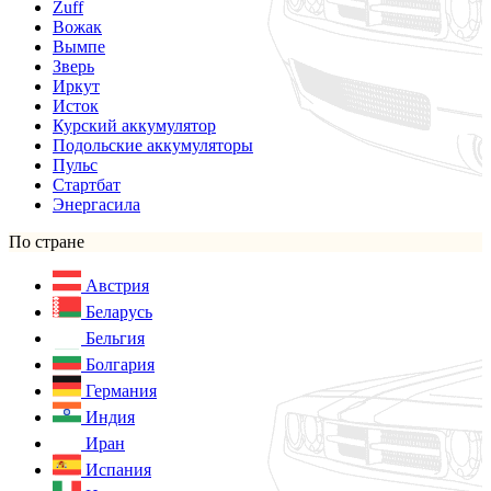
Zuff
Вожак
Вымпе
Зверь
Иркут
Исток
Курский аккумулятор
Подольские аккумуляторы
Пульс
Стартбат
Энергасила
По стране
Австрия
Беларусь
Бельгия
Болгария
Германия
Индия
Иран
Испания