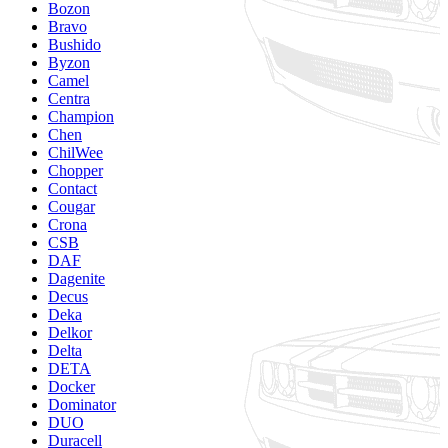
Bozon
Bravo
Bushido
Byzon
Camel
Centra
Champion
Chen
ChilWee
Chopper
Contact
Cougar
Crona
CSB
DAF
Dagenite
Decus
Deka
Delkor
Delta
DETA
Docker
Dominator
DUO
Duracell