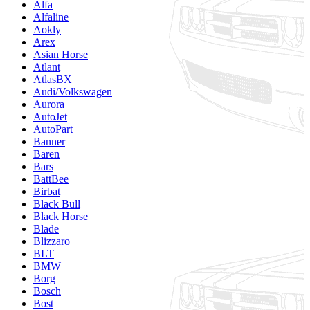
Alfa
Alfaline
Aokly
Arex
Asian Horse
Atlant
AtlasBX
Audi/Volkswagen
Aurora
AutoJet
AutoPart
Banner
Baren
Bars
BattBee
Birbat
Black Bull
Black Horse
Blade
Blizzaro
BLT
BMW
Borg
Bosch
Bost