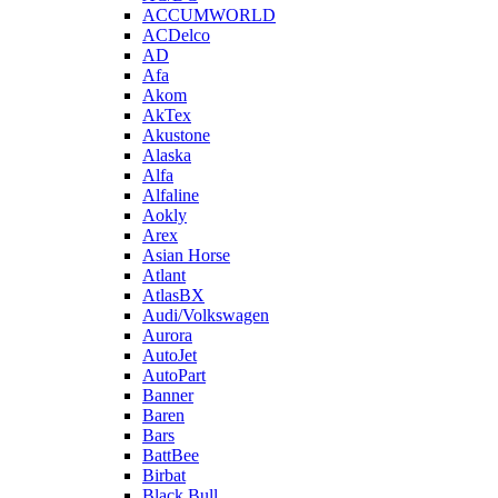
ACCUMWORLD
ACDelco
AD
Afa
Akom
AkTex
Akustone
Alaska
Alfa
Alfaline
Aokly
Arex
Asian Horse
Atlant
AtlasBX
Audi/Volkswagen
Aurora
AutoJet
AutoPart
Banner
Baren
Bars
BattBee
Birbat
Black Bull