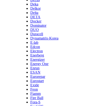
Deka
Delkor
Delta
DETA
Docker
Dominator
DUO
Duracell
Dynamatrix-Korea
E-lab
Edcon
Electron
Enerberg
Energizer
Energy One
Enrun
ESAN
Eurorepar
Eurostart
Exide
Feon
Fiamm
Fire Ball
Fora-S