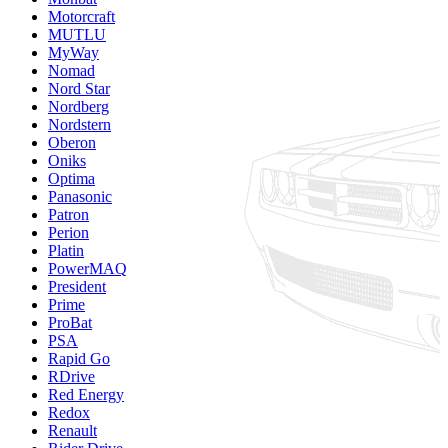
Motorcraft
MUTLU
MyWay
Nomad
Nord Star
Nordberg
Nordstern
Oberon
Oniks
Optima
Panasonic
Patron
Perion
Platin
PowerMAQ
President
Prime
ProBat
PSA
Rapid Go
RDrive
Red Energy
Redox
Renault