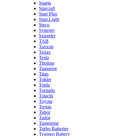
Sparta
Starcraft
Start Plus
Start.Light
Steco
Synergy
Sznajder
TAB
Taxxon
Tenax
Tesla
Thomas
Tianneng
Titan
Tokler
Topla
Tornado
Totachi
Toyota
Trojan
Tubor
Tudor
Tungstone
Turbo Batteries
Tyumen Battery