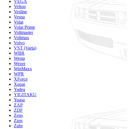
VEGA
Velion
Vesline
Vesna
Volat
Volat Prime
Voltmaster
Voltmax
Volvo
VST (Varta)
WBR
Westa
Wezer
WinMaxx
WPR
XForce
Xupai
Yadea
YIGITAKU
Yuasa
ZAP
ZDF
Zeus
Zion
Zubr