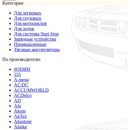
Категории
Для легковых
Для грузовых
Для мотоциклов
Для лодок
Для системы Start Stop
Зарядные устройства
Промышленные
Тяговые аккумуляторы
По производителю
#ODИН
555
A-mega
AC/DC
ACCUMWORLD
ACDelco
AD
Afa
Akom
AkTex
Akustone
Alaska