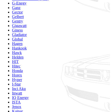
G-Enegy
Ganz
Gector
Gelbert
Gentry
Gigawatt
Giness
Gladiator
Global
Hagen
Hankook
Hawk
Helden
HIT
Hitec
Honda
Horex
Hyper
I-Star
Inci Aku
Inwatt
IQ Energy
ISTA
Jenox
Kainar