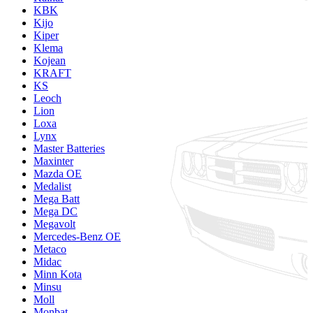
KBK
Kijo
Kiper
Klema
Kojean
KRAFT
KS
Leoch
Lion
Loxa
Lynx
Master Batteries
Maxinter
Mazda OE
Medalist
Mega Batt
Mega DC
Megavolt
Mercedes-Benz OE
Metaco
Midac
Minn Kota
Minsu
Moll
Monbat