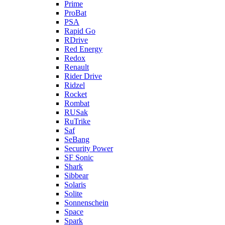
Prime
ProBat
PSA
Rapid Go
RDrive
Red Energy
Redox
Renault
Rider Drive
Ridzel
Rocket
Rombat
RUSak
RuTrike
Saf
SeBang
Security Power
SF Sonic
Shark
Sibbear
Solaris
Solite
Sonnenschein
Space
Spark