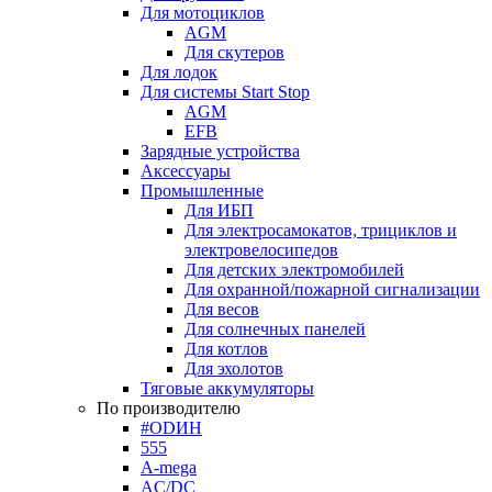
Для мотоциклов
AGM
Для скутеров
Для лодок
Для системы Start Stop
AGM
EFB
Зарядные устройства
Аксессуары
Промышленные
Для ИБП
Для электросамокатов, трициклов и
электровелосипедов
Для детских электромобилей
Для охранной/пожарной сигнализации
Для весов
Для солнечных панелей
Для котлов
Для эхолотов
Тяговые аккумуляторы
По производителю
#ODИН
555
A-mega
AC/DC