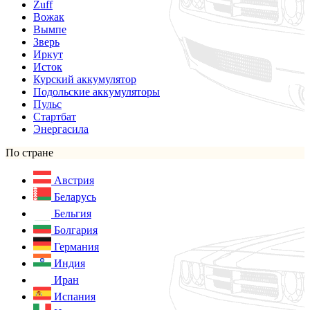
Zuff
Вожак
Вымпе
Зверь
Иркут
Исток
Курский аккумулятор
Подольские аккумуляторы
Пульс
Стартбат
Энергасила
По стране
Австрия
Беларусь
Бельгия
Болгария
Германия
Индия
Иран
Испания