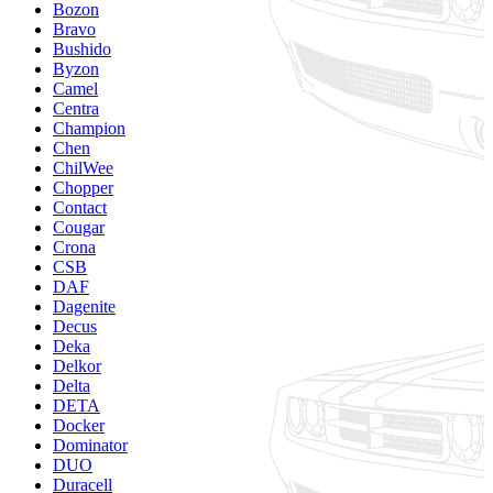
Bozon
Bravo
Bushido
Byzon
Camel
Centra
Champion
Chen
ChilWee
Chopper
Contact
Cougar
Crona
CSB
DAF
Dagenite
Decus
Deka
Delkor
Delta
DETA
Docker
Dominator
DUO
Duracell