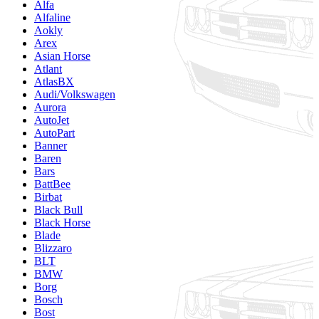
Alfa
Alfaline
Aokly
Arex
Asian Horse
Atlant
AtlasBX
Audi/Volkswagen
Aurora
AutoJet
AutoPart
Banner
Baren
Bars
BattBee
Birbat
Black Bull
Black Horse
Blade
Blizzaro
BLT
BMW
Borg
Bosch
Bost