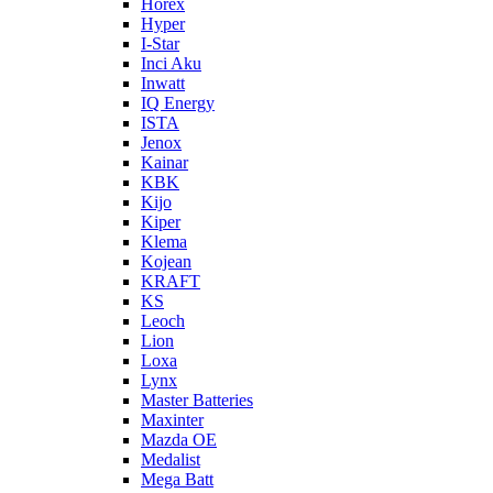
Horex
Hyper
I-Star
Inci Aku
Inwatt
IQ Energy
ISTA
Jenox
Kainar
KBK
Kijo
Kiper
Klema
Kojean
KRAFT
KS
Leoch
Lion
Loxa
Lynx
Master Batteries
Maxinter
Mazda OE
Medalist
Mega Batt