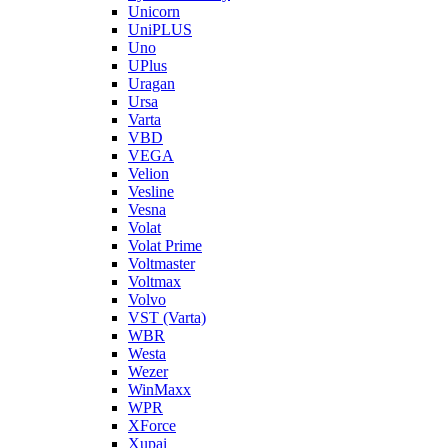
Unicorn
UniPLUS
Uno
UPlus
Uragan
Ursa
Varta
VBD
VEGA
Velion
Vesline
Vesna
Volat
Volat Prime
Voltmaster
Voltmax
Volvo
VST (Varta)
WBR
Westa
Wezer
WinMaxx
WPR
XForce
Xupai