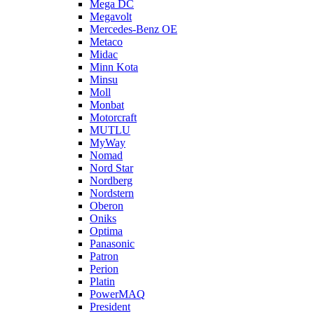
Mega DC
Megavolt
Mercedes-Benz OE
Metaco
Midac
Minn Kota
Minsu
Moll
Monbat
Motorcraft
MUTLU
MyWay
Nomad
Nord Star
Nordberg
Nordstern
Oberon
Oniks
Optima
Panasonic
Patron
Perion
Platin
PowerMAQ
President