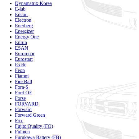
Dynamatrix-Korea
E-lab
Edcon
Electron
Enerberg
Energizer
Energy One
Enrun
ESAN
Eurorepar
Eurostart
Exide
Feon
Fiamm
Fire Ball
Fora-S
Ford OE
Forse
FORVARD
Forward
Forward Green
Fox
Fujito Quality (FQ)
Fulmen
Furukawa Battery (FB)