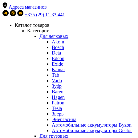
Адреса магазинов
+375 (29) 11 33 441
Каталог товаров
Категории
Для легковых
Akom
Bosch
Deta
Edcon
Exide
Kainar
Tab
Varta
Зубр
Baren
Hagen
Patron
Tesla
Зверь
Энергасила
Автомобильные аккумуляторы Byzon
Автомобильные аккумуляторы Gector
Для грузовых