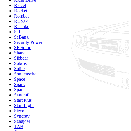
Rider Drive
Ridzel
Rocket
Rombat
RUSak
RuTrike
Saf
SeBang
Security Power
SF Sonic
Shark
Sibbear
Solaris
Solite
Sonnenschein
Space
Spark
Sparta
Starcraft
Start Plus
Start.Light
Steco
Synergy
Sznajder
TAB