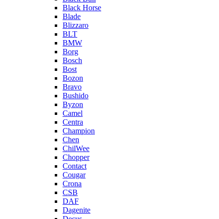
Black Horse
Blade
Blizzaro
BLT
BMW
Borg
Bosch
Bost
Bozon
Bravo
Bushido
Byzon
Camel
Centra
Champion
Chen
ChilWee
Chopper
Contact
Cougar
Crona
CSB
DAF
Dagenite
Decus