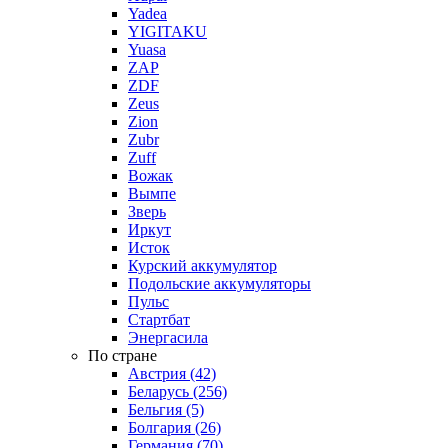
Yadea
YIGITAKU
Yuasa
ZAP
ZDF
Zeus
Zion
Zubr
Zuff
Вожак
Вымпе
Зверь
Иркут
Исток
Курский аккумулятор
Подольские аккумуляторы
Пульс
Стартбат
Энергасила
По стране
Австрия (42)
Беларусь (256)
Бельгия (5)
Болгария (26)
Германия (70)