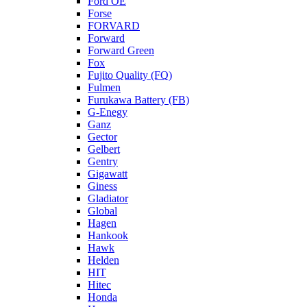
Ford OE
Forse
FORVARD
Forward
Forward Green
Fox
Fujito Quality (FQ)
Fulmen
Furukawa Battery (FB)
G-Enegy
Ganz
Gector
Gelbert
Gentry
Gigawatt
Giness
Gladiator
Global
Hagen
Hankook
Hawk
Helden
HIT
Hitec
Honda