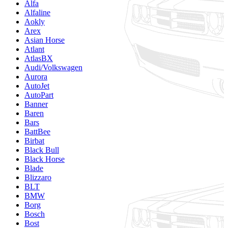
Alfa
Alfaline
Aokly
Arex
Asian Horse
Atlant
AtlasBX
Audi/Volkswagen
Aurora
AutoJet
AutoPart
Banner
Baren
Bars
BattBee
Birbat
Black Bull
Black Horse
Blade
Blizzaro
BLT
BMW
Borg
Bosch
Bost