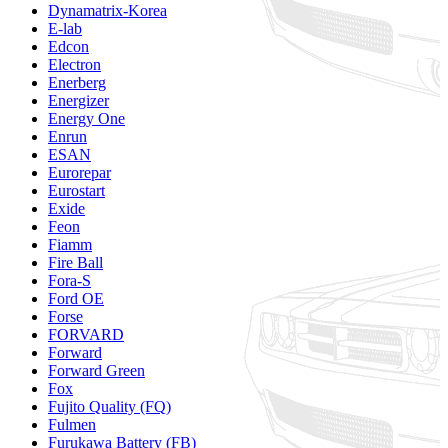
Dynamatrix-Korea
E-lab
Edcon
Electron
Enerberg
Energizer
Energy One
Enrun
ESAN
Eurorepar
Eurostart
Exide
Feon
Fiamm
Fire Ball
Fora-S
Ford OE
Forse
FORVARD
Forward
Forward Green
Fox
Fujito Quality (FQ)
Fulmen
Furukawa Battery (FB)