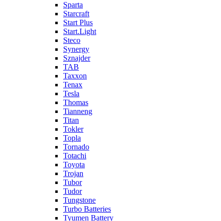
Sparta
Starcraft
Start Plus
Start.Light
Steco
Synergy
Sznajder
TAB
Taxxon
Tenax
Tesla
Thomas
Tianneng
Titan
Tokler
Topla
Tornado
Totachi
Toyota
Trojan
Tubor
Tudor
Tungstone
Turbo Batteries
Tyumen Battery