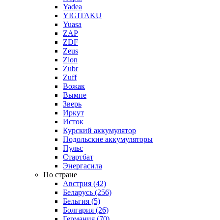
Yadea
YIGITAKU
Yuasa
ZAP
ZDF
Zeus
Zion
Zubr
Zuff
Вожак
Вымпе
Зверь
Иркут
Исток
Курский аккумулятор
Подольские аккумуляторы
Пульс
Стартбат
Энергасила
По стране
Австрия (42)
Беларусь (256)
Бельгия (5)
Болгария (26)
Германия (70)