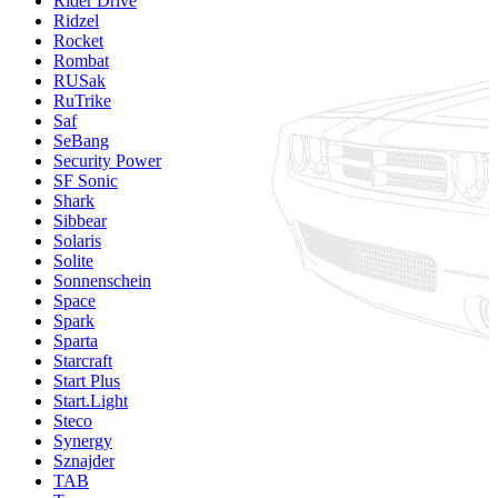
Rider Drive
Ridzel
Rocket
Rombat
RUSak
RuTrike
Saf
SeBang
Security Power
SF Sonic
Shark
Sibbear
Solaris
Solite
Sonnenschein
Space
Spark
Sparta
Starcraft
Start Plus
Start.Light
Steco
Synergy
Sznajder
TAB