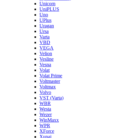
Unicorn
UniPLUS
Uno
UPlus
Uragan
Ursa
Varta
VBD
VEGA
Velion
Vesline
Vesna
Volat
Volat Prime
Voltmaster
Voltmax
Volvo
VST (Varta)
WBR
Westa
Wezer
WinMaxx
WPR
XForce
Xupai