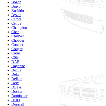
Bozon
Bravo
Bushido
Byzon
Camel
Centra
Champion
Chen
ChilWee
Chopper
Contact
Cougar
Crona
CSB
DAF
Dagenite
Decus
Deka
Delkor
Delta
DETA
Docker
Dominator
DUO
Duracell