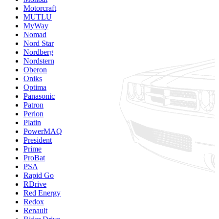
Motorcraft
MUTLU
MyWay
Nomad
Nord Star
Nordberg
Nordstern
Oberon
Oniks
Optima
Panasonic
Patron
Perion
Platin
PowerMAQ
President
Prime
ProBat
PSA
Rapid Go
RDrive
Red Energy
Redox
Renault