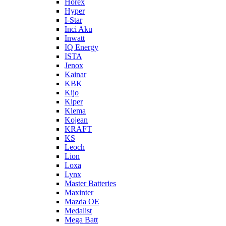
Horex
Hyper
I-Star
Inci Aku
Inwatt
IQ Energy
ISTA
Jenox
Kainar
KBK
Kijo
Kiper
Klema
Kojean
KRAFT
KS
Leoch
Lion
Loxa
Lynx
Master Batteries
Maxinter
Mazda OE
Medalist
Mega Batt