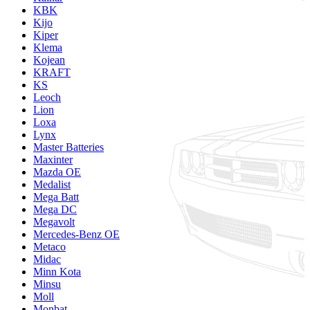
KBK
Kijo
Kiper
Klema
Kojean
KRAFT
KS
Leoch
Lion
Loxa
Lynx
Master Batteries
Maxinter
Mazda OE
Medalist
Mega Batt
Mega DC
Megavolt
Mercedes-Benz OE
Metaco
Midac
Minn Kota
Minsu
Moll
Monbat