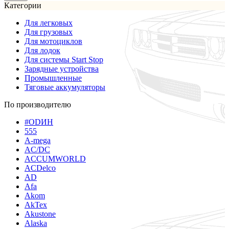
Категории
Для легковых
Для грузовых
Для мотоциклов
Для лодок
Для системы Start Stop
Зарядные устройства
Промышленные
Тяговые аккумуляторы
По производителю
#ODИН
555
A-mega
AC/DC
ACCUMWORLD
ACDelco
AD
Afa
Akom
AkTex
Akustone
Alaska