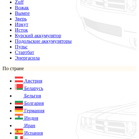
Zuff
Вожак
Вымпе
Зверь
Иркут
Исток
Курский аккумулятор
Подольские аккумуляторы
Пульс
Стартбат
Энергасила
По стране
Австрия
Беларусь
Бельгия
Болгария
Германия
Индия
Иран
Испания