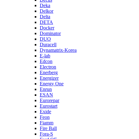
Deka
Delkor
Delta
DETA
Docker
Dominator
DUO
Duracell
Dynamatrix-Korea
E-lab
Edcon
Electron
Enerberg
Energizer
Energy One
Enrun
ESAN
Eurorepar
Eurostart
Exide
Feon
Fiamm
Fire Ball
Fora-S