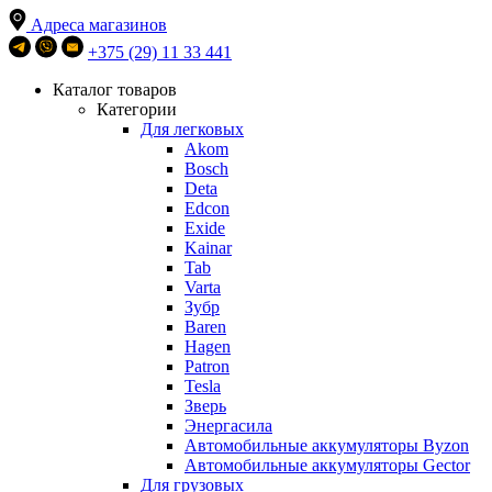
Адреса магазинов
+375 (29) 11 33 441
Каталог товаров
Категории
Для легковых
Akom
Bosch
Deta
Edcon
Exide
Kainar
Tab
Varta
Зубр
Baren
Hagen
Patron
Tesla
Зверь
Энергасила
Автомобильные аккумуляторы Byzon
Автомобильные аккумуляторы Gector
Для грузовых