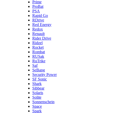
Prime
ProBat
PSA
Rapid Go
RDrive
Red Energy
Redox
Renault
Rider Drive
Ridzel
Rocket
Rombat
RUSak
RuTrike
Saf
SeBang
Security Power
SF Sonic
Shark
Sibbear
Solaris
Solite
Sonnenschein
Space
Spark