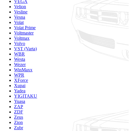
VEGA
Velion
Vesline
Vesna
Volat
Volat Prime
Voltmaster
Voltmax
Volvo
VST (Varta)
WBR
Westa
Wezer
WinMaxx
WPR
XForce
Xupai
Yadea
YIGITAKU
Yuasa
ZAP
ZDF
Zeus
Zion
Zubr