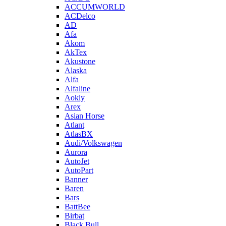
ACCUMWORLD
ACDelco
AD
Afa
Akom
AkTex
Akustone
Alaska
Alfa
Alfaline
Aokly
Arex
Asian Horse
Atlant
AtlasBX
Audi/Volkswagen
Aurora
AutoJet
AutoPart
Banner
Baren
Bars
BattBee
Birbat
Black Bull