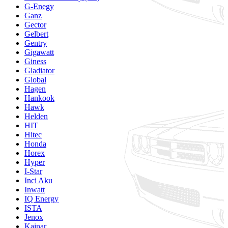
G-Enegy
Ganz
Gector
Gelbert
Gentry
Gigawatt
Giness
Gladiator
Global
Hagen
Hankook
Hawk
Helden
HIT
Hitec
Honda
Horex
Hyper
I-Star
Inci Aku
Inwatt
IQ Energy
ISTA
Jenox
Kainar