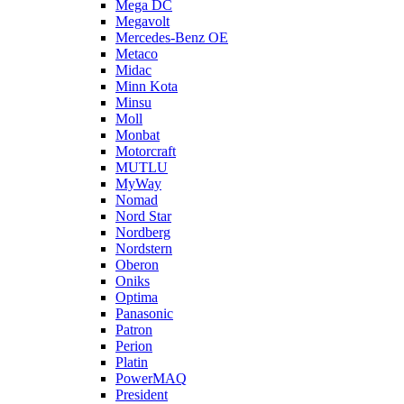
Mega DC
Megavolt
Mercedes-Benz OE
Metaco
Midac
Minn Kota
Minsu
Moll
Monbat
Motorcraft
MUTLU
MyWay
Nomad
Nord Star
Nordberg
Nordstern
Oberon
Oniks
Optima
Panasonic
Patron
Perion
Platin
PowerMAQ
President