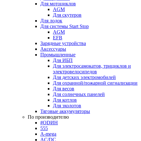
Для мотоциклов
AGM
Для скутеров
Для лодок
Для системы Start Stop
AGM
EFB
Зарядные устройства
Аксессуары
Промышленные
Для ИБП
Для электросамокатов, трициклов и
электровелосипедов
Для детских электромобилей
Для охранной/пожарной сигнализации
Для весов
Для солнечных панелей
Для котлов
Для эхолотов
Тяговые аккумуляторы
По производителю
#ODИН
555
A-mega
AC/DC