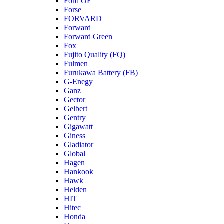
Ford OE
Forse
FORVARD
Forward
Forward Green
Fox
Fujito Quality (FQ)
Fulmen
Furukawa Battery (FB)
G-Enegy
Ganz
Gector
Gelbert
Gentry
Gigawatt
Giness
Gladiator
Global
Hagen
Hankook
Hawk
Helden
HIT
Hitec
Honda