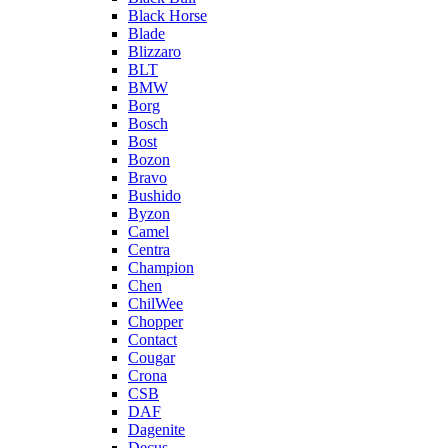
Black Horse
Blade
Blizzaro
BLT
BMW
Borg
Bosch
Bost
Bozon
Bravo
Bushido
Byzon
Camel
Centra
Champion
Chen
ChilWee
Chopper
Contact
Cougar
Crona
CSB
DAF
Dagenite
Decus