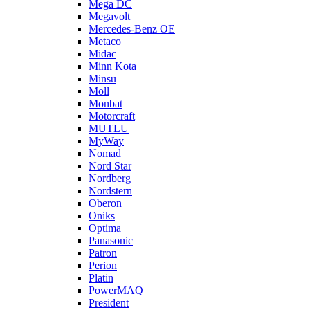
Mega DC
Megavolt
Mercedes-Benz OE
Metaco
Midac
Minn Kota
Minsu
Moll
Monbat
Motorcraft
MUTLU
MyWay
Nomad
Nord Star
Nordberg
Nordstern
Oberon
Oniks
Optima
Panasonic
Patron
Perion
Platin
PowerMAQ
President