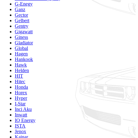
G-Enegy
Ganz
Gector
Gelbert
Gentry
Gigawatt
Giness
Gladiator
Global
Hagen
Hankook
Hawk
Helden
HIT
Hitec
Honda
Horex
Hyper
I-Star
Inci Aku
Inwatt
IQ Energy
ISTA
Jenox
Kainar