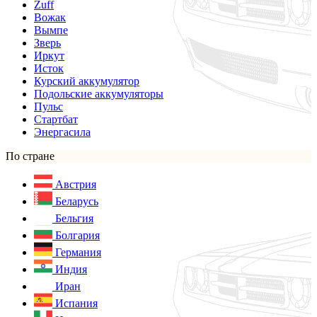
Zuff
Вожак
Вымпе
Зверь
Иркут
Исток
Курский аккумулятор
Подольские аккумуляторы
Пульс
Стартбат
Энергасила
По стране
Австрия
Беларусь
Бельгия
Болгария
Германия
Индия
Иран
Испания