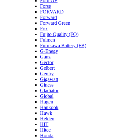
Ford OE
Forse
FORVARD
Forward
Forward Green
Fox
Fujito Quality (FQ)
Fulmen
Furukawa Battery (FB)
G-Enegy
Ganz
Gector
Gelbert
Gentry
Gigawatt
Giness
Gladiator
Global
Hagen
Hankook
Hawk
Helden
HIT
Hitec
Honda