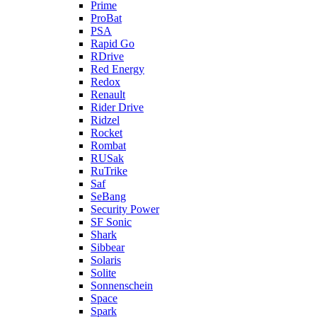
Prime
ProBat
PSA
Rapid Go
RDrive
Red Energy
Redox
Renault
Rider Drive
Ridzel
Rocket
Rombat
RUSak
RuTrike
Saf
SeBang
Security Power
SF Sonic
Shark
Sibbear
Solaris
Solite
Sonnenschein
Space
Spark