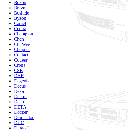
Bozon
Bravo
Bushido
Byzon
Camel
Centra
Champion
Chen
ChilWee
Chopper
Contact
Cougar
Crona
CSB
DAF
Dagenite
Decus
Deka
Delkor
Delta
DETA
Docker
Dominator
DUO
Duracell