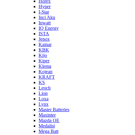
Horex
Hyper
I-Star
Inci Aku
Inwatt
IQ Energy
ISTA
Jenox
Kainar
KBK
Kijo
Kiper
Klema
Kojean
KRAFT
KS
Leoch
Lion
Loxa
Lynx
Master Batteries
Maxinter
Mazda OE
Medalist
Mega Batt