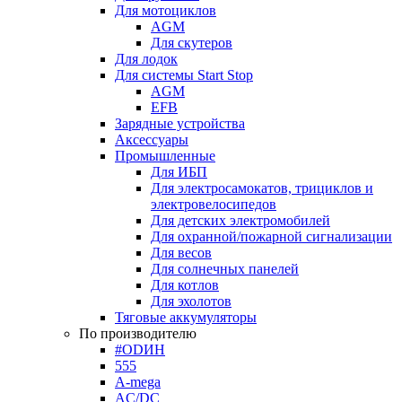
Для мотоциклов
AGM
Для скутеров
Для лодок
Для системы Start Stop
AGM
EFB
Зарядные устройства
Аксессуары
Промышленные
Для ИБП
Для электросамокатов, трициклов и
электровелосипедов
Для детских электромобилей
Для охранной/пожарной сигнализации
Для весов
Для солнечных панелей
Для котлов
Для эхолотов
Тяговые аккумуляторы
По производителю
#ODИН
555
A-mega
AC/DC