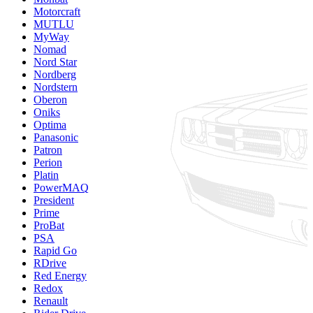
Motorcraft
MUTLU
MyWay
Nomad
Nord Star
Nordberg
Nordstern
Oberon
Oniks
Optima
Panasonic
Patron
Perion
Platin
PowerMAQ
President
Prime
ProBat
PSA
Rapid Go
RDrive
Red Energy
Redox
Renault