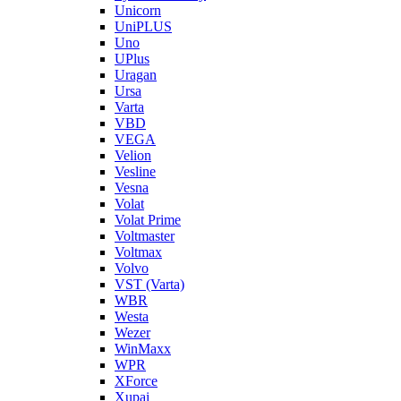
Unicorn
UniPLUS
Uno
UPlus
Uragan
Ursa
Varta
VBD
VEGA
Velion
Vesline
Vesna
Volat
Volat Prime
Voltmaster
Voltmax
Volvo
VST (Varta)
WBR
Westa
Wezer
WinMaxx
WPR
XForce
Xupai