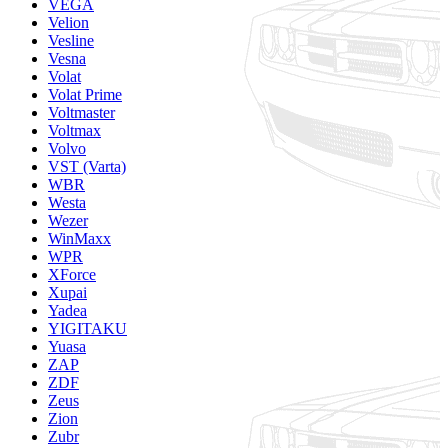
VEGA
Velion
Vesline
Vesna
Volat
Volat Prime
Voltmaster
Voltmax
Volvo
VST (Varta)
WBR
Westa
Wezer
WinMaxx
WPR
XForce
Xupai
Yadea
YIGITAKU
Yuasa
ZAP
ZDF
Zeus
Zion
Zubr