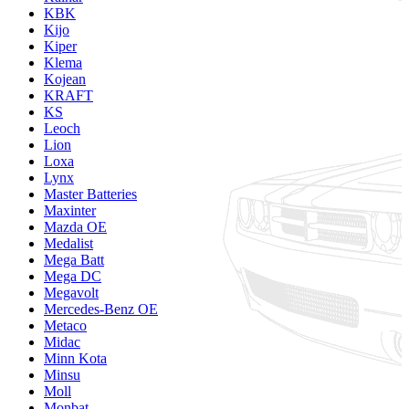
KBK
Kijo
Kiper
Klema
Kojean
KRAFT
KS
Leoch
Lion
Loxa
Lynx
Master Batteries
Maxinter
Mazda OE
Medalist
Mega Batt
Mega DC
Megavolt
Mercedes-Benz OE
Metaco
Midac
Minn Kota
Minsu
Moll
Monbat