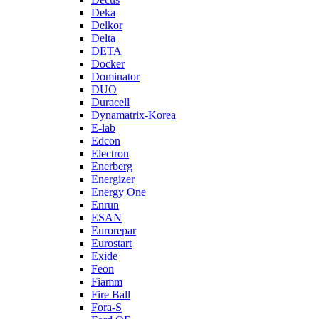
Deka
Delkor
Delta
DETA
Docker
Dominator
DUO
Duracell
Dynamatrix-Korea
E-lab
Edcon
Electron
Enerberg
Energizer
Energy One
Enrun
ESAN
Eurorepar
Eurostart
Exide
Feon
Fiamm
Fire Ball
Fora-S