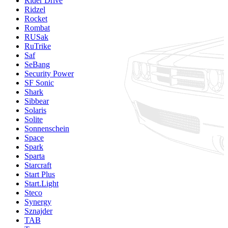
Rider Drive
Ridzel
Rocket
Rombat
RUSak
RuTrike
Saf
SeBang
Security Power
SF Sonic
Shark
Sibbear
Solaris
Solite
Sonnenschein
Space
Spark
Sparta
Starcraft
Start Plus
Start.Light
Steco
Synergy
Sznajder
TAB