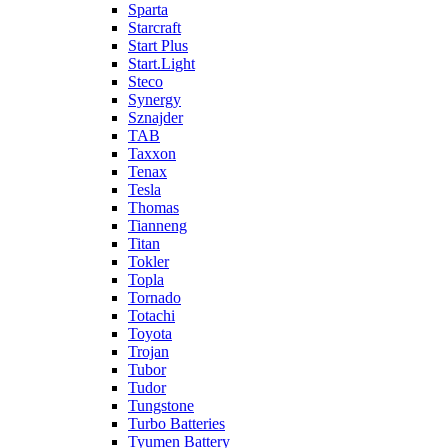
Sparta
Starcraft
Start Plus
Start.Light
Steco
Synergy
Sznajder
TAB
Taxxon
Tenax
Tesla
Thomas
Tianneng
Titan
Tokler
Topla
Tornado
Totachi
Toyota
Trojan
Tubor
Tudor
Tungstone
Turbo Batteries
Tyumen Battery