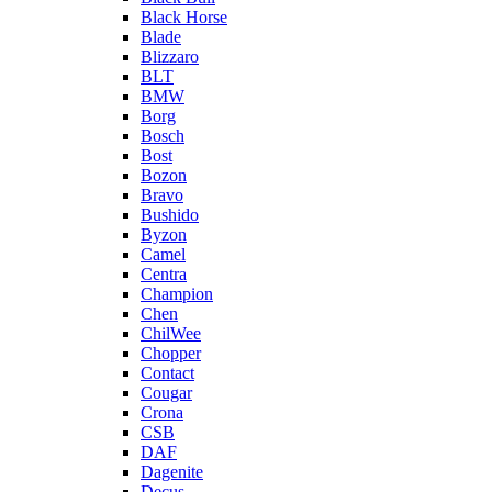
Black Horse
Blade
Blizzaro
BLT
BMW
Borg
Bosch
Bost
Bozon
Bravo
Bushido
Byzon
Camel
Centra
Champion
Chen
ChilWee
Chopper
Contact
Cougar
Crona
CSB
DAF
Dagenite
Decus