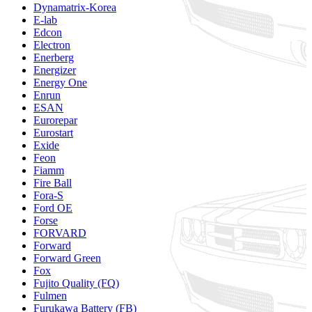
Dynamatrix-Korea
E-lab
Edcon
Electron
Enerberg
Energizer
Energy One
Enrun
ESAN
Eurorepar
Eurostart
Exide
Feon
Fiamm
Fire Ball
Fora-S
Ford OE
Forse
FORVARD
Forward
Forward Green
Fox
Fujito Quality (FQ)
Fulmen
Furukawa Battery (FB)