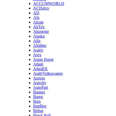
ACCUMWORLD
ACDelco
AD
Afa
Akom
AkTex
Akustone
Alaska
Alfa
Alfaline
Aokly
Arex
Asian Horse
Atlant
AtlasBX
Audi/Volkswagen
Aurora
AutoJet
AutoPart
Banner
Baren
Bars
BattBee
Birbat
Black Bull