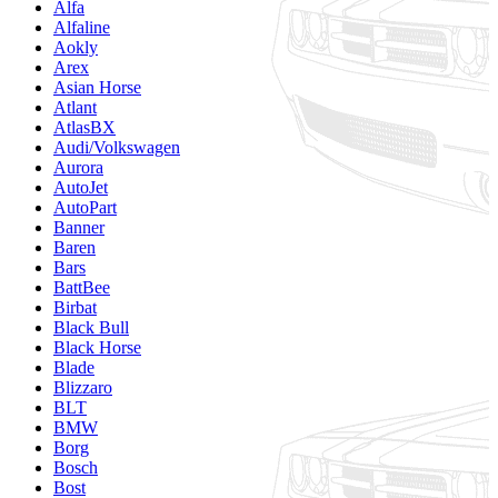
Alfa
Alfaline
Aokly
Arex
Asian Horse
Atlant
AtlasBX
Audi/Volkswagen
Aurora
AutoJet
AutoPart
Banner
Baren
Bars
BattBee
Birbat
Black Bull
Black Horse
Blade
Blizzaro
BLT
BMW
Borg
Bosch
Bost