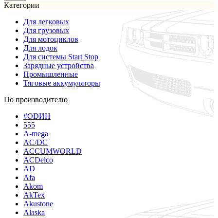
Категории
Для легковых
Для грузовых
Для мотоциклов
Для лодок
Для системы Start Stop
Зарядные устройства
Промышленные
Тяговые аккумуляторы
По производителю
#ODИН
555
A-mega
AC/DC
ACCUMWORLD
ACDelco
AD
Afa
Akom
AkTex
Akustone
Alaska