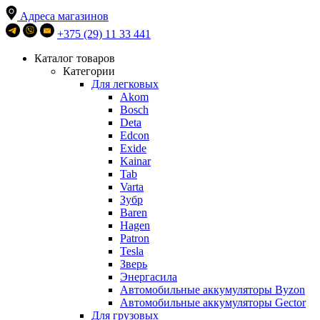
Адреса магазинов
+375 (29) 11 33 441
Каталог товаров
Категории
Для легковых
Akom
Bosch
Deta
Edcon
Exide
Kainar
Tab
Varta
Зубр
Baren
Hagen
Patron
Tesla
Зверь
Энергасила
Автомобильные аккумуляторы Byzon
Автомобильные аккумуляторы Gector
Для грузовых