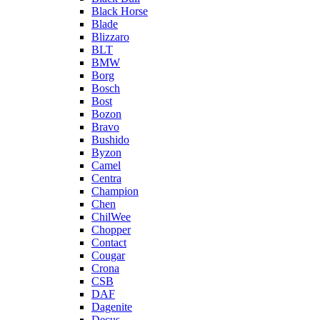
Black Horse
Blade
Blizzaro
BLT
BMW
Borg
Bosch
Bost
Bozon
Bravo
Bushido
Byzon
Camel
Centra
Champion
Chen
ChilWee
Chopper
Contact
Cougar
Crona
CSB
DAF
Dagenite
Decus