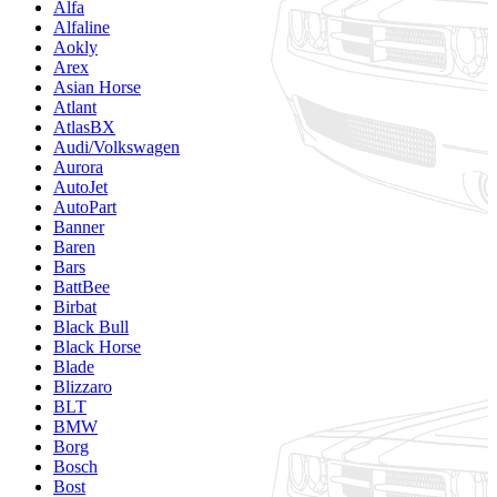
Alfa
Alfaline
Aokly
Arex
Asian Horse
Atlant
AtlasBX
Audi/Volkswagen
Aurora
AutoJet
AutoPart
Banner
Baren
Bars
BattBee
Birbat
Black Bull
Black Horse
Blade
Blizzaro
BLT
BMW
Borg
Bosch
Bost