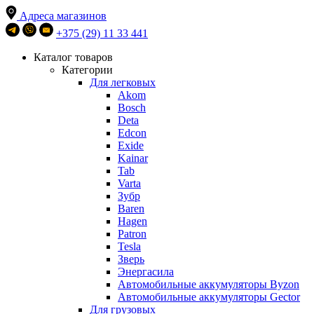
Адреса магазинов
+375 (29) 11 33 441
Каталог товаров
Категории
Для легковых
Akom
Bosch
Deta
Edcon
Exide
Kainar
Tab
Varta
Зубр
Baren
Hagen
Patron
Tesla
Зверь
Энергасила
Автомобильные аккумуляторы Byzon
Автомобильные аккумуляторы Gector
Для грузовых