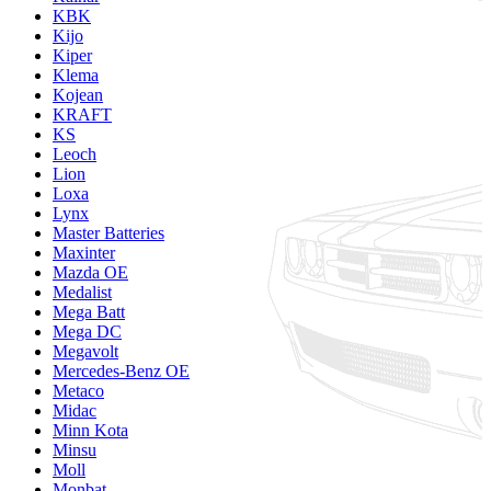
KBK
Kijo
Kiper
Klema
Kojean
KRAFT
KS
Leoch
Lion
Loxa
Lynx
Master Batteries
Maxinter
Mazda OE
Medalist
Mega Batt
Mega DC
Megavolt
Mercedes-Benz OE
Metaco
Midac
Minn Kota
Minsu
Moll
Monbat