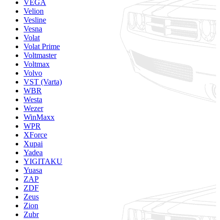
VEGA
Velion
Vesline
Vesna
Volat
Volat Prime
Voltmaster
Voltmax
Volvo
VST (Varta)
WBR
Westa
Wezer
WinMaxx
WPR
XForce
Xupai
Yadea
YIGITAKU
Yuasa
ZAP
ZDF
Zeus
Zion
Zubr