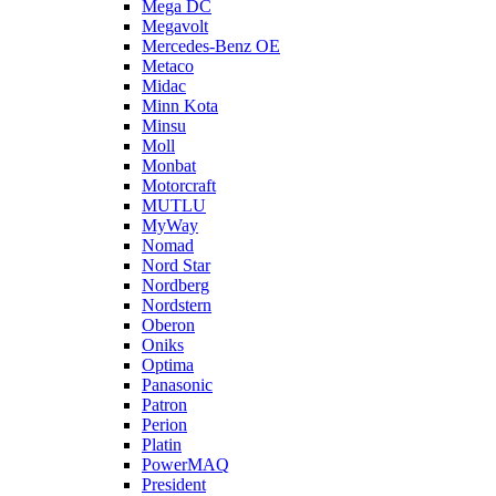
Mega DC
Megavolt
Mercedes-Benz OE
Metaco
Midac
Minn Kota
Minsu
Moll
Monbat
Motorcraft
MUTLU
MyWay
Nomad
Nord Star
Nordberg
Nordstern
Oberon
Oniks
Optima
Panasonic
Patron
Perion
Platin
PowerMAQ
President