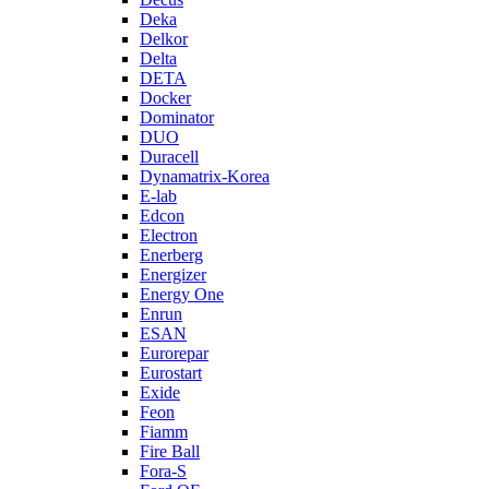
Deka
Delkor
Delta
DETA
Docker
Dominator
DUO
Duracell
Dynamatrix-Korea
E-lab
Edcon
Electron
Enerberg
Energizer
Energy One
Enrun
ESAN
Eurorepar
Eurostart
Exide
Feon
Fiamm
Fire Ball
Fora-S