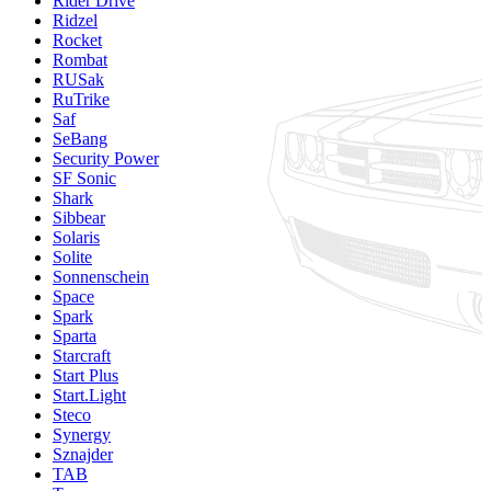
Rider Drive
Ridzel
Rocket
Rombat
RUSak
RuTrike
Saf
SeBang
Security Power
SF Sonic
Shark
Sibbear
Solaris
Solite
Sonnenschein
Space
Spark
Sparta
Starcraft
Start Plus
Start.Light
Steco
Synergy
Sznajder
TAB