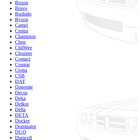
Bozon
Bravo
Bushido
Byzon
Camel
Centra
Champion
Chen
ChilWee
Chopper
Contact
Cougar
Crona
CSB
DAF
Dagenite
Decus
Deka
Delkor
Delta
DETA
Docker
Dominator
DUO
Duracell