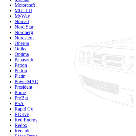
Motorcraft
MUTLU
MyWay
Nomad
Nord Star
Nordberg
Nordstern
Oberon
Oniks
Optima
Panasonic
Patron
Perion
Platin
PowerMAQ
President
Prime
ProBat
PSA
Rapid Go
RDrive
Red Energy
Redox
Renault