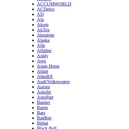
ACCUMWORLD
ACDelco
AD
Afa
Akom
AkTex
Akustone
Alaska
Alfa
Alfaline
Aokly
Arex
Asian Horse
Atlant
AtlasBX
Audi/Volkswagen
Aurora
AutoJet
AutoPart
Banner
Baren
Bars
BattBee
Birbat
Black Bull