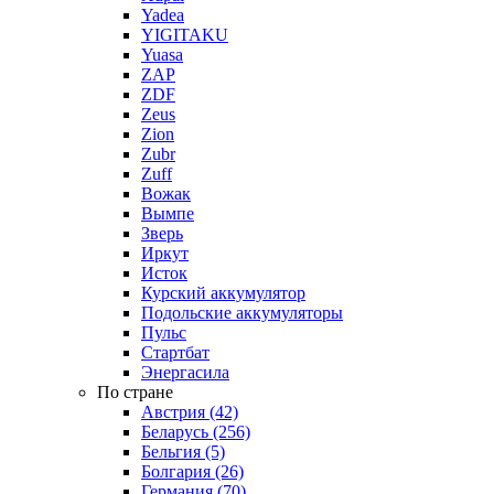
Yadea
YIGITAKU
Yuasa
ZAP
ZDF
Zeus
Zion
Zubr
Zuff
Вожак
Вымпе
Зверь
Иркут
Исток
Курский аккумулятор
Подольские аккумуляторы
Пульс
Стартбат
Энергасила
По стране
Австрия (42)
Беларусь (256)
Бельгия (5)
Болгария (26)
Германия (70)