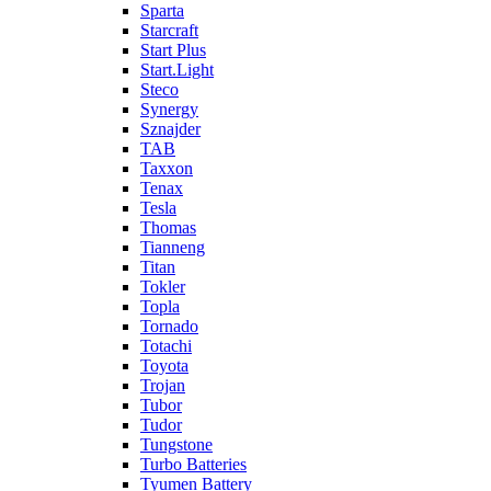
Sparta
Starcraft
Start Plus
Start.Light
Steco
Synergy
Sznajder
TAB
Taxxon
Tenax
Tesla
Thomas
Tianneng
Titan
Tokler
Topla
Tornado
Totachi
Toyota
Trojan
Tubor
Tudor
Tungstone
Turbo Batteries
Tyumen Battery