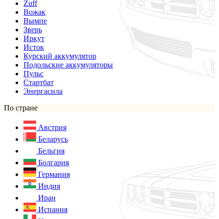
Zuff
Вожак
Вымпе
Зверь
Иркут
Исток
Курский аккумулятор
Подольские аккумуляторы
Пульс
Стартбат
Энергасила
По стране
Австрия
Беларусь
Бельгия
Болгария
Германия
Индия
Иран
Испания