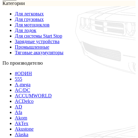
Категории
Для легковых
Для грузовых
Для мотоциклов
Для лодок
Для системы Start Stop
Зарядные устройства
Промышленные
Тяговые аккумуляторы
По производителю
#ODИН
555
A-mega
AC/DC
ACCUMWORLD
ACDelco
AD
Afa
Akom
AkTex
Akustone
Alaska