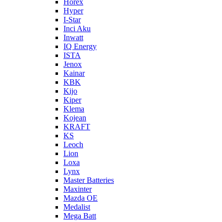
Horex
Hyper
I-Star
Inci Aku
Inwatt
IQ Energy
ISTA
Jenox
Kainar
KBK
Kijo
Kiper
Klema
Kojean
KRAFT
KS
Leoch
Lion
Loxa
Lynx
Master Batteries
Maxinter
Mazda OE
Medalist
Mega Batt