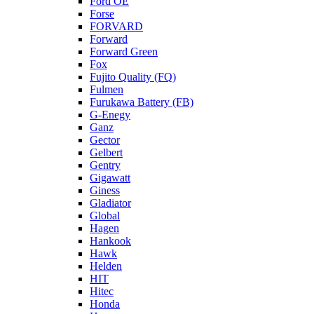
Ford OE
Forse
FORVARD
Forward
Forward Green
Fox
Fujito Quality (FQ)
Fulmen
Furukawa Battery (FB)
G-Enegy
Ganz
Gector
Gelbert
Gentry
Gigawatt
Giness
Gladiator
Global
Hagen
Hankook
Hawk
Helden
HIT
Hitec
Honda