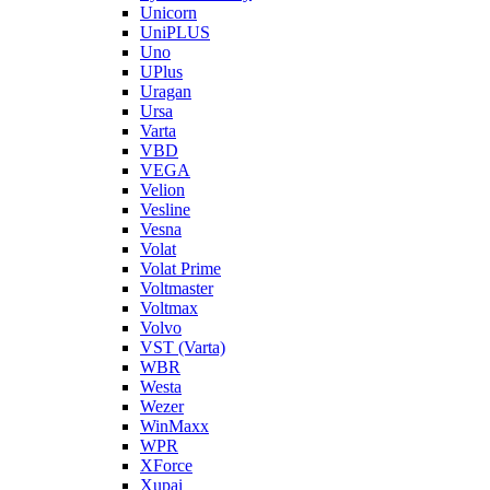
Unicorn
UniPLUS
Uno
UPlus
Uragan
Ursa
Varta
VBD
VEGA
Velion
Vesline
Vesna
Volat
Volat Prime
Voltmaster
Voltmax
Volvo
VST (Varta)
WBR
Westa
Wezer
WinMaxx
WPR
XForce
Xupai