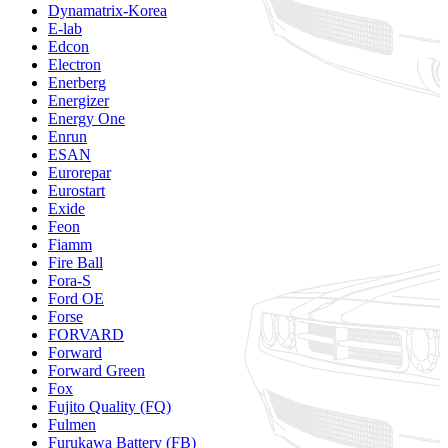
Dynamatrix-Korea
E-lab
Edcon
Electron
Enerberg
Energizer
Energy One
Enrun
ESAN
Eurorepar
Eurostart
Exide
Feon
Fiamm
Fire Ball
Fora-S
Ford OE
Forse
FORVARD
Forward
Forward Green
Fox
Fujito Quality (FQ)
Fulmen
Furukawa Battery (FB)