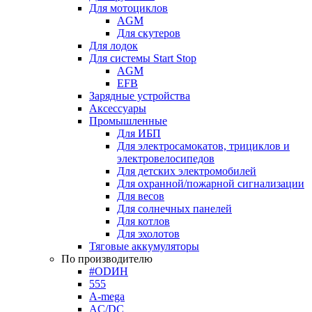
Для мотоциклов
AGM
Для скутеров
Для лодок
Для системы Start Stop
AGM
EFB
Зарядные устройства
Аксессуары
Промышленные
Для ИБП
Для электросамокатов, трициклов и
электровелосипедов
Для детских электромобилей
Для охранной/пожарной сигнализации
Для весов
Для солнечных панелей
Для котлов
Для эхолотов
Тяговые аккумуляторы
По производителю
#ODИН
555
A-mega
AC/DC