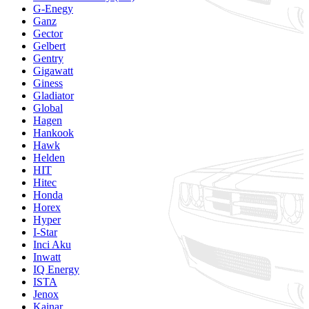
G-Enegy
Ganz
Gector
Gelbert
Gentry
Gigawatt
Giness
Gladiator
Global
Hagen
Hankook
Hawk
Helden
HIT
Hitec
Honda
Horex
Hyper
I-Star
Inci Aku
Inwatt
IQ Energy
ISTA
Jenox
Kainar