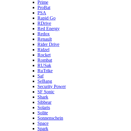
Prime
ProBat
PSA
Rapid Go
RDrive
Red Energy
Redox
Renault
Rider Drive
Ridzel
Rocket
Rombat
RUSak
RuTrike
Saf
SeBang
Security Power
SF Sonic
Shark
Sibbear
Solaris
Solite
Sonnenschein
Space
Spark