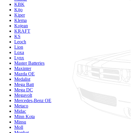
KBK
Kijo
Kiper
Klema
Kojean
KRAFT
KS
Leoch
Lion
Loxa
Lynx
Master Batteries
Maxinter
Mazda OE
Medalist
Mega Batt
Mega DC
Megavolt
Mercedes-Benz OE
Metaco
Midac
Minn Kota
Minsu
Moll
Monbat