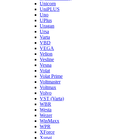
Unicorn
UniPLUS
Uno
UPlus
Uragan
Ursa
Varta
VBD
VEGA
Velion
Vesline
Vesna
Volat
Volat Prime
Voltmaster
Voltmax
Volvo
VST (Varta)
WBR
Westa
Wezer
WinMaxx
WPR
XForce
Xupai