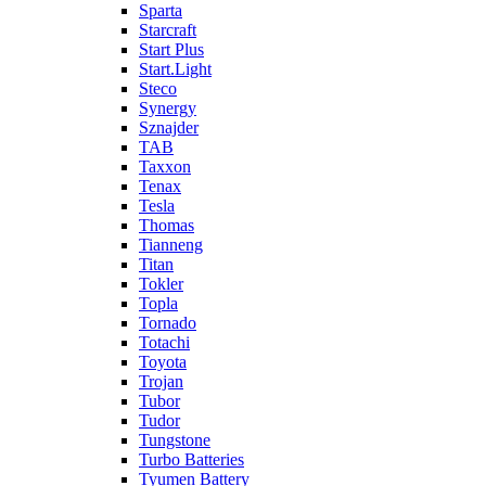
Sparta
Starcraft
Start Plus
Start.Light
Steco
Synergy
Sznajder
TAB
Taxxon
Tenax
Tesla
Thomas
Tianneng
Titan
Tokler
Topla
Tornado
Totachi
Toyota
Trojan
Tubor
Tudor
Tungstone
Turbo Batteries
Tyumen Battery