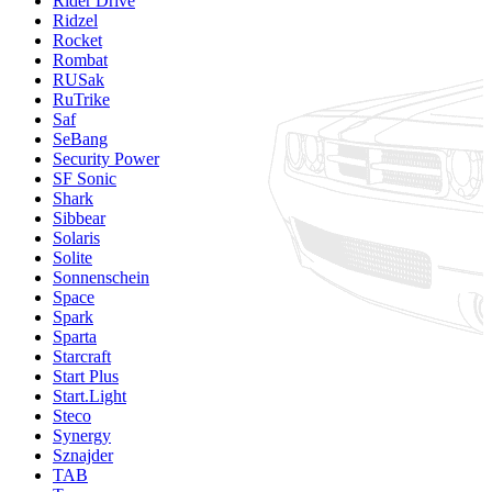
Rider Drive
Ridzel
Rocket
Rombat
RUSak
RuTrike
Saf
SeBang
Security Power
SF Sonic
Shark
Sibbear
Solaris
Solite
Sonnenschein
Space
Spark
Sparta
Starcraft
Start Plus
Start.Light
Steco
Synergy
Sznajder
TAB