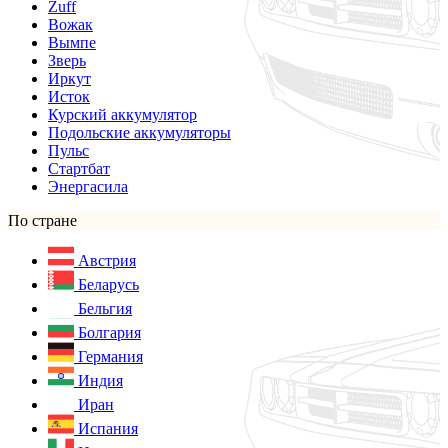
Zuff
Вожак
Вымпе
Зверь
Иркут
Исток
Курский аккумулятор
Подольские аккумуляторы
Пульс
Стартбат
Энергасила
По стране
Австрия
Беларусь
Бельгия
Болгария
Германия
Индия
Иран
Испания