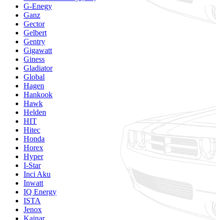
G-Enegy
Ganz
Gector
Gelbert
Gentry
Gigawatt
Giness
Gladiator
Global
Hagen
Hankook
Hawk
Helden
HIT
Hitec
Honda
Horex
Hyper
I-Star
Inci Aku
Inwatt
IQ Energy
ISTA
Jenox
Kainar