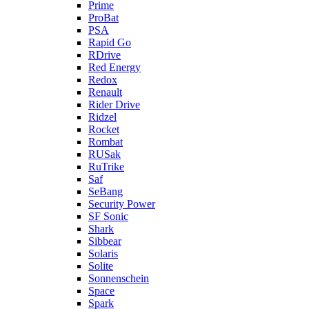
Prime
ProBat
PSA
Rapid Go
RDrive
Red Energy
Redox
Renault
Rider Drive
Ridzel
Rocket
Rombat
RUSak
RuTrike
Saf
SeBang
Security Power
SF Sonic
Shark
Sibbear
Solaris
Solite
Sonnenschein
Space
Spark