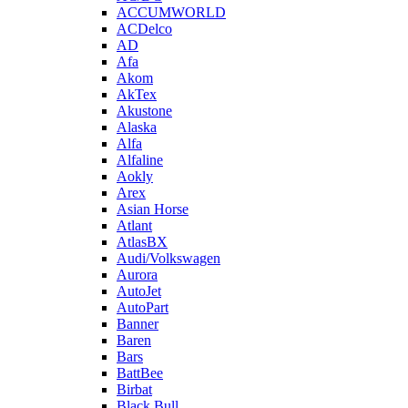
ACCUMWORLD
ACDelco
AD
Afa
Akom
AkTex
Akustone
Alaska
Alfa
Alfaline
Aokly
Arex
Asian Horse
Atlant
AtlasBX
Audi/Volkswagen
Aurora
AutoJet
AutoPart
Banner
Baren
Bars
BattBee
Birbat
Black Bull