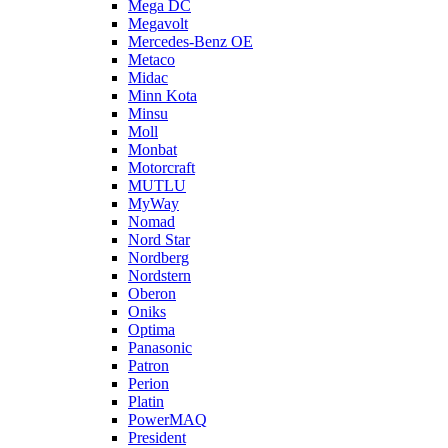
Mega DC
Megavolt
Mercedes-Benz OE
Metaco
Midac
Minn Kota
Minsu
Moll
Monbat
Motorcraft
MUTLU
MyWay
Nomad
Nord Star
Nordberg
Nordstern
Oberon
Oniks
Optima
Panasonic
Patron
Perion
Platin
PowerMAQ
President