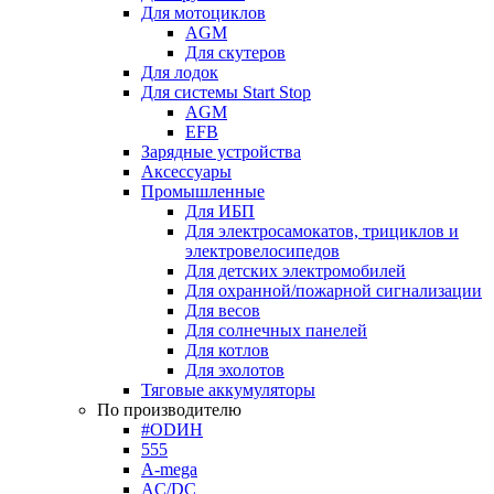
Для мотоциклов
AGM
Для скутеров
Для лодок
Для системы Start Stop
AGM
EFB
Зарядные устройства
Аксессуары
Промышленные
Для ИБП
Для электросамокатов, трициклов и
электровелосипедов
Для детских электромобилей
Для охранной/пожарной сигнализации
Для весов
Для солнечных панелей
Для котлов
Для эхолотов
Тяговые аккумуляторы
По производителю
#ODИН
555
A-mega
AC/DC