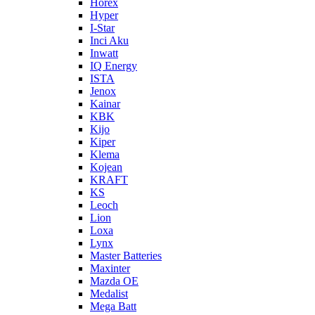
Horex
Hyper
I-Star
Inci Aku
Inwatt
IQ Energy
ISTA
Jenox
Kainar
KBK
Kijo
Kiper
Klema
Kojean
KRAFT
KS
Leoch
Lion
Loxa
Lynx
Master Batteries
Maxinter
Mazda OE
Medalist
Mega Batt