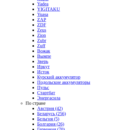
Yadea
YIGITAKU
Yuasa
ZAP
ZDF
Zeus
Zion
Zubr
Zuff
Вожак
Вымпе
Зверь
Иркут
Исток
Курский аккумулятор
Подольские аккумуляторы
Пульс
Стартбат
Энергасила
По стране
Австрия (42)
Беларусь (256)
Бельгия (5)
Болгария (26)
Германия (70)