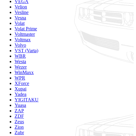
VEGA
Velion
Vesline
Vesna
Volat
Volat Prime
Voltmaster
Voltmax
Volvo
VST (Varta)
WBR
Westa
Wezer
WinMaxx
WPR
XForce
Xupai
Yadea
YIGITAKU
Yuasa
ZAP
ZDF
Zeus
Zion
Zubr