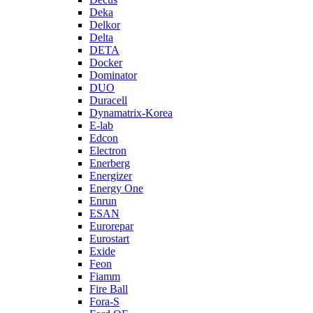
Deka
Delkor
Delta
DETA
Docker
Dominator
DUO
Duracell
Dynamatrix-Korea
E-lab
Edcon
Electron
Enerberg
Energizer
Energy One
Enrun
ESAN
Eurorepar
Eurostart
Exide
Feon
Fiamm
Fire Ball
Fora-S