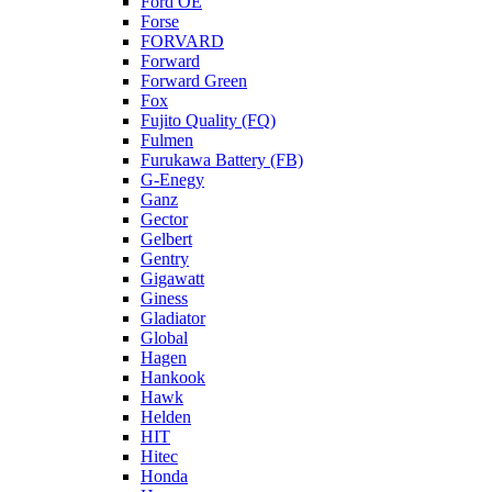
Ford OE
Forse
FORVARD
Forward
Forward Green
Fox
Fujito Quality (FQ)
Fulmen
Furukawa Battery (FB)
G-Enegy
Ganz
Gector
Gelbert
Gentry
Gigawatt
Giness
Gladiator
Global
Hagen
Hankook
Hawk
Helden
HIT
Hitec
Honda