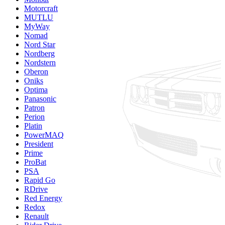
Motorcraft
MUTLU
MyWay
Nomad
Nord Star
Nordberg
Nordstern
Oberon
Oniks
Optima
Panasonic
Patron
Perion
Platin
PowerMAQ
President
Prime
ProBat
PSA
Rapid Go
RDrive
Red Energy
Redox
Renault