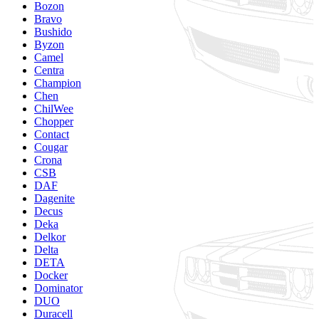
Bozon
Bravo
Bushido
Byzon
Camel
Centra
Champion
Chen
ChilWee
Chopper
Contact
Cougar
Crona
CSB
DAF
Dagenite
Decus
Deka
Delkor
Delta
DETA
Docker
Dominator
DUO
Duracell