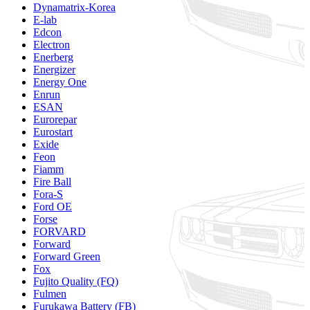
Dynamatrix-Korea
E-lab
Edcon
Electron
Enerberg
Energizer
Energy One
Enrun
ESAN
Eurorepar
Eurostart
Exide
Feon
Fiamm
Fire Ball
Fora-S
Ford OE
Forse
FORVARD
Forward
Forward Green
Fox
Fujito Quality (FQ)
Fulmen
Furukawa Battery (FB)