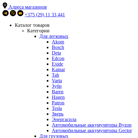
Адреса магазинов
+375 (29) 11 33 441
Каталог товаров
Категории
Для легковых
Akom
Bosch
Deta
Edcon
Exide
Kainar
Tab
Varta
Зубр
Baren
Hagen
Patron
Tesla
Зверь
Энергасила
Автомобильные аккумуляторы Byzon
Автомобильные аккумуляторы Gector
Для грузовых