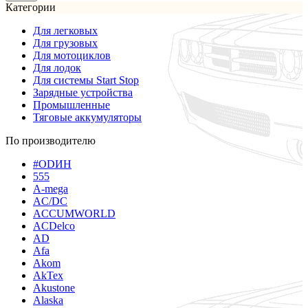
Категории
Для легковых
Для грузовых
Для мотоциклов
Для лодок
Для системы Start Stop
Зарядные устройства
Промышленные
Тяговые аккумуляторы
По производителю
#ODИН
555
A-mega
AC/DC
ACCUMWORLD
ACDelco
AD
Afa
Akom
AkTex
Akustone
Alaska