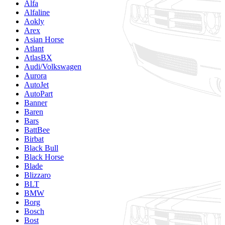
Alfa
Alfaline
Aokly
Arex
Asian Horse
Atlant
AtlasBX
Audi/Volkswagen
Aurora
AutoJet
AutoPart
Banner
Baren
Bars
BattBee
Birbat
Black Bull
Black Horse
Blade
Blizzaro
BLT
BMW
Borg
Bosch
Bost