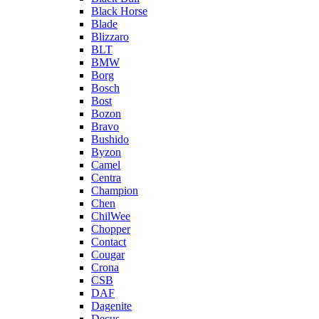
Black Horse
Blade
Blizzaro
BLT
BMW
Borg
Bosch
Bost
Bozon
Bravo
Bushido
Byzon
Camel
Centra
Champion
Chen
ChilWee
Chopper
Contact
Cougar
Crona
CSB
DAF
Dagenite
Decus