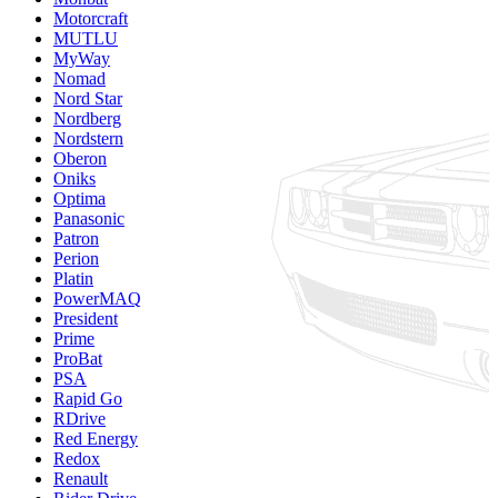
Motorcraft
MUTLU
MyWay
Nomad
Nord Star
Nordberg
Nordstern
Oberon
Oniks
Optima
Panasonic
Patron
Perion
Platin
PowerMAQ
President
Prime
ProBat
PSA
Rapid Go
RDrive
Red Energy
Redox
Renault