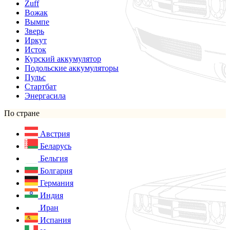
Zuff
Вожак
Вымпе
Зверь
Иркут
Исток
Курский аккумулятор
Подольские аккумуляторы
Пульс
Стартбат
Энергасила
По стране
Австрия
Беларусь
Бельгия
Болгария
Германия
Индия
Иран
Испания