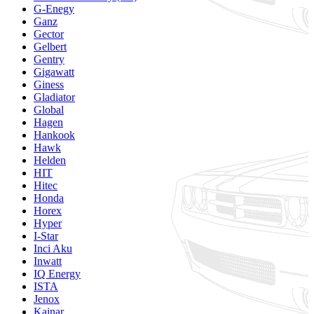
G-Enegy
Ganz
Gector
Gelbert
Gentry
Gigawatt
Giness
Gladiator
Global
Hagen
Hankook
Hawk
Helden
HIT
Hitec
Honda
Horex
Hyper
I-Star
Inci Aku
Inwatt
IQ Energy
ISTA
Jenox
Kainar