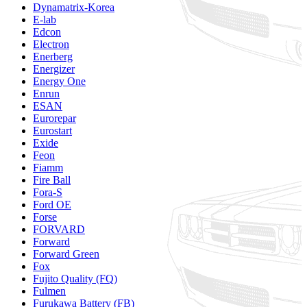
Dynamatrix-Korea
E-lab
Edcon
Electron
Enerberg
Energizer
Energy One
Enrun
ESAN
Eurorepar
Eurostart
Exide
Feon
Fiamm
Fire Ball
Fora-S
Ford OE
Forse
FORVARD
Forward
Forward Green
Fox
Fujito Quality (FQ)
Fulmen
Furukawa Battery (FB)