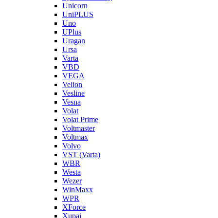
Unicorn
UniPLUS
Uno
UPlus
Uragan
Ursa
Varta
VBD
VEGA
Velion
Vesline
Vesna
Volat
Volat Prime
Voltmaster
Voltmax
Volvo
VST (Varta)
WBR
Westa
Wezer
WinMaxx
WPR
XForce
Xupai