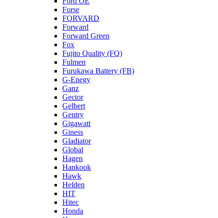
Ford OE
Forse
FORVARD
Forward
Forward Green
Fox
Fujito Quality (FQ)
Fulmen
Furukawa Battery (FB)
G-Enegy
Ganz
Gector
Gelbert
Gentry
Gigawatt
Giness
Gladiator
Global
Hagen
Hankook
Hawk
Helden
HIT
Hitec
Honda