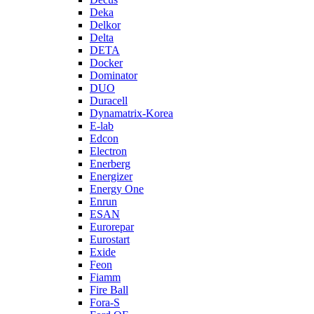
Deka
Delkor
Delta
DETA
Docker
Dominator
DUO
Duracell
Dynamatrix-Korea
E-lab
Edcon
Electron
Enerberg
Energizer
Energy One
Enrun
ESAN
Eurorepar
Eurostart
Exide
Feon
Fiamm
Fire Ball
Fora-S