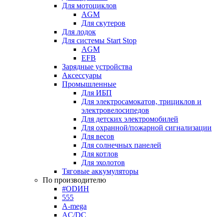
Для мотоциклов
AGM
Для скутеров
Для лодок
Для системы Start Stop
AGM
EFB
Зарядные устройства
Аксессуары
Промышленные
Для ИБП
Для электросамокатов, трициклов и
электровелосипедов
Для детских электромобилей
Для охранной/пожарной сигнализации
Для весов
Для солнечных панелей
Для котлов
Для эхолотов
Тяговые аккумуляторы
По производителю
#ODИН
555
A-mega
AC/DC