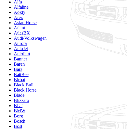
Alfa
Alfaline
Aokly
Arex
Asian Horse
Atlant
AtlasBX
Audi/Volkswagen
Aurora
AutoJet
AutoPart
Banner
Baren
Bars
BattBee
Birbat
Black Bull
Black Horse
Blade
Blizzaro
BLT
BMW
Borg
Bosch
Bost