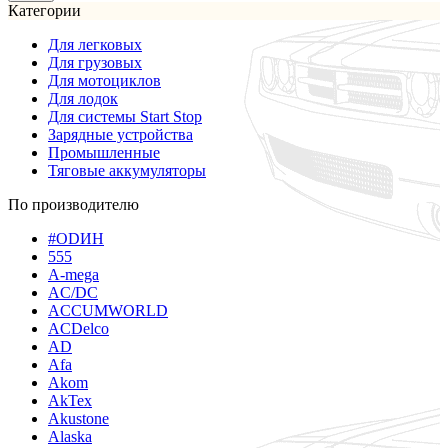
Категории
Для легковых
Для грузовых
Для мотоциклов
Для лодок
Для системы Start Stop
Зарядные устройства
Промышленные
Тяговые аккумуляторы
По производителю
#ODИН
555
A-mega
AC/DC
ACCUMWORLD
ACDelco
AD
Afa
Akom
AkTex
Akustone
Alaska