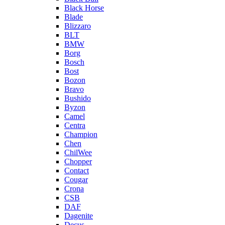
Black Horse
Blade
Blizzaro
BLT
BMW
Borg
Bosch
Bost
Bozon
Bravo
Bushido
Byzon
Camel
Centra
Champion
Chen
ChilWee
Chopper
Contact
Cougar
Crona
CSB
DAF
Dagenite
Decus