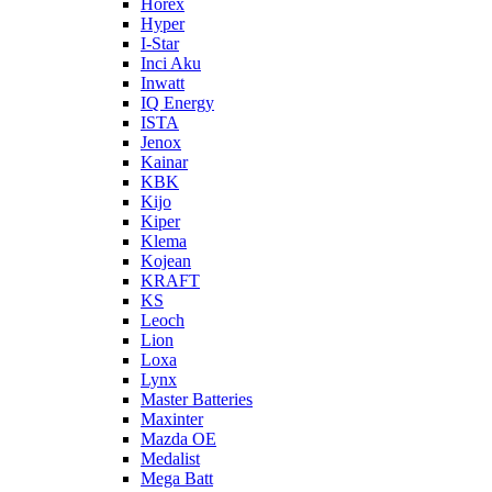
Horex
Hyper
I-Star
Inci Aku
Inwatt
IQ Energy
ISTA
Jenox
Kainar
KBK
Kijo
Kiper
Klema
Kojean
KRAFT
KS
Leoch
Lion
Loxa
Lynx
Master Batteries
Maxinter
Mazda OE
Medalist
Mega Batt