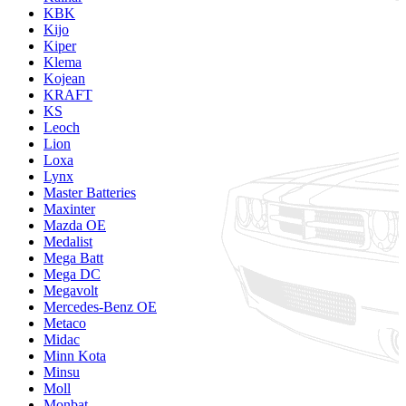
KBK
Kijo
Kiper
Klema
Kojean
KRAFT
KS
Leoch
Lion
Loxa
Lynx
Master Batteries
Maxinter
Mazda OE
Medalist
Mega Batt
Mega DC
Megavolt
Mercedes-Benz OE
Metaco
Midac
Minn Kota
Minsu
Moll
Monbat