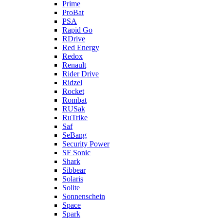
Prime
ProBat
PSA
Rapid Go
RDrive
Red Energy
Redox
Renault
Rider Drive
Ridzel
Rocket
Rombat
RUSak
RuTrike
Saf
SeBang
Security Power
SF Sonic
Shark
Sibbear
Solaris
Solite
Sonnenschein
Space
Spark