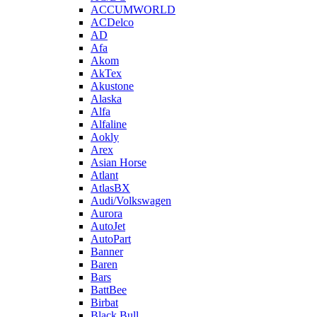
ACCUMWORLD
ACDelco
AD
Afa
Akom
AkTex
Akustone
Alaska
Alfa
Alfaline
Aokly
Arex
Asian Horse
Atlant
AtlasBX
Audi/Volkswagen
Aurora
AutoJet
AutoPart
Banner
Baren
Bars
BattBee
Birbat
Black Bull