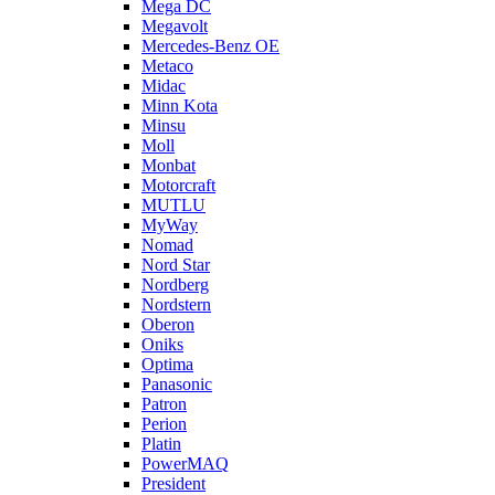
Mega DC
Megavolt
Mercedes-Benz OE
Metaco
Midac
Minn Kota
Minsu
Moll
Monbat
Motorcraft
MUTLU
MyWay
Nomad
Nord Star
Nordberg
Nordstern
Oberon
Oniks
Optima
Panasonic
Patron
Perion
Platin
PowerMAQ
President