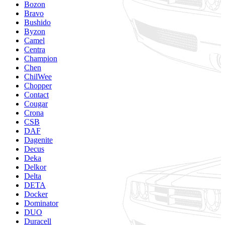
Bozon
Bravo
Bushido
Byzon
Camel
Centra
Champion
Chen
ChilWee
Chopper
Contact
Cougar
Crona
CSB
DAF
Dagenite
Decus
Deka
Delkor
Delta
DETA
Docker
Dominator
DUO
Duracell