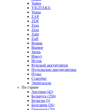
Yadea
YIGITAKU
Yuasa
ZAP
ZDF
Zeus
Zion
Zubr
Zuff
Вожак
Вымпе
Зверь
Иркут
Исток
Курский аккумулятор
Подольские аккумуляторы
Пульс
Стартбат
Энергасила
По стране
Австрия (42)
Беларусь (256)
Бельгия (5)
Болгария (26)
Германия (70)