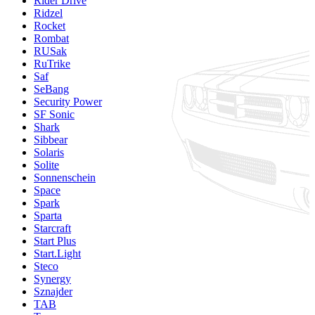
Rider Drive
Ridzel
Rocket
Rombat
RUSak
RuTrike
Saf
SeBang
Security Power
SF Sonic
Shark
Sibbear
Solaris
Solite
Sonnenschein
Space
Spark
Sparta
Starcraft
Start Plus
Start.Light
Steco
Synergy
Sznajder
TAB