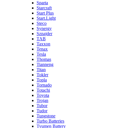
Sparta
Starcraft
Start Plus
Start.Light
Steco
Synergy
Sznajder
TAB
Taxxon
Tenax
Tesla
Thomas
Tianneng
Titan
Tokler
Topla
Tornado
Totachi
Toyota
Trojan
Tubor
Tudor
Tungstone
Turbo Batteries
Tyumen Battery