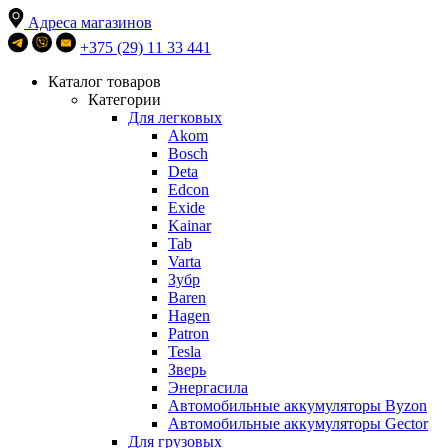
Адреса магазинов
+375 (29) 11 33 441
Каталог товаров
Категории
Для легковых
Akom
Bosch
Deta
Edcon
Exide
Kainar
Tab
Varta
Зубр
Baren
Hagen
Patron
Tesla
Зверь
Энергасила
Автомобильные аккумуляторы Byzon
Автомобильные аккумуляторы Gector
Для грузовых