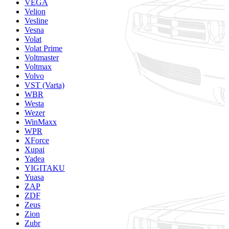
VEGA
Velion
Vesline
Vesna
Volat
Volat Prime
Voltmaster
Voltmax
Volvo
VST (Varta)
WBR
Westa
Wezer
WinMaxx
WPR
XForce
Xupai
Yadea
YIGITAKU
Yuasa
ZAP
ZDF
Zeus
Zion
Zubr