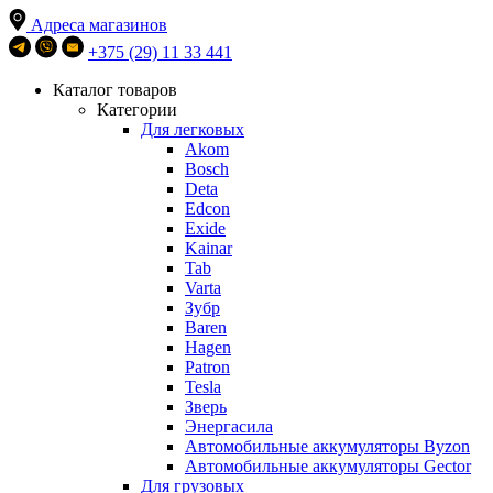
Адреса магазинов
+375 (29) 11 33 441
Каталог товаров
Категории
Для легковых
Akom
Bosch
Deta
Edcon
Exide
Kainar
Tab
Varta
Зубр
Baren
Hagen
Patron
Tesla
Зверь
Энергасила
Автомобильные аккумуляторы Byzon
Автомобильные аккумуляторы Gector
Для грузовых