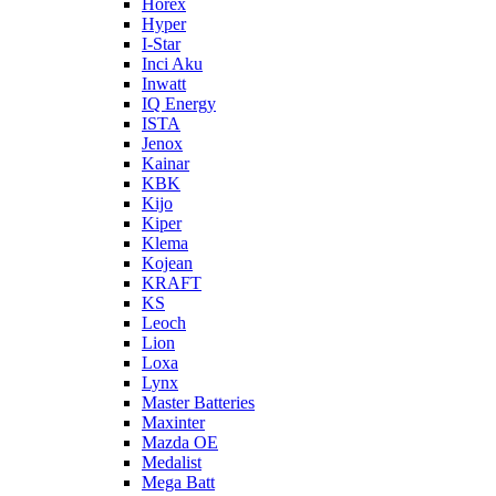
Horex
Hyper
I-Star
Inci Aku
Inwatt
IQ Energy
ISTA
Jenox
Kainar
KBK
Kijo
Kiper
Klema
Kojean
KRAFT
KS
Leoch
Lion
Loxa
Lynx
Master Batteries
Maxinter
Mazda OE
Medalist
Mega Batt