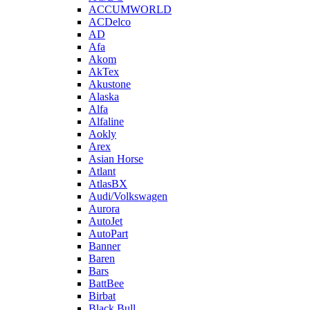
ACCUMWORLD
ACDelco
AD
Afa
Akom
AkTex
Akustone
Alaska
Alfa
Alfaline
Aokly
Arex
Asian Horse
Atlant
AtlasBX
Audi/Volkswagen
Aurora
AutoJet
AutoPart
Banner
Baren
Bars
BattBee
Birbat
Black Bull