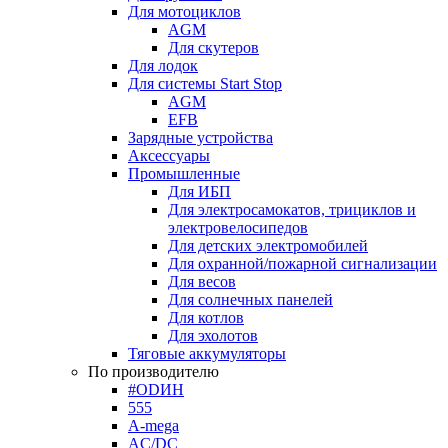
Для мотоциклов
AGM
Для скутеров
Для лодок
Для системы Start Stop
AGM
EFB
Зарядные устройства
Аксессуары
Промышленные
Для ИБП
Для электросамокатов, трициклов и
электровелосипедов
Для детских электромобилей
Для охранной/пожарной сигнализации
Для весов
Для солнечных панелей
Для котлов
Для эхолотов
Тяговые аккумуляторы
По производителю
#ODИН
555
A-mega
AC/DC