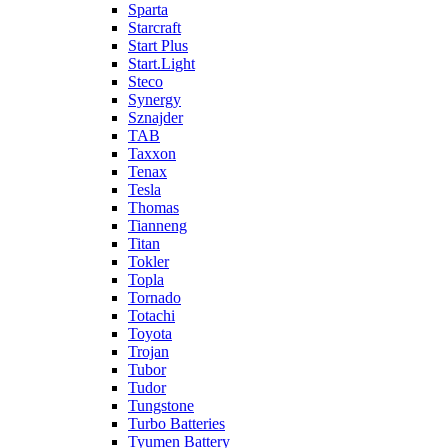
Sparta
Starcraft
Start Plus
Start.Light
Steco
Synergy
Sznajder
TAB
Taxxon
Tenax
Tesla
Thomas
Tianneng
Titan
Tokler
Topla
Tornado
Totachi
Toyota
Trojan
Tubor
Tudor
Tungstone
Turbo Batteries
Tyumen Battery