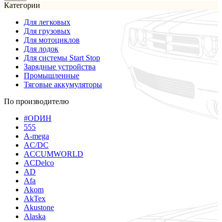
Категории
Для легковых
Для грузовых
Для мотоциклов
Для лодок
Для системы Start Stop
Зарядные устройства
Промышленные
Тяговые аккумуляторы
По производителю
#ODИН
555
A-mega
AC/DC
ACCUMWORLD
ACDelco
AD
Afa
Akom
AkTex
Akustone
Alaska