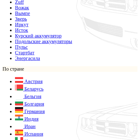
Zuff
Вожак
Вымпе
Зверь
Иркут
Исток
Курский аккумулятор
Подольские аккумуляторы
Пульс
Стартбат
Энергасила
По стране
Австрия
Беларусь
Бельгия
Болгария
Германия
Индия
Иран
Испания