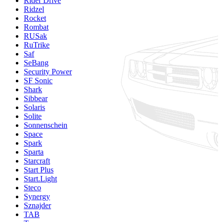
Rider Drive
Ridzel
Rocket
Rombat
RUSak
RuTrike
Saf
SeBang
Security Power
SF Sonic
Shark
Sibbear
Solaris
Solite
Sonnenschein
Space
Spark
Sparta
Starcraft
Start Plus
Start.Light
Steco
Synergy
Sznajder
TAB