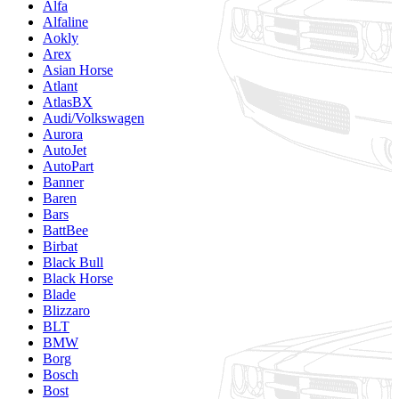
Alfa
Alfaline
Aokly
Arex
Asian Horse
Atlant
AtlasBX
Audi/Volkswagen
Aurora
AutoJet
AutoPart
Banner
Baren
Bars
BattBee
Birbat
Black Bull
Black Horse
Blade
Blizzaro
BLT
BMW
Borg
Bosch
Bost