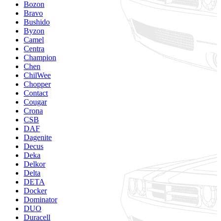
Bozon
Bravo
Bushido
Byzon
Camel
Centra
Champion
Chen
ChilWee
Chopper
Contact
Cougar
Crona
CSB
DAF
Dagenite
Decus
Deka
Delkor
Delta
DETA
Docker
Dominator
DUO
Duracell