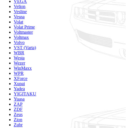
VEGA
Velion
Vesline
Vesna
Volat
Volat Prime
Voltmaster
Voltmax
Volvo
VST (Varta)
WBR
Westa
Wezer
WinMaxx
WPR
XForce
Xupai
Yadea
YIGITAKU
Yuasa
ZAP
ZDF
Zeus
Zion
Zubr