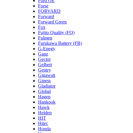
Ford OE
Forse
FORVARD
Forward
Forward Green
Fox
Fujito Quality (FQ)
Fulmen
Furukawa Battery (FB)
G-Enegy
Ganz
Gector
Gelbert
Gentry
Gigawatt
Giness
Gladiator
Global
Hagen
Hankook
Hawk
Helden
HIT
Hitec
Honda