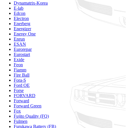
Dynamatrix-Korea
E-lab
Edcon
Electron
Enerberg
Energizer
Energy One
Enrun
ESAN
Eurorepar
Eurostart
Exide
Feon
Fiamm
Fire Ball
Fora-S
Ford OE
Forse
FORVARD
Forward
Forward Green
Fox
Fujito Quality (FQ)
Fulmen
Furukawa Battery (FB)