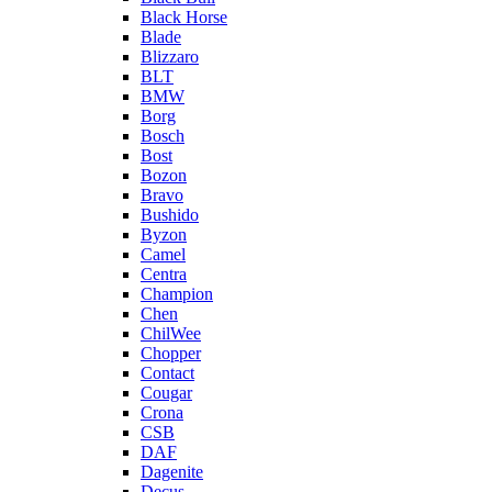
Black Horse
Blade
Blizzaro
BLT
BMW
Borg
Bosch
Bost
Bozon
Bravo
Bushido
Byzon
Camel
Centra
Champion
Chen
ChilWee
Chopper
Contact
Cougar
Crona
CSB
DAF
Dagenite
Decus