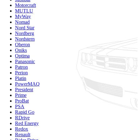
Motorcraft
MUTLU
MyWay
Nomad
Nord Star
Nordberg
Nordstern
Oberon
Oniks
Optima
Panasonic
Patron
Perion
Platin
PowerMAQ
President
Prime
ProBat
PSA
Rapid Go
RDrive
Red Energy
Redox
Renault