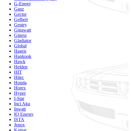
G-Enegy
Ganz
Gector
Gelbert
Gentry
Gigawatt
Giness
Gladiator
Global
Hagen
Hankook
Hawk
Helden
HIT
Hitec
Honda
Horex
Hyper
I-Star
Inci Aku
Inwatt
IQ Energy
ISTA
Jenox
Kainar