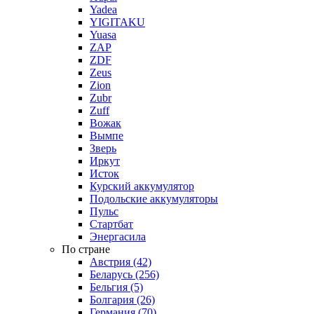
Yadea
YIGITAKU
Yuasa
ZAP
ZDF
Zeus
Zion
Zubr
Zuff
Вожак
Вымпе
Зверь
Иркут
Исток
Курский аккумулятор
Подольские аккумуляторы
Пульс
Стартбат
Энергасила
По стране
Австрия (42)
Беларусь (256)
Бельгия (5)
Болгария (26)
Германия (70)