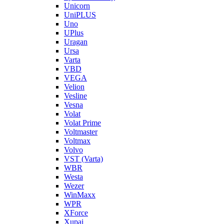
Unicorn
UniPLUS
Uno
UPlus
Uragan
Ursa
Varta
VBD
VEGA
Velion
Vesline
Vesna
Volat
Volat Prime
Voltmaster
Voltmax
Volvo
VST (Varta)
WBR
Westa
Wezer
WinMaxx
WPR
XForce
Xupai