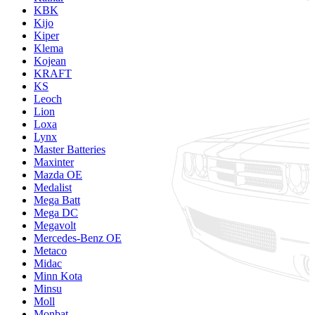
KBK
Kijo
Kiper
Klema
Kojean
KRAFT
KS
Leoch
Lion
Loxa
Lynx
Master Batteries
Maxinter
Mazda OE
Medalist
Mega Batt
Mega DC
Megavolt
Mercedes-Benz OE
Metaco
Midac
Minn Kota
Minsu
Moll
Monbat