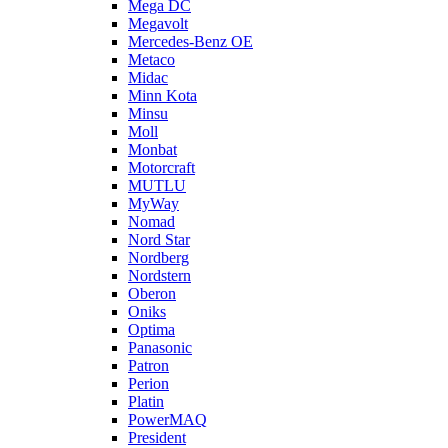
Mega DC
Megavolt
Mercedes-Benz OE
Metaco
Midac
Minn Kota
Minsu
Moll
Monbat
Motorcraft
MUTLU
MyWay
Nomad
Nord Star
Nordberg
Nordstern
Oberon
Oniks
Optima
Panasonic
Patron
Perion
Platin
PowerMAQ
President