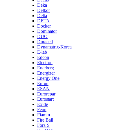
Deka
Delkor
Delta
DETA
Docker
Dominator
DUO
Duracell
Dynamatrix-Korea
E-lab
Edcon
Electron
Enerberg
Energizer
Energy One
Enrun
ESAN
Eurorepar
Eurostart
Exide
Feon
Fiamm
Fire Ball
Fora-S