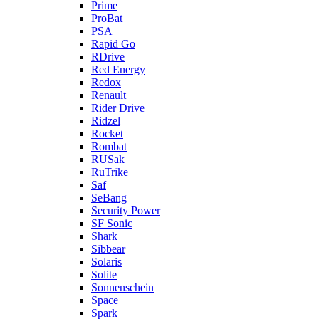
Prime
ProBat
PSA
Rapid Go
RDrive
Red Energy
Redox
Renault
Rider Drive
Ridzel
Rocket
Rombat
RUSak
RuTrike
Saf
SeBang
Security Power
SF Sonic
Shark
Sibbear
Solaris
Solite
Sonnenschein
Space
Spark