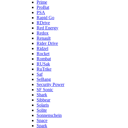
Prime
ProBat
PSA
Rapid Go
RDrive
Red Energy
Redox
Renault
Rider Drive
Ridzel
Rocket
Rombat
RUSak
RuTrike
Saf
SeBang
Security Power
SF Sonic
Shark
Sibbear
Solaris
Solite
Sonnenschein
Space
Spark