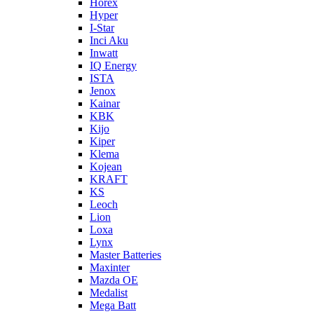
Horex
Hyper
I-Star
Inci Aku
Inwatt
IQ Energy
ISTA
Jenox
Kainar
KBK
Kijo
Kiper
Klema
Kojean
KRAFT
KS
Leoch
Lion
Loxa
Lynx
Master Batteries
Maxinter
Mazda OE
Medalist
Mega Batt