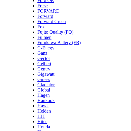
Ford OE
Forse
FORVARD
Forward
Forward Green
Fox
Fujito Quality (FQ)
Fulmen
Furukawa Battery (FB)
G-Enegy
Ganz
Gector
Gelbert
Gentry
Gigawatt
Giness
Gladiator
Global
Hagen
Hankook
Hawk
Helden
HIT
Hitec
Honda