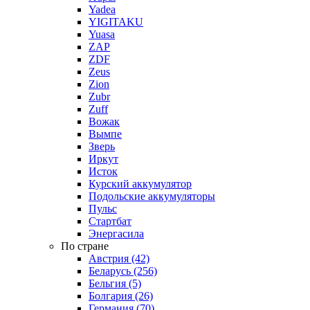
Yadea
YIGITAKU
Yuasa
ZAP
ZDF
Zeus
Zion
Zubr
Zuff
Вожак
Вымпе
Зверь
Иркут
Исток
Курский аккумулятор
Подольские аккумуляторы
Пульс
Стартбат
Энергасила
По стране
Австрия (42)
Беларусь (256)
Бельгия (5)
Болгария (26)
Германия (70)