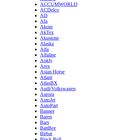
ACCUMWORLD
ACDelco
AD
Afa
Akom
AkTex
Akustone
Alaska
Alfa
Alfaline
Aokly
Arex
Asian Horse
Atlant
AtlasBX
Audi/Volkswagen
Aurora
AutoJet
AutoPart
Banner
Baren
Bars
BattBee
Birbat
Black Bull