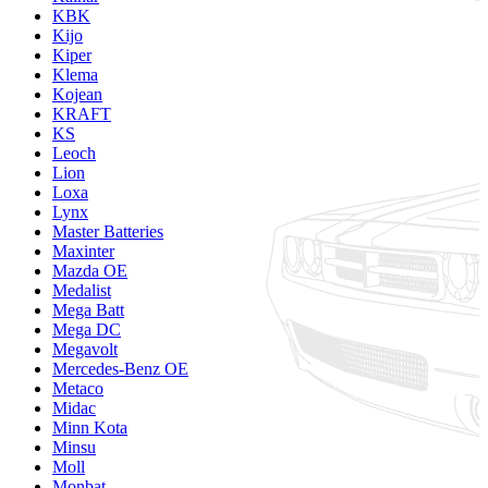
KBK
Kijo
Kiper
Klema
Kojean
KRAFT
KS
Leoch
Lion
Loxa
Lynx
Master Batteries
Maxinter
Mazda OE
Medalist
Mega Batt
Mega DC
Megavolt
Mercedes-Benz OE
Metaco
Midac
Minn Kota
Minsu
Moll
Monbat