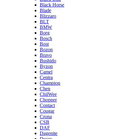
Black Horse
Blade
Blizzaro
BLT
BMW
Borg
Bosch
Bost
Bozon
Bravo
Bushido
Byzon
Camel
Centra
Champion
Chen
ChilWee
Chopper
Contact
Cougar
Crona
CSB
DAF
Dagenite
Decus