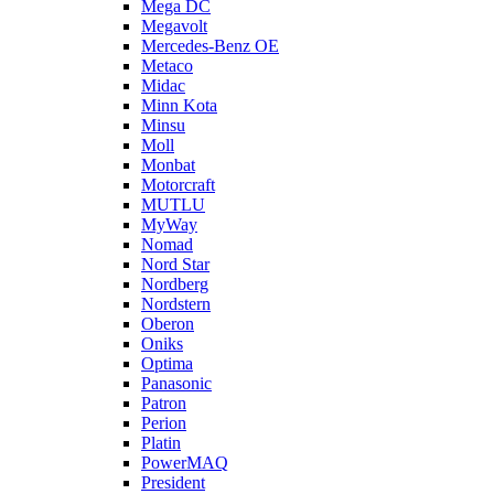
Mega DC
Megavolt
Mercedes-Benz OE
Metaco
Midac
Minn Kota
Minsu
Moll
Monbat
Motorcraft
MUTLU
MyWay
Nomad
Nord Star
Nordberg
Nordstern
Oberon
Oniks
Optima
Panasonic
Patron
Perion
Platin
PowerMAQ
President