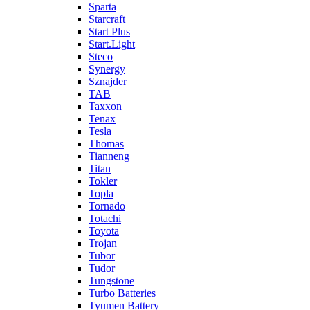
Sparta
Starcraft
Start Plus
Start.Light
Steco
Synergy
Sznajder
TAB
Taxxon
Tenax
Tesla
Thomas
Tianneng
Titan
Tokler
Topla
Tornado
Totachi
Toyota
Trojan
Tubor
Tudor
Tungstone
Turbo Batteries
Tyumen Battery