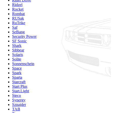
Rider Drive
Ridzel
Rocket
Rombat
RUSak
RuTrike
Saf
SeBang
Security Power
SF Sonic
Shark
Sibbear
Solaris
Solite
Sonnenschein
Space
Spark
Sparta
Starcraft
Start Plus
Start.Light
Steco
Synergy
Sznajder
TAB