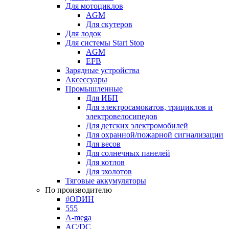
Для мотоциклов
AGM
Для скутеров
Для лодок
Для системы Start Stop
AGM
EFB
Зарядные устройства
Аксессуары
Промышленные
Для ИБП
Для электросамокатов, трициклов и
электровелосипедов
Для детских электромобилей
Для охранной/пожарной сигнализации
Для весов
Для солнечных панелей
Для котлов
Для эхолотов
Тяговые аккумуляторы
По производителю
#ODИН
555
A-mega
AC/DC