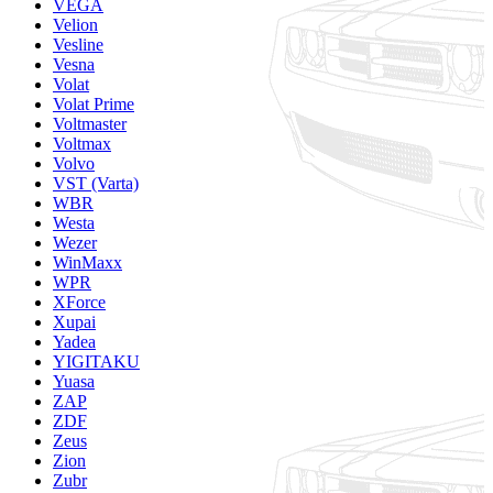
VEGA
Velion
Vesline
Vesna
Volat
Volat Prime
Voltmaster
Voltmax
Volvo
VST (Varta)
WBR
Westa
Wezer
WinMaxx
WPR
XForce
Xupai
Yadea
YIGITAKU
Yuasa
ZAP
ZDF
Zeus
Zion
Zubr