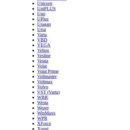
Unicorn
UniPLUS
Uno
UPlus
Uragan
Ursa
Varta
VBD
VEGA
Velion
Vesline
Vesna
Volat
Volat Prime
Voltmaster
Voltmax
Volvo
VST (Varta)
WBR
Westa
Wezer
WinMaxx
WPR
XForce
Xupai