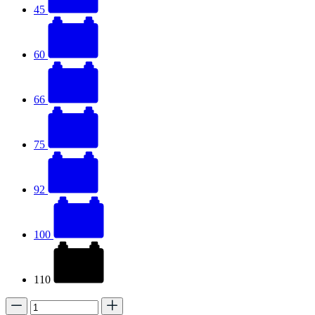
45
60
66
75
92
100
110