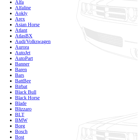
Alfa
Alfaline
Aokly
Arex
Asian Horse
Atlant
AtlasBX
Audi/Volkswagen
Aurora
AutoJet
AutoPart
Banner
Baren
Bars
BattBee
Birbat
Black Bull
Black Horse
Blade
Blizzaro
BLT
BMW
Borg
Bosch
Bost