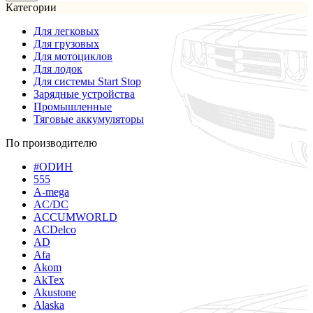
Категории
Для легковых
Для грузовых
Для мотоциклов
Для лодок
Для системы Start Stop
Зарядные устройства
Промышленные
Тяговые аккумуляторы
По производителю
#ODИН
555
A-mega
AC/DC
ACCUMWORLD
ACDelco
AD
Afa
Akom
AkTex
Akustone
Alaska