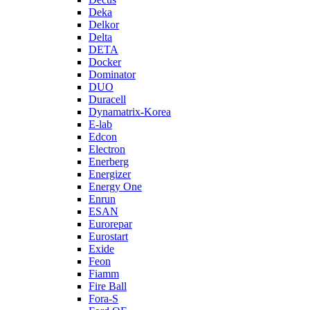
Deka
Delkor
Delta
DETA
Docker
Dominator
DUO
Duracell
Dynamatrix-Korea
E-lab
Edcon
Electron
Enerberg
Energizer
Energy One
Enrun
ESAN
Eurorepar
Eurostart
Exide
Feon
Fiamm
Fire Ball
Fora-S