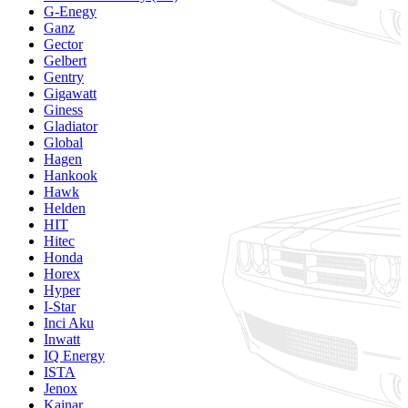
G-Enegy
Ganz
Gector
Gelbert
Gentry
Gigawatt
Giness
Gladiator
Global
Hagen
Hankook
Hawk
Helden
HIT
Hitec
Honda
Horex
Hyper
I-Star
Inci Aku
Inwatt
IQ Energy
ISTA
Jenox
Kainar