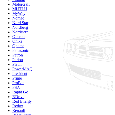
Motorcraft
MUTLU
MyWay
Nomad
Nord Star
Nordberg
Nordstern
Oberon
Oniks
Optima
Panasonic
Patron
Perion
Platin
PowerMAQ
President
Prime
ProBat
PSA
Rapid Go
RDrive
Red Energy
Redox
Renault