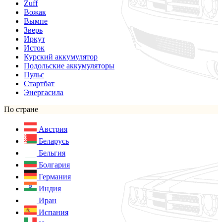
Zuff
Вожак
Вымпе
Зверь
Иркут
Исток
Курский аккумулятор
Подольские аккумуляторы
Пульс
Стартбат
Энергасила
По стране
Австрия
Беларусь
Бельгия
Болгария
Германия
Индия
Иран
Испания