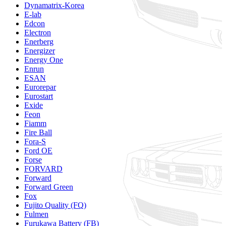
Dynamatrix-Korea
E-lab
Edcon
Electron
Enerberg
Energizer
Energy One
Enrun
ESAN
Eurorepar
Eurostart
Exide
Feon
Fiamm
Fire Ball
Fora-S
Ford OE
Forse
FORVARD
Forward
Forward Green
Fox
Fujito Quality (FQ)
Fulmen
Furukawa Battery (FB)