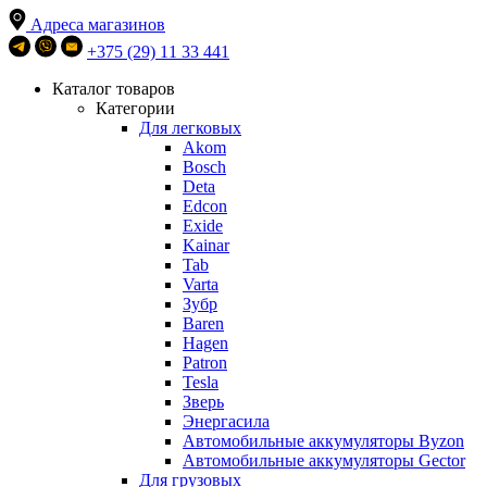
Адреса магазинов
+375 (29) 11 33 441
Каталог товаров
Категории
Для легковых
Akom
Bosch
Deta
Edcon
Exide
Kainar
Tab
Varta
Зубр
Baren
Hagen
Patron
Tesla
Зверь
Энергасила
Автомобильные аккумуляторы Byzon
Автомобильные аккумуляторы Gector
Для грузовых