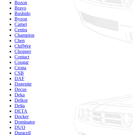
Bozon
Bravo
Bushido
Byzon
Camel
Centra
Champion
Chen
ChilWee
Chopper
Contact
Cougar
Crona
CSB
DAF
Dagenite
Decus
Deka
Delkor
Delta
DETA
Docker
Dominator
DUO
Duracell